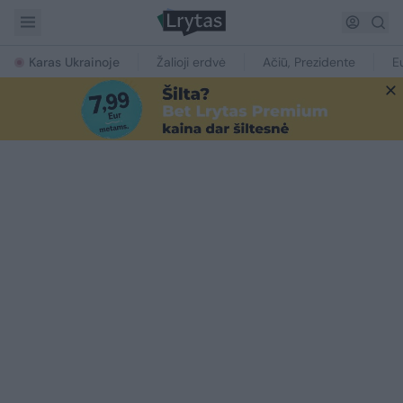
Karas Ukrainoje
Žalioji erdvė
Ačiū, Prezidente
E