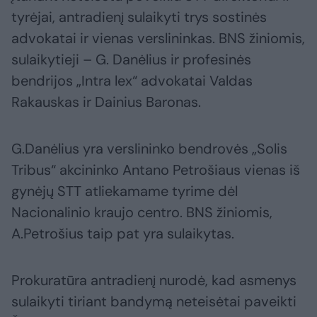
tyrėjai, antradienį sulaikyti trys sostinės
advokatai ir vienas verslininkas. BNS žiniomis,
sulaikytieji – G. Danėlius ir profesinės
bendrijos „Intra lex“ advokatai Valdas
Rakauskas ir Dainius Baronas.
G.Danėlius yra verslininko bendrovės „Solis
Tribus“ akcininko Antano Petrošiaus vienas iš
gynėjų STT atliekamame tyrime dėl
Nacionalinio kraujo centro. BNS žiniomis,
A.Petrošius taip pat yra sulaikytas.
Prokuratūra antradienį nurodė, kad asmenys
sulaikyti tiriant bandymą neteisėtai paveikti