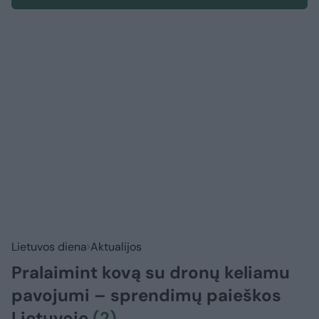
Lietuvos diena
Aktualijos
Pralaimint kovą su dronų keliamu
pavojumi – sprendimų paieškos
Lietuvoje
(2)