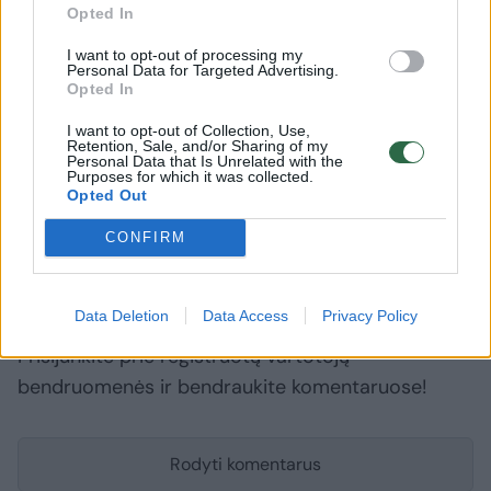
Opted In
pareigas. Tuomet jo kandidatūrą atmetė
D.Grybauskaitė.
I want to opt-out of processing my
Personal Data for Targeted Advertising.
Opted In
Specialiųjų tyrimų tarnyba (STT)
Giedrius Danėlius
I want to opt-out of Collection, Use,
Retention, Sale, and/or Sharing of my
Žydrūnas Bartkus
Rodyti daugiau žymių
Personal Data that Is Unrelated with the
Purposes for which it was collected.
Opted Out
CONFIRM
Komentuoti po šiuo straipsniu
Data Deletion
Data Access
Privacy Policy
Komentuoti gali tik Lrytas registruoti vartotojai.
Prisijunkite prie registruotų vartotojų
bendruomenės ir bendraukite komentaruose!
Rodyti komentarus