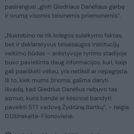
pasirengusi „ginti Giedriaus Danėliaus garbę
ir orumą visomis teisinėmis priemonėmis“.
„Nustebino ne tik kolegos sulaikymo faktas,
bet ir deklaratyvus teisėsaugos institucijų
veikimo būdas – ankstyvoje tyrimo stadijoje
buvo paviešinta daug informacijos, kuri, kaip
gali paaiškėti vėliau, yra netiksli ar nepagrįsta.
Iš to, kiek mums žinoma, galima daryti
išvadą, kad Giedrius Danėlius nebuvo tas
asmuo, kuris bandė ar kėsinosi bandyti
paveikti STT vadovą Žydrūną Bartkų“, – teigia
D.Ušinskaitė-Filonovienė.