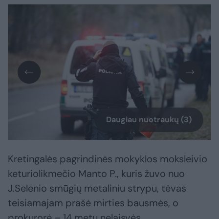
Daugiau nuotraukų (3)
Kretingalės pagrindinės mokyklos moksleivio
keturiolikmečio Manto P., kuris žuvo nuo
J.Selenio smūgių metaliniu strypu, tėvas
teisiamajam prašė mirties bausmės, o
prokurorė – 14 metų nelaisvės.