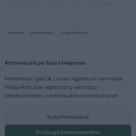
repudiandae corrupti sit non error illum
consequuntur adipisci dignissimos maxime.
Klaipėda
Atsukam laiką
Lrytas Premium
Komentuoti po šiuo straipsniu
Komentuoti gali tik Lrytas registruoti vartotojai.
Prisijunkite prie registruotų vartotojų
bendruomenės ir bendraukite komentaruose!
Rodyti komentarus
Prisijungti komentatoriams