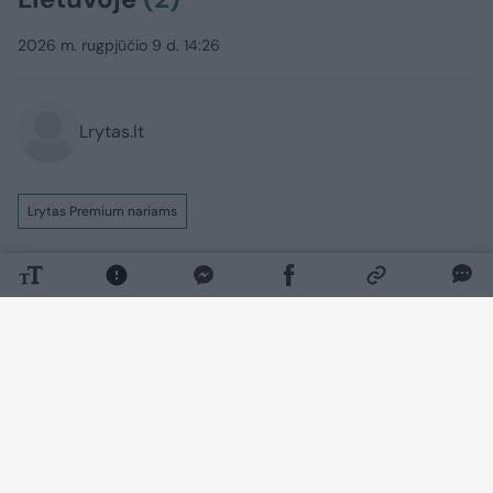
2026 m. rugpjūčio 9 d. 14:26
Lrytas.lt
Lrytas Premium nariams
Neaiškiems kariniams dronams kelis
kartus pažeidus Lietuvos erdvę vis garsiau
kalbama apie būtinybę nuo jų apsiginti.
Tokios įrangos Lietuvoje jau yra, tačiau
pripažįstama, kad dar yra kur tobulėti.