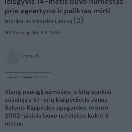
leisgyvis 14-metis buvo numestas
prie sąvartyno ir paliktas mirti
(2)
Istorijos, sukrėtusios Lietuvą
2026 m. rugpjūčio 8 d. 18:00
Lrytas.lt
Lrytas Premium nariams
Vieną paauglį užmušęs, o kitą sunkiai
sužalojęs 57-erių klaipėdietis Jonas
Selenis Klaipėdos apygardos teismo
2002-aisiais buvo nuteistas kalėti 6
metus.