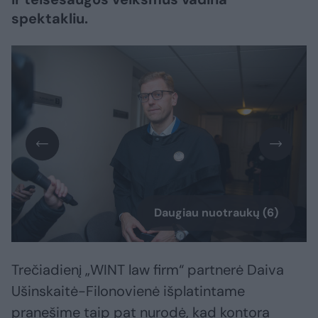
spektakliu.
Daugiau nuotraukų (6)
Trečiadienį „WINT law firm“ partnerė Daiva
Ušinskaitė-Filonovienė išplatintame
pranešime taip pat nurodė, kad kontora