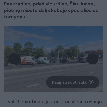
Penktadienį prieš vidurdienį Šiauliuose į
pietinę miesto dalį skubėjo specialiosios
tarnybos.
Daugiau nuotraukų (3)
11 val. 15 min. buvo gautas pranešimas avariją