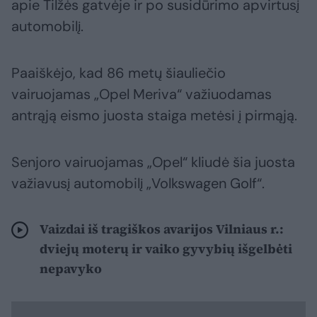
apie Tilžės gatvėje ir po susidūrimo apvirtusį
automobilį.
Paaiškėjo, kad 86 metų šiauliečio
vairuojamas „Opel Meriva“ važiuodamas
antrąją eismo juosta staiga metėsi į pirmąją.
Senjoro vairuojamas „Opel“ kliudė šia juosta
važiavusį automobilį „Volkswagen Golf“.
Vaizdai iš tragiškos avarijos Vilniaus r.:
dviejų moterų ir vaiko gyvybių išgelbėti
nepavyko