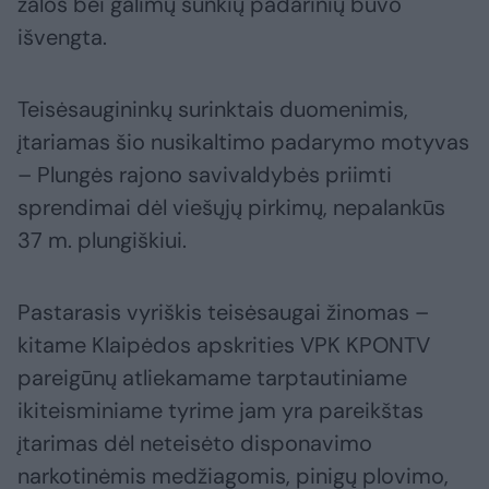
žalos bei galimų sunkių padarinių buvo
išvengta.
Teisėsaugininkų surinktais duomenimis,
įtariamas šio nusikaltimo padarymo motyvas
– Plungės rajono savivaldybės priimti
sprendimai dėl viešųjų pirkimų, nepalankūs
37 m. plungiškiui.
Pastarasis vyriškis teisėsaugai žinomas –
kitame Klaipėdos apskrities VPK KPONTV
pareigūnų atliekamame tarptautiniame
ikiteisminiame tyrime jam yra pareikštas
įtarimas dėl neteisėto disponavimo
narkotinėmis medžiagomis, pinigų plovimo,