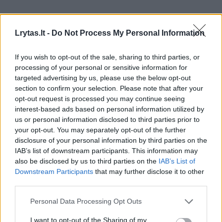
Komentuoti po šiuo straipsniu
Lrytas.lt -
Do Not Process My Personal Information
Komentuoti gali tik Lrytas registruoti vartotojai.
If you wish to opt-out of the sale, sharing to third parties, or
Prisijunkite prie registruotų vartotojų
processing of your personal or sensitive information for
bendruomenės ir bendraukite komentaruose!
targeted advertising by us, please use the below opt-out
section to confirm your selection. Please note that after your
opt-out request is processed you may continue seeing
Rodyti komentarus
interest-based ads based on personal information utilized by
us or personal information disclosed to third parties prior to
your opt-out. You may separately opt-out of the further
Prisijungti komentatoriams
disclosure of your personal information by third parties on the
IAB’s list of downstream participants. This information may
also be disclosed by us to third parties on the
IAB’s List of
Downstream Participants
that may further disclose it to other
third parties.
Personal Data Processing Opt Outs
I want to opt-out of the Sharing of my