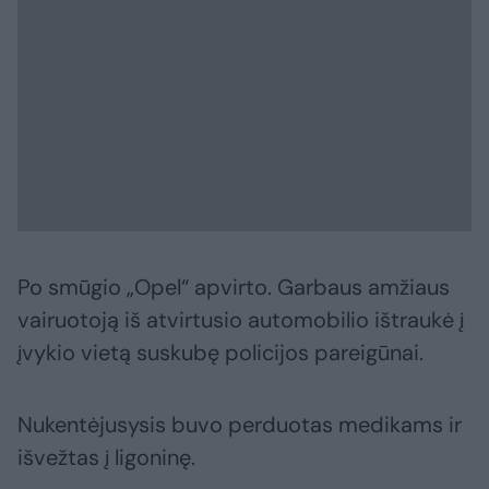
Po smūgio „Opel“ apvirto. Garbaus amžiaus
vairuotoją iš atvirtusio automobilio ištraukė į
įvykio vietą suskubę policijos pareigūnai.
Nukentėjusysis buvo perduotas medikams ir
išvežtas į ligoninę.