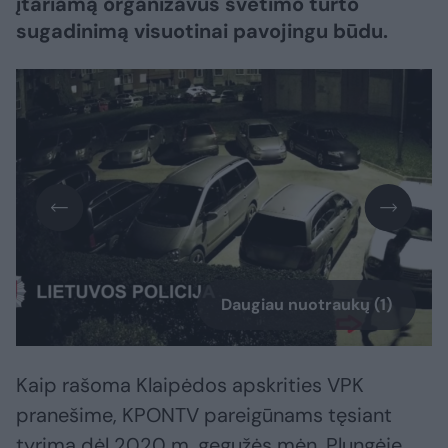
įtariamą organizavus svetimo turto
sugadinimą visuotinai pavojingu būdu.
Daugiau nuotraukų (1)
Kaip rašoma Klaipėdos apskrities VPK
pranešime, KPONTV pareigūnams tęsiant
tyrimą dėl 2020 m. gegužės mėn. Plungėje