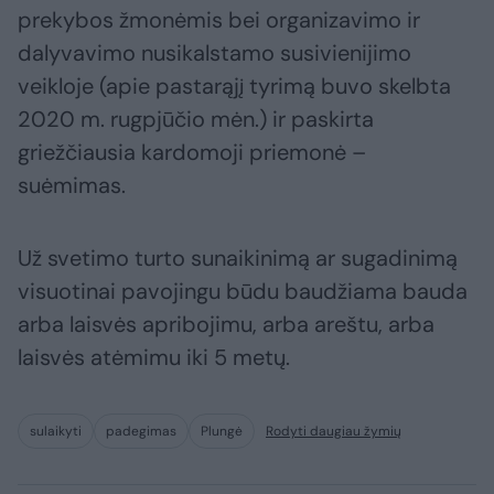
prekybos žmonėmis bei organizavimo ir
dalyvavimo nusikalstamo susivienijimo
veikloje (apie pastarąjį tyrimą buvo skelbta
2020 m. rugpjūčio mėn.) ir paskirta
griežčiausia kardomoji priemonė –
suėmimas.
Už svetimo turto sunaikinimą ar sugadinimą
visuotinai pavojingu būdu baudžiama bauda
arba laisvės apribojimu, arba areštu, arba
laisvės atėmimu iki 5 metų.
sulaikyti
padegimas
Plungė
Rodyti daugiau žymių