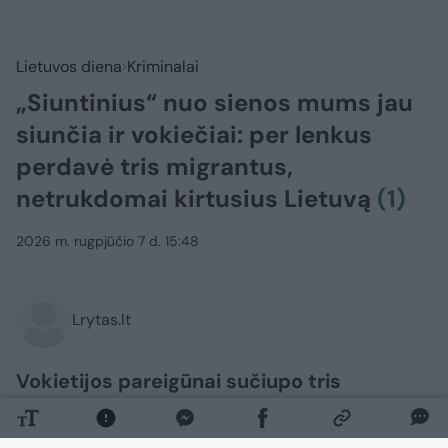
Lietuvos diena
Kriminalai
„Siuntinius“ nuo sienos mums jau
siunčia ir vokiečiai: per lenkus
perdavė tris migrantus,
netrukdomai kirtusius Lietuvą
(1)
2026 m. rugpjūčio 7 d. 15:48
Lrytas.lt
Vokietijos pareigūnai sučiupo tris
Bangladešo piliečius, neteisėtai kirtusius
sieną iš Lenkijos. Migrantai buvo grąžinti