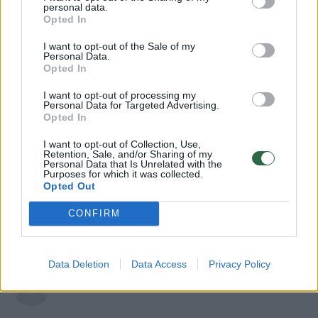
personal data.
Opted In
I want to opt-out of the Sale of my
Personal Data.
Opted In
I want to opt-out of processing my
Personal Data for Targeted Advertising.
Opted In
Lietuvos diena
Nelaimės
I want to opt-out of Collection, Use,
Šiauliuose 86 metų vyro
Retention, Sale, and/or Sharing of my
Personal Data that Is Unrelated with the
vairuojamas „Opel“ sukėlė avariją
Purposes for which it was collected.
Opted Out
– automobilis apvirto ant stogo
CONFIRM
2026 m. rugpjūčio 7 d. 10:02
Data Deletion
Data Access
Privacy Policy
Lrytas.lt