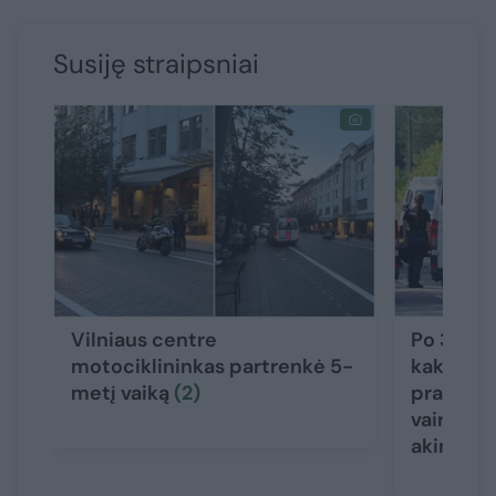
Susiję straipsniai
Vilniaus centre
Po 3 gyv
motociklininkas partrenkė 5-
kaktomuš
metį vaiką
(2)
prabilo 
vairuotoj
akimirks