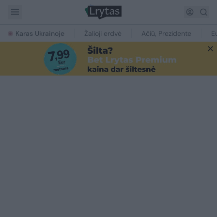
Karas Ukrainoje
Žalioji erdvė
Ačiū, Prezidente
E