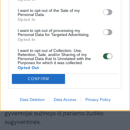
būsimam žudikui ir jo sugyventinei.
I want to opt-out of the Sale of my
Personal Data.
Opted In
Prie stalo sėdus jau ne trim žmonėms, o
I want to opt-out of processing my
penkiems, iš buto pradėjo sklisti triukšmas,
Personal Data for Targeted Advertising.
Opted In
kuris erzindavo kitus laiptinėje gyvenusius
žmones.
I want to opt-out of Collection, Use,
Retention, Sale, and/or Sharing of my
Personal Data that Is Unrelated with the
Purposes for which it was collected.
Opted Out
Kaimynų teigimu, iki žmogžudystės bute
girtauta keturias paras, o žmogžudystės
CONFIRM
vakarą girdėjosi ir pikti balsai, ir klyksmai.
Apie tai, kad jos sugyventinis stvėrė peilį ir
Data Deletion
Data Access
Privacy Policy
pradėjo badyti juo buto šeimininkus, namo
gyventojai sužinojo iš įtariamo žudiko
sugyventinės.