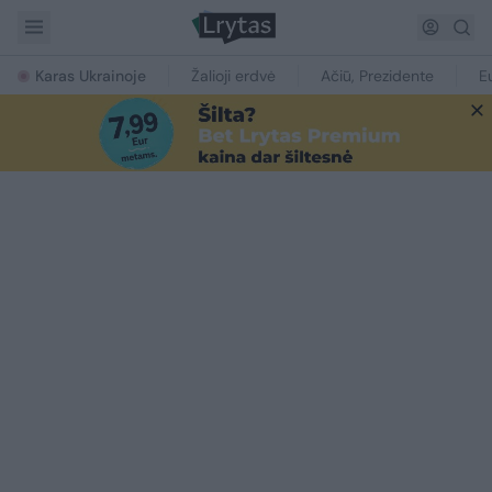
Karas Ukrainoje
Žalioji erdvė
Ačiū, Prezidente
E