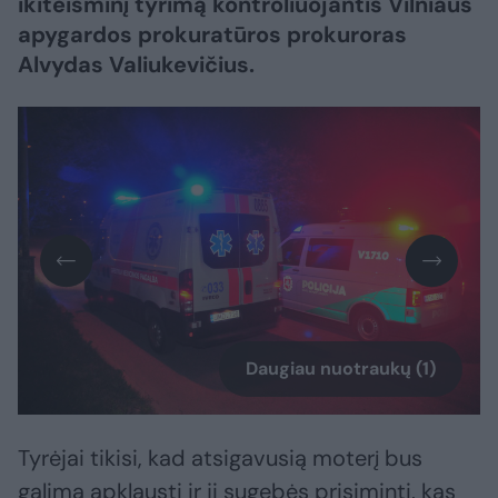
ikiteisminį tyrimą kontroliuojantis Vilniaus
apygardos prokuratūros prokuroras
Alvydas Valiukevičius.
Daugiau nuotraukų (1)
Tyrėjai tikisi, kad atsigavusią moterį bus
galima apklausti ir ji sugebės prisiminti, kas