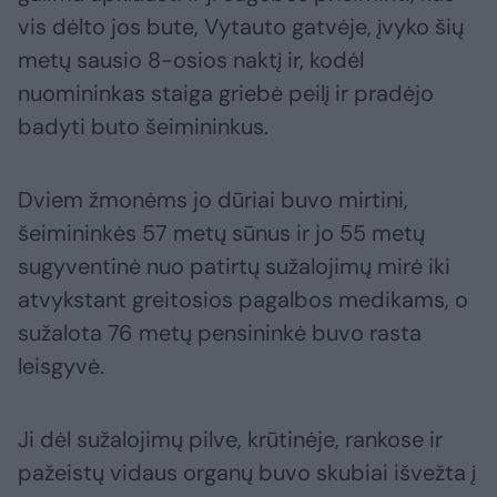
vis dėlto jos bute, Vytauto gatvėje, įvyko šių
metų sausio 8-osios naktį ir, kodėl
nuomininkas staiga griebė peilį ir pradėjo
badyti buto šeimininkus.
Dviem žmonėms jo dūriai buvo mirtini,
šeimininkės 57 metų sūnus ir jo 55 metų
sugyventinė nuo patirtų sužalojimų mirė iki
atvykstant greitosios pagalbos medikams, o
sužalota 76 metų pensininkė buvo rasta
leisgyvė.
Ji dėl sužalojimų pilve, krūtinėje, rankose ir
pažeistų vidaus organų buvo skubiai išvežta į