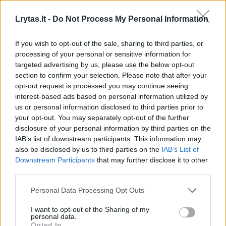
„Reikia patikrinti, ar jam viskas gerai. Dabar
Lrytas.lt -
Do Not Process My Personal Information
renkame visus dokumentus susijusius su jo
If you wish to opt-out of the sale, sharing to third parties, or
sveikata ir skirsime stacionarinę psichologinę
processing of your personal or sensitive information for
psichiatrinę ekspertizę“, – sakė
targeted advertising by us, please use the below opt-out
section to confirm your selection. Please note that after your
A.Valiukevičius.
opt-out request is processed you may continue seeing
interest-based ads based on personal information utilized by
us or personal information disclosed to third parties prior to
Nužudytųjų ir sužalotos pensininkės kaimynai
your opt-out. You may separately opt-out of the further
policijos pareigūnams papasakojo, kad trijulė
disclosure of your personal information by third parties on the
IAB’s list of downstream participants. This information may
– motina, sūnus ir šio sugyventinė bute
also be disclosed by us to third parties on the
IAB’s List of
gyvena jau seniai.
Downstream Participants
that may further disclose it to other
third parties.
Nors visi trys mėgo išgerti, tai rūpesčių
Personal Data Processing Opt Outs
kaimynams nekėlė. Situaciją pasikeitė, kai
I want to opt-out of the Sharing of my
personal data.
buto šeimininkai kambarį išnuomojo
Opted In