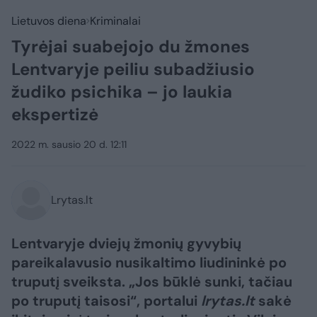
Lietuvos diena
Kriminalai
Tyrėjai suabejojo du žmones
Lentvaryje peiliu subadžiusio
žudiko psichika – jo laukia
ekspertizė
2022 m. sausio 20 d. 12:11
Lrytas.lt
Lentvaryje dviejų žmonių gyvybių
pareikalavusio nusikaltimo liudininkė po
truputį sveiksta. „Jos būklė sunki, tačiau
po truputį taisosi“, portalui
lrytas.lt
sakė