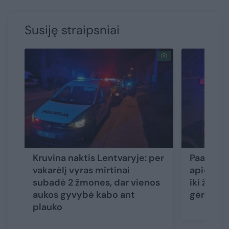
Susiję straipsniai
Kruvina naktis Lentvaryje: per
Paaiškėj
vakarėlį vyras mirtinai
apie kruv
subadė 2 žmones, dar vienos
iki žiau
aukos gyvybė kabo ant
gėrė 4 p
plauko