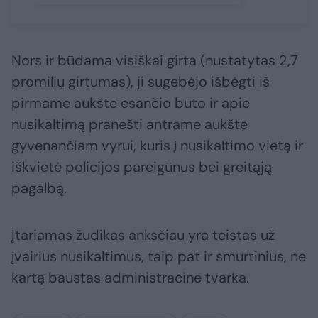
Nors ir būdama visiškai girta (nustatytas 2,7
promilių girtumas), ji sugebėjo išbėgti iš
pirmame aukšte esančio buto ir apie
nusikaltimą pranešti antrame aukšte
gyvenančiam vyrui, kuris į nusikaltimo vietą ir
iškvietė policijos pareigūnus bei greitąją
pagalbą.
Įtariamas žudikas anksčiau yra teistas už
įvairius nusikaltimus, taip pat ir smurtinius, ne
kartą baustas administracine tvarka.