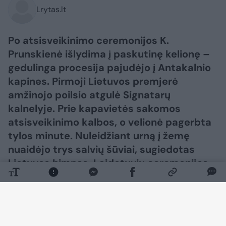
Lrytas.lt
Po atsisveikinimo ceremonijos K.
Prunskienė išlydima į paskutinę kelionę –
gedulinga procesija pajudėjo į Antakalnio
kapines. Pirmoji Lietuvos premjerė
amžinojo poilsio atgulė Signatarų
kalnelyje. Prie kapavietės sakomos
atsisveikinimo kalbos, o velionė pagerbta
tylos minute. Nuleidžiant urną į žemę
nuaidėjo trys salvių šūviai, sugiedotas
Lietuvos himnas. Laidotuvių ceremonijos
metu velionės artimiesiems taip pat
perduota valstybės vėliava.