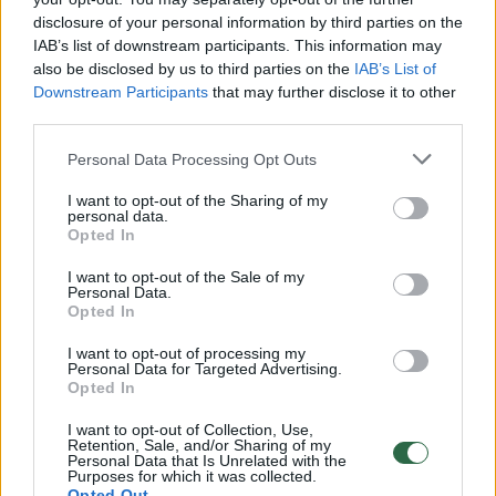
apygardos prokuratūros Baudžiamojo
disclosure of your personal information by third parties on the
persekiojimo skyriaus prokurorė Sandra
IAB’s list of downstream participants. This information may
also be disclosed by us to third parties on the
IAB’s List of
Povilonienė.
Downstream Participants
that may further disclose it to other
third parties.
Pasak prokurorės S. Povilonienės,
Personal Data Processing Opt Outs
kaltinamasis savo kaltę neigė ir ikiteisminio
I want to opt-out of the Sharing of my
tyrimo, ir baudžiamosios bylos nagrinėjimo
personal data.
Opted In
teisme metu. „Praeityje šis vyras jau buvo
teistas už analogišką nusikaltimą, tenka tik
I want to opt-out of the Sale of my
Personal Data.
apgailestauti, kad tai jo neatgrasė nuo naujos
Opted In
nusikalstamos veikos padarymo“, – sakė
I want to opt-out of processing my
Personal Data for Targeted Advertising.
prokurorė. Anksčiau 4 kartus teistas
Opted In
kaltinamasis vėl nusikalto būdamas
I want to opt-out of Collection, Use,
pripažintas recidyvistu ir tik prieš keletą
Retention, Sale, and/or Sharing of my
Personal Data that Is Unrelated with the
mėnesių išėjęs į laisvę iš įkalinimo įstaigos.
Purposes for which it was collected.
Opted Out