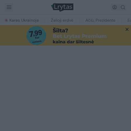
Karas Ukrainoje
Žalioji erdvė
Ačiū, Prezidente
E