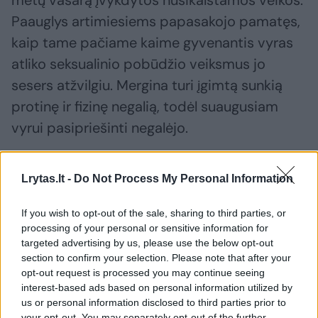
metų vasarą įvykdytos nusikalstamos veikos.
Paauglys artimiesiems papasakojo pamatęs,
kaip tame pačiame kaime gyvenantis vyras
atliko seksualinio pobūdžio veiksmus jo
sesers atžvilgiu. Mergina turi įgimtą sunkią
protinę ir fizinę negalią, todėl suaugusiam
vyrui pasipriešinti negalėjo.
Nukentėjusiosios artimieji apie įvykį pranešė
Lrytas.lt -
Do Not Process My Personal Information
policijai. Buvo pradėtas ikiteisminis tyrimas,
If you wish to opt-out of the sale, sharing to third parties, or
kurį atliko Panevėžio apskrities vyriausiojo
processing of your personal or sensitive information for
policijos komisariato kriminalinės policijos
targeted advertising by us, please use the below opt-out
Sunkių nusikaltimų tyrimo valdybos
section to confirm your selection. Please note that after your
opt-out request is processed you may continue seeing
pareigūnai, o tyrimui vadovavo ir valstybinį
interest-based ads based on personal information utilized by
kaltinimą teisme palaikė Panevėžio
us or personal information disclosed to third parties prior to
your opt-out. You may separately opt-out of the further