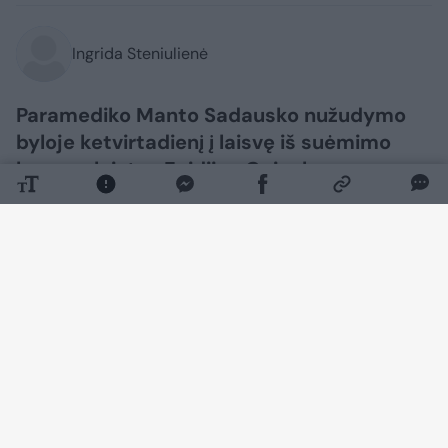
Ingrida Steniulienė
Paramediko Manto Sadausko nužudymo
byloje ketvirtadienį į laisvę iš suėmimo
buvo paleistas Egidijus Gaigalas.
Daugiau nuotraukų (7)