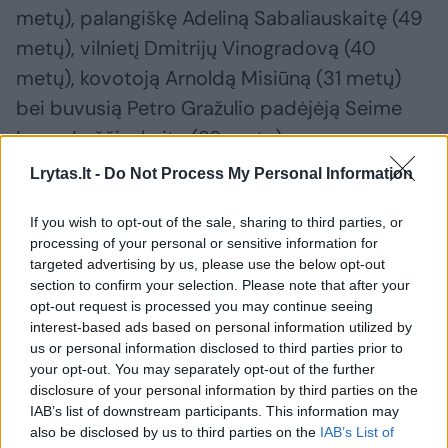
metų), palangiškę Adeliną Sabaliauskaitę (49
metų), vilnietį Dmitrijų Vinogradovą (40
metų), kovotoją Arnoldą Misiūną (31 metų)
bei buvusią Petro Gražulio padėjėją Seime
Laurą Leščinskaitę (39 metų).
Lrytas.lt -
Do Not Process My Personal Information
Iš viso dėl dalyvavimo riaušėse bus
If you wish to opt-out of the sale, sharing to third parties, or
teisiamos devynios moterys.
processing of your personal or sensitive information for
targeted advertising by us, please use the below opt-out
section to confirm your selection. Please note that after your
Dėl užpernai rugpjūčio 10-ąją prie Seimo
opt-out request is processed you may continue seeing
kilusių riaušių įtarimai buvo pareikšti 101
interest-based ads based on personal information utilized by
us or personal information disclosed to third parties prior to
vienam jų dalyviui, tačiau vėliau 14 asmenų,
your opt-out. You may separately opt-out of the further
tarp jų ir kretingiškei Vitoldai Račkovai bei
disclosure of your personal information by third parties on the
IAB’s list of downstream participants. This information may
buvusiai Seimo nario Valdemaro Valkiūno
also be disclosed by us to third parties on the
IAB’s List of