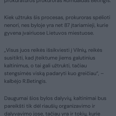
prokuratūros prokuroras Romualdas Betingis.
Kiek užtruks šis procesas, prokuroras spėlioti
nenori, nes byloje yra net 87 įtariamieji, kurie
gyvena įvairiuose Lietuvos miestuose.
„Visus juos reikės išsikviesti į Vilnių, reikės
susitikti, kad įteiktume jiems galutinius
kaltinimus, o tai gali užtrukti, tačiau
stengsimės viską padaryti kuo greičiau“, –
kalbėjo R.Betingis.
Daugumai šios bylos dalyvių, kaltinimai bus
pareikšti tik dėl riaušių organizavimo ir
dalyvavimo jose, tačiau yra ir tokių, kurie