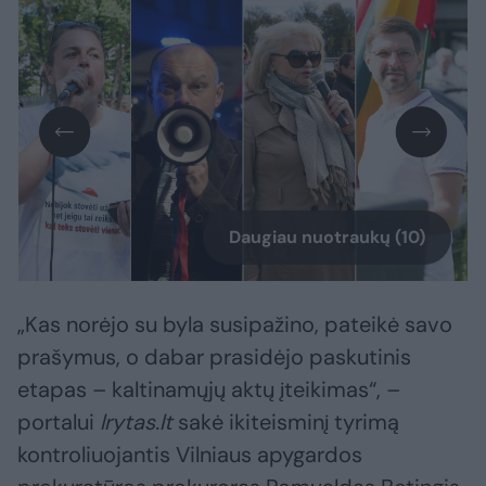
Daugiau nuotraukų (10)
„Kas norėjo su byla susipažino, pateikė savo
prašymus, o dabar prasidėjo paskutinis
etapas – kaltinamųjų aktų įteikimas“, –
portalui
lrytas.lt
sakė ikiteisminį tyrimą
kontroliuojantis Vilniaus apygardos