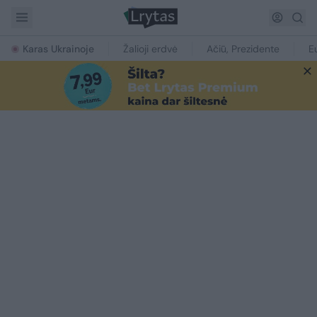
Karas Ukrainoje
Žalioji erdvė
Ačiū, Prezidente
E