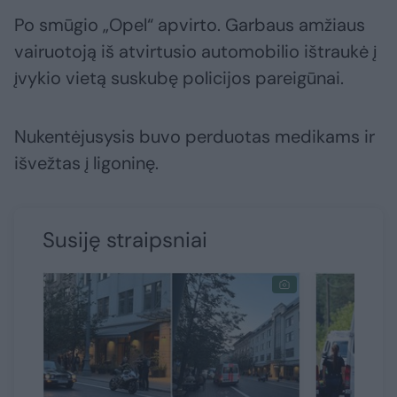
Po smūgio „Opel“ apvirto. Garbaus amžiaus
vairuotoją iš atvirtusio automobilio ištraukė į
įvykio vietą suskubę policijos pareigūnai.
Nukentėjusysis buvo perduotas medikams ir
išvežtas į ligoninę.
Susiję straipsniai