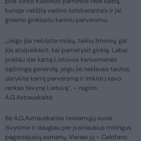
prie Vinco Kudirkos paminklo rėžė kalbą,
kurioje valdžią vadino kolobarantais ir jai
grasino ginkluotu kariniu perversmu.
„Jeigu jūs nebijote mūsų, taikių žmonių, gal
jūs atsipeikėsit, kai pamatysit ginklą. Labai
prašau dar kartą Lietuvos kariuomenės
sąžiningą generolą, jeigu jie neklauso tautos,
darykite karinį perversmą ir imkite į savo
rankas tėvynę Lietuvą“, – ragino
A.G.Astrauskaitė.
Be A.G.Astrauskaitės teisiamųjų suole
išvysime ir daugiau per įvairiausius mitingus
pagarsėjusių asmenų. Vienas jų – Celofano