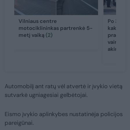
Vilniaus centre
Po 3 gyv
motociklininkas partrenkė 5-
kaktomuš
metį vaiką
(2)
prabilo 
vairuotoj
akimirks
Automobilį ant ratų vėl atvertė ir įvykio vietą
sutvarkė ugniagesiai gelbėtojai.
Eismo įvykio aplinkybes nustatinėja policijos
pareigūnai.