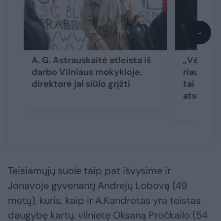
→
A. G. Astrauskaitė atleista iš
„Vėtrą“ t
darbo Vilniaus mokykloje,
riaušių 
direktorė jai siūlo grįžti
tai ir ko
atsisaky
Teisiamųjų suole taip pat išvysime ir
Jonavoje gyvenantį Andrejų Lobovą (49
metų), kuris, kaip ir A.Kandrotas yra teistas
daugybę kartų, vilnietę Oksaną Pročkailo (54