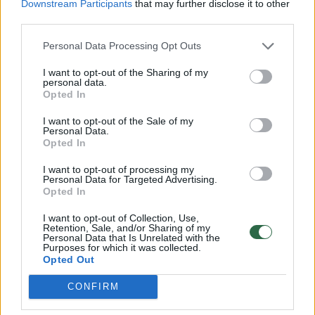
patarėjai Nendrei Černiauskienei, atžvilgiu
Downstream Participants
that may further disclose it to other
third parties.
ikiteisminis tyrimas buvo nutrauktas.
Personal Data Processing Opt Outs
Dar 22 asmenų veikla buvo įvertinta, kaip
I want to opt-out of the Sharing of my
personal data.
administracinis nusižengimas už kuriuos
Opted In
skirtos baudos.
I want to opt-out of the Sale of my
Personal Data.
Opted In
Skaičiuojama, kad riaušininkų padaryta žala
I want to opt-out of processing my
siekia 92 tūkst. 603 eurus ir 86 centus.
Personal Data for Targeted Advertising.
Opted In
I want to opt-out of Collection, Use,
Siekiant užtikrinti visus civilinius ieškinius,
Retention, Sale, and/or Sharing of my
Personal Data that Is Unrelated with the
ikiteisminio tyrimo metu buvo apribotos
Purposes for which it was collected.
Opted Out
įtariamųjų teisės į jų turtą. Bendra šio turto
vertė yra 173 tūkst. 925 eurų ir 18 centų.
CONFIRM