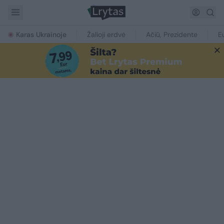
Karas Ukrainoje
Žalioji erdvė
Ačiū, Prezidente
E