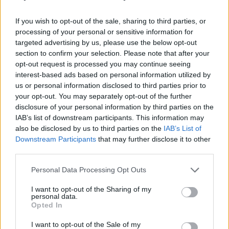
skaitytojais. Viską galite siųsti adresu
news@lrytas.lt
.
If you wish to opt-out of the sale, sharing to third parties, or
processing of your personal or sensitive information for
Yaga Gathering
Narkotikai
kvaišalai
Rodyti daugiau žymių
targeted advertising by us, please use the below opt-out
section to confirm your selection. Please note that after your
opt-out request is processed you may continue seeing
interest-based ads based on personal information utilized by
Komentuoti po šiuo straipsniu
us or personal information disclosed to third parties prior to
your opt-out. You may separately opt-out of the further
disclosure of your personal information by third parties on the
Komentuoti gali tik Lrytas registruoti vartotojai.
IAB’s list of downstream participants. This information may
Prisijunkite prie registruotų vartotojų
also be disclosed by us to third parties on the
IAB’s List of
bendruomenės ir bendraukite komentaruose!
Downstream Participants
that may further disclose it to other
third parties.
Personal Data Processing Opt Outs
Rodyti komentarus
I want to opt-out of the Sharing of my
personal data.
Prisijungti komentatoriams
Opted In
I want to opt-out of the Sale of my