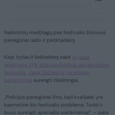
Narkotinių medžiagų pas festivalio žiūrovus
pareigūnai rado ir penktadienį.
Kaip
lrytas.lt
šeštadienį sakė
Alytaus
apskrities VPK atstovė Kristina Janulevičienė
festivalio „Yaga Gathering“ prieigose
patikrinimai
surengti tiksliningai.
„Policijos pareigūnai žino, kad kvaišalai yra
kasmetinė šio festivalio problema. Todėl ir
buvo surengti specialūs patikrinimai“, – sakė