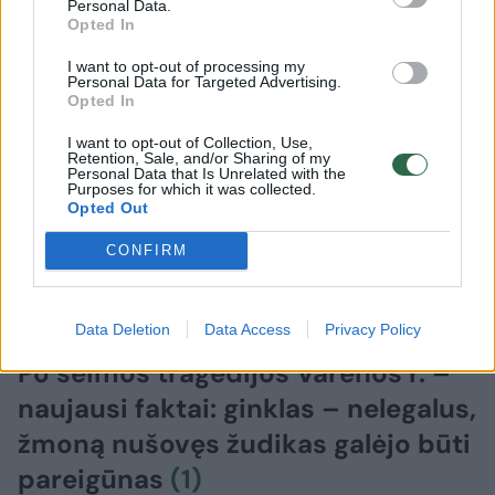
Personal Data.
Opted In
I want to opt-out of processing my
Personal Data for Targeted Advertising.
Opted In
I want to opt-out of Collection, Use,
Retention, Sale, and/or Sharing of my
Personal Data that Is Unrelated with the
Purposes for which it was collected.
Opted Out
CONFIRM
Data Deletion
Data Access
Privacy Policy
Lietuvos diena
Kriminalai
Po šeimos tragedijos Varėnos r. –
naujausi faktai: ginklas – nelegalus,
žmoną nušovęs žudikas galėjo būti
pareigūnas
(1)