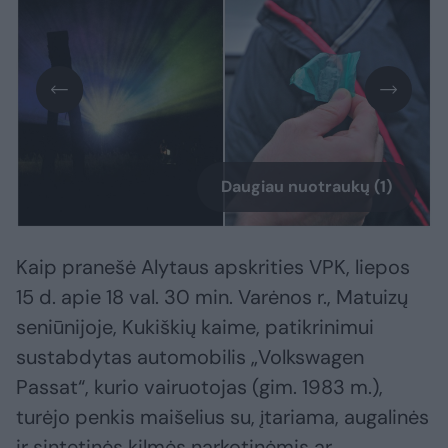
Daugiau nuotraukų (1)
Kaip pranešė Alytaus apskrities VPK, liepos
15 d. apie 18 val. 30 min. Varėnos r., Matuizų
seniūnijoje, Kukiškių kaime, patikrinimui
sustabdytas automobilis „Volkswagen
Passat“, kurio vairuotojas (gim. 1983 m.),
turėjo penkis maišelius su, įtariama, augalinės
ir sintetinės kilmės narkotinėmis ar