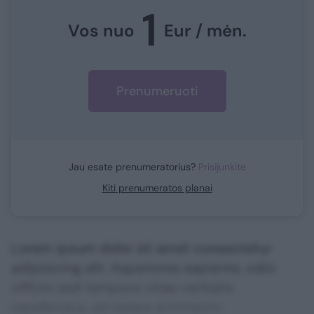
1
Vos nuo
Eur / mėn.
Prenumeruoti
Jau esate prenumeratorius?
Prisijunkite
Kiti prenumeratos planai
Lorem ipsum dolor sit amet consectetur
adipisicing elit. Asperiores sapiente, odio
officiis sed tempore vitae veritatis
repellendus, ad saepe architecto