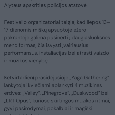
Alytaus apskrities policijos atstovė.
Festivalio organizatoriai teigia, kad liepos 13–
17 dienomis miškų apsuptoje ežero
pakrantėje galima pasinerti į daugiasluoksnes
meno formas, čia išvysti įvairiausius
performansus, instaliacijas bei atrasti vaizdo
ir muzikos vienybę.
Ketvirtadienį prasidėjusioje „Yaga Gathering“
lankytojai kviečiami aplankyti 4 muzikines
erdves: „Valley“, „Pinegrove“, „Duskwood“ bei
„LRT Opus“, kuriose skirtingos muzikos ritmai,
gyvi pasirodymai, pokalbiai ir magiški