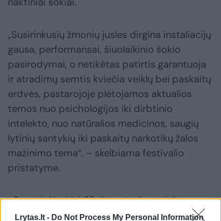
naktiniai šokiai.
„Susirinkusių žmonių jusles dirgina instaliacijų
gausa, performansai, šiuolaikinio šokio
pasirodymai, o netikėtas patirtis garantuoja
ir atradimų semtis kviečia veiklų bei paskaitų
erdvės, pastarojoje plėtojamos aktualios
temos nuo psichologijos iki dirbtinio
intelekto, nuo natūralios medicinos, saugių
lytinių santykių iki paskaitų narkotikų žalos
mažinimo tema“, – skelbiama festivalio
pristatyme.
Buvote įvykio vietoje? Turite nuotraukų ar vaizdo
medžiagos? Pasidalinkite vaizdais su kitais lrytas.lt
Lrytas.lt -
Do Not Process My Personal Information