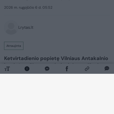
2026 m. rugpjūčio 6 d. 05:52
Lrytas.lt
Atnaujinta
Ketvirtadienio popietę Vilniaus Antakalnio
kapinėse, Signatarų kalnelyje, amžinojo
poilsio atgulė pirmosios nepriklausomos
Lietuvos Vyriausybės premjerė,
Nepriklausomybės Akto signatarė
Kazimira Danutė Prunskienė.