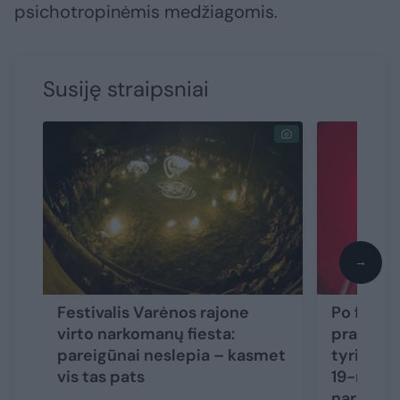
psichotropinėmis medžiagomis.
Susiję straipsniai
→
Festivalis Varėnos rajone
Po festiv
virto narkomanų fiesta:
pradėta n
pareigūnai neslepia – kasmet
tyrimų: 
vis tas pats
19-metis
narkotik