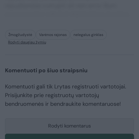
repudiandae corrupti sit non error illum
consequuntur adipisci dignissimos maxime.
Žmogžudystė
Varėnos rajonas
nelegalus ginklas
Rodyti daugiau žymių
Komentuoti po šiuo straipsniu
Komentuoti gali tik Lrytas registruoti vartotojai.
Prisijunkite prie registruotų vartotojų
bendruomenės ir bendraukite komentaruose!
Rodyti komentarus