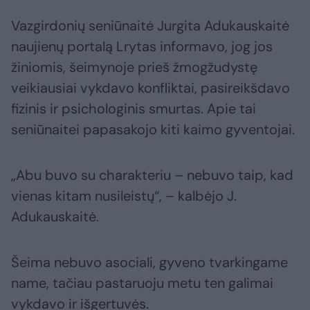
Vazgirdonių seniūnaitė Jurgita Adukauskaitė
naujienų portalą Lrytas informavo, jog jos
žiniomis, šeimynoje prieš žmogžudystę
veikiausiai vykdavo konfliktai, pasireikšdavo
fizinis ir psichologinis smurtas. Apie tai
seniūnaitei papasakojo kiti kaimo gyventojai.
„Abu buvo su charakteriu – nebuvo taip, kad
vienas kitam nusileistų“, – kalbėjo J.
Adukauskaitė.
Šeima nebuvo asociali, gyveno tvarkingame
name, tačiau pastaruoju metu ten galimai
vykdavo ir išgertuvės.