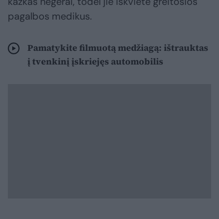
kažkas negerai, todėl jie iškvietė greitosios
pagalbos medikus.
Pamatykite filmuotą medžiagą: ištrauktas
į tvenkinį įskriejęs automobilis