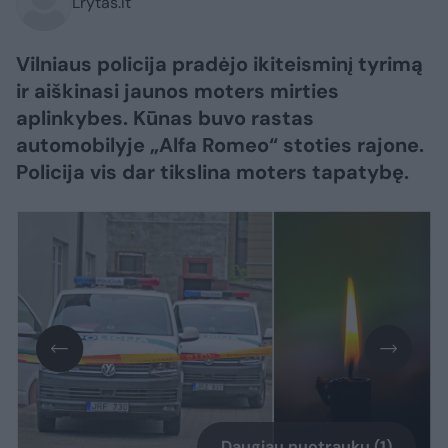
Lrytas.lt
Vilniaus policija pradėjo ikiteisminį tyrimą
ir aiškinasi jaunos moters mirties
aplinkybes. Kūnas buvo rastas
automobilyje „Alfa Romeo“ stoties rajone.
Policija vis dar tikslina moters tapatybę.
Daugiau nuotraukų (1)