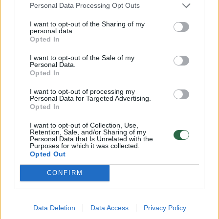
Personal Data Processing Opt Outs
ekspertams, šie turės nustatyti tikslią mirties
I want to opt-out of the Sharing of my
priežastį. Ekspertai turės atsakyti ir į kitus
personal data.
Opted In
pareigūnų klausimus.
I want to opt-out of the Sale of my
Personal Data.
Opted In
Susiję straipsniai
I want to opt-out of processing my
Personal Data for Targeted Advertising.
Opted In
I want to opt-out of Collection, Use,
Retention, Sale, and/or Sharing of my
Personal Data that Is Unrelated with the
Purposes for which it was collected.
Opted Out
CONFIRM
Alytuje senjorę mirtis pakirto
Šiurpūs 
Data Deletion
Data Access
Privacy Policy