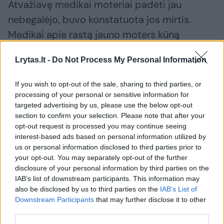
Atvažiavę medikai moteriai padėti jau
nebegalėjo, buvo konstatuota jos mirtis.
Medikai apie rastą jauno moters kūną
pranešė policijai.
Lrytas.lt -
Do Not Process My Personal Information
Pareigūnai vis dar tikslina
If you wish to opt-out of the sale, sharing to third parties, or
processing of your personal or sensitive information for
mirusiosios tapatybę. Įtariama, kad tai gali
targeted advertising by us, please use the below opt-out
būti 1999 m. gimusi moteris, tačiau
section to confirm your selection. Please note that after your
oficicialiai tai dar nepatvirtinta.
opt-out request is processed you may continue seeing
interest-based ads based on personal information utilized by
us or personal information disclosed to third parties prior to
your opt-out. You may separately opt-out of the further
Nusikaltimas kol kas neįtariamas, pradėtas
disclosure of your personal information by third parties on the
ikiteisminis tyrimas mirties priežasčiai
IAB’s list of downstream participants. This information may
nustatyti.
also be disclosed by us to third parties on the
IAB’s List of
Downstream Participants
that may further disclose it to other
third parties.
Kūnas perduotas teismo medicinos