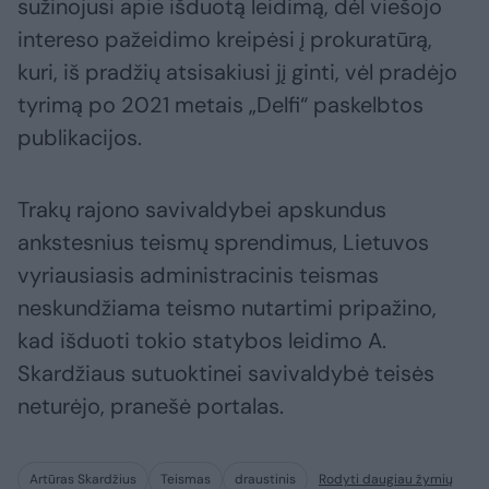
sužinojusi apie išduotą leidimą, dėl viešojo
intereso pažeidimo kreipėsi į prokuratūrą,
kuri, iš pradžių atsisakiusi jį ginti, vėl pradėjo
tyrimą po 2021 metais „Delfi“ paskelbtos
publikacijos.
Trakų rajono savivaldybei apskundus
ankstesnius teismų sprendimus, Lietuvos
vyriausiasis administracinis teismas
neskundžiama teismo nutartimi pripažino,
kad išduoti tokio statybos leidimo A.
Skardžiaus sutuoktinei savivaldybė teisės
neturėjo, pranešė portalas.
Artūras Skardžius
Teismas
draustinis
Rodyti daugiau žymių