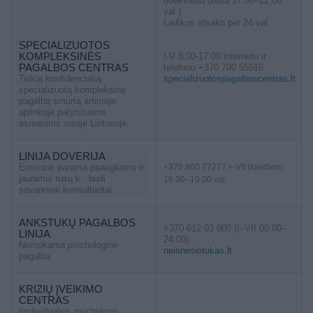
(kiekvieną dieną 17.00–22.00
val.)
Laiškus atsako per 24 val.
SPECIALIZUOTOS
KOMPLEKSINĖS
I-V 8.00-17.00 internetu ir
PAGALBOS CENTRAS
telefonu +370 700 55516
Teikia konfidencialią,
specializuotospagalboscentras.lt
specializuotą kompleksinę
pagalbą smurtą artimoje
aplinkoje patyrusiems
asmenims visoje Lietuvoje.
LINIJA DOVERIJA
Emocinė parama paaugliams ir
+370 800 77277 I–VII (kasdien)
jaunimui rusų k., budi
16.00–19.00 val.
savanoriai konsultantai
ANKSTUKŲ PAGALBOS
+370 612 03 800 (I–VII 00:00–
LINIJA
24:00)
Nemokama psichologinė
neisnesiotukas.lt
pagalba
KRIZIŲ ĮVEIKIMO
CENTRAS
(individualios psichologo