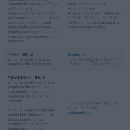
konsultacijos gyvai, per Skype
www.krizesiveikimas.lt
ar Messenger)
+370 640 51555
Mūsų savanoriai psichologai,
Antakalnio g. 97–47, Vilnius (I–
psichoterapeutai šešias dienas
V 16.00– 20.00 val., VI 12.00–
per savaitę budėjimų metu
16.00 val., švenčių dienomis ir
teikia skubią psichologinę
sekmadieniais nedirba)
pagalbą sudėtingas gyvenimo
situacijas išgyvenantiems
žmonėms
TĖVŲ LINIJA
tevulinija.lt
Emocinė parama tėvams,
+370 800 90012 (I–V 9.00–
pagalbą teikia psichologai
13.00 val. ir 17.00–21.00 val.)
SIDABRINĖ LINIJA
Emocinė parama senjorams,
pagalbą teikia profesionalūs
konsultantai, reguliariai
bendrauja savanoriai ir kiti
senjorai
+370 800 80020 (I–V 8–22 val.,
VI–VII 11–19 val.)
Prireikus pagalbos, jaučiant
sidabrinelinija.lt
poreikį būti išklausytam, ar
tiesiog norint susirasti
bendramintį nuolatiniam
bendravimui telefonu,