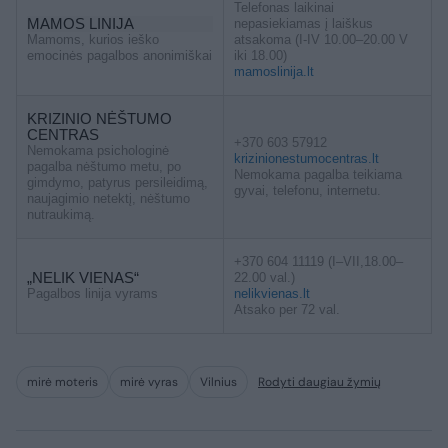
Telefonas laikinai
MAMOS LINIJA
nepasiekiamas į laiškus
Mamoms, kurios ieško
atsakoma (I-IV 10.00–20.00 V
emocinės pagalbos anonimiškai
iki 18.00)
mamoslinija.lt
KRIZINIO NĖŠTUMO
CENTRAS
+370 603 57912
Nemokama psichologinė
krizinionestumocentras.lt
pagalba nėštumo metu, po
Nemokama pagalba teikiama
gimdymo, patyrus persileidimą,
gyvai, telefonu, internetu.
naujagimio netektį, nėštumo
nutraukimą.
+370 604 11119 (I–VII,18.00–
„NELIK VIENAS“
22.00 val.)
Pagalbos linija vyrams
nelikvienas.lt
Atsako per 72 val.
mirė moteris
mirė vyras
Vilnius
Rodyti daugiau žymių