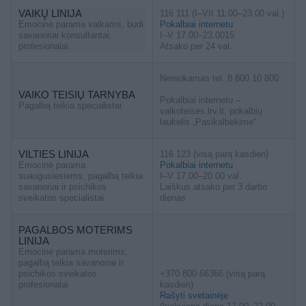
VAIKŲ LINIJA
116 111 (I–VII 11.00–23.00 val.)
Emocinė parama vaikams, budi
Pokalbiai internetu
savanoriai konsultantai,
I–V 17.00–23.0015
profesionalai
Atsako per 24 val.
Nemokamas tel. 8 800 10 800
VAIKO TEISIŲ TARNYBA
Pokalbiai internetu –
Pagalbą teikia specialistai
vaikoteises.lrv.lt, pokalbių
laukelis „Pasikalbėkime“
VILTIES LINIJA
116 123 (visą parą kasdien)
Emocinė parama
Pokalbiai internetu
suaugusiesiems, pagalbą teikia
I–V 17.00–20.00 val.
savanoriai ir psichikos
Laiškus atsako per 3 darbo
sveikatos specialistai
dienas
PAGALBOS MOTERIMS
LINIJA
Emocinė parama moterims,
pagalbą teikia savanoriai ir
psichikos sveikatos
+370 800 66366 (visą parą
profesionalai
kasdien)
Rašyti svetainėje