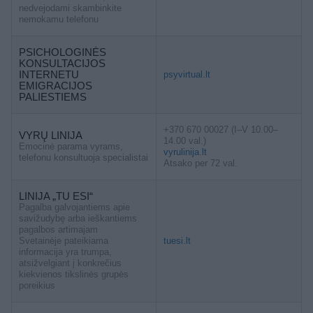
nedvejodami skambinkite
nemokamu telefonu
PSICHOLOGINĖS
KONSULTACIJOS
INTERNETU
psyvirtual.lt
EMIGRACIJOS
PALIESTIEMS
+370 670 00027 (I–V 10.00–
VYRŲ LINIJA
14.00 val.)
Emocinė parama vyrams,
vyrulinija.lt
telefonu konsultuoja specialistai
Atsako per 72 val.
LINIJA „TU ESI“
Pagalba galvojantiems apie
savižudybę arba ieškantiems
pagalbos artimajam
Svetainėje pateikiama
tuesi.lt
informacija yra trumpa,
atsižvelgiant į konkrečius
kiekvienos tikslinės grupės
poreikius