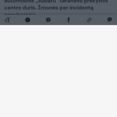
automobilis „Subaru“ taranavo prekybos
centro duris. Žmonės per incidentą
nenukentėjo.
Daugiau nuotraukų (4)
Avarija rugpjūčio 8 d. apie 15 val. įvyko J.
Basanavičiaus g. Policijai