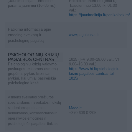
„Jaunimo linija“ – emocinė
Pokalbiais internetu (chat’u) –
parama jaunimui (16–35 m.)
kasdien nuo 13:00 iki 01:00
val.:
https://jaunimolinija.lt/pasikalbekim/
Patikima informacija apie
emocinę sveikatą ir
www.pagalbasau.lt
psichologinę pagalbą
PSICHOLOGINIŲ KRIZIŲ
PAGALBOS CENTRAS
1815 (I–V 9.00–19.00 val., VI
Psichologinių krizių valdymo
9.00–15.00 val.)
paslaugos teikiamos asmenų
https://www.hi.lt/psichologiniu-
grupėms įvykus kriziniam
kriziu-pagalbos-centras-tel-
įvykiui, kai ūmiai pasireiškia
1815/
psichologinė krizė
Asmens sveikatos priežiūros
specialistams ir sveikatos mokslų
studentams prieinamos
Medo.lt
+370 606 07205
nemokamos, konfidencialios ir
operatyvios emocinės ir
psichologinės pagalbos tinklas