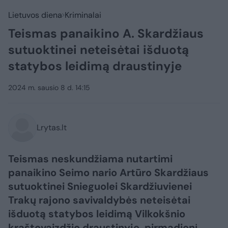
Lietuvos diena
Kriminalai
Teismas panaikino A. Skardžiaus
sutuoktinei neteisėtai išduotą
statybos leidimą draustinyje
2024 m. sausio 8 d. 14:15
Lrytas.lt
Teismas neskundžiama nutartimi
panaikino Seimo nario Artūro Skardžiaus
sutuoktinei Snieguolei Skardžiuvienei
Trakų rajono savivaldybės neteisėtai
išduotą statybos leidimą Vilkokšnio
kraštovaizdžio draustinyje, pirmadienį