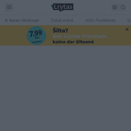
Karas Ukrainoje
Žalioji erdvė
Ačiū, Prezidente
E