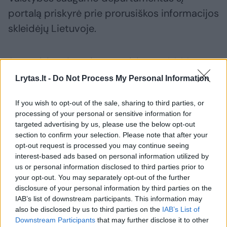
portalą priskyrė prie prorusiškos informacijos
skleidėjų Lietuvoje.
Sprendžiant iš tyrimo medžiagos, 2023 metų
spalio 25 dieną A. Paleckis per pokalbį su A.
Lrytas.lt -
Do Not Process My Personal Information
Naku „sublizgėjo“, niekindamas pokario laikų
If you wish to opt-out of the sale, sharing to third parties, or
Lietuvos partizanus.
processing of your personal or sensitive information for
targeted advertising by us, please use the below opt-out
section to confirm your selection. Please note that after your
Teisėsaugos duomenimis, A. Nakas įkėlė šį
opt-out request is processed you may continue seeing
pokalbį į „ekspertai.eu“ kanalą socialiniame
interest-based ads based on personal information utilized by
us or personal information disclosed to third parties prior to
tinkle „Youtube“. Prokuratūra šiuos
your opt-out. You may separately opt-out of the further
pasisakymus įvertino kaip šmeižikiškus.
disclosure of your personal information by third parties on the
IAB’s list of downstream participants. This information may
also be disclosed by us to third parties on the
IAB’s List of
Pylė purvą ant partizanų
Downstream Participants
that may further disclose it to other