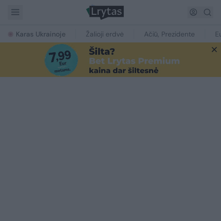
Karas Ukrainoje
Žalioji erdvė
Ačiū, Prezidente
E