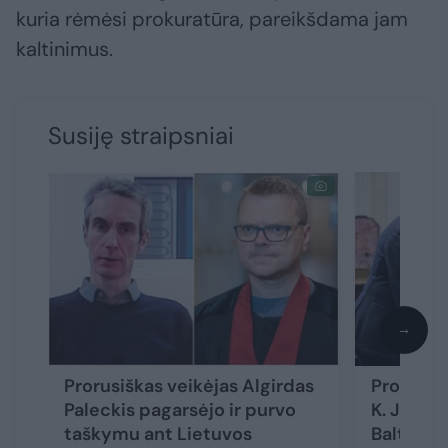
kuria rėmėsi prokuratūra, pareikšdama jam
kaltinimus.
Susiję straipsniai
→
Prorusiškas veikėjas Algirdas
Prokurora
Paleckis pagarsėjo ir purvo
K. Jurait
taškymu ant Lietuvos
Baltarusi