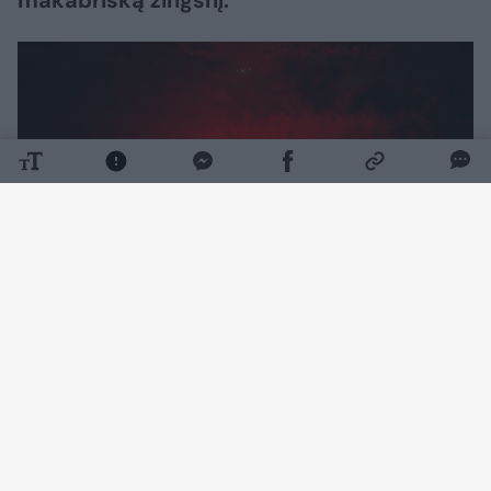
makabrišką žingsnį.
Daugiau nuotraukų (2)
Plungės priešgaisrinė gelbėjimo tarnyba
pranešimą ketvirtadienį (rugpjūčio 6 d.) gavo
paryčiais.