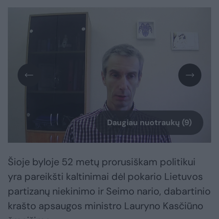
Daugiau nuotraukų (9)
Šioje byloje 52 metų prorusiškam politikui
yra pareikšti kaltinimai dėl pokario Lietuvos
partizanų niekinimo ir Seimo nario, dabartinio
krašto apsaugos ministro Lauryno Kasčiūno