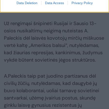
pasiaukojimo ir ryžto ginti savo šalies laisvę,
Data Deletion
Data Access
Privacy Policy
o buvo inspiruotas JAV.
Už rengimąsi šnipinėti Rusijai ir Sausio 13-
osios nusikaltimų neigimą nuteistas A.
Paleckis dėl laisvės kovotojų mirčių miškuose
vertė kaltę „Amerikos balsui“, nutylėdamas,
kad žiaurias represijas, kankinimus, žudymus
vykdė būtent sovietinės jėgos struktūros.
A.Paleckis taip pat juodino partizanus dėl
civilių žūčių, nutylėdamas, kad daugybė jų
buvo kolaborantai, uoliai tarnavę sovietinei
santvarkai, užėmę įvairius postus, skundę
ginklu laisvę gynusius rezistentus jų