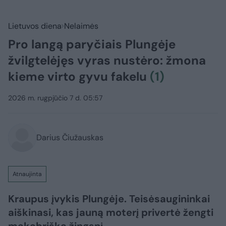
Lietuvos diena
Nelaimės
Pro langą paryčiais Plungėje
žvilgtelėjęs vyras nustėro: žmona
kieme virto gyvu fakelu
(1)
2026 m. rugpjūčio 7 d. 05:57
Darius Čiužauskas
Atnaujinta
Kraupus įvykis Plungėje. Teisėsaugininkai
aiškinasi, kas jauną moterį privertė žengti