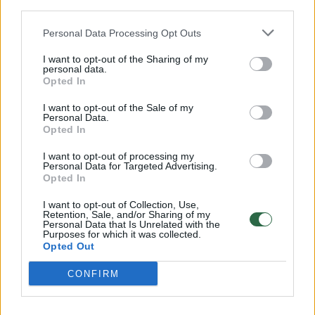
third parties.
Personal Data Processing Opt Outs
A.Paleckis tąsyk apipylė purvais laisvės
kovotojus. „Bėgo, nes prišaudė žydų vaikų,
I want to opt-out of the Sharing of my
personal data.
senukų, moterų“, – taip žeminančiai, užgauliai
Opted In
ir įžeidžiančiai apie pokario Lietuvos
I want to opt-out of the Sale of my
Personal Data.
partizanus atsiliepė A. Paleckis.
Opted In
I want to opt-out of processing my
Prorusiškas veikėjas žarstė kaltinimus JAV,
Personal Data for Targeted Advertising.
Opted In
kuri siekė „Susilpninti Tarybų Sąjungą ir
I want to opt-out of Collection, Use,
pridaryti jai kuo daugiau problemų“.
Retention, Sale, and/or Sharing of my
Personal Data that Is Unrelated with the
Atkartodamas Sovietų Sąjungos ir nūdienos
Purposes for which it was collected.
Opted Out
Rusijos naratyvus, A. Paleckis pateikė
situaciją taip, kad ginkluotas pasipriešinimas
CONFIRM
sovietinei okupacijai kilo ne dėl visuomenės