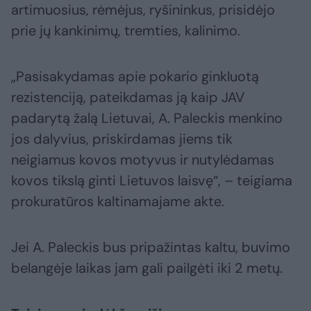
artimuosius, rėmėjus, ryšininkus, prisidėjo
prie jų kankinimų, tremties, kalinimo.
„Pasisakydamas apie pokario ginkluotą
rezistenciją, pateikdamas ją kaip JAV
padarytą žalą Lietuvai, A. Paleckis menkino
jos dalyvius, priskirdamas jiems tik
neigiamus kovos motyvus ir nutylėdamas
kovos tikslą ginti Lietuvos laisvę“, – teigiama
prokuratūros kaltinamajame akte.
Jei A. Paleckis bus pripažintas kaltu, buvimo
belangėje laikas jam gali pailgėti iki 2 metų.