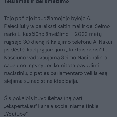
Teisiamas ir dėl šmeižimo
Toje pačioje baudžiamojoje byloje A.
Paleckiui yra pareikšti kaltinimai ir dėl Seimo
nario L. Kasčiūno šmeižimo – 2022 metų
rugsėjo 30 dieną iš kalėjimo telefonu A. Nakui
jis dėstė, kad jog jam jam „ kartais norisi“ L.
Kasčiūno vadovaujamą Seimo Nacionalinio
saugumo ir gynybos komitetą pavadinti
nacistiniu, o paties parlamentaro veikla esą
siejama su nacistine ideologija.
Šis pokalbis buvo įkeltas į tą patį
„ekspertai.eu“ kanalą socialiniame tinkle
„Youtube“.