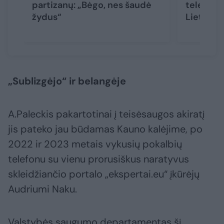
partizanų: „Bėgo, nes šaudė
televizij
žydus“
Lietuvos
„Sublizgėjo“ ir belangėje
A.Paleckis pakartotinai į teisėsaugos akiratį
jis pateko jau būdamas Kauno kalėjime, po
2022 ir 2023 metais vykusių pokalbių
telefonu su vienu prorusiškus naratyvus
skleidžiančio portalo „ekspertai.eu“ įkūrėjų
Audriumi Naku.
Valstybės saugumo departamentas šį