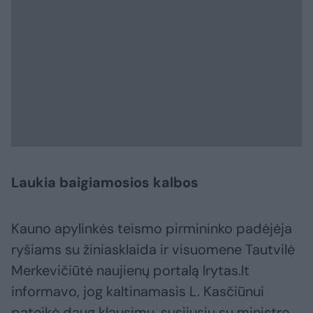
Laukia baigiamosios kalbos
Kauno apylinkės teismo pirmininko padėjėja
ryšiams su žiniasklaida ir visuomene Tautvilė
Merkevičiūtė naujienų portalą lrytas.lt
informavo, jog kaltinamasis L. Kasčiūnui
pateikė daug klausimų, susijusių su ministro