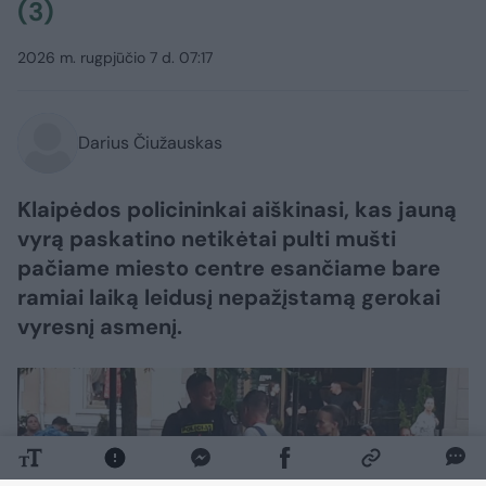
(3)
2026 m. rugpjūčio 7 d. 07:17
Darius Čiužauskas
Klaipėdos policininkai aiškinasi, kas jauną
vyrą paskatino netikėtai pulti mušti
pačiame miesto centre esančiame bare
ramiai laiką leidusį nepažįstamą gerokai
vyresnį asmenį.