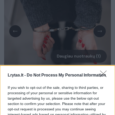
Daugiau nuotraukų (1)
Lrytas.lt -
Do Not Process My Personal Information
Kaip pranešė Utenos apskrities VPK,
birželio 14 d. apie 23 val. 39 min.,
If you wish to opt-out of the sale, sharing to third parties, or
Anykščiuose, moteris (gimusi 1987 m.)
processing of your personal or sensitive information for
targeted advertising by us, please use the below opt-out
smurtavo prieš mažametę (gimusi 2017 m.).
section to confirm your selection. Please note that after your
opt-out request is processed you may continue seeing
interest-based ads based on personal information utilized by