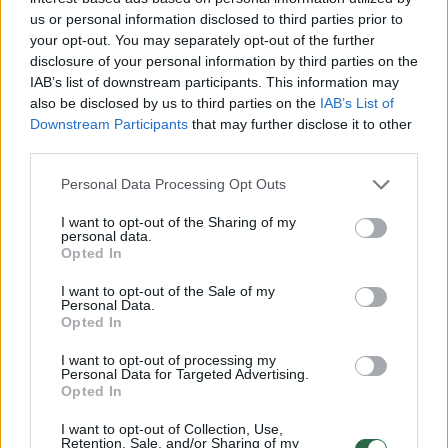
Pareigūnai smurtavusią moterį sulaikė ir
us or personal information disclosed to third parties prior to
uždarė į Panevėžio apskrities VPK areštinę.
your opt-out. You may separately opt-out of the further
disclosure of your personal information by third parties on the
IAB’s list of downstream participants. This information may
Pradėtas ikiteisminis tyrimas
also be disclosed by us to third parties on the
IAB’s List of
Downstream Participants
that may further disclose it to other
third parties.
Baudžiamasis kodeksas nurodo, kad tas, kas
Personal Data Processing Opt Outs
mušdamas ar kitaip smurtaudamas sukėlė
I want to opt-out of the Sharing of my
savo artimajam giminaičiui ar šeimos nariui
personal data.
Opted In
fizinį skausmą arba nežymiai jį sužalojo ar
trumpam susargdino, baudžiamas viešaisiais
I want to opt-out of the Sale of my
Personal Data.
darbais arba laisvės apribojimu, arba areštu,
Opted In
arba laisvės atėmimu iki dvejų metų.
I want to opt-out of processing my
Personal Data for Targeted Advertising.
Opted In
Buvote įvykio vietoje? Turite nuotraukų ar vaizdo
I want to opt-out of Collection, Use,
medžiagos? Pasidalinkite vaizdais su kitais lrytas.lt
Retention, Sale, and/or Sharing of my