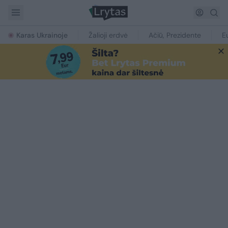
Karas Ukrainoje
Žalioji erdvė
Ačiū, Prezidente
E