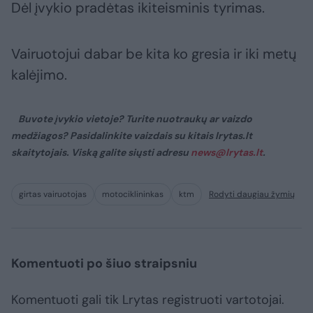
Dėl įvykio pradėtas ikiteisminis tyrimas.
Vairuotojui dabar be kita ko gresia ir iki metų
kalėjimo.
Buvote įvykio vietoje? Turite nuotraukų ar vaizdo
medžiagos? Pasidalinkite vaizdais su kitais lrytas.lt
skaitytojais. Viską galite siųsti adresu
news@lrytas.lt
.
girtas vairuotojas
motociklininkas
ktm
Rodyti daugiau žymių
Komentuoti po šiuo straipsniu
Komentuoti gali tik Lrytas registruoti vartotojai.