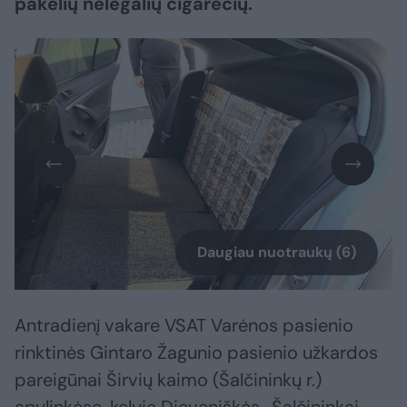
pakelių nelegalių cigarečių.
Daugiau nuotraukų (6)
Antradienį vakare VSAT Varėnos pasienio
rinktinės Gintaro Žagunio pasienio užkardos
pareigūnai Širvių kaimo (Šalčininkų r.)