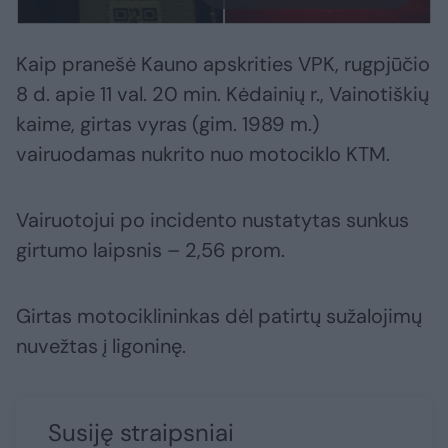
Kaip pranešė Kauno apskrities VPK, rugpjūčio
8 d. apie 11 val. 20 min. Kėdainių r., Vainotiškių
kaime, girtas vyras (gim. 1989 m.)
vairuodamas nukrito nuo motociklo KTM.
Vairuotojui po incidento nustatytas sunkus
girtumo laipsnis – 2,56 prom.
Girtas motociklininkas dėl patirtų sužalojimų
nuvežtas į ligoninę.
Susiję straipsniai