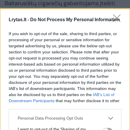
Baltarusiškų cigarečių gabentojams įteikti
šaukimai atvykti į Gintaro Žagunio pasienio
užkardą, kai ten bus nagrinėjamos jų
Lrytas.lt -
Do Not Process My Personal Information
administracinės bylos.
If you wish to opt-out of the sale, sharing to third parties, or
processing of your personal or sensitive information for
targeted advertising by us, please use the below opt-out
Sulaikyti automobiliai ir nelegalūs rūkalai
section to confirm your selection. Please note that after your
saugomi VSAT Varėnos pasienio rinktinės
opt-out request is processed you may continue seeing
interest-based ads based on personal information utilized by
padalinyje.
us or personal information disclosed to third parties prior to
your opt-out. You may separately opt-out of the further
disclosure of your personal information by third parties on the
Neatmetama galimybė, kad, be paskirtų
IAB’s list of downstream participants. This information may
baudų, abu pažeidėjai neteks ir savo
also be disclosed by us to third parties on the
IAB’s List of
Downstream Participants
that may further disclose it to other
automobilių – jie bus konfiskuoti.
third parties.
Personal Data Processing Opt Outs
Valstybės sienos apsaugos tarnyba (VSAT)
Cigaretės
I want to opt-out of the Sharing of my