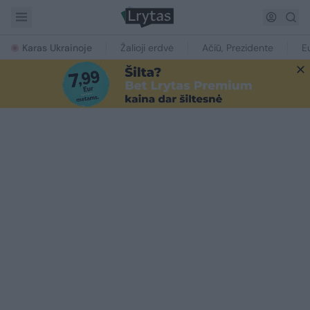
Karas Ukrainoje
Žalioji erdvė
Ačiū, Prezidente
E