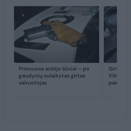
Prienuose aidėjo šūviai – po
Girtas va
gaudynių sulaikytas girtas
Vilniaus
vairuotojas
paspirtu