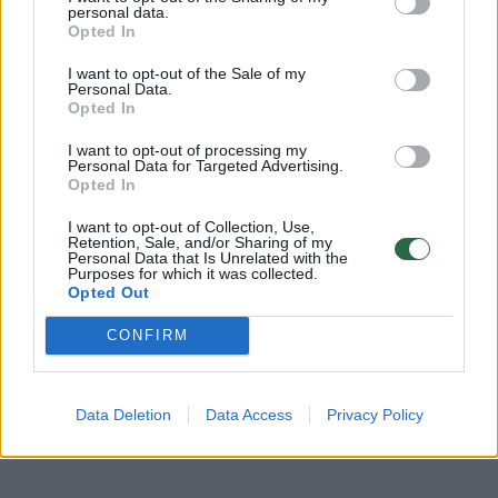
Kontrabanda
Rodyti daugiau žymių
personal data.
Opted In
I want to opt-out of the Sale of my
Personal Data.
Opted In
Komentuoti po šiuo straipsniu
I want to opt-out of processing my
Personal Data for Targeted Advertising.
Komentuoti gali tik Lrytas registruoti vartotojai.
Opted In
Prisijunkite prie registruotų vartotojų
I want to opt-out of Collection, Use,
bendruomenės ir bendraukite komentaruose!
Retention, Sale, and/or Sharing of my
Personal Data that Is Unrelated with the
Purposes for which it was collected.
Opted Out
Rodyti komentarus
CONFIRM
Prisijungti komentatoriams
Data Deletion
Data Access
Privacy Policy