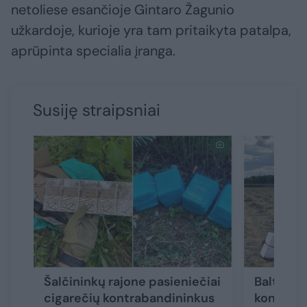
netoliese esančioje Gintaro Žagunio
užkardoje, kurioje yra tam pritaikyta patalpa,
aprūpinta specialia įranga.
Susiję straipsniai
Šalčininkų rajone pasieniečiai
Baltarus
cigarečių kontrabandininkus
kontraba