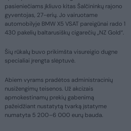
pasieniečiams įkliuvo kitas Šalčininkų rajono
gyventojas, 27-erių. Jo vairuotame
automobilyje BMW X5 VSAT pareigūnai rado 1
430 pakelių baltarusiškų cigarečių „NZ Gold“.
Šių rūkalų buvo prikimšta visureigio dugne
specialiai įrengta slėptuvė.
Abiem vyrams pradėtos administracinių
nusižengimų teisenos. Už akcizais
apmokestinamų prekių gabenimą
pažeidžiant nustatytą tvarką įstatyme
numatyta 5 200–6 000 eurų bauda.