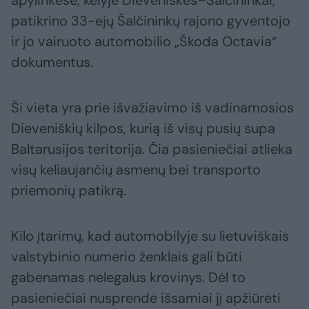
apylinkėse, kelyje Dieveniškės–Šalčininkai,
patikrino 33-ejų Šalčininkų rajono gyventojo
ir jo vairuoto automobilio „Škoda Octavia“
dokumentus.
Ši vieta yra prie išvažiavimo iš vadinamosios
Dieveniškių kilpos, kurią iš visų pusių supa
Baltarusijos teritorija. Čia pasieniečiai atlieka
visų keliaujančių asmenų bei transporto
priemonių patikrą.
Kilo įtarimų, kad automobilyje su lietuviškais
valstybinio numerio ženklais gali būti
gabenamas nelegalus krovinys. Dėl to
pasieniečiai nusprendė išsamiai jį apžiūrėti