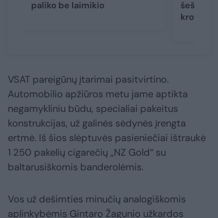
paliko be laimikio
šešių pr
kroviniu
VSAT pareigūnų įtarimai pasitvirtino.
Automobilio apžiūros metu jame aptikta
negamykliniu būdu, specialiai pakeitus
konstrukcijas, už galinės sėdynės įrengta
ertmė. Iš šios slėptuvės pasieniečiai ištraukė
1 250 pakelių cigarečių „NZ Gold“ su
baltarusiškomis banderolėmis.
Vos už dešimties minučių analogiškomis
aplinkybėmis Gintaro Žagunio užkardos