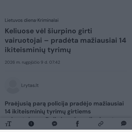
Lietuvos diena
Kriminalai
Keliuose vėl šiurpino girti
vairuotojai – pradėta mažiausiai 14
ikiteisminių tyrimų
2026 m. rugpjūčio 9 d. 07:42
Lrytas.lt
Praėjusią parą policija pradėjo mažiausiai
14 ikiteisminių tyrimų girtiems
vairuotojams. Dalis jų sekmadienio rytą
prabudo areštinėje.