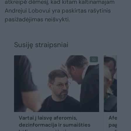
atkreipė dėmesį, kad kitam kaltinamajam
Andrejui Lobovui yra paskirtas rašytinis
pasižadėjimas neišvykti.
Susiję straipsniai
Vartai į laisvę aferomis,
Aferomis
dezinformacija ir sumaišties
pagarsėj