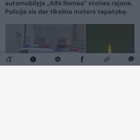
automobilyje „Alfa Romeo“ stoties rajone.
Policija vis dar tikslina moters tapatybę.
Daugiau nuotraukų (1)
Kaip pranešė Vilniaus apskrities VPK,
rugpjūčio 7 d. apie 9 val. 10 min. Vilniuje,