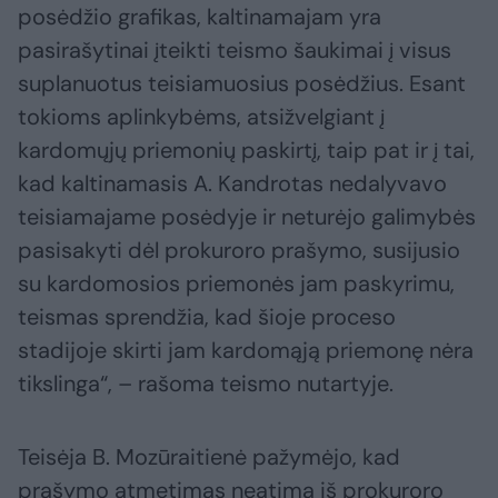
posėdžio grafikas, kaltinamajam yra
pasirašytinai įteikti teismo šaukimai į visus
suplanuotus teisiamuosius posėdžius. Esant
tokioms aplinkybėms, atsižvelgiant į
kardomųjų priemonių paskirtį, taip pat ir į tai,
kad kaltinamasis A. Kandrotas nedalyvavo
teisiamajame posėdyje ir neturėjo galimybės
pasisakyti dėl prokuroro prašymo, susijusio
su kardomosios priemonės jam paskyrimu,
teismas sprendžia, kad šioje proceso
stadijoje skirti jam kardomąją priemonę nėra
tikslinga“, – rašoma teismo nutartyje.
Teisėja B. Mozūraitienė pažymėjo, kad
prašymo atmetimas neatima iš prokuroro