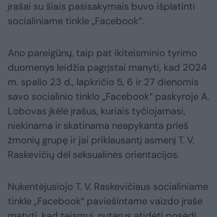
įrašai su šiais pasisakymais buvo išplatinti
socialiniame tinkle „Facebook“.
Ano pareigūnų, taip pat ikiteisminio tyrimo
duomenys leidžia pagrįstai manyti, kad 2024
m. spalio 23 d., lapkričio 5, 6 ir 27 dienomis
savo socialinio tinklo „Facebook“ paskyroje A.
Lobovas įkėlė įrašus, kuriais tyčiojamasi,
niekinama ir skatinama neapykanta prieš
žmonių grupę ir jai priklausantį asmenį T. V.
Raskevičių dėl seksualinės orientacijos.
Nukentėjusiojo T. V. Raskevičiaus socialiniame
tinkle „Facebook“ paviešintame vaizdo įraše
matyti, kad teismui, nutarus atidėti posėdį,