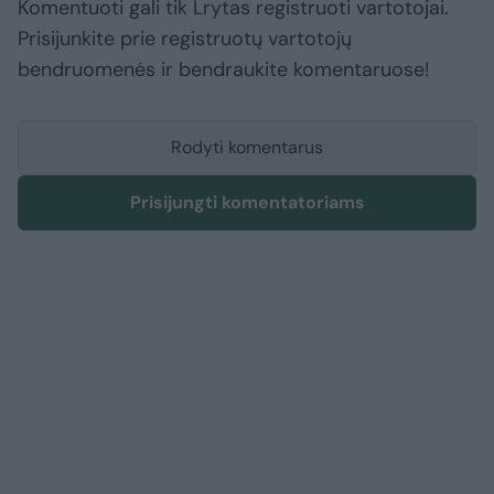
Komentuoti gali tik Lrytas registruoti vartotojai.
Prisijunkite prie registruotų vartotojų
bendruomenės ir bendraukite komentaruose!
Rodyti komentarus
Prisijungti komentatoriams