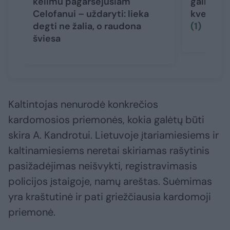
kėlimu pagarsėjusiam
gali džia
Celofanui – uždaryti: lieka
kvepia d
degti ne žalia, o raudona
(1)
šviesa
Kaltintojas nenurodė konkrečios
kardomosios priemonės, kokia galėtų būti
skira A. Kandrotui. Lietuvoje įtariamiesiems ir
kaltinamiesiems neretai skiriamas rašytinis
pasižadėjimas neišvykti, registravimasis
policijos įstaigoje, namų areštas. Suėmimas
yra kraštutinė ir pati griežčiausia kardomoji
priemonė.