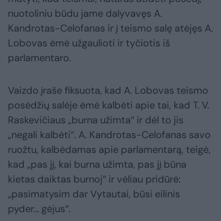
nuotoliniu būdu jame dalyvavęs A.
Kandrotas-Celofanas ir į teismo salę atėjęs A.
Lobovas ėmė užgaulioti ir tyčiotis iš
parlamentaro.
Vaizdo įraše fiksuota, kad A. Lobovas teismo
posėdžių salėje ėmė kalbėti apie tai, kad T. V.
Raskevičiaus „burna užimta“ ir dėl to jis
„negali kalbėti“. A. Kandrotas-Celofanas savo
ruožtu, kalbėdamas apie parlamentarą, teigė,
kad „pas jį, kai burna užimta, pas jį būna
kietas daiktas burnoj“ ir vėliau pridūrė:
„pasimatysim dar Vytautai, būsi eilinis
pyder… gėjus“.