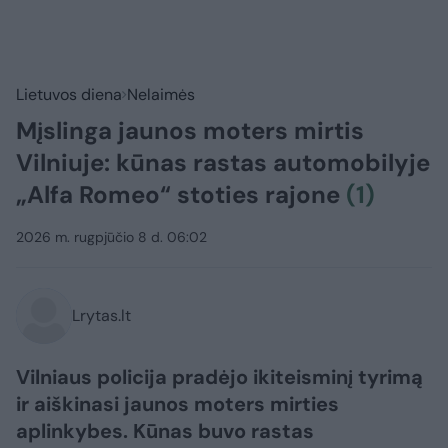
Lietuvos diena
Nelaimės
Mįslinga jaunos moters mirtis
Vilniuje: kūnas rastas automobilyje
„Alfa Romeo“ stoties rajone
(1)
2026 m. rugpjūčio 8 d. 06:02
Lrytas.lt
Vilniaus policija pradėjo ikiteisminį tyrimą
ir aiškinasi jaunos moters mirties
aplinkybes. Kūnas buvo rastas