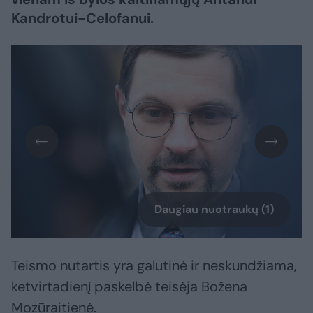
Kandrotui-Celofanui.
Daugiau nuotraukų (1)
Teismo nutartis yra galutinė ir neskundžiama,
ketvirtadienį paskelbė teisėja Božena
Mozūraitienė.