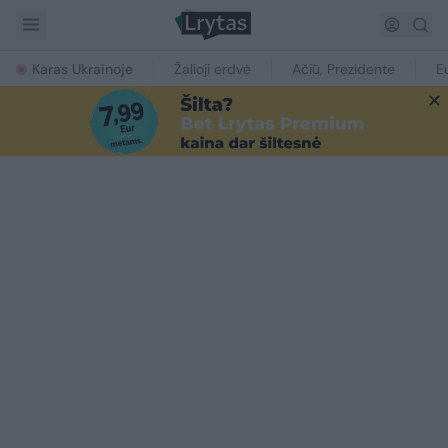
Karas Ukrainoje
Žalioji erdvė
Ačiū, Prezidente
E