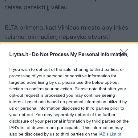
teisės pateikti jį vėliau.
ELTA primena, kad Vilniaus miesto apylinkės
teismui pirmadienį nepavyko atversti
baudžiamosios bylos dėl buvusio Seimo
nario T. V. Raskevičiaus niekinimo –
Lrytas.lt -
Do Not Process My Personal Information
pirmajame posėdyje nepasirodė vienas iš
If you wish to opt-out of the sale, sharing to third parties, or
kaltinamųjų A. Kandrotas, pravarde
processing of your personal or sensitive information for
Celofanas.
targeted advertising by us, please use the below opt-out
section to confirm your selection. Please note that after your
opt-out request is processed you may continue seeing
interest-based ads based on personal information utilized by
A. Kandrotas teismui pranešė, kad ryte turėjo
us or personal information disclosed to third parties prior to
apsilankyti gydymo įstaigoje, todėl teisėja B.
your opt-out. You may separately opt-out of the further
Mozūraitienė nusprendė tik paraginti
disclosure of your personal information by third parties on the
IAB’s list of downstream participants. This information may
kaltinamąjį pateikti neatvykimą
also be disclosed by us to third parties on the
IAB’s List of