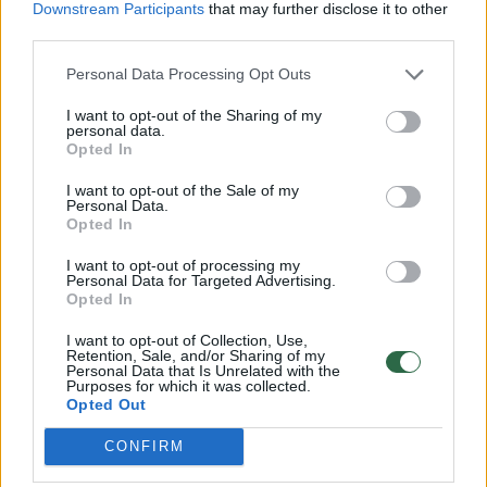
pateisinančius dokumentus iš gydymo
Downstream Participants
that may further disclose it to other
third parties.
įstaigos.
Personal Data Processing Opt Outs
Įžeidimai liejosi teismo salėje
I want to opt-out of the Sharing of my
personal data.
Opted In
Vilniaus apylinkės prokuratūros prokuroras
I want to opt-out of the Sale of my
Personal Data.
surašė kaltinamąjį aktą ir birželį teismui
Opted In
nagrinėti teismui perdavė minėtą
I want to opt-out of processing my
baudžiamąją bylą. Joje A. Kandrotas ir A.
Personal Data for Targeted Advertising.
Opted In
Lobovas kaltinami neapykantos kurstymu
I want to opt-out of Collection, Use,
prieš žmonių grupę ir jai priklausantį asmenį,
Retention, Sale, and/or Sharing of my
Personal Data that Is Unrelated with the
buvusį Seimo narį T. V. Raskevičių dėl
Purposes for which it was collected.
Opted Out
seksualinės orientacijos.
CONFIRM
A. Kandrotas ir A. Lobovas taip pat kaltinami