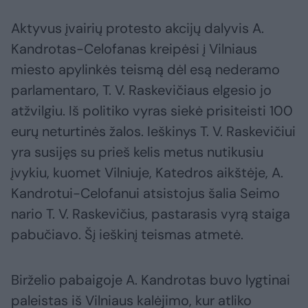
Aktyvus įvairių protesto akcijų dalyvis A.
Kandrotas-Celofanas kreipėsi į Vilniaus
miesto apylinkės teismą dėl esą nederamo
parlamentaro, T. V. Raskevičiaus elgesio jo
atžvilgiu. Iš politiko vyras siekė prisiteisti 100
eurų neturtinės žalos. Ieškinys T. V. Raskevičiui
yra susijęs su prieš kelis metus nutikusiu
įvykiu, kuomet Vilniuje, Katedros aikštėje, A.
Kandrotui-Celofanui atsistojus šalia Seimo
nario T. V. Raskevičius, pastarasis vyrą staiga
pabučiavo. Šį ieškinį teismas atmetė.
Birželio pabaigoje A. Kandrotas buvo lygtinai
paleistas iš Vilniaus kalėjimo, kur atliko