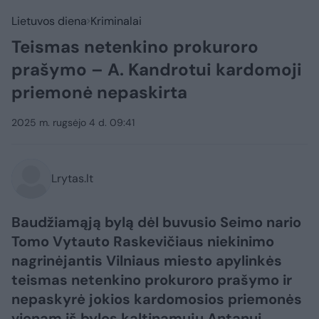
Lietuvos diena
Kriminalai
Teismas netenkino prokuroro
prašymo – A. Kandrotui kardomoji
priemonė nepaskirta
2025 m. rugsėjo 4 d. 09:41
Lrytas.lt
Baudžiamąją bylą dėl buvusio Seimo nario
Tomo Vytauto Raskevičiaus niekinimo
nagrinėjantis Vilniaus miesto apylinkės
teismas netenkino prokuroro prašymo ir
nepaskyrė jokios kardomosios priemonės
vienam iš bylos kaltinamųjų Antanui