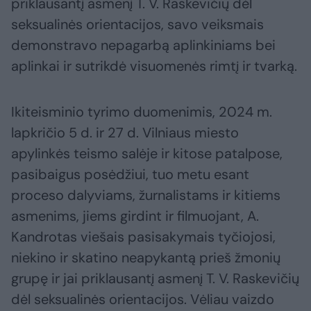
priklausantį asmenį T. V. Raskevičių dėl
seksualinės orientacijos, savo veiksmais
demonstravo nepagarbą aplinkiniams bei
aplinkai ir sutrikdė visuomenės rimtį ir tvarką.
Ikiteisminio tyrimo duomenimis, 2024 m.
lapkričio 5 d. ir 27 d. Vilniaus miesto
apylinkės teismo salėje ir kitose patalpose,
pasibaigus posėdžiui, tuo metu esant
proceso dalyviams, žurnalistams ir kitiems
asmenims, jiems girdint ir filmuojant, A.
Kandrotas viešais pasisakymais tyčiojosi,
niekino ir skatino neapykantą prieš žmonių
grupę ir jai priklausantį asmenį T. V. Raskevičių
dėl seksualinės orientacijos. Vėliau vaizdo