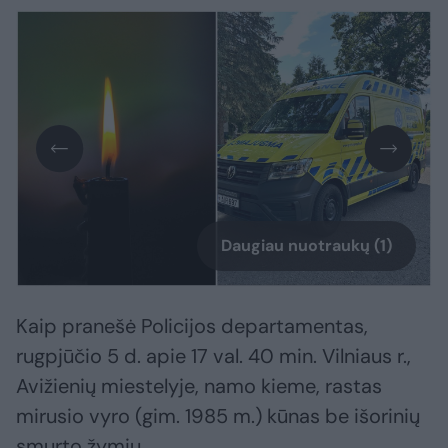
Daugiau nuotraukų (1)
Kaip pranešė Policijos departamentas,
rugpjūčio 5 d. apie 17 val. 40 min. Vilniaus r.,
Avižienių miestelyje, namo kieme, rastas
mirusio vyro (gim. 1985 m.) kūnas be išorinių
smurto žymių.