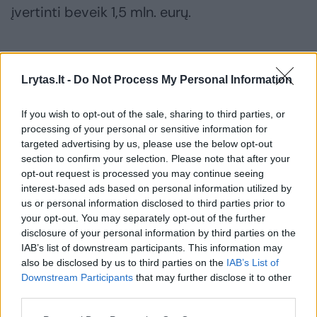
įvertinti beveik 1,5 mln. eurų.
Nuosprendis dėl įkalinimo iki gyvos galvos V.
Beleckui buvo paskelbtas 2000 metais.
Lrytas.lt -
Do Not Process My Personal Information
If you wish to opt-out of the sale, sharing to third parties, or
Žmogžudystė
Kaunas
kunigas
Rodyti daugiau žymių
processing of your personal or sensitive information for
targeted advertising by us, please use the below opt-out
section to confirm your selection. Please note that after your
opt-out request is processed you may continue seeing
interest-based ads based on personal information utilized by
Komentuoti po šiuo straipsniu
us or personal information disclosed to third parties prior to
your opt-out. You may separately opt-out of the further
Komentuoti gali tik Lrytas registruoti vartotojai.
disclosure of your personal information by third parties on the
IAB’s list of downstream participants. This information may
Prisijunkite prie registruotų vartotojų
also be disclosed by us to third parties on the
IAB’s List of
bendruomenės ir bendraukite komentaruose!
Downstream Participants
that may further disclose it to other
third parties.