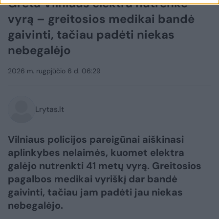
Greta Vilniaus elektra nutrenkė
vyrą – greitosios medikai bandė
gaivinti, tačiau padėti niekas
nebegalėjo
2026 m. rugpjūčio 6 d. 06:29
Lrytas.lt
Vilniaus policijos pareigūnai aiškinasi
aplinkybes nelaimės, kuomet elektra
galėjo nutrenkti 41 metų vyrą. Greitosios
pagalbos medikai vyriškį dar bandė
gaivinti, tačiau jam padėti jau niekas
nebegalėjo.