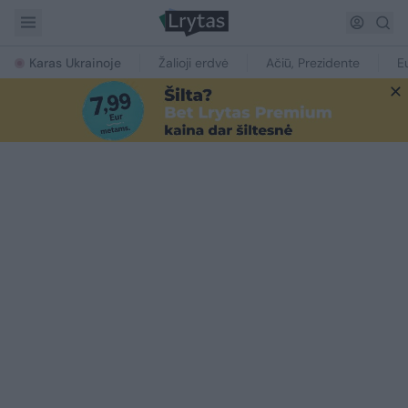
Karas Ukrainoje
Žalioji erdvė
Ačiū, Prezidente
E