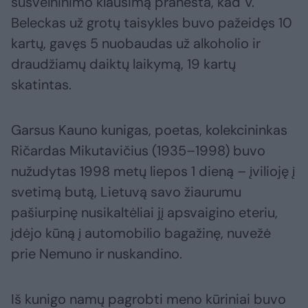
sušvelninimo klausimą pranešta, kad V.
Beleckas už grotų taisykles buvo pažeidęs 10
kartų, gavęs 5 nuobaudas už alkoholio ir
draudžiamų daiktų laikymą, 19 kartų
skatintas.
Garsus Kauno kunigas, poetas, kolekcininkas
Ričardas Mikutavičius (1935–1998) buvo
nužudytas 1998 metų liepos 1 dieną – įvilioję į
svetimą butą, Lietuvą savo žiaurumu
pašiurpinę nusikaltėliai jį apsvaigino eteriu,
įdėjo kūną į automobilio bagažinę, nuvežė
prie Nemuno ir nuskandino.
Iš kunigo namų pagrobti meno kūriniai buvo