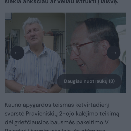
siekia anksčiau ar vėliau ištrūkti į laisvę.
Daugiau nuotraukų (8)
Kauno apygardos teismas ketvirtadienį
svarstė Pravieniškių 2-ojo kalėjimo teikimą
dėl griežčiausios bausmės pakeitimo V.