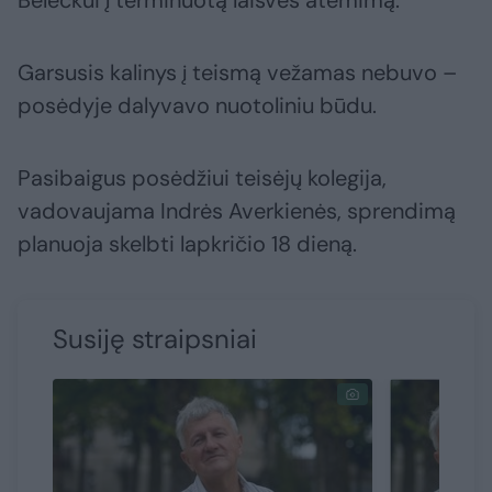
Beleckui į terminuotą laisvės atėmimą.
Garsusis kalinys į teismą vežamas nebuvo –
posėdyje dalyvavo nuotoliniu būdu.
Pasibaigus posėdžiui teisėjų kolegija,
vadovaujama Indrės Averkienės, sprendimą
planuoja skelbti lapkričio 18 dieną.
Susiję straipsniai