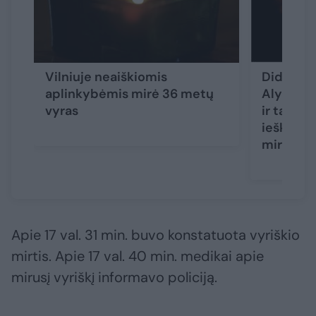
Vilniuje neaiškiomis
Didžiulė
aplinkybėmis mirė 36 metų
Alytaus r
vyras
ir tarnyb
ieškotas
miręs
Apie 17 val. 31 min. buvo konstatuota vyriškio
mirtis. Apie 17 val. 40 min. medikai apie
mirusį vyriškį informavo policiją.