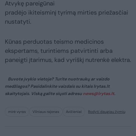
Atvykę pareigūnai
pradėjo ikiteisminį tyrimą mirties priežasčiai
nustatyti.
Kūnas perduotas teismo medicinos
ekspertams, turintiems patvirtinti arba
paneigti įtarimus, kad vyriškį nutrenkė elektra.
Buvote įvykio vietoje? Turite nuotraukų ar vaizdo
medžiagos? Pasidalinkite vaizdais su kitais lrytas.lt
skaitytojais. Viską galite siųsti adresu
news@lrytas.lt
.
mirė vyras
Vilniaus rajonas
Avižieniai
Rodyti daugiau žymių