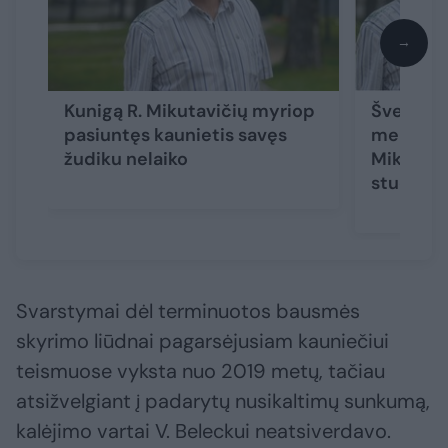
→
Kunigą R. Mikutavičių myriop
Švelnes
pasiuntęs kaunietis savęs
meldžian
žudiku nelaiko
Mikutavi
studijuot
Svarstymai dėl terminuotos bausmės
skyrimo liūdnai pagarsėjusiam kauniečiui
teismuose vyksta nuo 2019 metų, tačiau
atsižvelgiant į padarytų nusikaltimų sunkumą,
kalėjimo vartai V. Beleckui neatsiverdavo.