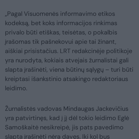
„Pagal Visuomenės informavimo etikos
kodeksą, bet koks informacijos rinkimas
privalo būti etiškas, teisėtas, o pokalbis
įrašomas tik pašnekovui apie tai žinant,
aiškiai prisistačius. LRT redakcinėje politikoje
yra nurodyta, kokiais atvejais žurnalistai gali
slapta įrašinėti, viena būtinų sąlygų – turi būti
kreiptasi išankstinio atsakingo redaktoriaus
leidimo.
Žurnalistės vadovas Mindaugas Jackevičius
yra patvirtinęs, kad į jį dėl tokio leidimo Eglė
Samoškaitė nesikreipė, jis pats pavedimo
slapta įrašinėti nėra davęs. Iki kol bus