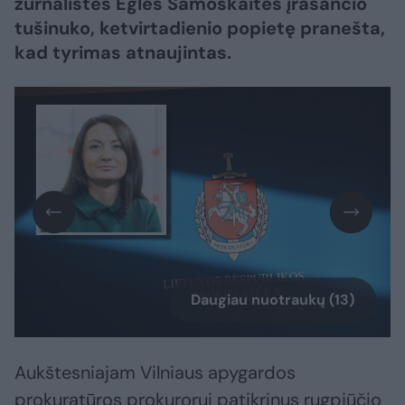
žurnalistės Eglės Samoškaitės įrašančio
tušinuko, ketvirtadienio popietę pranešta,
kad tyrimas atnaujintas.
Daugiau nuotraukų (13)
Aukštesniajam Vilniaus apygardos
prokuratūros prokurorui patikrinus rugpjūčio