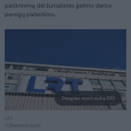
patikrinimą dėl žurnalistės galimo darbo
pareigų pažeidimo.
Daugiau nuotraukų (13)
LRT.
V.Skaraičio nuotr.