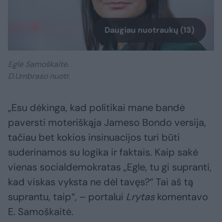
Daugiau nuotraukų (13)
Eglė Samoškaitė.
D.Umbraso nuotr.
„Esu dėkinga, kad politikai mane bandė
paversti moteriškąja Jameso Bondo versija,
tačiau bet kokios insinuacijos turi būti
suderinamos su logika ir faktais. Kaip sakė
vienas socialdemokratas „Egle, tu gi supranti,
kad viskas vyksta ne dėl tavęs?“ Tai aš tą
suprantu, taip“, – portalui
Lrytas
komentavo
E. Samoškaitė.