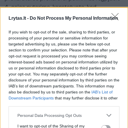
4-osios nutarimą, konstatuota, kad
sprendimas priimtas tinkamai neįvertinus
Lrytas.lt -
Do Not Process My Personal Information
reikšmingų aplinkybių visumos.
If you wish to opt-out of the sale, sharing to third parties, or
processing of your personal or sensitive information for
Tad tyrimas dėl galimo neteisėto techninių
targeted advertising by us, please use the below opt-out
section to confirm your selection. Please note that after your
priemonių įrengimo ar panaudojimo
opt-out request is processed you may continue seeing
informacijai rinkti buvo atnaujintas.
interest-based ads based on personal information utilized by
us or personal information disclosed to third parties prior to
your opt-out. You may separately opt-out of the further
„Atnaujinus ikiteisminį tyrimą bus atlikti
disclosure of your personal information by third parties on the
IAB’s list of downstream participants. This information may
papildomi ikiteisminio tyrimo veiksmai,
also be disclosed by us to third parties on the
IAB’s List of
siekiant kompleksiškai įvertinti visas
Downstream Participants
that may further disclose it to other
nusikalstamos veikos kvalifikavimui
third parties.
reikšmingas aplinkybes, taip pat tušinuko-
Personal Data Processing Opt Outs
diktofono palikimo posėdžio salėje
I want to opt-out of the Sharing of my