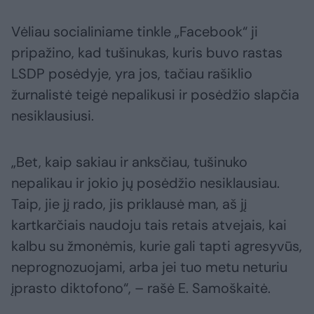
Vėliau socialiniame tinkle „Facebook“ ji
pripažino, kad tušinukas, kuris buvo rastas
LSDP posėdyje, yra jos, tačiau rašiklio
žurnalistė teigė nepalikusi ir posėdžio slapčia
nesiklausiusi.
„Bet, kaip sakiau ir anksčiau, tušinuko
nepalikau ir jokio jų posėdžio nesiklausiau.
Taip, jie jį rado, jis priklausė man, aš jį
kartkarčiais naudoju tais retais atvejais, kai
kalbu su žmonėmis, kurie gali tapti agresyvūs,
neprognozuojami, arba jei tuo metu neturiu
įprasto diktofono“, – rašė E. Samoškaitė.