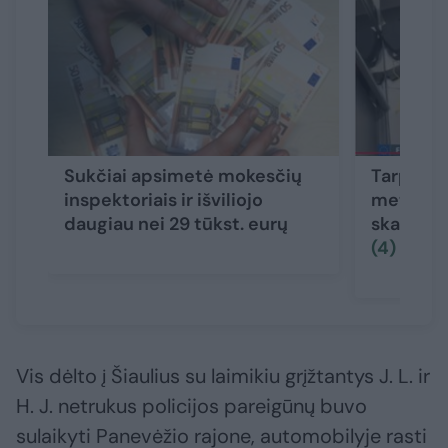
Sukčiai apsimetė mokesčių
Tarptaut
inspektoriais ir išviliojo
metu lik
daugiau nei 29 tūkst. eurų
skambuči
(4)
Vis dėlto į Šiaulius su laimikiu grįžtantys J. L. ir
H. J. netrukus policijos pareigūnų buvo
sulaikyti Panevėžio rajone, automobilyje rasti