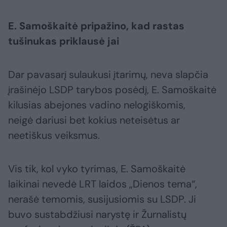
E. Samoškaitė pripažino, kad rastas
tušinukas priklausė jai
Dar pavasarį sulaukusi įtarimų, neva slapčia
įrašinėjo LSDP tarybos posėdį, E. Samoškaitė
kilusias abejones vadino nelogiškomis,
neigė dariusi bet kokius neteisėtus ar
neetiškus veiksmus.
Vis tik, kol vyko tyrimas, E. Samoškaitė
laikinai nevedė LRT laidos „Dienos tema“,
nerašė temomis, susijusiomis su LSDP. Ji
buvo sustabdžiusi narystę ir Žurnalistų