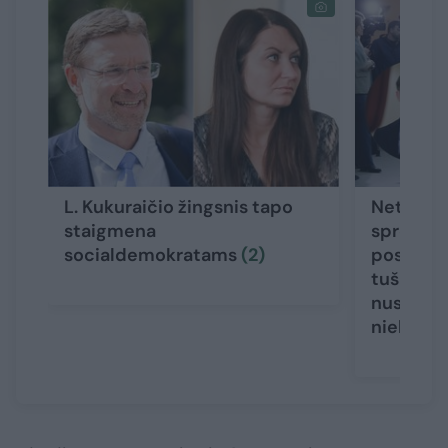
L. Kukuraičio žingsnis tapo
Netikėta
staigmena
sprendim
socialdemokratams
(2)
posėdyje
tušinuko
nustatyta
niekuo
(