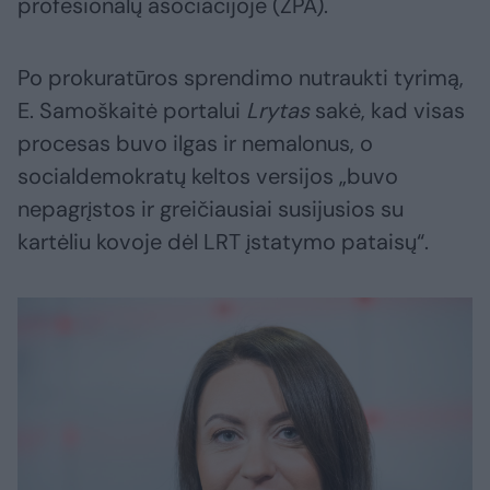
profesionalų asociacijoje (ŽPA).
Po prokuratūros sprendimo nutraukti tyrimą,
E. Samoškaitė portalui
Lrytas
sakė, kad visas
procesas buvo ilgas ir nemalonus, o
socialdemokratų keltos versijos „buvo
nepagrįstos ir greičiausiai susijusios su
kartėliu kovoje dėl LRT įstatymo pataisų“.