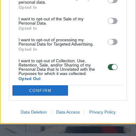
aplinkybes bei galimus jo panaudojimo
personal data.
Opted In
tikslus“, – pranešė prokuratūra.
I want to opt-out of the Sale of my
Personal Data.
Opted In
Nutrauktas ikiteisminis tyrimas dėl
uždaro posėdžio patalpoje rasto garsą
I want to opt-out of processing my
Personal Data for Targeted Advertising.
įrašančio rašiklio
Opted In
I want to opt-out of Collection, Use,
Retention, Sale, and/or Sharing of my
Personal Data that Is Unrelated with the
Purposes for which it was collected.
Opted Out
CONFIRM
Data Deletion
Data Access
Privacy Policy