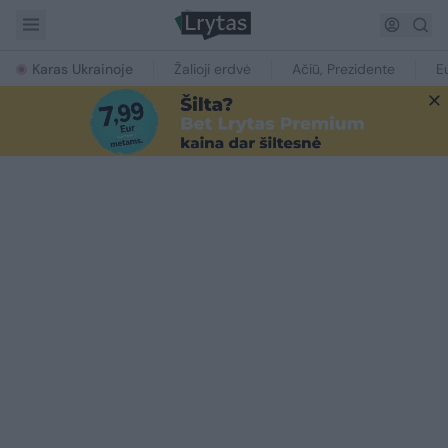
Karas Ukrainoje
Žalioji erdvė
Ačiū, Prezidente
E