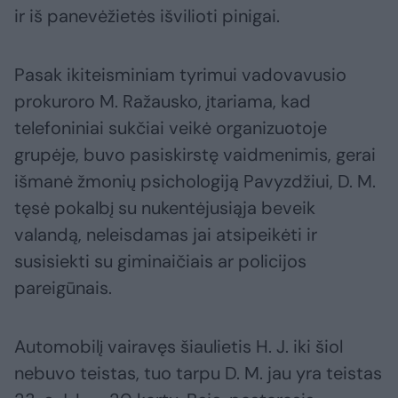
ir iš panevėžietės išvilioti pinigai.
Pasak ikiteisminiam tyrimui vadovavusio
prokuroro M. Ražausko, įtariama, kad
telefoniniai sukčiai veikė organizuotoje
grupėje, buvo pasiskirstę vaidmenimis, gerai
išmanė žmonių psichologiją Pavyzdžiui, D. M.
tęsė pokalbį su nukentėjusiąja beveik
valandą, neleisdamas jai atsipeikėti ir
susisiekti su giminaičiais ar policijos
pareigūnais.
Automobilį vairavęs šiaulietis H. J. iki šiol
nebuvo teistas, tuo tarpu D. M. jau yra teistas