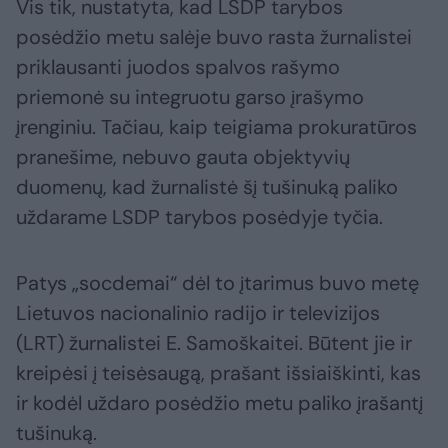
Vis tik, nustatyta, kad LSDP tarybos
posėdžio metu salėje buvo rasta žurnalistei
priklausanti juodos spalvos rašymo
priemonė su integruotu garso įrašymo
įrenginiu. Tačiau, kaip teigiama prokuratūros
pranešime, nebuvo gauta objektyvių
duomenų, kad žurnalistė šį tušinuką paliko
uždarame LSDP tarybos posėdyje tyčia.
Patys „socdemai“ dėl to įtarimus buvo metę
Lietuvos nacionalinio radijo ir televizijos
(LRT) žurnalistei E. Samoškaitei. Būtent jie ir
kreipėsi į teisėsaugą, prašant išsiaiškinti, kas
ir kodėl uždaro posėdžio metu paliko įrašantį
tušinuką.