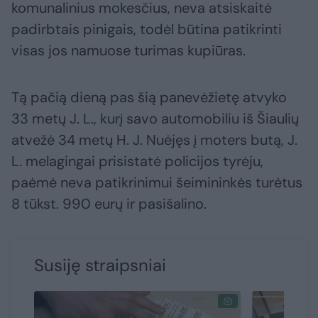
komunalinius mokesčius, neva atsiskaitė
padirbtais pinigais, todėl būtina patikrinti
visas jos namuose turimas kupiūras.
Tą pačią dieną pas šią panevėžietę atvyko
33 metų J. L., kurį savo automobiliu iš Šiaulių
atvežė 34 metų H. J. Nuėjęs į moters butą, J.
L. melagingai prisistatė policijos tyrėju,
paėmė neva patikrinimui šeimininkės turėtus
8 tūkst. 990 eurų ir pasišalino.
Susiję straipsniai