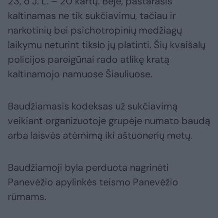
23, o J. L. – 20 kartų. Beje, pastarasis
kaltinamas ne tik sukčiavimu, tačiau ir
narkotinių bei psichotropinių medžiagų
laikymu neturint tikslo jų platinti. Šių kvaišalų
policijos pareigūnai rado atlikę kratą
kaltinamojo namuose Šiauliuose.
Baudžiamasis kodeksas už sukčiavimą
veikiant organizuotoje grupėje numato baudą
arba laisvės atėmimą iki aštuonerių metų.
Baudžiamoji byla perduota nagrinėti
Panevėžio apylinkės teismo Panevėžio
rūmams.