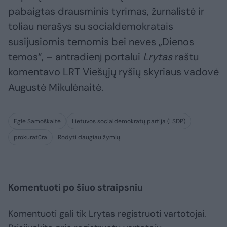
pabaigtas drausminis tyrimas, žurnalistė ir
toliau nerašys su socialdemokratais
susijusiomis temomis bei neves „Dienos
temos“, – antradienį portalui
Lrytas
raštu
komentavo LRT Viešųjų ryšių skyriaus vadovė
Augustė Mikulėnaitė.
Eglė Samoškaitė
Lietuvos socialdemokratų partija (LSDP)
prokuratūra
Rodyti daugiau žymių
Komentuoti po šiuo straipsniu
Komentuoti gali tik Lrytas registruoti vartotojai.