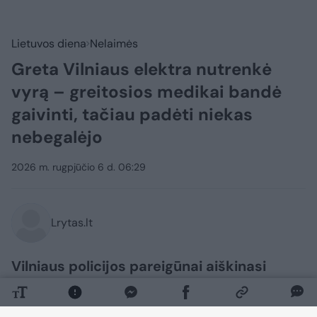
Lietuvos diena
Nelaimės
Greta Vilniaus elektra nutrenkė
vyrą – greitosios medikai bandė
gaivinti, tačiau padėti niekas
nebegalėjo
2026 m. rugpjūčio 6 d. 06:29
Lrytas.lt
Vilniaus policijos pareigūnai aiškinasi
aplinkybes nelaimės, kuomet elektra
galėjo nutrenkti 41 metų vyrą. Greitosios