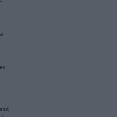
 –
na
a
iek
rint
yg