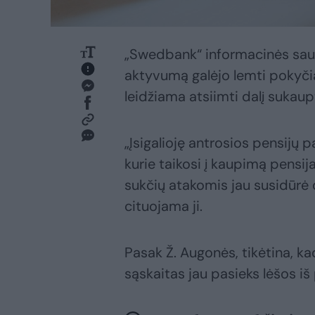
„Swedbank“ informacinės sau
aktyvumą galėjo lemti pokyči
leidžiama atsiimti dalį sukaup
„Įsigalioję antrosios pensijų
kurie taikosi į kaupimą pensi
sukčių atakomis jau susidūrė
cituojama ji.
Pasak Ž. Augonės, tikėtina, ka
sąskaitas jau pasieks lėšos iš