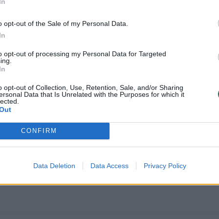
In
o opt-out of the Sale of my Personal Data.
In
inių sukčių skambučių dažniau sulaukia turintys
to opt-out of processing my Personal Data for Targeted
ing.
ys didžiausias pajamas ir Vilniaus miesto gyventoj
In
ir mažiausių pajamų asmenys dažniau teigia
o opt-out of Collection, Use, Retention, Sale, and/or Sharing
ersonal Data that Is Unrelated with the Purposes for which it
čių skambučių.
lected.
Out
 parodė, kad apie pusė gyventojų ketina tęsti
CONFIRM
opoje. Taip elgtis dažniausiai planuoja 26–55 m.
urintys aukštąjį išsilavinimą ir gaunantys didžiau
Data Deletion
Data Access
Privacy Policy
s šeštas (16 proc.) respondentas teigia pateikę