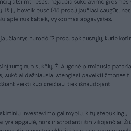
čių atsiimti lėšas, nejaučia sukčiavimo grėsmės
ų. Iš jų beveik pusė (45 proc.) jaučiasi saugūs, nes
ių apie nusikaltėlių vykdomas apgavystes.
učiantys nurodė 17 proc. apklaustųjų, kurie keti
inį turtą nuo sukčių, Ž. Augonė pirmiausia patari
, sukčiai dažniausiai stengiasi paveikti žmones t
iant veikti kuo greičiau, tiek išnaudojant
šskirtinių investavimo galimybių, kitų stebuklingų
ra apgaulė, nors ir atrodanti itin viliojančiai. Žiū
 vadovautis viena taisykle: jei kažkas atrodo pernel