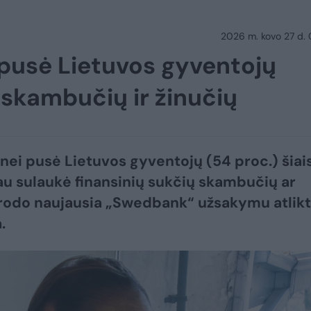
2026 m. kovo 27 d.
 pusė Lietuvos gyventojų
 skambučių ir žinučių
nei pusė Lietuvos gyventojų (54 proc.) šiai
au sulaukė finansinių sukčių skambučių ar
 rodo naujausia „Swedbank“ užsakymu atlik
.