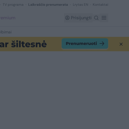
TV programa
Laikraščio prenumerata
Lrytas EN
Kontaktai
Premium
Prisijungti
lbimai