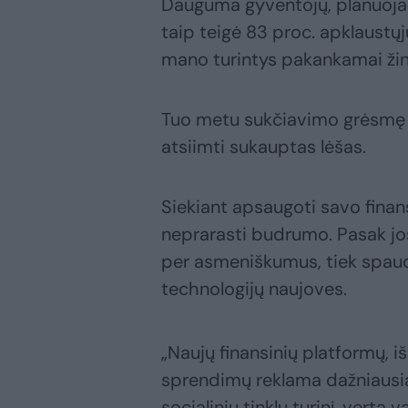
Dauguma gyventojų, planuojan
taip teigė 83 proc. apklaustųj
mano turintys pakankamai žin
Tuo metu sukčiavimo grėsmę ja
atsiimti sukauptas lėšas.
Siekiant apsaugoti savo finans
neprarasti budrumo. Pasak jos
per asmeniškumus, tiek spaudž
technologijų naujoves.
„Naujų finansinių platformų, i
sprendimų reklama dažniausiai y
socialinių tinklų turinį, verta