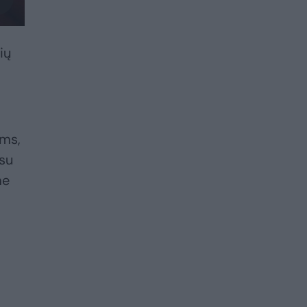
ių
ams,
 su
me