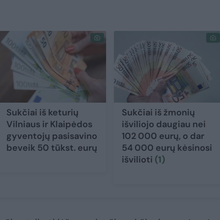
Sukčiai iš keturių
Sukčiai iš žmonių
Vilniaus ir Klaipėdos
išviliojo daugiau nei
gyventojų pasisavino
102 000 eurų, o dar
beveik 50 tūkst. eurų
54 000 eurų kėsinosi
išvilioti
(1)