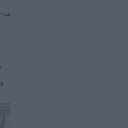
 09:48
s
ta