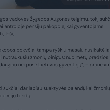
gos vadovės Žygedos Augonės teigimu, tokį sukč
ai antrojoje pensijų pakopoje, kai gyventojams
tų lėšų.
 pakopos pokyčiai tampa ryškiu masalu nusikaltėli
jai nutraukusių žmonių pinigus: nuo metų pradžios
 daugiau nei pusė Lietuvos gyventojų“, – praneši
d sukčiai dar labiau suaktyvės balandį, kai žmonių
 pensijų fondų.