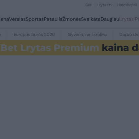
Orai
Lrytas.tv
Horoskopai
iena
Verslas
Sportas
Pasaulis
Žmonės
Sveikata
Daugiau
Lrytas 
e
Europos burės 2026
Gyvenu, ne skrolinu
Darbo ske