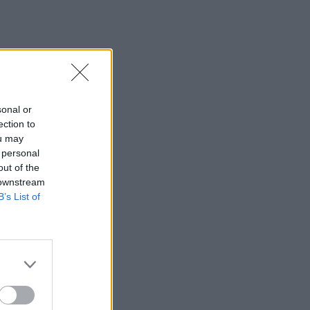
sonal or
ection to
ou may
 personal
out of the
 downstream
B’s List of