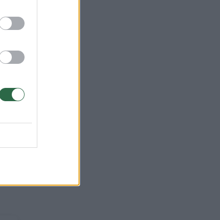
ai.
sias
s