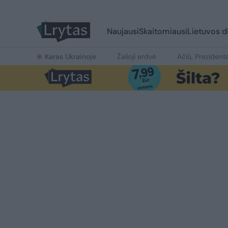
Naujausi
Skaitomiausi
Lietuvos d
Karas Ukrainoje
Žalioji erdvė
Ačiū, Prezident