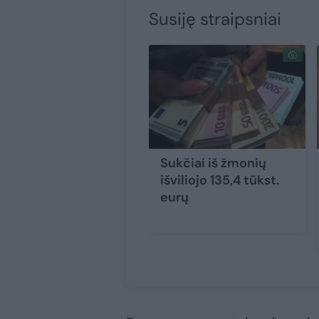
Susiję straipsniai
Sukčiai iš žmonių
išviliojo 135,4 tūkst.
eurų