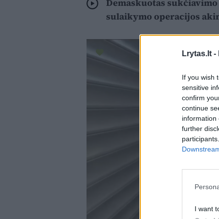
Demaskuotas sukčiavimo 
sulaikymo operacijos aki
Lrytas.lt -
If you wish 
sensitive in
confirm you
continue se
information 
further disc
participants
Downstream 
Persona
I want t