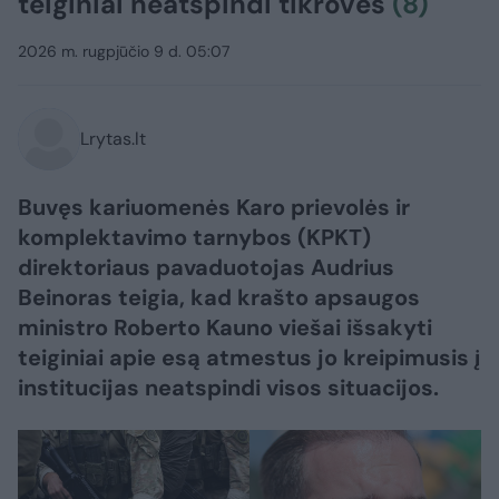
teiginiai neatspindi tikrovės
(8)
2026 m. rugpjūčio 9 d. 05:07
Lrytas.lt
Buvęs kariuomenės Karo prievolės ir
komplektavimo tarnybos (KPKT)
direktoriaus pavaduotojas Audrius
Beinoras teigia, kad krašto apsaugos
ministro Roberto Kauno viešai išsakyti
teiginiai apie esą atmestus jo kreipimusis į
institucijas neatspindi visos situacijos.