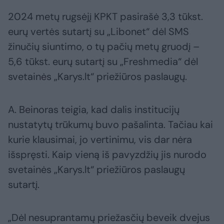
2024 metų rugsėjį KPKT pasirašė 3,3 tūkst.
eurų vertės sutartį su „Libonet“ dėl SMS
žinučių siuntimo, o tų pačių metų gruodį –
5,6 tūkst. eurų sutartį su „Freshmedia“ dėl
svetainės „Karys.lt“ priežiūros paslaugų.
A. Beinoras teigia, kad dalis institucijų
nustatytų trūkumų buvo pašalinta. Tačiau kai
kurie klausimai, jo vertinimu, vis dar nėra
išspręsti. Kaip vieną iš pavyzdžių jis nurodo
svetainės „Karys.lt“ priežiūros paslaugų
sutartį.
„Dėl nesuprantamų priežasčių beveik dvejus