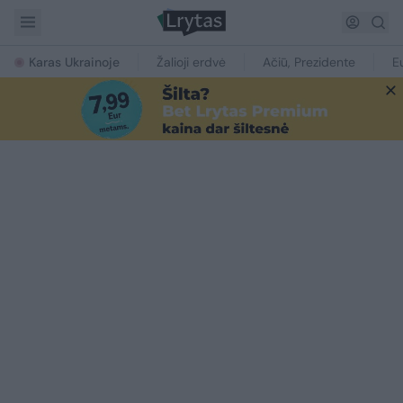
Karas Ukrainoje
Žalioji erdvė
Ačiū, Prezidente
E