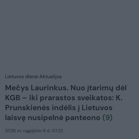
Lietuvos diena
Aktualijos
Mečys Laurinkus. Nuo įtarimų dėl
KGB – iki prarastos sveikatos: K.
Prunskienės indėlis į Lietuvos
laisvę nusipelnė panteono
(9)
2026 m. rugpjūčio 9 d. 07:22