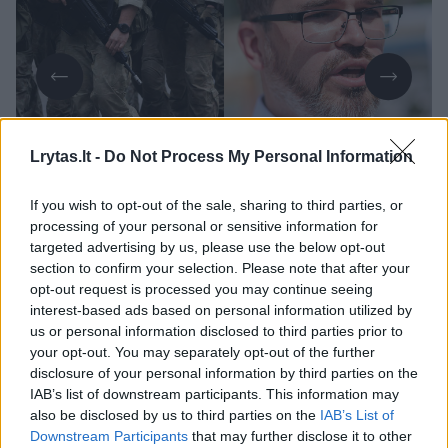
Lrytas.lt -
Do Not Process My Personal Information
Daugiau nuotraukų (1)
If you wish to opt-out of the sale, sharing to third parties, or
processing of your personal or sensitive information for
targeted advertising by us, please use the below opt-out
„Dvi administracinės bylos iš tikrųjų vis dar
section to confirm your selection. Please note that after your
yra nagrinėjimo stadijoje, viena iš turi jau
opt-out request is processed you may continue seeing
interest-based ads based on personal information utilized by
paskirtą teismo datą“, – Eltai teigė A.
us or personal information disclosed to third parties prior to
Beinoras.
your opt-out. You may separately opt-out of the further
disclosure of your personal information by third parties on the
IAB’s list of downstream participants. This information may
ELTA susipažino su jo pateiktais duomenimis
also be disclosed by us to third parties on the
IAB’s List of
Downstream Participants
that may further disclose it to other
dėl vykstančių teisinių procesų ir nustatė,