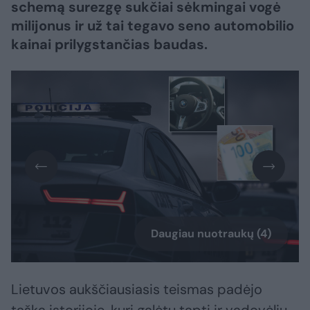
schemą surezgę sukčiai sėkmingai vogė
milijonus ir už tai tegavo seno automobilio
kainai prilygstančias baudas.
Daugiau nuotraukų (4)
Lietuvos aukščiausiasis teismas padėjo