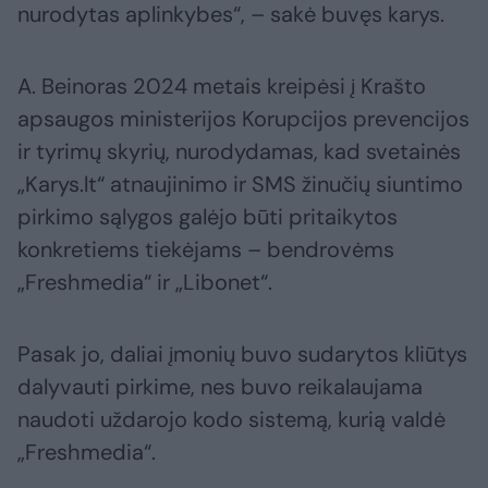
nurodytas aplinkybes“, – sakė buvęs karys.
A. Beinoras 2024 metais kreipėsi į Krašto
apsaugos ministerijos Korupcijos prevencijos
ir tyrimų skyrių, nurodydamas, kad svetainės
„Karys.lt“ atnaujinimo ir SMS žinučių siuntimo
pirkimo sąlygos galėjo būti pritaikytos
konkretiems tiekėjams – bendrovėms
„Freshmedia“ ir „Libonet“.
Pasak jo, daliai įmonių buvo sudarytos kliūtys
dalyvauti pirkime, nes buvo reikalaujama
naudoti uždarojo kodo sistemą, kurią valdė
„Freshmedia“.