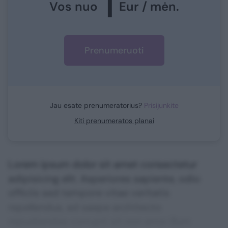
1
Vos nuo
Eur / mėn.
Prenumeruoti
Jau esate prenumeratorius?
Prisijunkite
Kiti prenumeratos planai
Lorem ipsum dolor sit amet consectetur
adipisicing elit. Asperiores sapiente, odio
officiis sed tempore vitae veritatis
repellendus, ad saepe architecto
repudiandae corrupti sit non error illum