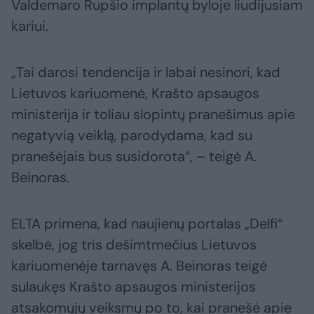
Valdemaro Rupšio implantų byloje liudijusiam
kariui.
„Tai darosi tendencija ir labai nesinori, kad
Lietuvos kariuomenė, Krašto apsaugos
ministerija ir toliau slopintų pranešimus apie
negatyvią veiklą, parodydama, kad su
pranešėjais bus susidorota“, – teigė A.
Beinoras.
ELTA primena, kad naujienų portalas „Delfi“
skelbė, jog tris dešimtmečius Lietuvos
kariuomenėje tarnavęs A. Beinoras teigė
sulaukęs Krašto apsaugos ministerijos
atsakomųjų veiksmų po to, kai pranešė apie