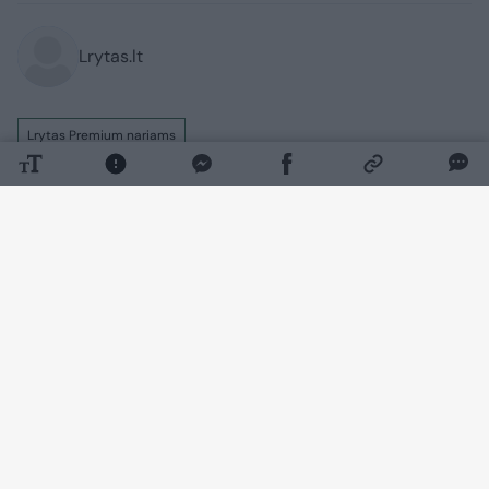
Lrytas.lt
Lrytas Premium nariams
Likus maždaug dviem savaitėms iki 1990
m. kovo 11-osios dalis išrinktų
Aukščiausiosios Tarybos (vėliau
pervadintos į Atkuriamąjį Seimą) deputatų
kartu su kai kuriais Sąjūdžio dalyviais
rinkosi svarstyti, kada reikėtų pakelti
išrinktiesiems rankas už Nepriklausomybę
įtvirtinantį dokumentą.