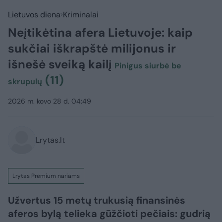
Lietuvos diena
Kriminalai
Neįtikėtina afera Lietuvoje: kaip
sukčiai iškrapštė milijonus ir
išnešė sveiką kailį
Pinigus siurbė be
(11)
skrupulų
2026 m. kovo 28 d. 04:49
Lrytas.lt
Lrytas Premium nariams
Užvertus 15 metų trukusią finansinės
aferos bylą telieka gūžčioti pečiais: gudrią