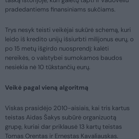
tašką istorijoje, kuri galėtų tapti ir vadovėliu
pradedantiems finansiniams sukčiams.
Trys nesyk teisti veikėjai sukūrė schemą, kuri
leido iš kredito unijų išsiurbti milijonus eurų, o
po 15 metų išgirdo nuosprendį: kalėti
nereikės, o valstybei sumokamos baudos
nesiekia nė 10 tūkstančių eurų.
Veikė pagal vieną algoritmą
Viskas prasidėjo 2010-aisiais, kai tris kartus
teistas Aidas Šakys subūrė organizuotą
grupę, kuriai dar priklausė 13 kartų teistas
Tomas Orentas ir Ernestas Kavaliauskas.