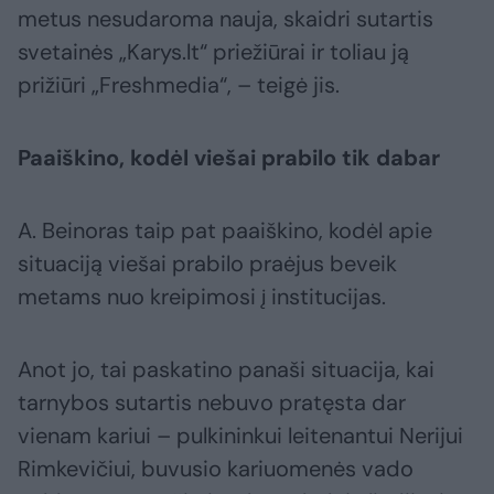
metus nesudaroma nauja, skaidri sutartis
svetainės „Karys.lt“ priežiūrai ir toliau ją
prižiūri „Freshmedia“, – teigė jis.
Paaiškino, kodėl viešai prabilo tik dabar
A. Beinoras taip pat paaiškino, kodėl apie
situaciją viešai prabilo praėjus beveik
metams nuo kreipimosi į institucijas.
Anot jo, tai paskatino panaši situacija, kai
tarnybos sutartis nebuvo pratęsta dar
vienam kariui – pulkininkui leitenantui Nerijui
Rimkevičiui, buvusio kariuomenės vado