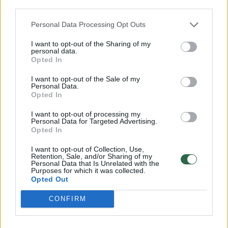
third parties.
kad minimos bylos dar nėra pasibaigusios, o
galutiniai sprendimai jose nėra priimti.
Personal Data Processing Opt Outs
I want to opt-out of the Sharing of my
personal data.
Karys, su kuriuo Krašto apsaugos ministerija
Opted In
nepratęsė tarnybos sutarties, taip pat
I want to opt-out of the Sale of my
Personal Data.
nesutinka su R. Kauno teiginiu, kad jo
Opted In
kreipimaisi į Generalinę prokuratūrą ir kitas
I want to opt-out of processing my
institucijas buvo atmesti.
Personal Data for Targeted Advertising.
Opted In
I want to opt-out of Collection, Use,
Retention, Sale, and/or Sharing of my
Susiję straipsniai
Personal Data that Is Unrelated with the
Purposes for which it was collected.
Opted Out
CONFIRM