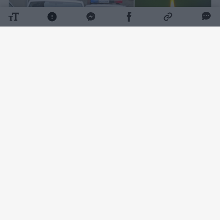
Daugiau nuotraukų (1)
Kaip pranešė Vilniaus apskrities VPK,
rugpjūčio 7 d. apie 9 val. 10 min. Vilniuje,
Sodų g., automobilyje, rastas nenustatytos
tapatybės apie 25 m. amžiaus mirusios
moters kūnas be išorinių smurto požymių.
Lrytas
žiniomis, kūnas rastas