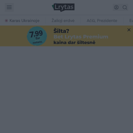
Karas Ukrainoje
Žalioji erdvė
Ačiū, Prezidente
E