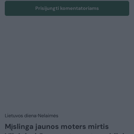
Prisijungti komentatoriams
Lietuvos diena
Nelaimės
Mįslinga jaunos moters mirtis