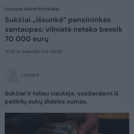
Lietuvos diena
Kriminalai
Sukčiai „išsunkė“ pensininkės
santaupas: vilnietė neteko beveik
70 000 eurų
2026 m. balandžio 11 d. 06:05
Lrytas.lt
Sukčiai ir toliau siautėja, susižerdami iš
patiklių aukų dideles sumas.