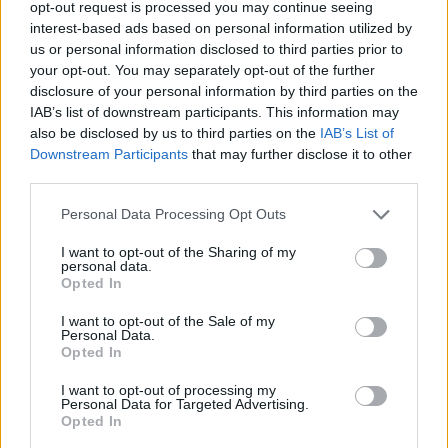
darbuotojais bei policijos pareigūnais,
opt-out request is processed you may continue seeing
interest-based ads based on personal information utilized by
apgaulės būdu išviliojo 60 900 eurų ir banko
us or personal information disclosed to third parties prior to
mokėjimo korteles, iš kurių neteisėtai
your opt-out. You may separately opt-out of the further
disclosure of your personal information by third parties on the
pasisavino dar 7 500 eurų. Bendras nuostolis
IAB’s list of downstream participants. This information may
– 68 400 eurų.
also be disclosed by us to third parties on the
IAB’s List of
Downstream Participants
that may further disclose it to other
third parties.
Taip pat pranešta, jog penktadienį į sostinės
Personal Data Processing Opt Outs
policiją kreipėsi 43 metų sostinės gyventoja
– pask nukentėjusiosios, kovo 27 – balandžio
I want to opt-out of the Sharing of my
personal data.
1 d. Vilniuje jai į namus paskambino
Opted In
nepažįstami asmenys (bendravo rusų kalba),
I want to opt-out of the Sale of my
Personal Data.
kurie, prisistatę policijos pareigūnais,
Opted In
apgaulės būdu išviliojo 22 100 eurų. Pinigus ji
I want to opt-out of processing my
atidavė atvykusiam nepažįstamam asmeniui.
Personal Data for Targeted Advertising.
Opted In