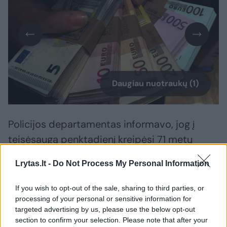
Daugiau nuotraukų (1)
Policijos departamentas informavo, jog į
teisėsaugą penktadienį kreipėsi 71 metų
vilnietė, kuri pareiškė, kad kovo 30 d. –
Lrytas.lt -
Do Not Process My Personal Information
balandžio 7 d. Vilniuje, būnant namuose, jai
paskambino nepažįstami asmenys
If you wish to opt-out of the sale, sharing to third parties, or
(bendravo lietuvių ir rusų kalbomis), kurie,
processing of your personal or sensitive information for
targeted advertising by us, please use the below opt-out
prisistatę telekomunikacijos įmonės ir banko
section to confirm your selection. Please note that after your