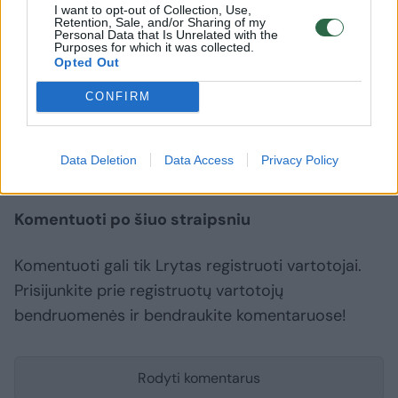
I want to opt-out of Collection, Use,
Dėl šių sukčiavimo atveju iškeltos
Retention, Sale, and/or Sharing of my
Personal Data that Is Unrelated with the
baudžiamosios bylos, vyksta nusikaltėlių
Purposes for which it was collected.
Opted Out
paieška.
CONFIRM
Vilnius
sukčiavimas
pensininkė
Rodyti daugiau žymių
Data Deletion
Data Access
Privacy Policy
Komentuoti po šiuo straipsniu
Komentuoti gali tik Lrytas registruoti vartotojai.
Prisijunkite prie registruotų vartotojų
bendruomenės ir bendraukite komentaruose!
Rodyti komentarus