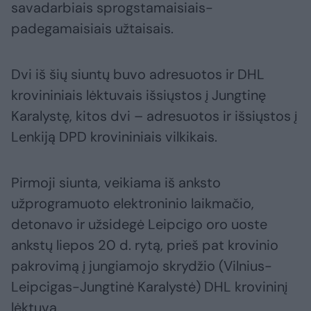
savadarbiais sprogstamaisiais-
padegamaisiais užtaisais.
Dvi iš šių siuntų buvo adresuotos ir DHL
krovininiais lėktuvais išsiųstos į Jungtinę
Karalystę, kitos dvi – adresuotos ir išsiųstos į
Lenkiją DPD krovininiais vilkikais.
Pirmoji siunta, veikiama iš anksto
užprogramuoto elektroninio laikmačio,
detonavo ir užsidegė Leipcigo oro uoste
ankstų liepos 20 d. rytą, prieš pat krovinio
pakrovimą į jungiamojo skrydžio (Vilnius-
Leipcigas-Jungtinė Karalystė) DHL krovininį
lėktuvą.