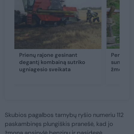
Prienų rajone gesinant
Per spro
degantį kombainą sutriko
suniokot
ugniagesio sveikata
žmogus
Skubios pagalbos tarnybų ryšio numeriu 112
paskambinęs plungiškis pranešė, kad jo
žmona apsipylė benzinu ir pasidegė.