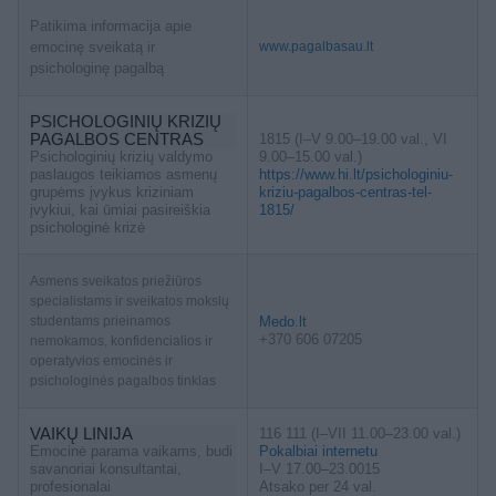
Patikima informacija apie
emocinę sveikatą ir
www.pagalbasau.lt
psichologinę pagalbą
PSICHOLOGINIŲ KRIZIŲ
PAGALBOS CENTRAS
1815 (I–V 9.00–19.00 val., VI
Psichologinių krizių valdymo
9.00–15.00 val.)
paslaugos teikiamos asmenų
https://www.hi.lt/psichologiniu-
grupėms įvykus kriziniam
kriziu-pagalbos-centras-tel-
įvykiui, kai ūmiai pasireiškia
1815/
psichologinė krizė
Asmens sveikatos priežiūros
specialistams ir sveikatos mokslų
studentams prieinamos
Medo.lt
+370 606 07205
nemokamos, konfidencialios ir
operatyvios emocinės ir
psichologinės pagalbos tinklas
VAIKŲ LINIJA
116 111 (I–VII 11.00–23.00 val.)
Emocinė parama vaikams, budi
Pokalbiai internetu
savanoriai konsultantai,
I–V 17.00–23.0015
profesionalai
Atsako per 24 val.