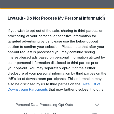
Kaip teisme nurodė prokuroras Š. Astrauskas,
tyrimo metu surinkti duomenys rodo, jog
Lrytas.lt -
Do Not Process My Personal Information
siuntas su sprogstamaisiais užtaisais siuntę
If you wish to opt-out of the sale, sharing to third parties, or
kaltinamieji įvykdė teroro aktą.
processing of your personal or sensitive information for
targeted advertising by us, please use the below opt-out
section to confirm your selection. Please note that after your
„Asmenys sugadino DHL ir DPD didelės
opt-out request is processed you may continue seeing
interest-based ads based on personal information utilized by
vertės turtą, (...) sukėlė pavojų žmogaus
us or personal information disclosed to third parties prior to
gyvybei, sveikatai ir padarė teroristinį aktą“,
your opt-out. You may separately opt-out of the further
– pažymėjo valstybės kaltintojas.
disclosure of your personal information by third parties on the
IAB’s list of downstream participants. This information may
also be disclosed by us to third parties on the
IAB’s List of
Downstream Participants
that may further disclose it to other
Kaltinamajame akte nurodyta, kad
third parties.
kaltinamieji sprogstamuosius užtaisus slėpė
Personal Data Processing Opt Outs
siuntose, kuriose buvo pečių masažuokliai,
kūno priežiūros priemonės.