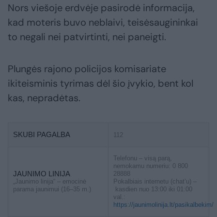
Nors viešoje erdvėje pasirodė informacija,
kad moteris buvo neblaivi, teisėsaugininkai
to negali nei patvirtinti, nei paneigti.
Plungės rajono policijos komisariate
ikiteisminis tyrimas dėl šio įvykio, bent kol
kas, nepradėtas.
SKUBI PAGALBA
112
Telefonu – visą parą,
nemokamu numeriu: 0 800
JAUNIMO LINIJA
28888
„Jaunimo linija“ – emocinė
Pokalbiais internetu (chat’u) –
parama jaunimui (16–35 m.)
kasdien nuo 13:00 iki 01:00
val.:
https://jaunimolinija.lt/pasikalbekim/