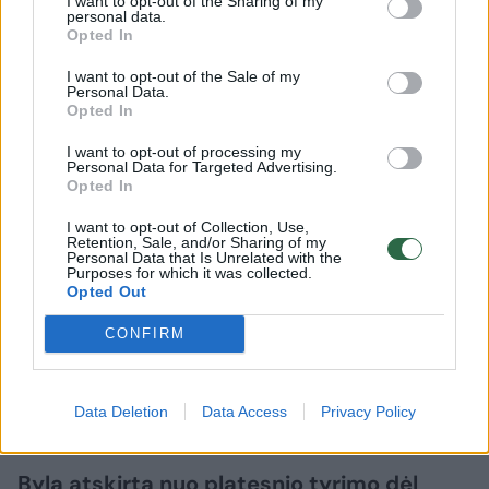
I want to opt-out of the Sharing of my
personal data.
Opted In
Pagarsinus kaltinamąjį aktą, visi kaltinamieji
I want to opt-out of the Sale of my
Personal Data.
byloje pareiškė nepripažįstantys savo kaltės.
Opted In
I want to opt-out of processing my
Personal Data for Targeted Advertising.
Penktadienį į teismą liudyti pakviesta
Opted In
moteris, kuri yra vieno iš kaltinamųjų buvusi
I want to opt-out of Collection, Use,
sutuoktinė, tačiau ši pasinaudojo galimybe
Retention, Sale, and/or Sharing of my
Personal Data that Is Unrelated with the
atsisakyti duoti parodymus.
Purposes for which it was collected.
Opted Out
CONFIRM
Kitas teismo posėdis šioje byloje numatytas
gegužės 6 d. Jame planuojama apklausti
liudytojus.
Data Deletion
Data Access
Privacy Policy
Byla atskirta nuo platesnio tyrimo dėl