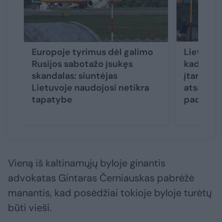
Europoje tyrimus dėl galimo
Lietuvos
Rusijos sabotažo įsukęs
kad pask
skandalas: siuntėjas
įtariamų
Lietuvoje naudojosi netikra
atsaking
tapatybe
padegi
Vieną iš kaltinamųjų byloje ginantis
advokatas Gintaras Černiauskas pabrėžė
manantis, kad posėdžiai tokioje byloje turėtų
būti vieši.