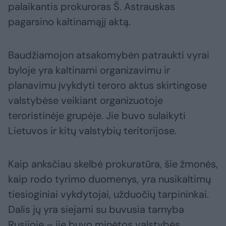
palaikantis prokuroras Š. Astrauskas
pagarsino kaltinamąjį aktą.
Baudžiamojon atsakomybėn patraukti vyrai
byloje yra kaltinami organizavimu ir
planavimu įvykdyti teroro aktus skirtingose
valstybėse veikiant organizuotoje
teroristinėje grupėje. Jie buvo sulaikyti
Lietuvos ir kitų valstybių teritorijose.
Kaip anksčiau skelbė prokuratūra, šie žmonės,
kaip rodo tyrimo duomenys, yra nusikaltimų
tiesioginiai vykdytojai, užduočių tarpininkai.
Dalis jų yra siejami su buvusia tarnyba
Rusijoje – jie buvo minėtos valstybės