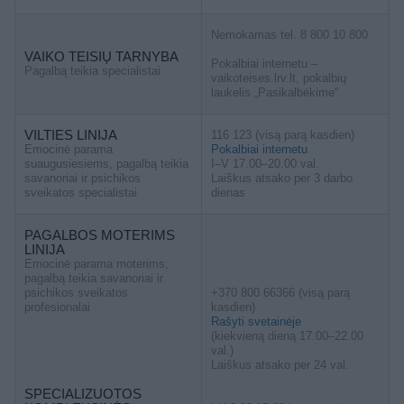
Nemokamas tel. 8 800 10 800
VAIKO TEISIŲ TARNYBA
Pokalbiai internetu –
Pagalbą teikia specialistai
vaikoteises.lrv.lt, pokalbių
laukelis „Pasikalbėkime“
VILTIES LINIJA
116 123 (visą parą kasdien)
Emocinė parama
Pokalbiai internetu
suaugusiesiems, pagalbą teikia
I–V 17.00–20.00 val.
savanoriai ir psichikos
Laiškus atsako per 3 darbo
sveikatos specialistai
dienas
PAGALBOS MOTERIMS
LINIJA
Emocinė parama moterims,
pagalbą teikia savanoriai ir
psichikos sveikatos
+370 800 66366 (visą parą
profesionalai
kasdien)
Rašyti svetainėje
(kiekvieną dieną 17.00–22.00
val.)
Laiškus atsako per 24 val.
SPECIALIZUOTOS