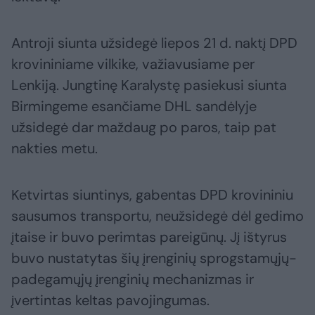
Antroji siunta užsidegė liepos 21 d. naktį DPD
krovininiame vilkike, važiavusiame per
Lenkiją. Jungtinę Karalystę pasiekusi siunta
Birmingeme esančiame DHL sandėlyje
užsidegė dar maždaug po paros, taip pat
nakties metu.
Ketvirtas siuntinys, gabentas DPD krovininiu
sausumos transportu, neužsidegė dėl gedimo
įtaise ir buvo perimtas pareigūnų. Jį ištyrus
buvo nustatytas šių įrenginių sprogstamųjų-
padegamųjų įrenginių mechanizmas ir
įvertintas keltas pavojingumas.