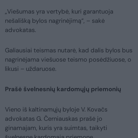
„Viešumas yra vertybė, kuri garantuoja
nešališką bylos nagrinėjimą“, – sakė
advokatas.
Galiausiai teismas nutarė, kad dalis bylos bus
nagrinėjama viešuose teismo posėdžiuose, o
likusi – uždaruose.
Prašė švelnesnių kardomųjų priemonių
Vieno iš kaltinamųjų byloje V. Kovačs
advokatas G. Černiauskas prašė jo
ginamajam, kuris yra suimtas, taikyti
švelnesnę kardomąją priemonę.