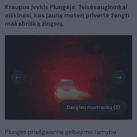
Kraupus įvykis Plungėje. Teisėsaugininkai
aiškinasi, kas jauną moterį privertė žengti
makabrišką žingsnį.
Daugiau nuotraukų (2)
Plungės priešgaisrinė gelbėjimo tarnyba