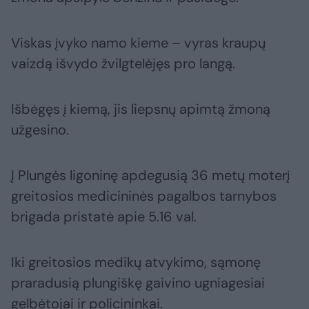
Viskas įvyko namo kieme – vyras kraupų
vaizdą išvydo žvilgtelėjęs pro langą.
Išbėgęs į kiemą, jis liepsnų apimtą žmoną
užgesino.
Į Plungės ligoninę apdegusią 36 metų moterį
greitosios medicininės pagalbos tarnybos
brigada pristatė apie 5.16 val.
Iki greitosios medikų atvykimo, sąmonę
praradusią plungiškę gaivino ugniagesiai
gelbėtojai ir policininkai.