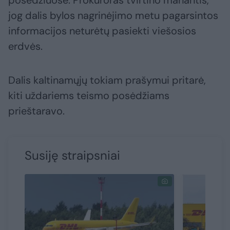
posėdžiuose. Prokuroras tvirtino manantis,
jog dalis bylos nagrinėjimo metu pagarsintos
informacijos neturėtų pasiekti viešosios
erdvės.
Dalis kaltinamųjų tokiam prašymui pritarė,
kiti uždariems teismo posėdžiams
prieštaravo.
Susiję straipsniai