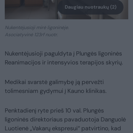
Daugiau nuotraukų (2)
Nukentėjusioji mirė ligoninėje.
Asociatyvinė 123rf nuotr.
Nukentėjusioji paguldyta į Plungės ligoninės
Reanimacijos ir intensyvios terapijos skyrių.
Medikai svarstė galimybę ją pervežti
tolimesniam gydymui į Kauno klinikas.
Penktadienį ryte prieš 10 val. Plungės
ligoninės direktoriaus pavaduotoja Danguolė
Luotienė „Vakarų ekspresui“ patvirtino, kad