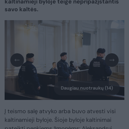
kaltinamieji byloje teigė nepripažįstantis
savo kaltės.
Daugiau nuotraukų (14)
Į teismo salę atvyko arba buvo atvesti visi
kaltinamieji byloje. Šioje byloje kaltinimai
pateikti penkiems žmonėms: Aleksandrui