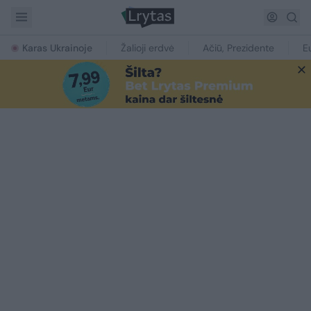
Karas Ukrainoje
Žalioji erdvė
Ačiū, Prezidente
E