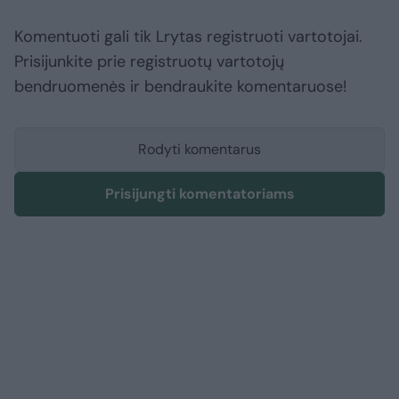
Komentuoti gali tik Lrytas registruoti vartotojai.
Prisijunkite prie registruotų vartotojų
bendruomenės ir bendraukite komentaruose!
Rodyti komentarus
Prisijungti komentatoriams