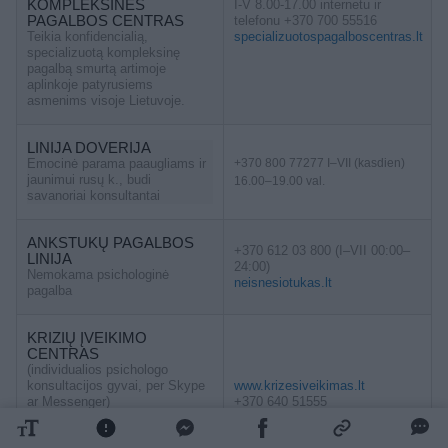
KOMPLEKSINĖS
I-V 8.00-17.00 internetu ir
PAGALBOS CENTRAS
telefonu +370 700 55516
Teikia konfidencialią,
specializuotospagalboscentras.lt
specializuotą kompleksinę
pagalbą smurtą artimoje
aplinkoje patyrusiems
asmenims visoje Lietuvoje.
LINIJA DOVERIJA
Emocinė parama paaugliams ir
+370 800 77277 I–VII (kasdien)
jaunimui rusų k., budi
16.00–19.00 val.
savanoriai konsultantai
ANKSTUKŲ PAGALBOS
+370 612 03 800 (I–VII 00:00–
LINIJA
24:00)
Nemokama psichologinė
neisnesiotukas.lt
pagalba
KRIZIŲ ĮVEIKIMO
CENTRAS
(individualios psichologo
konsultacijos gyvai, per Skype
www.krizesiveikimas.lt
ar Messenger)
+370 640 51555
Mūsų savanoriai psichologai,
Antakalnio g. 97–47, Vilnius (I–
psichoterapeutai šešias dienas
V 16.00– 20.00 val., VI 12.00–