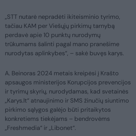
„STT nutarė nepradėti ikiteisminio tyrimo,
tačiau KAM per Viešųjų pirkimų tarnybą
perdavė apie 10 punktų nurodymų
trūkumams šalinti pagal mano pranešime
nurodytas aplinkybes“, – sakė buvęs karys.
A. Beinoras 2024 metais kreipėsi į Krašto
apsaugos ministerijos Korupcijos prevencijos
ir tyrimų skyrių, nurodydamas, kad svetainės
„Karys.lt“ atnaujinimo ir SMS žinučių siuntimo
pirkimo sąlygos galėjo būti pritaikytos
konkretiems tiekėjams – bendrovėms
„Freshmedia“ ir „Libonet“.