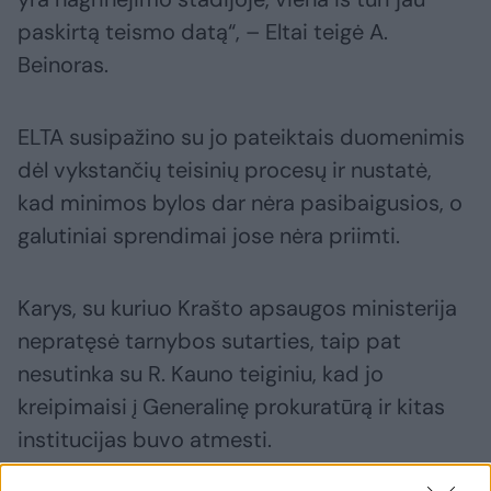
paskirtą teismo datą“, – Eltai teigė A.
Beinoras.
ELTA susipažino su jo pateiktais duomenimis
dėl vykstančių teisinių procesų ir nustatė,
kad minimos bylos dar nėra pasibaigusios, o
galutiniai sprendimai jose nėra priimti.
Karys, su kuriuo Krašto apsaugos ministerija
nepratęsė tarnybos sutarties, taip pat
nesutinka su R. Kauno teiginiu, kad jo
kreipimaisi į Generalinę prokuratūrą ir kitas
institucijas buvo atmesti.