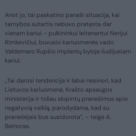
Anot jo, tai paskatino panaši situacija, kai
tarnybos sutartis nebuvo pratęsta dar
vienam kariui – pulkininkui leitenantui Nerijui
Rimkevičiui, buvusio kariuomenės vado
Valdemaro Rupšio implantų byloje liudijusiam
kariui.
„Tai darosi tendencija ir labai nesinori, kad
Lietuvos kariuomenė, Krašto apsaugos
ministerija ir toliau slopintų pranešimus apie
negatyvią veiklą, parodydama, kad su
pranešėjais bus susidorota“, – teigė A.
Beinoras.