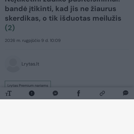
bandė įtikinti, kad jis ne žiaurus
skerdikas, o tik išduotas meilužis
(2)
2026 m. rugpjūčio 9 d. 10:09
Lrytas.lt
Lrytas Premium nariams
Lietuvos apeliaciniame teisme 62 metų
Vigintas Arbačauskas iš paskutiniųjų
stengėsi atsikratyti maniako skerdiko
etiketės, bet teisėjų kolegija nepatikėjo,
kad jis netyčia kirviu dviem moterims