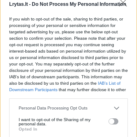
Lrytas.lt -
Do Not Process My Personal Information
Susiję straipsniai
If you wish to opt-out of the sale, sharing to third parties, or
processing of your personal or sensitive information for
targeted advertising by us, please use the below opt-out
section to confirm your selection. Please note that after your
opt-out request is processed you may continue seeing
interest-based ads based on personal information utilized by
us or personal information disclosed to third parties prior to
your opt-out. You may separately opt-out of the further
→
disclosure of your personal information by third parties on the
IAB’s list of downstream participants. This information may
also be disclosed by us to third parties on the
IAB’s List of
Žiniasklaida: Rusija svarsto
Politikai
Downstream Participants
that may further disclose it to other
smūgius Baltijos regione
grėsmę Li
third parties.
Ukrainos gamybos dronais
(4)
hibridinė
Personal Data Processing Opt Outs
dezinfor
I want to opt-out of the Sharing of my
personal data.
Opted In