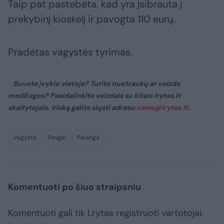
Taip pat pastebėta, kad yra įsibrauta į
prekybinį kioskelį ir pavogta 110 eurų.
Pradėtas vagystės tyrimas.
Buvote įvykio vietoje? Turite nuotraukų ar vaizdo
medžiagos? Pasidalinkite vaizdais su kitais lrytas.lt
skaitytojais. Viską galite siųsti adresu
news@lrytas.lt
.
Vagystė
Pinigai
Palanga
Komentuoti po šiuo straipsniu
Komentuoti gali tik Lrytas registruoti vartotojai.