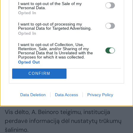
I want to opt-out of the Sale of my
Personal Data.
„Kiek man žinoma, ponas Kaunas teigia, kad
Opted In
Generalinė prokuratūra atmetė mano
I want to opt-out of processing my
Personal Data for Targeted Advertising.
pranešimą kaip nepagrįstą ar panašiai. Tačiau
Opted In
Generalinė prokuratūra man suteikė
I want to opt-out of Collection, Use,
pranešėjo statusą, o pranešimą perdavė
Retention, Sale, and/or Sharing of my
Personal Data that Is Unrelated with the
nagrinėti Specialiųjų tyrimų tarnybai (STT)“, –
Purposes for which it was collected.
Opted Out
nurodė A. Beinoras.
CONFIRM
Pasak jo, STT ikiteisminio tyrimo nepradėjo,
nes galimai padaryta žala nesiekė
Data Deletion
Data Access
Privacy Policy
baudžiamajai atsakomybei taikomos ribos.
Vis dėlto, A. Beinoro teigimu, institucija
perdavė informaciją dėl nustatytų trūkumų
šalinimo.