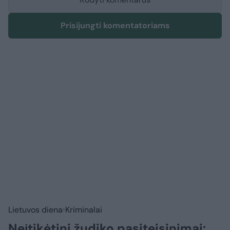
Prisijungti komentatoriams
Lietuvos diena
Kriminalai
Neįtikėtini žudiko pasiteisinimai: