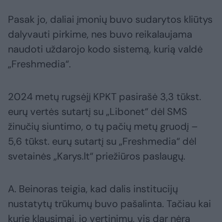
Pasak jo, daliai įmonių buvo sudarytos kliūtys
dalyvauti pirkime, nes buvo reikalaujama
naudoti uždarojo kodo sistemą, kurią valdė
„Freshmedia“.
2024 metų rugsėjį KPKT pasirašė 3,3 tūkst.
eurų vertės sutartį su „Libonet“ dėl SMS
žinučių siuntimo, o tų pačių metų gruodį –
5,6 tūkst. eurų sutartį su „Freshmedia“ dėl
svetainės „Karys.lt“ priežiūros paslaugų.
A. Beinoras teigia, kad dalis institucijų
nustatytų trūkumų buvo pašalinta. Tačiau kai
kurie klausimai, jo vertinimu, vis dar nėra