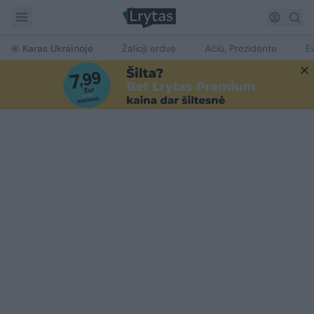
Karas Ukrainoje
Žalioji erdvė
Ačiū, Prezidente
E