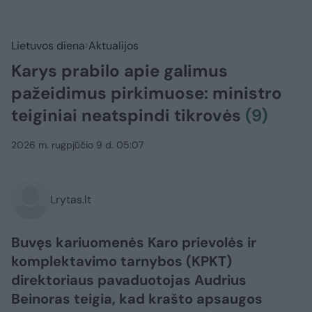
Lietuvos diena
Aktualijos
Karys prabilo apie galimus
pažeidimus pirkimuose: ministro
teiginiai neatspindi tikrovės
(9)
2026 m. rugpjūčio 9 d. 05:07
Lrytas.lt
Buvęs kariuomenės Karo prievolės ir
komplektavimo tarnybos (KPKT)
direktoriaus pavaduotojas Audrius
Beinoras teigia, kad krašto apsaugos