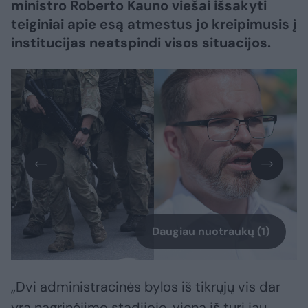
ministro Roberto Kauno viešai išsakyti
teiginiai apie esą atmestus jo kreipimusis į
institucijas neatspindi visos situacijos.
Daugiau nuotraukų (1)
„Dvi administracinės bylos iš tikrųjų vis dar
yra nagrinėjimo stadijoje, viena iš turi jau