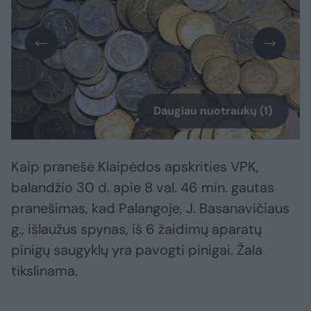
Daugiau nuotraukų (1)
Kaip pranešė Klaipėdos apskrities VPK,
balandžio 30 d. apie 8 val. 46 min. gautas
pranešimas, kad Palangoje, J. Basanavičiaus
g., išlaužus spynas, iš 6 žaidimų aparatų
pinigų saugyklų yra pavogti pinigai. Žala
tikslinama.