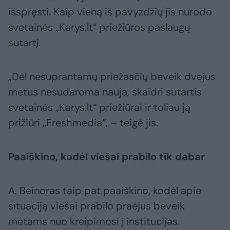
išspręsti. Kaip vieną iš pavyzdžių jis nurodo
svetainės „Karys.lt“ priežiūros paslaugų
sutartį.
„Dėl nesuprantamų priežasčių beveik dvejus
metus nesudaroma nauja, skaidri sutartis
svetainės „Karys.lt“ priežiūrai ir toliau ją
prižiūri „Freshmedia“, – teigė jis.
Paaiškino, kodėl viešai prabilo tik dabar
A. Beinoras taip pat paaiškino, kodėl apie
situaciją viešai prabilo praėjus beveik
metams nuo kreipimosi į institucijas.