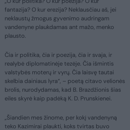
„O kur politika? O kur poezija? O kur
fantazija? O kur erezija? Neklausčiau aš, jei
neklaustų žmogus gyvenimo audringam
vandenyne plaukdamas ant mažo, menko
plausto.
Čia ir politika, čia ir poezija, čia ir svaja, ir
realybė diplomatinėje tezėje. Čia išmintis
valstybės moterų ir vyrų. Čia laisvę tautai
skelbia dainiaus lyra“, – poetą citavo velionės
brolis, nurodydamas, kad B. Brazdžionis šias
eiles skyrė kaip padėką K. D. Prunskienei.
„Šiandien mes žinome, per kokį vandenyną
teko Kazimirai plaukti, koks tvirtas buvo