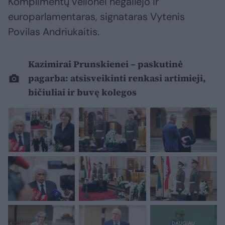
Komplimentų velionei negailėjo ir
europarlamentaras, signataras Vytenis
Povilas Andriukaitis.
Kazimirai Prunskienei – paskutinė
pagarba: atsisveikinti renkasi artimieji,
bičiuliai ir buvę kolegos