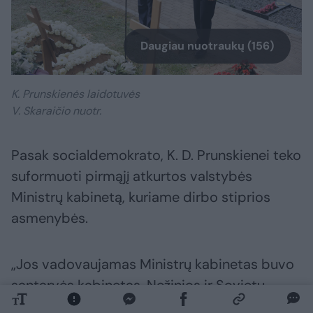
Daugiau nuotraukų (156)
K. Prunskienės laidotuvės
V. Skaraičio nuotr.
Pasak socialdemokrato, K. D. Prunskienei teko
suformuoti pirmąjį atkurtos valstybės
Ministrų kabinetą, kuriame dirbo stiprios
asmenybės.
„Jos vadovaujamas Ministrų kabinetas buvo
santarvės kabinetas. Nežinios ir Sovietų
Sąjungos nuolatinės karinės grėsmės