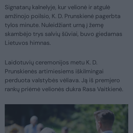
Signatarų kalnelyje, kur velionė ir atgulė
amžinojo poilsio, K. D. Prunskienė pagerbta
tylos minute. Nuleidžiant urną į žemę
skambėjo trys salvių šūviai, buvo giedamas
Lietuvos himnas.
Laidotuvių ceremonijos metu K. D.
Prunskienės artimiesiems iškilmingai
perduota valstybės vėliava. Ją iš premjero
rankų priėmė velionės dukra Rasa Vaitkienė.