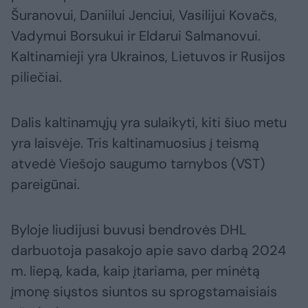
Šuranovui, Daniilui Jenciui, Vasilijui Kovačs,
Vadymui Borsukui ir Eldarui Salmanovui.
Kaltinamieji yra Ukrainos, Lietuvos ir Rusijos
piliečiai.
Dalis kaltinamųjų yra sulaikyti, kiti šiuo metu
yra laisvėje. Tris kaltinamuosius į teismą
atvedė Viešojo saugumo tarnybos (VST)
pareigūnai.
Byloje liudijusi buvusi bendrovės DHL
darbuotoja pasakojo apie savo darbą 2024
m. liepą, kada, kaip įtariama, per minėtą
įmonę siųstos siuntos su sprogstamaisiais