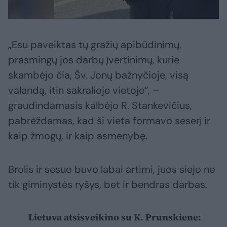
„Esu paveiktas tų gražių apibūdinimų,
prasmingų jos darbų įvertinimų, kurie
skambėjo čia, Šv. Jonų bažnyčioje, visą
valandą, itin sakralioje vietoje“, –
graudindamasis kalbėjo R. Stankevičius,
pabrėždamas, kad ši vieta formavo seserį ir
kaip žmogų, ir kaip asmenybę.
Brolis ir sesuo buvo labai artimi, juos siejo ne
tik giminystės ryšys, bet ir bendras darbas.
Lietuva atsisveikino su K. Prunskiene: