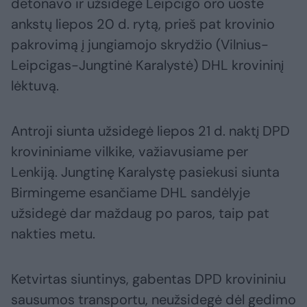
detonavo ir užsidegė Leipcigo oro uoste
ankstų liepos 20 d. rytą, prieš pat krovinio
pakrovimą į jungiamojo skrydžio (Vilnius-
Leipcigas-Jungtinė Karalystė) DHL krovininį
lėktuvą.
Antroji siunta užsidegė liepos 21 d. naktį DPD
krovininiame vilkike, važiavusiame per
Lenkiją. Jungtinę Karalystę pasiekusi siunta
Birmingeme esančiame DHL sandėlyje
užsidegė dar maždaug po paros, taip pat
nakties metu.
Ketvirtas siuntinys, gabentas DPD krovininiu
sausumos transportu, neužsidegė dėl gedimo