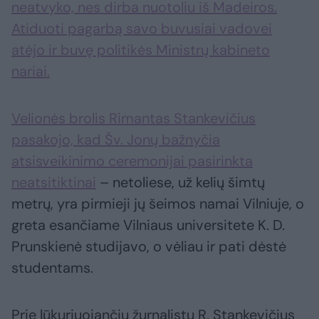
neatvyko, nes dirba nuotoliu iš Madeiros.
Atiduoti pagarbą savo buvusiai vadovei
atėjo ir buvę politikės Ministrų kabineto
nariai.
Velionės brolis Rimantas Stankevičius
pasakojo, kad Šv. Jonų bažnyčia
atsisveikinimo ceremonijai pasirinkta
neatsitiktinai
– netoliese, už kelių šimtų
metrų, yra pirmieji jų šeimos namai Vilniuje, o
greta esančiame Vilniaus universitete K. D.
Prunskienė studijavo, o vėliau ir pati dėstė
studentams.
Prie lūkuriuojančių žurnalistų R. Stankevičius