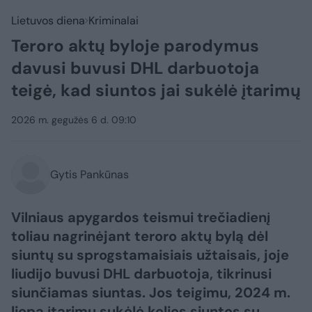
Lietuvos diena
Kriminalai
Teroro aktų byloje parodymus
davusi buvusi DHL darbuotoja
teigė, kad siuntos jai sukėlė įtarimų
2026 m. gegužės 6 d. 09:10
Gytis Pankūnas
Vilniaus apygardos teismui trečiadienį
toliau nagrinėjant teroro aktų bylą dėl
siuntų su sprogstamaisiais užtaisais, joje
liudijo buvusi DHL darbuotoja, tikrinusi
siunčiamas siuntas. Jos teigimu, 2024 m.
liepą įtarimų sukėlė kelios siuntos su