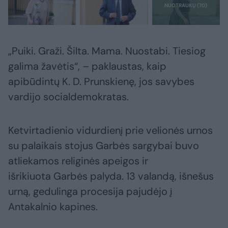
„Puiki. Graži. Šilta. Mama. Nuostabi. Tiesiog
galima žavėtis“, – paklaustas, kaip
apibūdintų K. D. Prunskienę, jos savybes
vardijo socialdemokratas.
Ketvirtadienio vidurdienį prie velionės urnos
su palaikais stojus Garbės sargybai buvo
atliekamos religinės apeigos ir
išrikiuota Garbės palyda. 13 valandą, išnešus
urną, gedulinga procesija pajudėjo į
Antakalnio kapines.