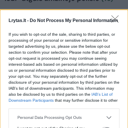
2026 m. rugpjūčio 6 d. 05:52
Lrytas.lt -
Do Not Process My Personal Information
Lrytas.lt
If you wish to opt-out of the sale, sharing to third parties, or
processing of your personal or sensitive information for
targeted advertising by us, please use the below opt-out
section to confirm your selection. Please note that after your
Atnaujinta
opt-out request is processed you may continue seeing
interest-based ads based on personal information utilized by
Ketvirtadienio popietę Vilniaus Antakalnio
us or personal information disclosed to third parties prior to
kapinėse, Signatarų kalnelyje, amžinojo
your opt-out. You may separately opt-out of the further
poilsio atgulė pirmosios nepriklausomos
disclosure of your personal information by third parties on the
IAB’s list of downstream participants. This information may
Lietuvos Vyriausybės premjerė,
also be disclosed by us to third parties on the
IAB’s List of
Nepriklausomybės Akto signatarė
Downstream Participants
that may further disclose it to other
Kazimira Danutė Prunskienė.
third parties.
Personal Data Processing Opt Outs