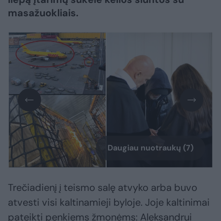
masažuokliais.
Daugiau nuotraukų (7)
Trečiadienį į teismo salę atvyko arba buvo
atvesti visi kaltinamieji byloje. Joje kaltinimai
pateikti penkiems žmonėms: Aleksandrui