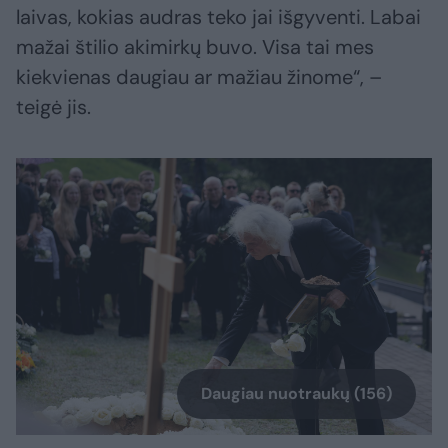
laivas, kokias audras teko jai išgyventi. Labai
mažai štilio akimirkų buvo. Visa tai mes
kiekvienas daugiau ar mažiau žinome“, –
teigė jis.
Daugiau nuotraukų (156)