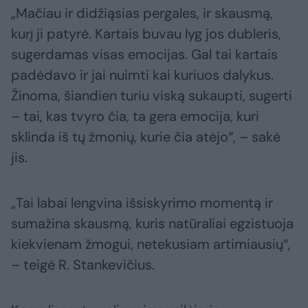
„Mačiau ir didžiąsias pergales, ir skausmą,
kurį ji patyrė. Kartais buvau lyg jos dubleris,
sugerdamas visas emocijas. Gal tai kartais
padėdavo ir jai nuimti kai kuriuos dalykus.
Žinoma, šiandien turiu viską sukaupti, sugerti
– tai, kas tvyro čia, ta gera emocija, kuri
sklinda iš tų žmonių, kurie čia atėjo“, – sakė
jis.
„Tai labai lengvina išsiskyrimo momentą ir
sumažina skausmą, kuris natūraliai egzistuoja
kiekvienam žmogui, netekusiam artimiausių“,
– teigė R. Stankevičius.