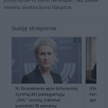
įrodymų dėl to tikino neturėjusi. Tad, pasak
moters, siuntos buvo išsiųstos.
Susiję straipsniai
N. Grunskienė apie ikiteisminį
Vilniaus
tyrimą dėl padegamųjų
teroro ak
„DHL“ siuntų: įtarimai
sprogsta
pareikšti 16 asmenų