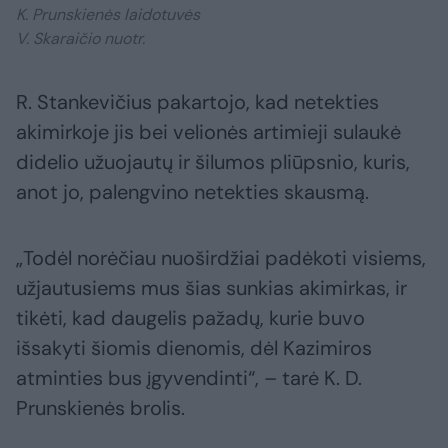
K. Prunskienės laidotuvės
V. Skaraičio nuotr.
R. Stankevičius pakartojo, kad netekties
akimirkoje jis bei velionės artimieji sulaukė
didelio užuojautų ir šilumos pliūpsnio, kuris,
anot jo, palengvino netekties skausmą.
„Todėl norėčiau nuoširdžiai padėkoti visiems,
užjautusiems mus šias sunkias akimirkas, ir
tikėti, kad daugelis pažadų, kurie buvo
išsakyti šiomis dienomis, dėl Kazimiros
atminties bus įgyvendinti“, – tarė K. D.
Prunskienės brolis.