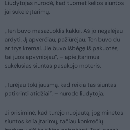
Liudytojas nurodė, kad tuomet kelios siuntos
jai sukėlė įtarimų.
„Ten buvo masažuoklis kaklui. Aš jo negalėjau
ardyti. Jį apverčiau, pažiūrėjau. Ten buvo du
ar trys kremai. Jie buvo išbėgę iš pakuotės,
tai juos apvyniojau“, – apie įtarimus
sukėlusias siuntas pasakojo moteris.
„Turėjau tokį jausmą, kad reikia tas siuntas
patikrinti atidžiai“, – nurodė liudytoja.
Ji prisiminė, kad turėjo nuojautą, jog minėtos
siuntos kelia įtarimų, tačiau konkrečių