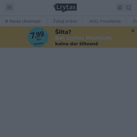
Karas Ukrainoje
Žalioji erdvė
Ačiū, Prezidente
E