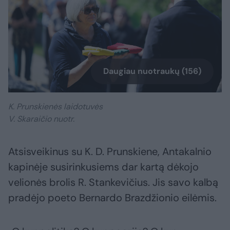
Daugiau nuotraukų (156)
K. Prunskienės laidotuvės
V. Skaraičio nuotr.
Atsisveikinus su K. D. Prunskiene, Antakalnio
kapinėje susirinkusiems dar kartą dėkojo
velionės brolis R. Stankevičius. Jis savo kalbą
pradėjo poeto Bernardo Brazdžionio eilėmis.