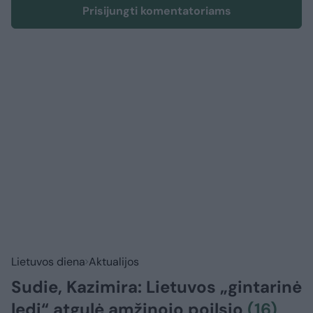
Prisijungti komentatoriams
Lietuvos diena
Aktualijos
Sudie, Kazimira: Lietuvos „gintarinė
ledi“ atgulė amžinojo poilsio
(16)