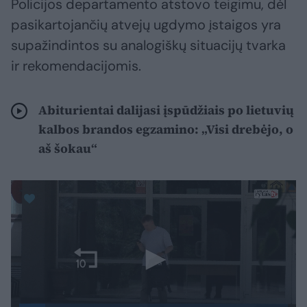
Policijos departamento atstovo teigimu, dėl
pasikartojančių atvejų ugdymo įstaigos yra
supažindintos su analogiškų situacijų tvarka
ir rekomendacijomis.
Abiturientai dalijasi įspūdžiais po lietuvių
kalbos brandos egzamino: „Visi drebėjo, o
aš šokau“