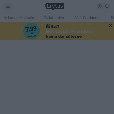
Karas Ukrainoje
Žalioji erdvė
Ačiū, Prezidente
E