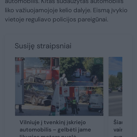
automobilis. Kitas sudaužytas automobilis
liko važiuojamojoje kelio dalyje. Eismą įvykio
vietoje reguliavo policijos pareigūnai.
Susiję straipsniai
Vilniuje į tvenkinį įskriejo
Šiauliuo
automobilis – gelbėti jame
vairuoja