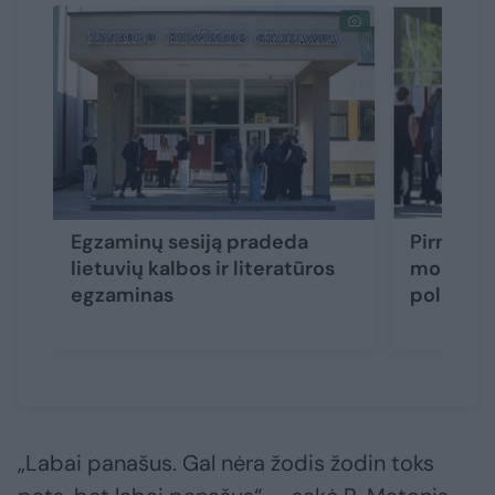
Egzaminų sesiją pradeda
Pirmadie
lietuvių kalbos ir literatūros
mokyklas
egzaminas
policija 
„Labai panašus. Gal nėra žodis žodin toks