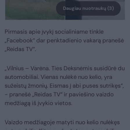
Daugiau nuotraukų (3)
Pirmasis apie įvykį socialiniame tinkle
„Facebook“ dar penktadienio vakarą pranešė
„Reidas TV“.
„Vilnius – Varėna. Ties Deksnėmis susidūrė du
automobiliai. Vienas nulėkė nuo kelio, yra
sužeistų žmonių. Eismas į abi puses sutrikęs“,
- pranešė „Reidas TV“ ir paviešino vaizdo
medžiagą iš įvykio vietos.
Vaizdo medžiagoje matyti nuo kelio nulėkęs