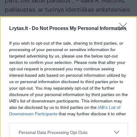
pats, bet labai panašus“, – sakė R. Matonis,
paklaustas, ar turinys identiškas ankstesniais
metais platintų pranešimų turiniui.
Lrytas.lt -
Do Not Process My Personal Information
Nacionalinė švietimo agentūra (NŠA) skelbė,
If you wish to opt-out of the sale, sharing to third parties, or
jog pirmadienį prasidėjus brandos egzaminų
processing of your personal or sensitive information for
sesijai, yra pasiruošta įvairioms situacijoms.
targeted advertising by us, please use the below opt-out
section to confirm your selection. Please note that after your
opt-out request is processed you may continue seeing
interest-based ads based on personal information utilized by
Pagrindinė brandos egzaminų sesija vyksta
us or personal information disclosed to third parties prior to
birželio 1–19 dienomis, jos metu vienuoliktos
your opt-out. You may separately opt-out of the further
(III gimnazijos) klasės mokiniai laikys
disclosure of your personal information by third parties on the
IAB’s list of downstream participants. This information may
pirmąsias egzaminų dalis, o dvyliktos (IV
also be disclosed by us to third parties on the
IAB’s List of
gimnazijos) klasės mokiniai – antrąsias
Downstream Participants
that may further disclose it to other
third parties.
egzaminų dalis.
Personal Data Processing Opt Outs