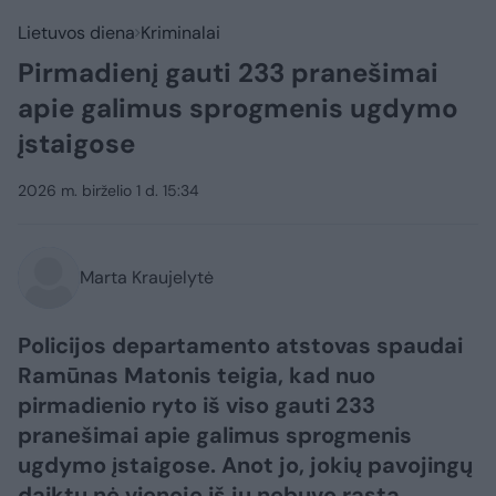
Lietuvos diena
Kriminalai
Pirmadienį gauti 233 pranešimai
apie galimus sprogmenis ugdymo
įstaigose
2026 m. birželio 1 d. 15:34
Marta Kraujelytė
Policijos departamento atstovas spaudai
Ramūnas Matonis teigia, kad nuo
pirmadienio ryto iš viso gauti 233
pranešimai apie galimus sprogmenis
ugdymo įstaigose. Anot jo, jokių pavojingų
daiktų nė vienoje iš jų nebuvo rasta,