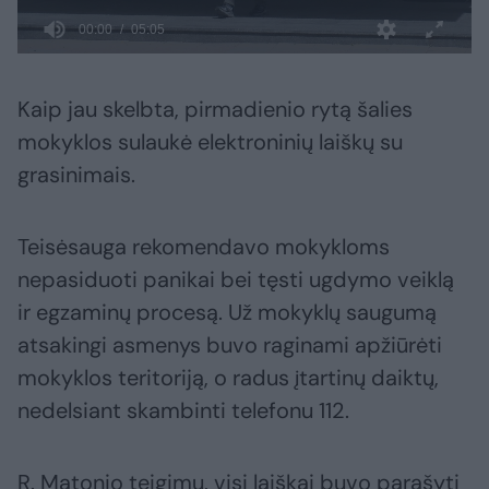
Kaip jau skelbta, pirmadienio rytą šalies
mokyklos sulaukė elektroninių laiškų su
grasinimais.
Teisėsauga rekomendavo mokykloms
nepasiduoti panikai bei tęsti ugdymo veiklą
ir egzaminų procesą. Už mokyklų saugumą
atsakingi asmenys buvo raginami apžiūrėti
mokyklos teritoriją, o radus įtartinų daiktų,
nedelsiant skambinti telefonu 112.
R. Matonio teigimu, visi laiškai buvo parašyti