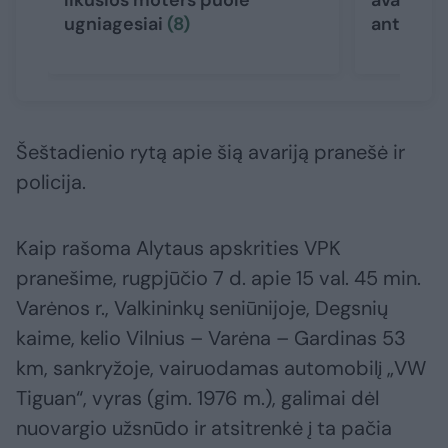
likusios moters puolė
avariją –
ugniagesiai
(8)
ant stog
Šeštadienio rytą apie šią avariją pranešė ir
policija.
Kaip rašoma Alytaus apskrities VPK
pranešime, rugpjūčio 7 d. apie 15 val. 45 min.
Varėnos r., Valkininkų seniūnijoje, Degsnių
kaime, kelio Vilnius – Varėna – Gardinas 53
km, sankryžoje, vairuodamas automobilį „VW
Tiguan“, vyras (gim. 1976 m.), galimai dėl
nuovargio užsnūdo ir atsitrenkė į ta pačia