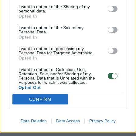
I want to opt-out of the Sharing of my
grasinimai
Sprogmenys
švietimas
Rodyti daugiau žymių
personal data.
Opted In
I want to opt-out of the Sale of my
Personal Data.
Komentuoti po šiuo straipsniu
Opted In
I want to opt-out of processing my
Komentuoti gali tik Lrytas registruoti vartotojai.
Personal Data for Targeted Advertising.
Opted In
Prisijunkite prie registruotų vartotojų
bendruomenės ir bendraukite komentaruose!
I want to opt-out of Collection, Use,
Retention, Sale, and/or Sharing of my
Personal Data that Is Unrelated with the
Purposes for which it was collected.
Opted Out
Rodyti komentarus
CONFIRM
Prisijungti komentatoriams
Data Deletion
Data Access
Privacy Policy