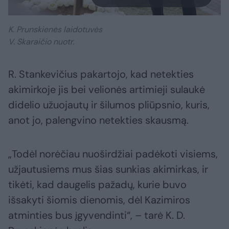
K. Prunskienės laidotuvės
V. Skaraičio nuotr.
R. Stankevičius pakartojo, kad netekties
akimirkoje jis bei velionės artimieji sulaukė
didelio užuojautų ir šilumos pliūpsnio, kuris,
anot jo, palengvino netekties skausmą.
„Todėl norėčiau nuoširdžiai padėkoti visiems,
užjautusiems mus šias sunkias akimirkas, ir
tikėti, kad daugelis pažadų, kurie buvo
išsakyti šiomis dienomis, dėl Kazimiros
atminties bus įgyvendinti“, – tarė K. D.