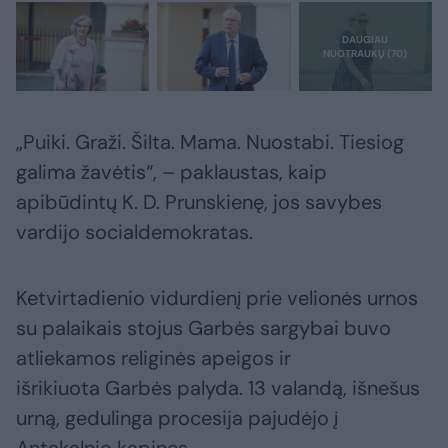
„Puiki. Graži. Šilta. Mama. Nuostabi. Tiesiog
galima žavėtis“, – paklaustas, kaip
apibūdintų K. D. Prunskienę, jos savybes
vardijo socialdemokratas.
Ketvirtadienio vidurdienį prie velionės urnos
su palaikais stojus Garbės sargybai buvo
atliekamos religinės apeigos ir
išrikiuota Garbės palyda. 13 valandą, išnešus
urną, gedulinga procesija pajudėjo į