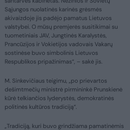
santarvės kabinetas. Nežinios ir Sovietų
Sąjungos nuolatinės karinės grėsmės
akivaizdoje jis padėjo pamatus Lietuvos
valstybei. O mūsų premjerės susitikimai su
tuometiniais JAV, Jungtinės Karalystės,
Prancūzijos ir Vokietijos vadovais Vakarų
sostinėse buvo simbolinis Lietuvos
Respublikos pripažinimas“, – sakė jis.
M. Sinkevičiaus teigimu, „po prievartos
dešimtmečių ministrė pirmininkė Prunskienė
kūrė telkiančios lyderystės, demokratinės
politinės kultūros tradiciją“.
„Tradiciją, kuri buvo grindžiama pamatinėmis