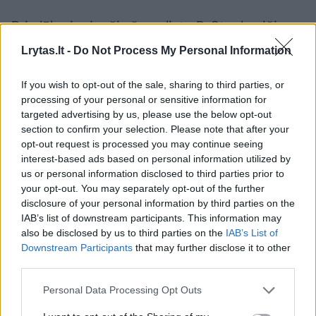
Prie lūkuriuojančių žurnalistų R. Stankevičius
trumpai sutiko stabtelti ir ketvirtadienį. Jis
Lrytas.lt -
Do Not Process My Personal Information
dėkojo visiems, gražiu žodžiu minintiems jo
If you wish to opt-out of the sale, sharing to third parties, or
velionę seserį.
processing of your personal or sensitive information for
targeted advertising by us, please use the below opt-out
section to confirm your selection. Please note that after your
Pamatykite atsisveikinimo su K.
opt-out request is processed you may continue seeing
Prunskiene akimirkas: amžinojo poilsio ji
interest-based ads based on personal information utilized by
atguls Antakalnio kapinėse
us or personal information disclosed to third parties prior to
your opt-out. You may separately opt-out of the further
disclosure of your personal information by third parties on the
IAB’s list of downstream participants. This information may
also be disclosed by us to third parties on the
IAB’s List of
Downstream Participants
that may further disclose it to other
third parties.
Personal Data Processing Opt Outs