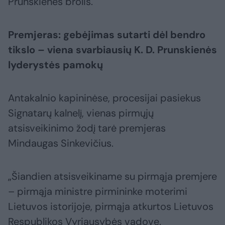
Prunskienės brolis.
Premjeras: gebėjimas sutarti dėl bendro
tikslo – viena svarbiausių K. D. Prunskienės
lyderystės pamokų
Antakalnio kapininėse, procesijai pasiekus
Signatarų kalnelį, vienas pirmųjų
atsisveikinimo žodį tarė premjeras
Mindaugas Sinkevičius.
„Šiandien atsisveikiname su pirmąja premjere
– pirmąja ministre pirmininke moterimi
Lietuvos istorijoje, pirmąja atkurtos Lietuvos
Respublikos Vyriausybės vadove.