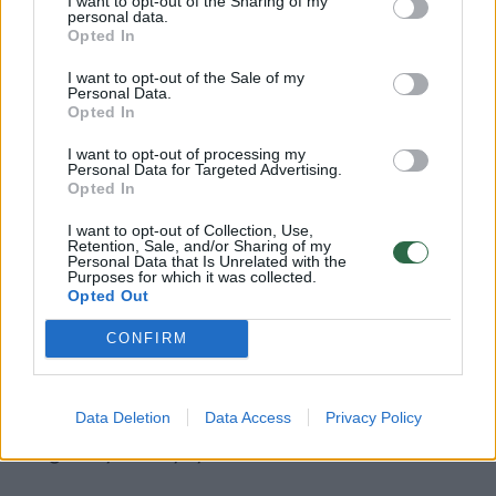
I want to opt-out of the Sharing of my
personal data.
Opted In
I want to opt-out of the Sale of my
Personal Data.
Opted In
„Esu paveiktas tų gražių apibūdinimų,
I want to opt-out of processing my
Personal Data for Targeted Advertising.
prasmingų jos darbų įvertinimų, kurie
Opted In
skambėjo čia, Šv. Jonų bažnyčioje, visą
I want to opt-out of Collection, Use,
valandą, itin sakralioje vietoje“, –
Retention, Sale, and/or Sharing of my
Personal Data that Is Unrelated with the
graudindamasis kalbėjo R. Stankevičius,
Purposes for which it was collected.
Opted Out
pabrėždamas, kad ši vieta formavo seserį ir
kaip žmogų, ir kaip asmenybę.
CONFIRM
Brolis ir sesuo buvo labai artimi, juos siejo ne
Data Deletion
Data Access
Privacy Policy
tik giminystės ryšys, bet ir bendras darbas.