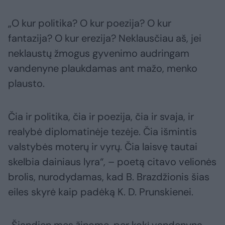
„O kur politika? O kur poezija? O kur
fantazija? O kur erezija? Neklausčiau aš, jei
neklaustų žmogus gyvenimo audringam
vandenyne plaukdamas ant mažo, menko
plausto.
Čia ir politika, čia ir poezija, čia ir svaja, ir
realybė diplomatinėje tezėje. Čia išmintis
valstybės moterų ir vyrų. Čia laisvę tautai
skelbia dainiaus lyra“, – poetą citavo velionės
brolis, nurodydamas, kad B. Brazdžionis šias
eiles skyrė kaip padėką K. D. Prunskienei.
„Šiandien mes žinome, per kokį vandenyną