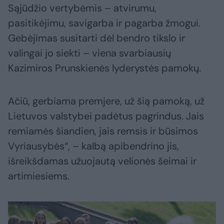
Sąjūdžio vertybėmis – atvirumu,
pasitikėjimu, savigarba ir pagarba žmogui.
Gebėjimas susitarti dėl bendro tikslo ir
valingai jo siekti – viena svarbiausių
Kazimiros Prunskienės lyderystės pamokų.
Ačiū, gerbiama premjere, už šią pamoką, už
Lietuvos valstybei padėtus pagrindus. Jais
remiamės šiandien, jais remsis ir būsimos
Vyriausybės“, – kalbą apibendrino jis,
išreikšdamas užuojautą velionės šeimai ir
artimiesiems.