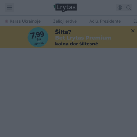
Karas Ukrainoje
Žalioji erdvė
Ačiū, Prezidente
E