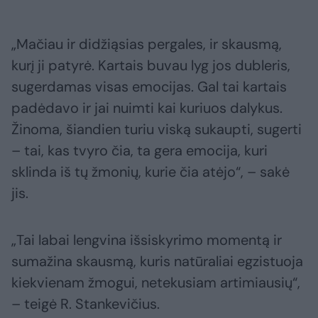
„Mačiau ir didžiąsias pergales, ir skausmą,
kurį ji patyrė. Kartais buvau lyg jos dubleris,
sugerdamas visas emocijas. Gal tai kartais
padėdavo ir jai nuimti kai kuriuos dalykus.
Žinoma, šiandien turiu viską sukaupti, sugerti
– tai, kas tvyro čia, ta gera emocija, kuri
sklinda iš tų žmonių, kurie čia atėjo“, – sakė
jis.
„Tai labai lengvina išsiskyrimo momentą ir
sumažina skausmą, kuris natūraliai egzistuoja
kiekvienam žmogui, netekusiam artimiausių“,
– teigė R. Stankevičius.