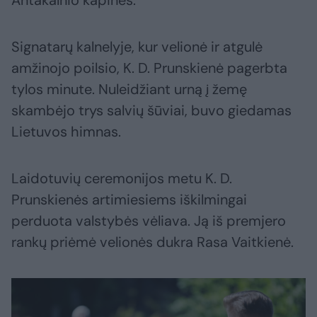
Antakalnio kapines.
Signatarų kalnelyje, kur velionė ir atgulė
amžinojo poilsio, K. D. Prunskienė pagerbta
tylos minute. Nuleidžiant urną į žemę
skambėjo trys salvių šūviai, buvo giedamas
Lietuvos himnas.
Laidotuvių ceremonijos metu K. D.
Prunskienės artimiesiems iškilmingai
perduota valstybės vėliava. Ją iš premjero
rankų priėmė velionės dukra Rasa Vaitkienė.