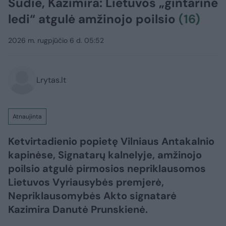
Sudie, Kazimira: Lietuvos „gintarinė
ledi“ atgulė amžinojo poilsio
(16)
2026 m. rugpjūčio 6 d. 05:52
Lrytas.lt
Atnaujinta
Ketvirtadienio popietę Vilniaus Antakalnio
kapinėse, Signatarų kalnelyje, amžinojo
poilsio atgulė pirmosios nepriklausomos
Lietuvos Vyriausybės premjerė,
Nepriklausomybės Akto signatarė
Kazimira Danutė Prunskienė.