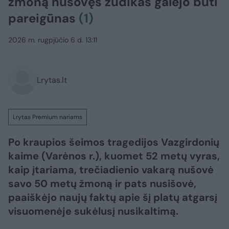
žmoną nušovęs žudikas galėjo būti
pareigūnas
(1)
2026 m. rugpjūčio 6 d. 13:11
Lrytas.lt
Lrytas Premium nariams
Po kraupios šeimos tragedijos Vazgirdonių
kaime (Varėnos r.), kuomet 52 metų vyras,
kaip įtariama, trečiadienio vakarą nušovė
savo 50 metų žmoną ir pats nusišovė,
paaiškėjo naujų faktų apie šį platų atgarsį
visuomenėje sukėlusį nusikaltimą.