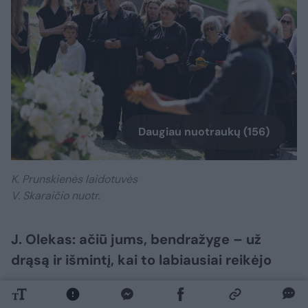
Daugiau nuotraukų (156)
K. Prunskienės laidotuvės
V. Skaraičio nuotr.
J. Olekas: ačiū jums, bendražyge – už
drąsą ir išmintį, kai to labiausiai reikėjo
Paskutinį sudie tarė ir Seimo pirmininkas