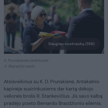
Daugiau nuotraukų (156)
K. Prunskienės laidotuvės
V. Skaraičio nuotr.
Atsisveikinus su K. D. Prunskiene, Antakalnio
kapinėje susirinkusiems dar kartą dėkojo
velionės brolis R. Stankevičius. Jis savo kalbą
pradėjo poeto Bernardo Brazdžionio eilėmis.