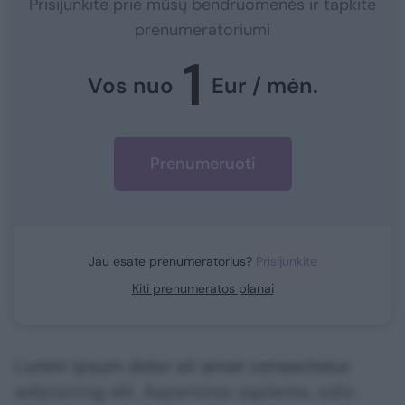
Prisijunkite prie mūsų bendruomenės ir tapkite
prenumeratoriumi
1
Vos nuo
Eur / mėn.
Prenumeruoti
Jau esate prenumeratorius?
Prisijunkite
Kiti prenumeratos planai
Lorem ipsum dolor sit amet consectetur
adipisicing elit. Asperiores sapiente, odio