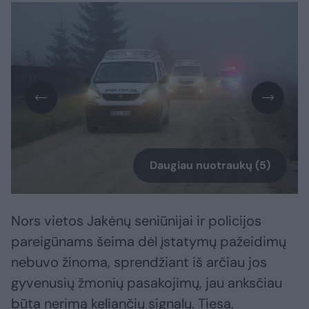
Daugiau nuotraukų (5)
Nors vietos Jakėnų seniūnijai ir policijos
pareigūnams šeima dėl įstatymų pažeidimų
nebuvo žinoma, sprendžiant iš arčiau jos
gyvenusių žmonių pasakojimų, jau anksčiau
būta nerimą keliančių signalų. Tiesa,