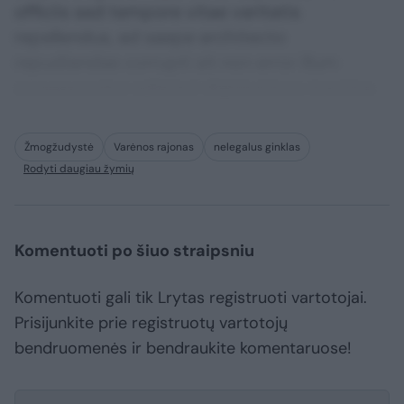
officiis sed tempore vitae veritatis
repellendus, ad saepe architecto
repudiandae corrupti sit non error illum
consequuntur adipisci dignissimos maxime.
Žmogžudystė
Varėnos rajonas
nelegalus ginklas
Rodyti daugiau žymių
Komentuoti po šiuo straipsniu
Komentuoti gali tik Lrytas registruoti vartotojai.
Prisijunkite prie registruotų vartotojų
bendruomenės ir bendraukite komentaruose!