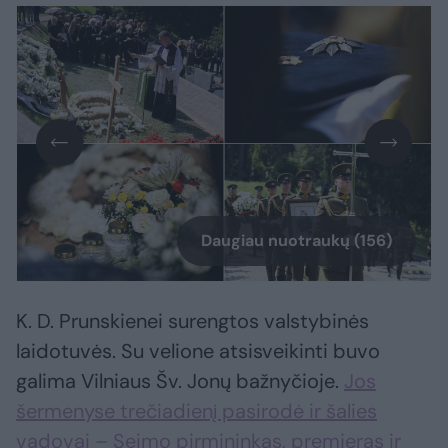
Daugiau nuotraukų (156)
K. D. Prunskienei surengtos valstybinės
laidotuvės. Su velione atsisveikinti buvo
galima Vilniaus Šv. Jonų bažnyčioje.
Jos
šermenyse trečiadienį pasirodė ir šalies
vadovai – Seimo pirmininkas, premjeras ir