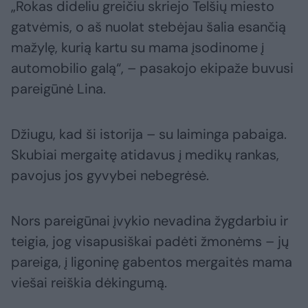
„Rokas dideliu greičiu skriejo Telšių miesto
gatvėmis, o aš nuolat stebėjau šalia esančią
mažylę, kurią kartu su mama įsodinome į
automobilio galą“, – pasakojo ekipaže buvusi
pareigūnė Lina.
Džiugu, kad ši istorija – su laiminga pabaiga.
Skubiai mergaitę atidavus į medikų rankas,
pavojus jos gyvybei nebegrėsė.
Nors pareigūnai įvykio nevadina žygdarbiu ir
teigia, jog visapusiškai padėti žmonėms – jų
pareiga, į ligoninę gabentos mergaitės mama
viešai reiškia dėkingumą.