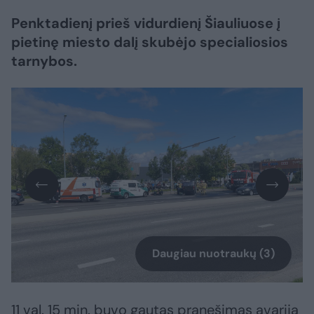
Penktadienį prieš vidurdienį Šiauliuose į
pietinę miesto dalį skubėjo specialiosios
tarnybos.
Daugiau nuotraukų (3)
11 val. 15 min. buvo gautas pranešimas avariją