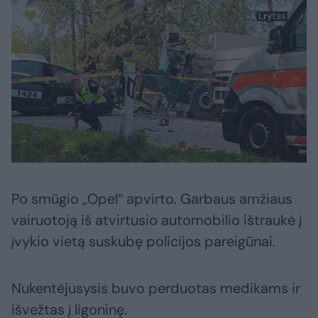
Po smūgio „Opel“ apvirto. Garbaus amžiaus
vairuotoją iš atvirtusio automobilio ištraukė į
įvykio vietą suskubę policijos pareigūnai.
Nukentėjusysis buvo perduotas medikams ir
išvežtas į ligoninę.