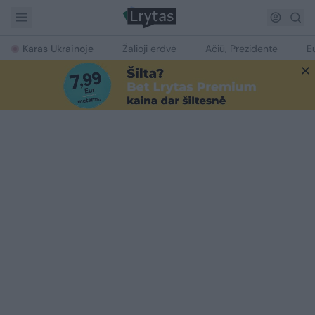
Karas Ukrainoje
Žalioji erdvė
Ačiū, Prezidente
E