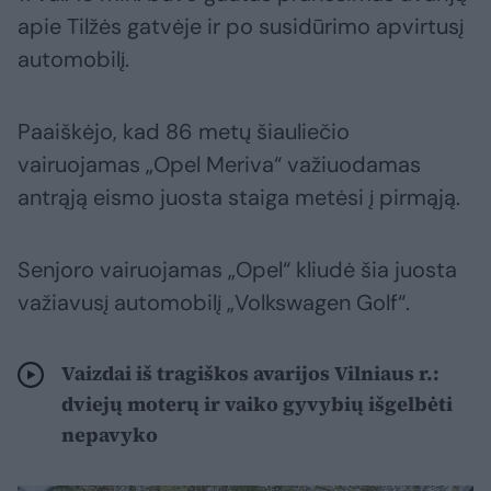
apie Tilžės gatvėje ir po susidūrimo apvirtusį
automobilį.
Paaiškėjo, kad 86 metų šiauliečio
vairuojamas „Opel Meriva“ važiuodamas
antrąją eismo juosta staiga metėsi į pirmąją.
Senjoro vairuojamas „Opel“ kliudė šia juosta
važiavusį automobilį „Volkswagen Golf“.
Vaizdai iš tragiškos avarijos Vilniaus r.:
dviejų moterų ir vaiko gyvybių išgelbėti
nepavyko