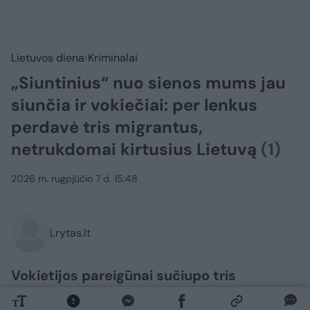
Lietuvos diena
Kriminalai
„Siuntinius“ nuo sienos mums jau
siunčia ir vokiečiai: per lenkus
perdavė tris migrantus,
netrukdomai kirtusius Lietuvą
(1)
2026 m. rugpjūčio 7 d. 15:48
Lrytas.lt
Vokietijos pareigūnai sučiupo tris
Bangladešo piliečius, neteisėtai kirtusius