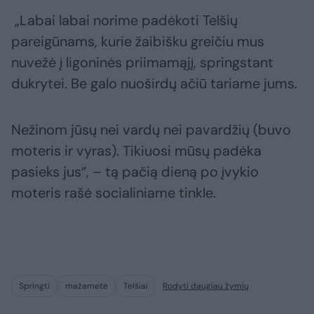
„Labai labai norime padėkoti Telšių
pareigūnams, kurie žaibišku greičiu mus
nuvežė į ligoninės priimamąjį, springstant
dukrytei. Be galo nuoširdų ačiū tariame jums.
Nežinom jūsų nei vardų nei pavardžių (buvo
moteris ir vyras). Tikiuosi mūsų padėka
pasieks jus“, – tą pačią dieną po įvykio
moteris rašė socialiniame tinkle.
Springti
mažametė
Telšiai
Rodyti daugiau žymių