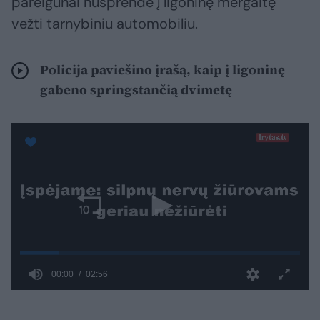
pareigūnai nusprendė į ligoninę mergaitę
vežti tarnybiniu automobiliu.
Policija paviešino įrašą, kaip į ligoninę
gabeno springstančią dvimetę