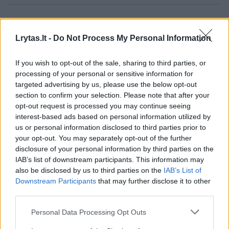
Komentuoti po šiuo straipsniu
Lrytas.lt -
Do Not Process My Personal Information
Komentuoti gali tik Lrytas registruoti vartotojai.
If you wish to opt-out of the sale, sharing to third parties, or
Prisijunkite prie registruotų vartotojų
processing of your personal or sensitive information for
bendruomenės ir bendraukite komentaruose!
targeted advertising by us, please use the below opt-out
section to confirm your selection. Please note that after your
opt-out request is processed you may continue seeing
interest-based ads based on personal information utilized by
Rodyti komentarus
us or personal information disclosed to third parties prior to
your opt-out. You may separately opt-out of the further
Prisijungti komentatoriams
disclosure of your personal information by third parties on the
IAB’s list of downstream participants. This information may
also be disclosed by us to third parties on the
IAB’s List of
Downstream Participants
that may further disclose it to other
third parties.
Personal Data Processing Opt Outs