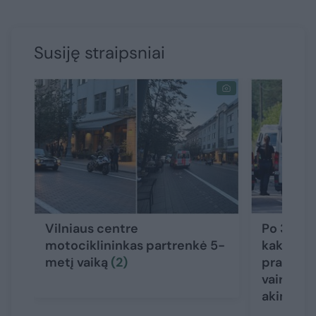
Susiję straipsniai
Vilniaus centre
Po 3 gyv
motociklininkas partrenkė 5-
kaktomuš
metį vaiką
(2)
prabilo 
vairuotoj
akimirks