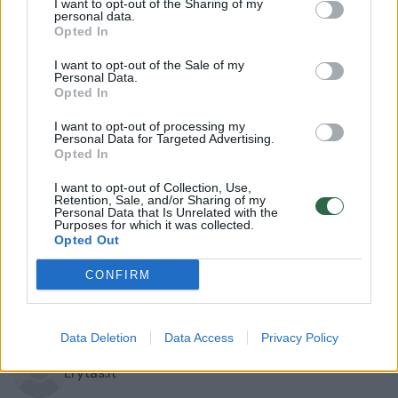
I want to opt-out of the Sharing of my
personal data.
Opted In
I want to opt-out of the Sale of my
Personal Data.
Opted In
I want to opt-out of processing my
Personal Data for Targeted Advertising.
Opted In
Lietuvos diena
Nelaimės
I want to opt-out of Collection, Use,
Retention, Sale, and/or Sharing of my
Šiauliuose 86 metų vyro
Personal Data that Is Unrelated with the
Purposes for which it was collected.
vairuojamas „Opel“ sukėlė avariją
Opted Out
– automobilis apvirto ant stogo
CONFIRM
2026 m. rugpjūčio 7 d. 10:02
Data Deletion
Data Access
Privacy Policy
Lrytas.lt