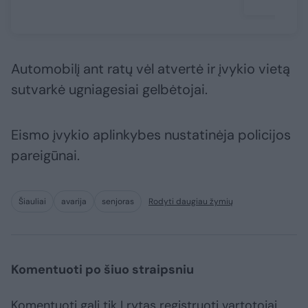
Automobilį ant ratų vėl atvertė ir įvykio vietą
sutvarkė ugniagesiai gelbėtojai.
Eismo įvykio aplinkybes nustatinėja policijos
pareigūnai.
Šiauliai
avarija
senjoras
Rodyti daugiau žymių
Komentuoti po šiuo straipsniu
Komentuoti gali tik Lrytas registruoti vartotojai.