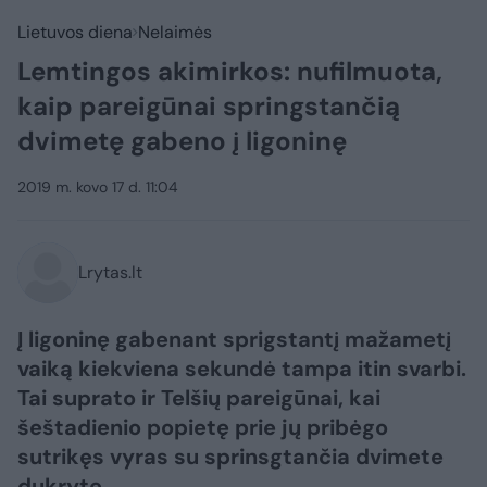
Lietuvos diena
Nelaimės
Lemtingos akimirkos: nufilmuota,
kaip pareigūnai springstančią
dvimetę gabeno į ligoninę
2019 m. kovo 17 d. 11:04
Lrytas.lt
Į ligoninę gabenant sprigstantį mažametį
vaiką kiekviena sekundė tampa itin svarbi.
Tai suprato ir Telšių pareigūnai, kai
šeštadienio popietę prie jų pribėgo
sutrikęs vyras su sprinsgtančia dvimete
dukryte.