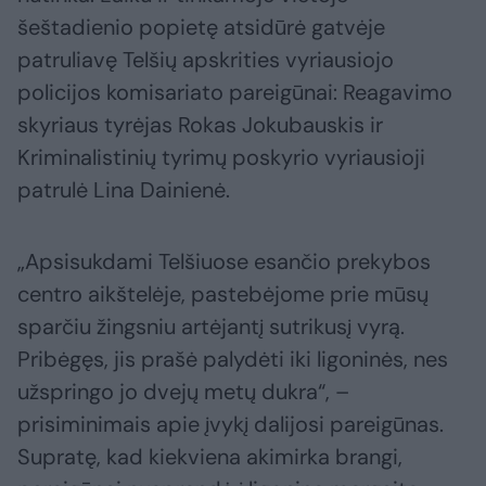
šeštadienio popietę atsidūrė gatvėje
patruliavę Telšių apskrities vyriausiojo
policijos komisariato pareigūnai: Reagavimo
skyriaus tyrėjas Rokas Jokubauskis ir
Kriminalistinių tyrimų poskyrio vyriausioji
patrulė Lina Dainienė.
„Apsisukdami Telšiuose esančio prekybos
centro aikštelėje, pastebėjome prie mūsų
sparčiu žingsniu artėjantį sutrikusį vyrą.
Pribėgęs, jis prašė palydėti iki ligoninės, nes
užspringo jo dvejų metų dukra“, –
prisiminimais apie įvykį dalijosi pareigūnas.
Supratę, kad kiekviena akimirka brangi,