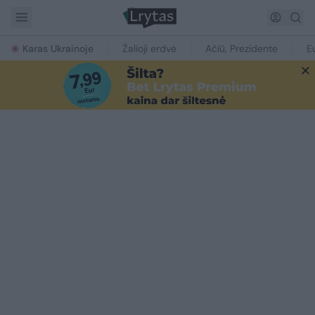
Karas Ukrainoje
Žalioji erdvė
Ačiū, Prezidente
E