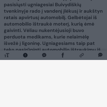
pasisiųsti ugniagesiai Buivydiškių
tvenkinyje rado į vandenį įlėkusį ir aukštyn
ratais apvirtusį automobilį. Gelbėtojai iš
automobilio ištraukė moterį, kurią ėmė
gaivinti. Vėliau nukentėjusioji buvo
perduota medikams, kurie nelaimėlę
išvežė į ligoninę. Ugniagesiams taip pat
teko pasirūpinti automobilio ištraukimu iš
vandens. Pirminiais duomenimis, nuo
Justiniškių pusės važiavęs automobilis į
tvenkinį įlėkė bandydamas išvengti
avarijos.