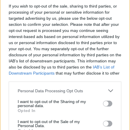
kilometre, Elektrėnų savivaldybėje, Gilučių
If you wish to opt-out of the sale, sharing to third parties, or
seniūnijoje, Lubakos kaime, matyti šalikelėje
processing of your personal or sensitive information for
targeted advertising by us, please use the below opt-out
sustojęs vilkikas „Mercedes-Benz“ su
section to confirm your selection. Please note that after your
atidarytu kapotu, o šalia automobilio guli
opt-out request is processed you may continue seeing
interest-based ads based on personal information utilized by
vyriškis.
us or personal information disclosed to third parties prior to
your opt-out. You may separately opt-out of the further
disclosure of your personal information by third parties on the
Į įvykio vietą atvykę medikai ir pareigūnai
IAB’s list of downstream participants. This information may
rado šalia sunkiasvorio automobilio, lauke iš
also be disclosed by us to third parties on the
IAB’s List of
Downstream Participants
that may further disclose it to other
keleivio pusės, gulintį vyrą, gimusį 1955
third parties.
metais.
Personal Data Processing Opt Outs
Tačiau medikams jo gyvybės išgelbėti
I want to opt-out of the Sharing of my
personal data.
nepavyko. Vyriškiui nelaimės vietoje
Opted In
konstatuota mirtis.
I want to opt-out of the Sale of my
Personal Data.