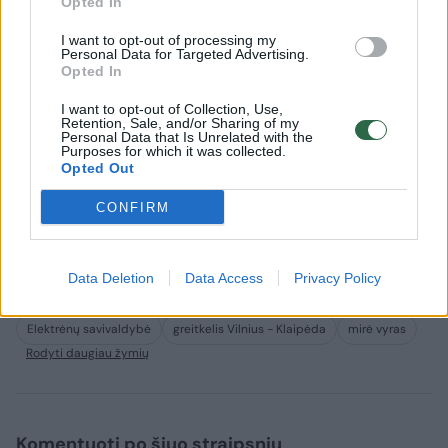
Opted In
Pirminiais duomenimis, miręs vyras –
I want to opt-out of processing my
Personal Data for Targeted Advertising.
Moldovos Respublikos pilietis.
Opted In
I want to opt-out of Collection, Use,
Retention, Sale, and/or Sharing of my
Pradėtas ikiteisminis tyrimas mirties
Personal Data that Is Unrelated with the
Purposes for which it was collected.
priežasčiai nustatyti.
Opted Out
CONFIRM
Buvote įvykio vietoje? Turite nuotraukų ar vaizdo
medžiagos? Pasidalinkite vaizdais su kitais lrytas.lt
skaitytojais. Viską galite siųsti adresu
news@lrytas.lt
.
Data Deletion
Data Access
Privacy Policy
Elektrėnų savivaldybė
greitkelis Vilnius - Klaipėda
mirė vyras
Rodyti daugiau žymių
Komentuoti po šiuo straipsniu