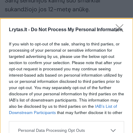
Sarių seniūnijos kaimų šuo smarkiai
sukandžiojo jos 12-metę anūkę.
Pasak moters, mergaitei skubiai reikia
Lrytas.lt -
Do Not Process My Personal Information
medikų pagalbos.
If you wish to opt-out of the sale, sharing to third parties, or
processing of your personal or sensitive information for
Gavus šį pranešimą, į įvykio vietą gelbėti
targeted advertising by us, please use the below opt-out
section to confirm your selection. Please note that after your
vaiko nuskubėjo greitosios pagalbos medikai.
opt-out request is processed you may continue seeing
interest-based ads based on personal information utilized by
us or personal information disclosed to third parties prior to
Pirminiais duomenimis, mergaitei
your opt-out. You may separately opt-out of the further
sukandžiotas veidas, tačiau sąmonės ji
disclosure of your personal information by third parties on the
IAB’s list of downstream participants. This information may
neprarado. Mergaitė buvo labai išsigandusi.
also be disclosed by us to third parties on the
IAB’s List of
Medikai vaiką išvežė į ligoninę Vilniuje.
Downstream Participants
that may further disclose it to other
third parties.
Personal Data Processing Opt Outs
Atvykę pareigūnai pradėjo aiškintis įvykio