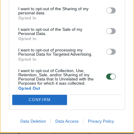
aplinkybes.
I want to opt-out of the Sharing of my
personal data.
Opted In
Pasak 12-metės artimųjų, mergaitę
I want to opt-out of the Sale of my
Personal Data.
sukandžiojo senelių vilkšunis. Tuo metu, kai
Opted In
įvyko nelaimė, mergaitės mama ir močiutė
I want to opt-out of processing my
buvo kambaryje, o 12-metė žaidė kieme.
Personal Data for Targeted Advertising.
Opted In
I want to opt-out of Collection, Use,
Kaip įvyko nelaimė, niekas nežino. Tiesiog
Retention, Sale, and/or Sharing of my
Personal Data that Is Unrelated with the
netikėtai išsigandusi mergaitė kruvinu veidu
Purposes for which it was collected.
Opted Out
atbėgo pas mamą ir močiutę į namo vidų.
CONFIRM
Šuns šeimininkė, mergaitės močiutė
pareigūnams sakė, kad augintinis yra
Data Deletion
Data Access
Privacy Policy
draugiškas. Kodėl jis sukandžiojo vaiko veidą,