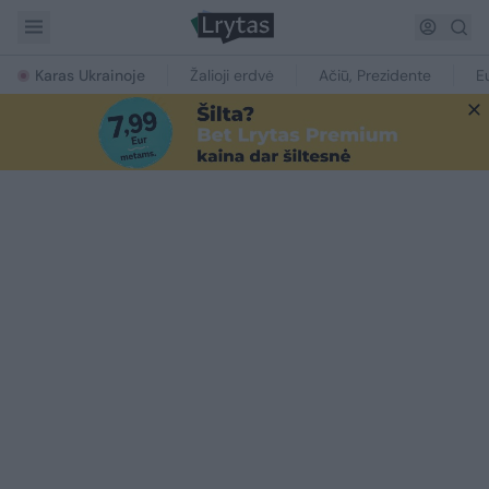
Karas Ukrainoje
Žalioji erdvė
Ačiū, Prezidente
E