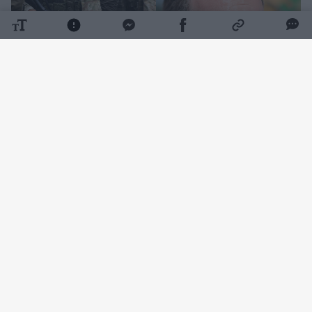
Daugiau nuotraukų (1)
„Dvi administracinės bylos iš tikrųjų vis dar
yra nagrinėjimo stadijoje, viena iš turi jau
paskirtą teismo datą“, – Eltai teigė A.
Beinoras.
ELTA susipažino su jo pateiktais duomenimis