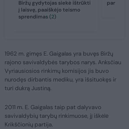
Biržų gydytojas siekė ištrūkti
paramedi
į laisvę, paaiškėjo teismo
sprendimas
(2)
1962 m. gimęs E. Gaigalas yra buvęs Biržų
rajono savivaldybės tarybos narys. Anksčiau
Vyriausiosios rinkimų komisijos jis buvo
nurodęs dirbantis mediku, yra išsituokęs ir
turi dukrą Justiną.
2011 m. E. Gaigalas taip pat dalyvavo
savivaldybių tarybų rinkimuose, jį iškėlė
Krikščionių partija.