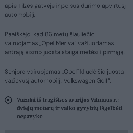
apie Tilžės gatvėje ir po susidūrimo apvirtusį
automobilį.
Paaiškėjo, kad 86 metų šiauliečio
vairuojamas „Opel Meriva“ važiuodamas
antrąją eismo juosta staiga metėsi į pirmąją.
Senjoro vairuojamas „Opel“ kliudė šia juosta
važiavusį automobilį „Volkswagen Golf“.
Vaizdai iš tragiškos avarijos Vilniaus r.:
dviejų moterų ir vaiko gyvybių išgelbėti
nepavyko