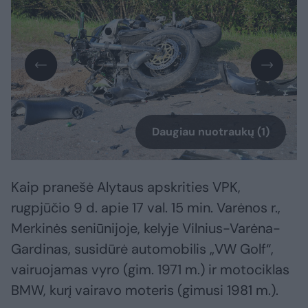
Daugiau nuotraukų (1)
Kaip pranešė Alytaus apskrities VPK,
rugpjūčio 9 d. apie 17 val. 15 min. Varėnos r.,
Merkinės seniūnijoje, kelyje Vilnius-Varėna-
Gardinas, susidūrė automobilis „VW Golf“,
vairuojamas vyro (gim. 1971 m.) ir motociklas
BMW, kurį vairavo moteris (gimusi 1981 m.).