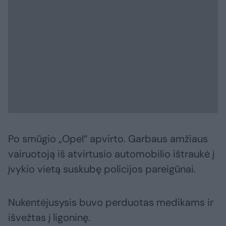
Po smūgio „Opel“ apvirto. Garbaus amžiaus
vairuotoją iš atvirtusio automobilio ištraukė į
įvykio vietą suskubę policijos pareigūnai.
Nukentėjusysis buvo perduotas medikams ir
išvežtas į ligoninę.