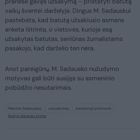
pranešė gavęs užsakymą – pristatyti batutą
vaikų šventei darželyje. Dingus M. Sadauskui
pastebėta, kad batutą užsakiusio asmens
anketa ištrinta, o vietovės, kurioje esą
užsakytas batutas, seniūnas žurnalistams
pasakojo, kad darželio ten nėra.
Anot pareigūnų, M. Sadausko nužudymo
motyvas gali būti susijęs su asmeninio
pobūdžio nesutarimais.
Mantas Sadauskas
nužudymas
kardomoji priemonė
Rodyti daugiau žymių