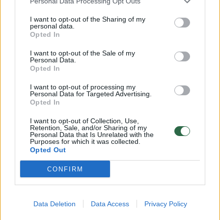
Personal Data Processing Opt Outs
I want to opt-out of the Sharing of my
personal data.
Opted In
Susiję straipsniai
I want to opt-out of the Sale of my
Personal Data.
Opted In
I want to opt-out of processing my
Personal Data for Targeted Advertising.
Opted In
I want to opt-out of Collection, Use,
Retention, Sale, and/or Sharing of my
→
Personal Data that Is Unrelated with the
Purposes for which it was collected.
Opted Out
Lenkai Lietuvos
Gaudynės
CONFIRM
pasieniečiams savaitgalį
Lietuvos
grąžino 8 migrantus,
migrantu
prasmukusius iš mūsų šalies
lenkas n
Data Deletion
Data Access
Privacy Policy
lauką
(1)