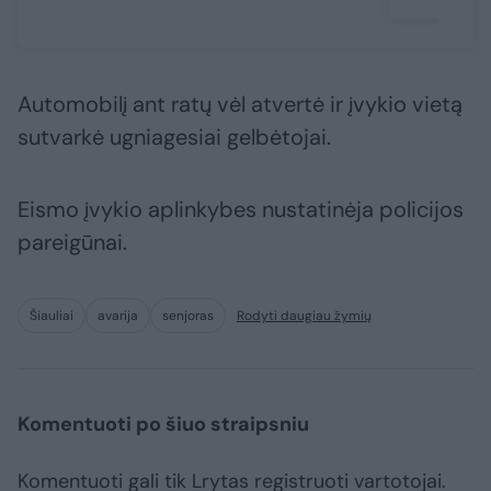
Automobilį ant ratų vėl atvertė ir įvykio vietą
sutvarkė ugniagesiai gelbėtojai.
Eismo įvykio aplinkybes nustatinėja policijos
pareigūnai.
Šiauliai
avarija
senjoras
Rodyti daugiau žymių
Komentuoti po šiuo straipsniu
Komentuoti gali tik Lrytas registruoti vartotojai.