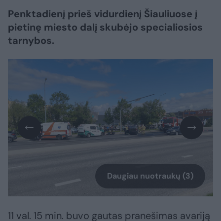
Penktadienį prieš vidurdienį Šiauliuose į
pietinę miesto dalį skubėjo specialiosios
tarnybos.
Daugiau nuotraukų (3)
11 val. 15 min. buvo gautas pranešimas avariją