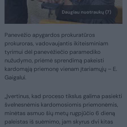
Daugiau nuotraukų (7)
Panevėžio apygardos prokuratūros
prokuroras, vadovaujantis ikiteisminiam
tyrimui dėl panevėžiečio paramediko
nužudymo, priėmė sprendimą pakeisti
kardomąją priemonę vienam įtariamųjų – E.
Gaigalui.
„Įvertinus, kad proceso tikslus galima pasiekti
švelnesnėmis kardomosiomis priemonėmis,
minėtas asmuo šių metų rugpjūčio 6 dieną
paleistas iš suėmimo, jam skyrus dvi kitas