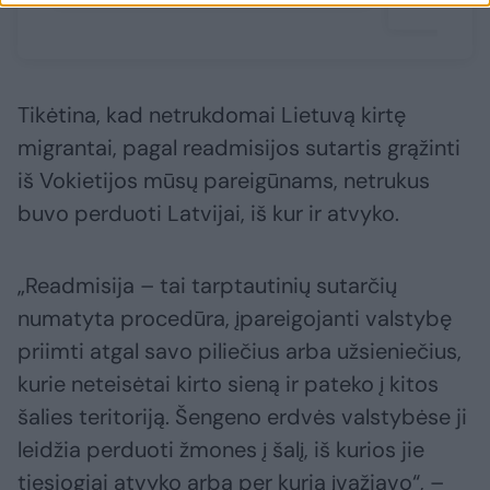
Tikėtina, kad netrukdomai Lietuvą kirtę
migrantai, pagal readmisijos sutartis grąžinti
iš Vokietijos mūsų pareigūnams, netrukus
buvo perduoti Latvijai, iš kur ir atvyko.
„Readmisija – tai tarptautinių sutarčių
numatyta procedūra, įpareigojanti valstybę
priimti atgal savo piliečius arba užsieniečius,
kurie neteisėtai kirto sieną ir pateko į kitos
šalies teritoriją. Šengeno erdvės valstybėse ji
leidžia perduoti žmones į šalį, iš kurios jie
tiesiogiai atvyko arba per kurią įvažiavo“, –