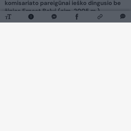
komisariato pareigūnai ieško dingusio be
žinios Ernest Belyj (gim. 2005 m.).
Daugiau nuotraukų (4)
Šių metų rugpjūčio 2 d. apie 11.30 val.
vaikinas išėjo iš namų Šalčininkų r., Skynimų I