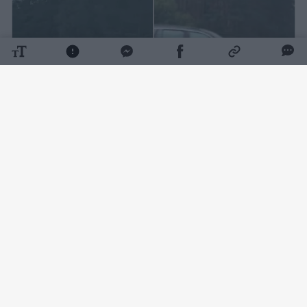
Daugiau nuotraukų (3)
Pirmasis apie įvykį socialiniame tinkle
„Facebook“ dar penktadienio vakarą pranešė
„Reidas TV“.
„Vilnius – Varėna. Ties Deksnėmis susidūrė du
automobiliai. Vienas nulėkė nuo kelio, yra