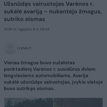
Užsnūdęs vairuotojas Varėnos r.
sukėlė avariją – nukentėjo žmogus,
sutriko eismas
2026 m. rugpjūčio 8 d. 06:43
Lrytas.lt
Vienas žmogus buvo sužalotas
penktadienį Varėnos r. susidūrus dviem
lengviesiems automobiliams. Avarija
sukėlė užsnūdęs vairuotojas, įvykio vietoje
buvo sutrikęs eismas.