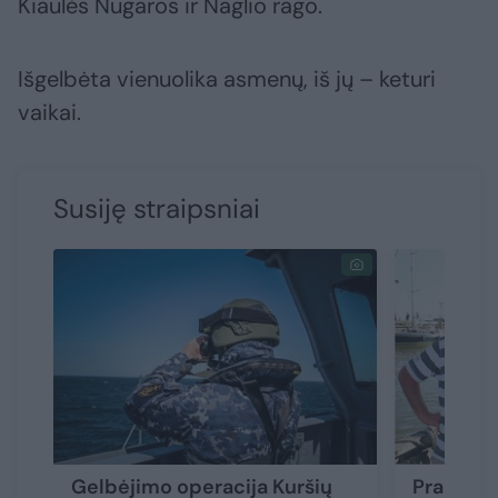
Kiaulės Nugaros ir Naglio rago.
Išgelbėta vienuolika asmenų, iš jų – keturi
vaikai.
Susiję straipsniai
Gelbėjimo operacija Kuršių
Prabilo 