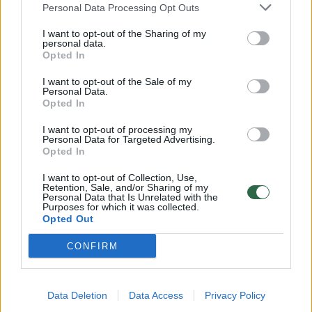
Personal Data Processing Opt Outs
koordinavimo centro viršininko patarėjas Igor
I want to opt-out of the Sharing of my
Kuzmenko primena, kaip tinkamai saugotis
personal data.
Opted In
išplaukus į jūrą arba marias: ,,Būtinai
pasitikslinkite oro prognozę – ar nepūs
I want to opt-out of the Sale of my
Personal Data.
stiprus vėjas, ar nebus rūko. Išplaukiantys su
Opted In
valtimis į jūrą praneša Pakrančių apsaugo
I want to opt-out of processing my
rinktinei išplaukimo ir grįžimo laikus, kiek
Personal Data for Targeted Advertising.
Opted In
žmonių plaukia ir kurioje apytiksliai vietoje jie
I want to opt-out of Collection, Use,
bus.
Retention, Sale, and/or Sharing of my
Personal Data that Is Unrelated with the
Purposes for which it was collected.
Opted Out
Jeigu planuojate užtrukti žvejojant arba
CONFIRM
plaukti kitur, nei nurodėte, praneškite bent
artimiesiems, kada planuojate grįžti ir tikslią
vietą, kurioje žvejosite ar kitaip leisite laiką.
Data Deletion
Data Access
Privacy Policy