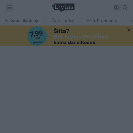
Karas Ukrainoje
Žalioji erdvė
Ačiū, Prezidente
E