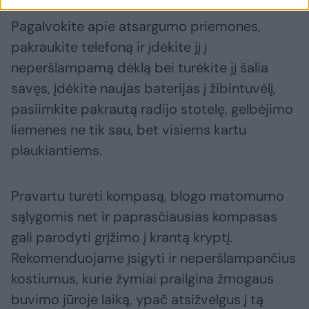
Pagalvokite apie atsargumo priemones,
pakraukite telefoną ir įdėkite jį į
neperšlampamą dėklą bei turėkite jį šalia
savęs, įdėkite naujas baterijas į žibintuvėlį,
pasiimkite pakrautą radijo stotelę, gelbėjimo
liemenes ne tik sau, bet visiems kartu
plaukiantiems.
Pravartu turėti kompasą, blogo matomumo
sąlygomis net ir paprasčiausias kompasas
gali parodyti grįžimo į krantą kryptį.
Rekomenduojame įsigyti ir neperšlampančius
kostiumus, kurie žymiai prailgina žmogaus
buvimo jūroje laiką, ypač atsižvelgus į tą