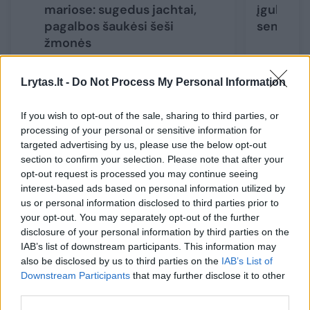
mariose: sugedus jachtai,
įgula: ba
pagalbos šaukėsi šeši
semdami 
žmonės
Lrytas.lt -
Do Not Process My Personal Information
If you wish to opt-out of the sale, sharing to third parties, or
Du suaugusieji atsisakė palikti katerį.
processing of your personal or sensitive information for
targeted advertising by us, please use the below opt-out
Pavojaus gyvybei nebuvo. Nė vienam
section to confirm your selection. Please note that after your
poilsiautojui medicininės pagalbos
opt-out request is processed you may continue seeing
interest-based ads based on personal information utilized by
neprireikė.
us or personal information disclosed to third parties prior to
your opt-out. You may separately opt-out of the further
disclosure of your personal information by third parties on the
Atšilus orams, tačiau pučiant stipresniam
IAB’s list of downstream participants. This information may
vėjui, pagausėjo gelbėjimo operacijų.
also be disclosed by us to third parties on the
IAB’s List of
Downstream Participants
that may further disclose it to other
third parties.
Karinių jūrų pajėgų Jūrų gelbėjimo