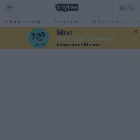
Karas Ukrainoje
Žalioji erdvė
Ačiū, Prezidente
E