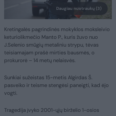
Daugiau nuotraukų (3)
Kretingalės pagrindinės mokyklos moksleivio
keturiolikmečio Manto P., kuris žuvo nuo
J.Selenio smūgių metaliniu strypu, tėvas
teisiamajam prašė mirties bausmės, o
prokurorė – 14 metų nelaisvės.
Sunkiai sužeistas 15-metis Algirdas Š.
pasveiko ir teisme stengėsi paneigti, kad ėjo
vogti.
Tragedija įvyko 2001-ųjų birželio 1-osios