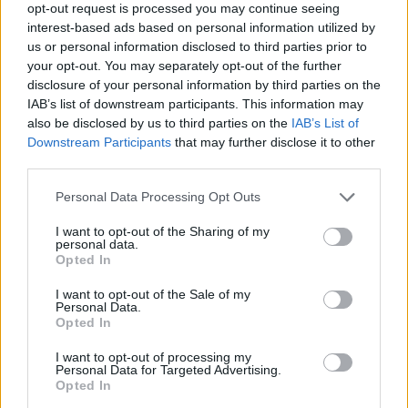
opt-out request is processed you may continue seeing
Komentuoti po šiuo straipsniu
interest-based ads based on personal information utilized by
us or personal information disclosed to third parties prior to
your opt-out. You may separately opt-out of the further
Komentuoti gali tik Lrytas registruoti vartotojai.
disclosure of your personal information by third parties on the
Prisijunkite prie registruotų vartotojų
IAB’s list of downstream participants. This information may
also be disclosed by us to third parties on the
IAB’s List of
bendruomenės ir bendraukite komentaruose!
Downstream Participants
that may further disclose it to other
third parties.
Rodyti komentarus
Personal Data Processing Opt Outs
I want to opt-out of the Sharing of my
Prisijungti komentatoriams
personal data.
Opted In
I want to opt-out of the Sale of my
Personal Data.
Opted In
I want to opt-out of processing my
Personal Data for Targeted Advertising.
Opted In