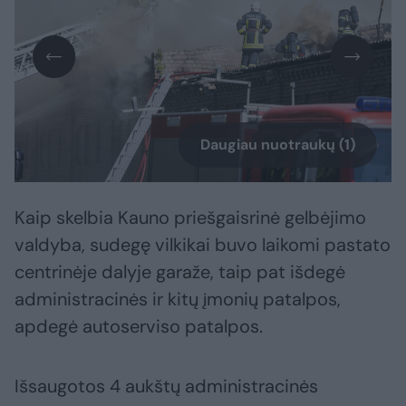
Daugiau nuotraukų (1)
Kaip skelbia Kauno priešgaisrinė gelbėjimo
valdyba, sudegę vilkikai buvo laikomi pastato
centrinėje dalyje garaže, taip pat išdegė
administracinės ir kitų įmonių patalpos,
apdegė autoserviso patalpos.
Išsaugotos 4 aukštų administracinės