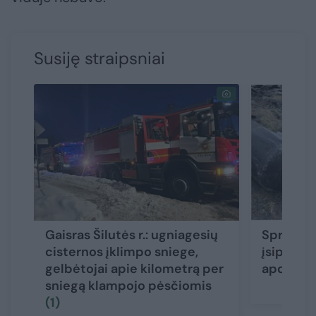
Susiję straipsniai
Gaisras Šilutės r.: ugniagesių
Sprogus d
cisternos įklimpo sniege,
įsipliesk
gelbėtojai apie kilometrą per
apdegė 
sniegą klampojo pėsčiomis
(1)