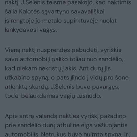
naktį. J.Selenis teisme pasakojo, kad naktimis
šalia Kalotės sąvartyno savavališkai
įsirengtoje jo metalo supirktuvėje nuolat
lankydavosi vagys.
Vieną naktį nusprendęs pabudėti, vyriškis
savo automobilį paliko toliau nuo sandėlio,
kad niekam nekristų į akis. Ant durų jis
užkabino spyną, o pats įlindo į vidų pro šone
atlenktą skardą. J.Selenis buvo pavargęs,
todėl belaukdamas vagių užsnūdo.
Apie antrą valandą nakties vyriškį pažadino
prie sandėlio durų atbuline eiga važiuojantis
automobilis. Netrukus buvo nuimta spyna, ir į