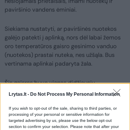
nešiojamais prietaisais, imami nuotekų ir
paviršinio vandens ėminiai.
Siekiama nustatyti, ar paviršinės nuotekos
galėjo patekti į aplinką, nors dėl labai žemos
oro temperatūros gaisro gesinimo vanduo
(nuotekos) prastai nuteka, nes užšąla. Bus
vertinama aplinkai padaryta žala.
Šis gaisras buvo vienas didžiausių
pastaraisiais metais Marijampolėje.
Lrytas.lt -
Do Not Process My Personal Information
If you wish to opt-out of the sale, sharing to third parties, or
Marijampolė
Gaisras
ugniagesiai
Rodyti daugiau žymių
processing of your personal or sensitive information for
targeted advertising by us, please use the below opt-out
section to confirm your selection. Please note that after your