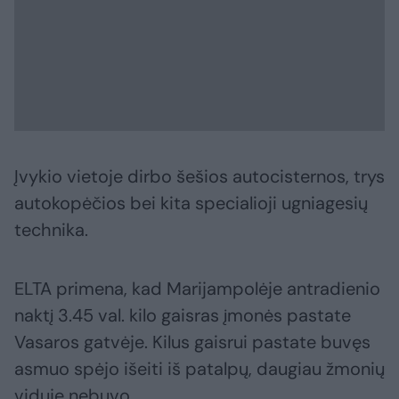
Įvykio vietoje dirbo šešios autocisternos, trys
autokopėčios bei kita specialioji ugniagesių
technika.
ELTA primena, kad Marijampolėje antradienio
naktį 3.45 val. kilo gaisras įmonės pastate
Vasaros gatvėje. Kilus gaisrui pastate buvęs
asmuo spėjo išeiti iš patalpų, daugiau žmonių
viduje nebuvo.