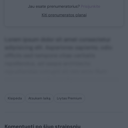
Jau esate prenumeratorius?
Prisijunkite
Kiti prenumeratos planai
Lorem ipsum dolor sit amet consectetur
adipisicing elit. Asperiores sapiente, odio
officiis sed tempore vitae veritatis
repellendus, ad saepe architecto
repudiandae corrupti sit non error illum
consequuntur adipisci dignissimos maxime.
Klaipėda
Atsukam laiką
Lrytas Premium
Komentuoti po šiuo straipsniu