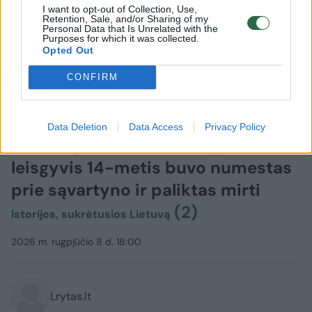
I want to opt-out of Collection, Use,
Retention, Sale, and/or Sharing of my
Personal Data that Is Unrelated with the
Purposes for which it was collected.
Opted Out
CONFIRM
Lietuvos diena
Kriminalai
Data Deletion
Data Access
Privacy Policy
25 smūgiai metaliniu strypu:
leisgyvis 14-metis buvo numestas
prie sąvartyno ir paliktas mirti
(2)
Istorijos, sukrėtusios Lietuvą
2026 m. rugpjūčio 8 d. 18:00
Lrytas.lt