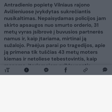
Antradienio popietę Vilniaus rajono
Avižieniuose įvykdytas sukrečiantis
nusikaltimas. Nepaisydamas policijos jam
skirto apsaugos nuo smurto orderio, 31
metų vyras įsibrovė į buvusios partnerės
namus ir, kaip įtariama, mirtinai ją
sužalojo. Praėjus parai po tragedijos, apie
ją primena tik tuščias 43 metų moters
kiemas ir netoliese tebestovintis, kaip
manoma, įtariamajam priklausantis
automobilis. Portalas Lrytas apsilankė
įvykio vietoje ir užfiksavo, kaip ji atrodo po
tragedijos.