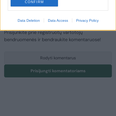
CONFIRM
Komentuoti po šiuo straipsniu
Data Deletion
Data Access
Privacy Policy
Komentuoti gali tik Lrytas registruoti vartotojai.
Prisijunkite prie registruotų vartotojų
bendruomenės ir bendraukite komentaruose!
Rodyti komentarus
Prisijungti komentatoriams