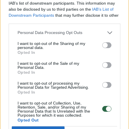
apskrities VPK pareigūno (gim. 1979 m.),
IAB’s list of downstream participants. This information may
partrenkė staiga į kelio važiuojamąją dalį
also be disclosed by us to third parties on the
IAB’s List of
Downstream Participants
that may further disclose it to other
išbėgusią nepilnametę (gimusi 2015 m.).
third parties.
Personal Data Processing Opt Outs
Nukentėjusi pėsčioji, suteikus
I want to opt-out of the Sharing of my
medicinos pagalbą, gydoma ambulatoriškai.
personal data.
Opted In
Įvykis tiriamas.
I want to opt-out of the Sale of my
Personal Data.
Opted In
Buvote įvykio vietoje? Turite nuotraukų ar vaizdo
I want to opt-out of processing my
Personal Data for Targeted Advertising.
medžiagos? Pasidalinkite vaizdais su kitais lrytas.lt
Opted In
skaitytojais. Viską galite siųsti adresu
news@lrytas.lt
.
I want to opt-out of Collection, Use,
Retention, Sale, and/or Sharing of my
Personal Data that Is Unrelated with the
avarija
Panevėžys
nepilnametė
Rodyti daugiau žymių
Purposes for which it was collected.
Opted Out