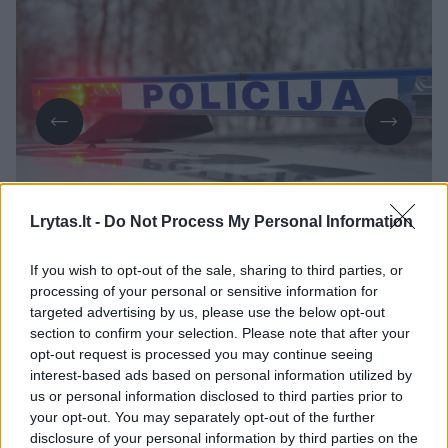
Daugiau nuotraukų (1)
Lrytas.lt -
Do Not Process My Personal Information
If you wish to opt-out of the sale, sharing to third parties, or
processing of your personal or sensitive information for
Kaip pranešė Policijos departamentas,
targeted advertising by us, please use the below opt-out
vasario 4 d. apie 14 val. 05 min. Panevėžyje,
section to confirm your selection. Please note that after your
opt-out request is processed you may continue seeing
Ateities g., automobilis „Volvo V60“,
interest-based ads based on personal information utilized by
vairuojamas ne tarnybos metu
us or personal information disclosed to third parties prior to
neuniformuoto blaivaus Panevėžio
your opt-out. You may separately opt-out of the further
disclosure of your personal information by third parties on the