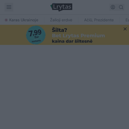
Karas Ukrainoje
Žalioji erdvė
Ačiū, Prezidente
E