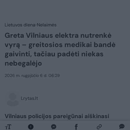
Lietuvos diena
Nelaimės
Greta Vilniaus elektra nutrenkė
vyrą – greitosios medikai bandė
gaivinti, tačiau padėti niekas
nebegalėjo
2026 m. rugpjūčio 6 d. 06:29
Lrytas.lt
Vilniaus policijos pareigūnai aiškinasi
aplinkybes nelaimės, kuomet elektra