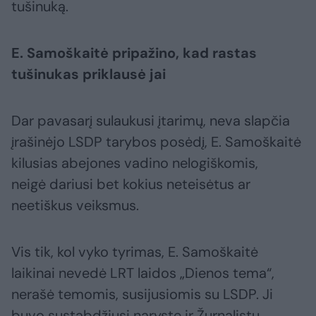
tušinuką.
E. Samoškaitė pripažino, kad rastas
tušinukas priklausė jai
Dar pavasarį sulaukusi įtarimų, neva slapčia
įrašinėjo LSDP tarybos posėdį, E. Samoškaitė
kilusias abejones vadino nelogiškomis,
neigė dariusi bet kokius neteisėtus ar
neetiškus veiksmus.
Vis tik, kol vyko tyrimas, E. Samoškaitė
laikinai nevedė LRT laidos „Dienos tema“,
nerašė temomis, susijusiomis su LSDP. Ji
buvo sustabdžiusi narystę ir Žurnalistų