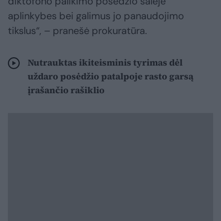
diktofono palikimo posėdžio salėje
aplinkybes bei galimus jo panaudojimo
tikslus“, – pranešė prokuratūra.
Nutrauktas ikiteisminis tyrimas dėl
uždaro posėdžio patalpoje rasto garsą
įrašančio rašiklio