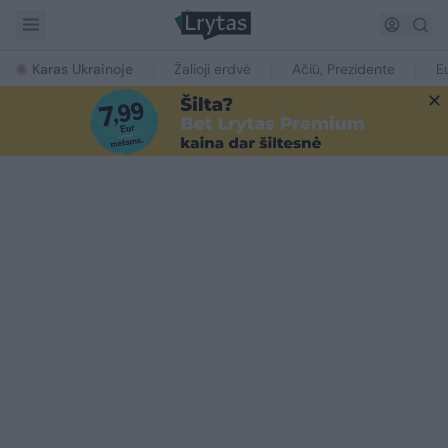
Karas Ukrainoje
Žalioji erdvė
Ačiū, Prezidente
E