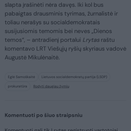
slapta įrašinėti nėra davęs. Iki kol bus
pabaigtas drausminis tyrimas, žurnalistė ir
toliau nerašys su socialdemokratais
susijusiomis temomis bei neves „Dienos
temos“, – antradienį portalui
Lrytas
raštu
komentavo LRT Viešųjų ryšių skyriaus vadovė
Augustė Mikulėnaitė.
Eglė Samoškaitė
Lietuvos socialdemokratų partija (LSDP)
prokuratūra
Rodyti daugiau žymių
Komentuoti po šiuo straipsniu
Komentuoti gali tik Lrytas registruoti vartotojai.