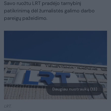
Savo ruožtu LRT pradėjo tarnybinį
patikrinimą dėl žurnalistės galimo darbo
pareigų pažeidimo.
Daugiau nuotraukų (13)
LRT.