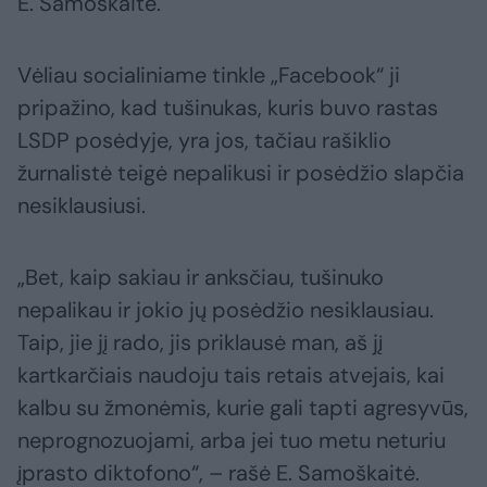
E. Samoškaitė.
Vėliau socialiniame tinkle „Facebook“ ji
pripažino, kad tušinukas, kuris buvo rastas
LSDP posėdyje, yra jos, tačiau rašiklio
žurnalistė teigė nepalikusi ir posėdžio slapčia
nesiklausiusi.
„Bet, kaip sakiau ir anksčiau, tušinuko
nepalikau ir jokio jų posėdžio nesiklausiau.
Taip, jie jį rado, jis priklausė man, aš jį
kartkarčiais naudoju tais retais atvejais, kai
kalbu su žmonėmis, kurie gali tapti agresyvūs,
neprognozuojami, arba jei tuo metu neturiu
įprasto diktofono“, – rašė E. Samoškaitė.