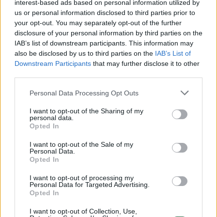
interest-based ads based on personal information utilized by
us or personal information disclosed to third parties prior to
your opt-out. You may separately opt-out of the further
disclosure of your personal information by third parties on the
IAB’s list of downstream participants. This information may
also be disclosed by us to third parties on the
IAB’s List of
Downstream Participants
that may further disclose it to other
third parties.
Personal Data Processing Opt Outs
L. Kukuraičio žingsnis tapo
Netikėta
I want to opt-out of the Sharing of my
personal data.
staigmena
sprendim
Opted In
socialdemokratams
(2)
posėdyje
I want to opt-out of the Sale of my
tušinuko
Personal Data.
nustatyta
Opted In
niekuo
(
I want to opt-out of processing my
Personal Data for Targeted Advertising.
Opted In
I want to opt-out of Collection, Use,