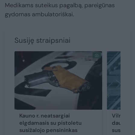
Medikams suteikus pagalbą, pareigūnas
gydomas ambulatoriškai.
Susiję straipsniai
Kauno r. neatsargiai
Vilniuje
elgdamasis su pistoletu
daugiabu
susižalojo pensininkas
susižaloj