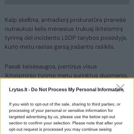
Kaip skelbta, antradienį prokuratūra pranešė
nutraukusi kelis mėnesius trukusį ikiteisminį
tyrimą dėl incidento LSDP tarybos posėdyje,
kurio metu rastas garsą įrašantis rašiklis.
Pasak teisėsaugos, įvertinus visus
ikiteisminio tyrimo metu surinktus duomenis,
konstatuota, jog nebuvo padaryta veika,
Lrytas.lt -
Do Not Process My Personal Information
turinti nusikaltimo ar baudžiamojo
nusižengimo požymių.
If you wish to opt-out of the sale, sharing to third parties, or
processing of your personal or sensitive information for
targeted advertising by us, please use the below opt-out
section to confirm your selection. Please note that after your
Susiję straipsniai
opt-out request is processed you may continue seeing