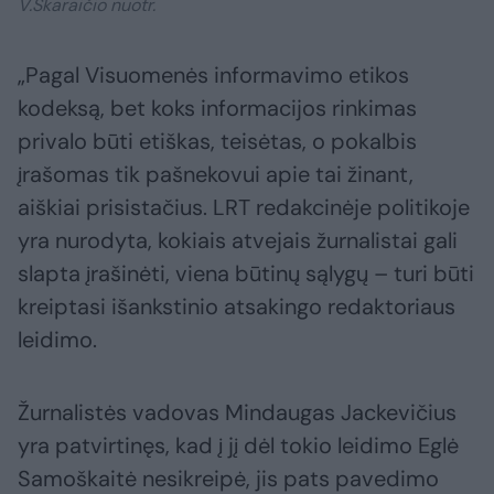
V.Skaraičio nuotr.
„Pagal Visuomenės informavimo etikos
kodeksą, bet koks informacijos rinkimas
privalo būti etiškas, teisėtas, o pokalbis
įrašomas tik pašnekovui apie tai žinant,
aiškiai prisistačius. LRT redakcinėje politikoje
yra nurodyta, kokiais atvejais žurnalistai gali
slapta įrašinėti, viena būtinų sąlygų – turi būti
kreiptasi išankstinio atsakingo redaktoriaus
leidimo.
Žurnalistės vadovas Mindaugas Jackevičius
yra patvirtinęs, kad į jį dėl tokio leidimo Eglė
Samoškaitė nesikreipė, jis pats pavedimo