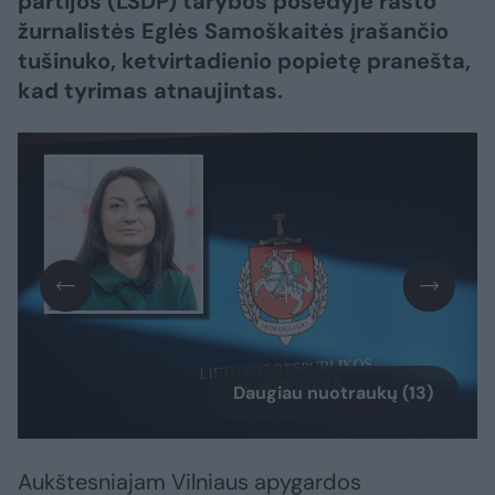
partijos (LSDP) tarybos posėdyje rasto
žurnalistės Eglės Samoškaitės įrašančio
tušinuko, ketvirtadienio popietę pranešta,
kad tyrimas atnaujintas.
Daugiau nuotraukų (13)
Aukštesniajam Vilniaus apygardos