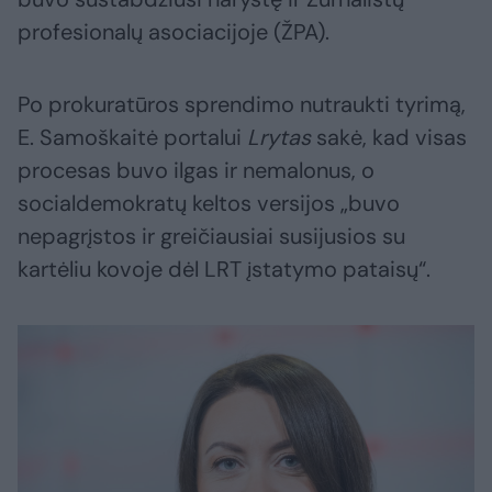
profesionalų asociacijoje (ŽPA).
Po prokuratūros sprendimo nutraukti tyrimą,
E. Samoškaitė portalui
Lrytas
sakė, kad visas
procesas buvo ilgas ir nemalonus, o
socialdemokratų keltos versijos „buvo
nepagrįstos ir greičiausiai susijusios su
kartėliu kovoje dėl LRT įstatymo pataisų“.