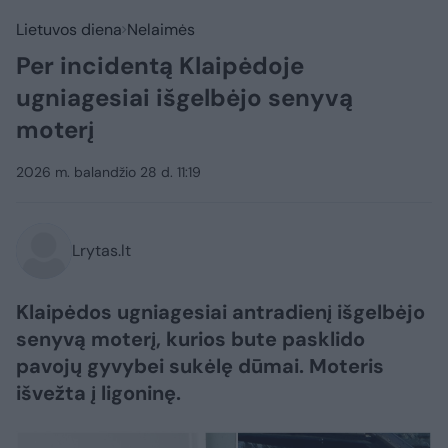
Lietuvos diena
Nelaimės
Per incidentą Klaipėdoje
ugniagesiai išgelbėjo senyvą
moterį
2026 m. balandžio 28 d. 11:19
Lrytas.lt
Klaipėdos ugniagesiai antradienį išgelbėjo
senyvą moterį, kurios bute pasklido
pavojų gyvybei sukėlę dūmai. Moteris
išvežta į ligoninę.