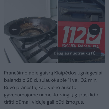
Daugiau nuotraukų (1)
Pranešimo apie gaisrą Klaipėdos ugniagesiai
balandžio 28 d. sulaukė apie 11 val. 02 min.
Buvo pranešta, kad vieno aukšto
gyvenamajame name Jotvingių g. pasklido
tiršti dūmai, viduje gali būti žmogus.