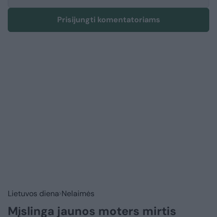
Prisijungti komentatoriams
Lietuvos diena
Nelaimės
Mįslinga jaunos moters mirtis