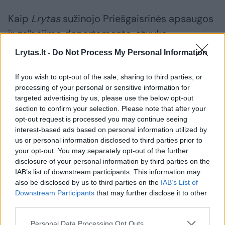
Kaip
Lrytas
sužinojo Priešgaisrinės apsaugos
ir gelbėjimo departamente, atvykę
ugniagesiai apie 11 val. 10 min. iš namo išnešė
Lrytas.lt -
Do Not Process My Personal Information
dūmais apsinuodijusią senyvą moterį ir
perdavė ją greitosios pagalbos medikams.
If you wish to opt-out of the sale, sharing to third parties, or
processing of your personal or sensitive information for
Moteris išvežta į ligoninę.
targeted advertising by us, please use the below opt-out
section to confirm your selection. Please note that after your
opt-out request is processed you may continue seeing
Paaiškėjo, kad namo virtuvėje svilo puodas.
interest-based ads based on personal information utilized by
Per incidentą nežymiai apdegė virtuvė.
us or personal information disclosed to third parties prior to
your opt-out. You may separately opt-out of the further
disclosure of your personal information by third parties on the
IAB’s list of downstream participants. This information may
Susiję straipsniai
also be disclosed by us to third parties on the
IAB’s List of
Downstream Participants
that may further disclose it to other
third parties.
Personal Data Processing Opt Outs