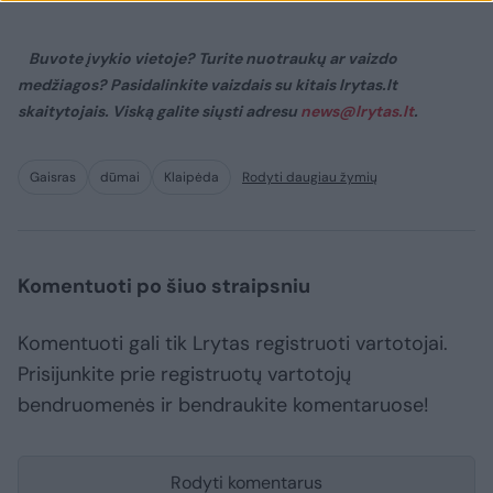
Buvote įvykio vietoje? Turite nuotraukų ar vaizdo
medžiagos? Pasidalinkite vaizdais su kitais lrytas.lt
skaitytojais. Viską galite siųsti adresu
news@lrytas.lt
.
Gaisras
dūmai
Klaipėda
Rodyti daugiau žymių
Komentuoti po šiuo straipsniu
Komentuoti gali tik Lrytas registruoti vartotojai.
Prisijunkite prie registruotų vartotojų
bendruomenės ir bendraukite komentaruose!
Rodyti komentarus