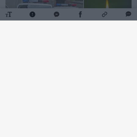
Daugiau nuotraukų (1)
Kaip pranešė Vilniaus apskrities VPK,
rugpjūčio 7 d. apie 9 val. 10 min. Vilniuje,
Sodų g., automobilyje, rastas nenustatytos
tapatybės apie 25 m. amžiaus mirusios
moters kūnas be išorinių smurto požymių.
Lrytas
žiniomis, kūnas rastas