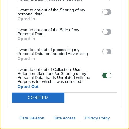
I want to opt-out of the Sharing of my
personal data.
Opted In
I want to opt-out of the Sale of my
Personal Data.
Opted In
Po gaisro Vilniuje –
Rūkymas 
I want to opt-out of processing my
Personal Data for Targeted Advertising.
sujaudinęs medikų poelgis su
nelaimių
Opted In
kačiuku
ugniages
gyvento
I want to opt-out of Collection, Use,
Retention, Sale, and/or Sharing of my
Personal Data that Is Unrelated with the
Purposes for which it was collected.
Opted Out
CONFIRM
Apie 11 val. 13 min. gaisras likviduotas.
Data Deletion
Data Access
Privacy Policy
Įvykis tiriamas.