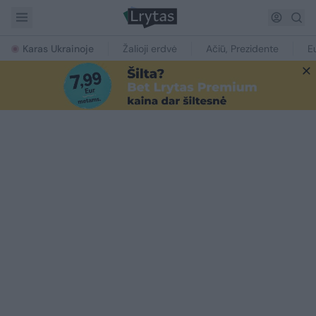
Karas Ukrainoje
Žalioji erdvė
Ačiū, Prezidente
E