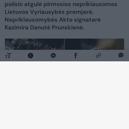
poilsio atgulė pirmosios nepriklausomos
Lietuvos Vyriausybės premjerė,
Nepriklausomybės Akto signatarė
Kazimira Danutė Prunskienė.
Daugiau nuotraukų (156)