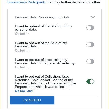
Downstream Participants
that may further disclose it to other
third parties.
Po avarijos motociklo vairuotojas ir keleivė
(gimusi 1956 m.) nuvežti į ligoninę.
Personal Data Processing Opt Outs
I want to opt-out of the Sharing of my
personal data.
Įvykis tiriamas.
Opted In
I want to opt-out of the Sale of my
Personal Data.
Buvote įvykio vietoje? Turite nuotraukų ar vaizdo
Opted In
medžiagos? Pasidalinkite vaizdais su kitais lrytas.lt
I want to opt-out of processing my
skaitytojais. Viską galite siųsti adresu
news@lrytas.lt
.
Personal Data for Targeted Advertising.
Opted In
BMW avarija
Kaunas
motociklas
Rodyti daugiau žymių
I want to opt-out of Collection, Use,
Retention, Sale, and/or Sharing of my
Personal Data that Is Unrelated with the
Purposes for which it was collected.
Opted Out
Komentuoti po šiuo straipsniu
CONFIRM