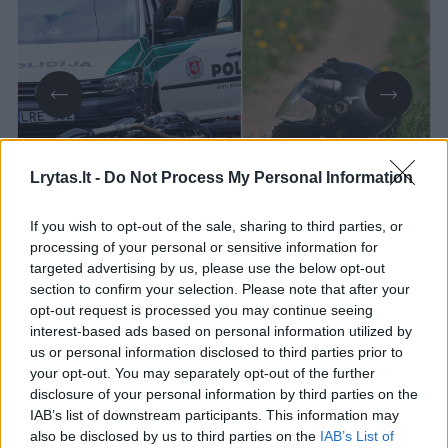
Lrytas.lt -
Do Not Process My Personal Information
Daugiau nuotraukų (1)
If you wish to opt-out of the sale, sharing to third parties, or
processing of your personal or sensitive information for
Kaip pranešė Kauno apskrities VPK, gegužės
targeted advertising by us, please use the below opt-out
section to confirm your selection. Please note that after your
2 d. apie 11 val. 30 min., kelyje A1 (Vilnius –
opt-out request is processed you may continue seeing
Kaunas – Klaipėda), Islandijos pl., susidūrė
interest-based ads based on personal information utilized by
us or personal information disclosed to third parties prior to
automobilis BMW, vairuojamas moters
your opt-out. You may separately opt-out of the further
(gimusi 2004 m.), ir motociklas „Honda“,
disclosure of your personal information by third parties on the
IAB’s list of downstream participants. This information may
vairuojamas vyro (gim. 1955 m.).
also be disclosed by us to third parties on the
IAB’s List of