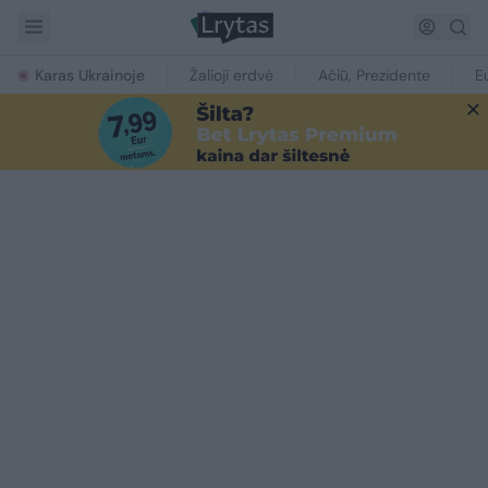
Karas Ukrainoje
Žalioji erdvė
Ačiū, Prezidente
E