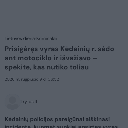
Lietuvos diena
Kriminalai
Prisigėręs vyras Kėdainių r. sėdo
ant motociklo ir išvažiavo –
spėkite, kas nutiko toliau
2026 m. rugpjūčio 9 d. 06:52
Lrytas.lt
Kėdainių policijos pareigūnai aiškinasi
incidentą, kuomet sunkiai apgirtęs vyras