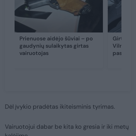
Prienuose aidėjo šūviai – po
Girtas va
gaudynių sulaikytas girtas
Vilniaus
vairuotojas
paspirtu
Dėl įvykio pradėtas ikiteisminis tyrimas.
Vairuotojui dabar be kita ko gresia ir iki metų
kalėjimo.