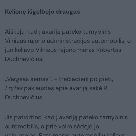
Kelionę išgelbėjo draugas
Aiškėja, kad į avariją pateko tarnybinis
Vilniaus rajono administracijos automobilis, o
juo keliavo Vilniaus rajono meras Robertas
Duchnevičius.
„Vargšas šernas“, – trečiadienį po pietų
Lrytas
paklaustas apie avariją sakė R.
Duchnevičius.
Jis patvirtino, kad į avariją pateko tarnybinis
automobilis, o prie vairo sėdėjo jo
vairuotojas. Pats meras automobiliu keliavo