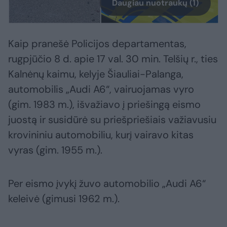
Daugiau nuotraukų (1)
Kaip pranešė Policijos departamentas,
rugpjūčio 8 d. apie 17 val. 30 min. Telšių r., ties
Kalnėnų kaimu, kelyje Šiauliai-Palanga,
automobilis „Audi A6“, vairuojamas vyro
(gim. 1983 m.), išvažiavo į priešingą eismo
juostą ir susidūrė su priešpriešiais važiavusiu
krovininiu automobiliu, kurį vairavo kitas
vyras (gim. 1955 m.).
Per eismo įvykį žuvo automobilio „Audi A6“
keleivė (gimusi 1962 m.).