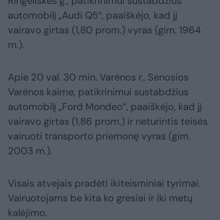
Ringeliškės g., patikrinimui sustabdžius
automobilį „Audi Q5“, paaiškėjo, kad jį
vairavo girtas (1,80 prom.) vyras (gim. 1964
m.).
Apie 20 val. 30 min. Varėnos r., Senosios
Varėnos kaime, patikrinimui sustabdžius
automobilį „Ford Mondeo“, paaiškėjo, kad jį
vairavo girtas (1,86 prom.) ir neturintis teisės
vairuoti transporto priemonę vyras (gim.
2003 m.).
Visais atvejais pradėti ikiteisminiai tyrimai.
Vairuotojams be kita ko gresiai ir iki metų
kalėjimo.