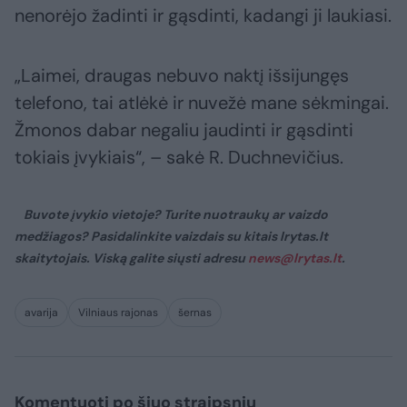
nenorėjo žadinti ir gąsdinti, kadangi ji laukiasi.
„Laimei, draugas nebuvo naktį išsijungęs
telefono, tai atlėkė ir nuvežė mane sėkmingai.
Žmonos dabar negaliu jaudinti ir gąsdinti
tokiais įvykiais“, – sakė R. Duchnevičius.
Buvote įvykio vietoje? Turite nuotraukų ar vaizdo
medžiagos? Pasidalinkite vaizdais su kitais lrytas.lt
skaitytojais. Viską galite siųsti adresu
news@lrytas.lt
.
avarija
Vilniaus rajonas
šernas
Komentuoti po šiuo straipsniu