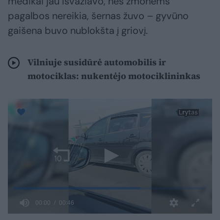
medikai jau išvažiavo, nes žmonėms
pagalbos nereikia, šernas žuvo – gyvūno
gaišena buvo nublokšta į griovį.
Vilniuje susidūrė automobilis ir
motociklas: nukentėjo motociklininkas