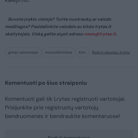
Buvote įvykio vietoje? Turite nuotraukų ar vaizdo
medžiagos? Pasidalinkite vaizdais su kitais lrytas.lt
skaitytojais. Viską galite siųsti adresu
news@lrytas.lt
.
girtas vairuotojas
motociklininkas
ktm
Rodyti daugiau žymių
Komentuoti po šiuo straipsniu
Komentuoti gali tik Lrytas registruoti vartotojai.
Prisijunkite prie registruotų vartotojų
bendruomenės ir bendraukite komentaruose!
Rodyti komentarus