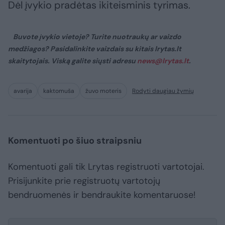
Dėl įvykio pradėtas ikiteisminis tyrimas.
Buvote įvykio vietoje? Turite nuotraukų ar vaizdo
medžiagos? Pasidalinkite vaizdais su kitais lrytas.lt
skaitytojais. Viską galite siųsti adresu
news@lrytas.lt
.
avarija
kaktomuša
žuvo moteris
Rodyti daugiau žymių
Komentuoti po šiuo straipsniu
Komentuoti gali tik Lrytas registruoti vartotojai.
Prisijunkite prie registruotų vartotojų
bendruomenės ir bendraukite komentaruose!