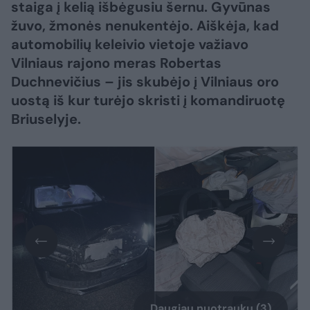
staiga į kelią išbėgusiu šernu. Gyvūnas
žuvo, žmonės nenukentėjo. Aiškėja, kad
automobilių keleivio vietoje važiavo
Vilniaus rajono meras Robertas
Duchnevičius – jis skubėjo į Vilniaus oro
uostą iš kur turėjo skristi į komandiruotę
Briuselyje.
Daugiau nuotraukų (3)