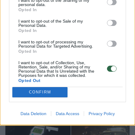
I want to opt-out of the Sharing of my
personal data.
vairuotojai – pradėta mažiausiai 14
Opted In
ikiteisminių tyrimų
I want to opt-out of the Sale of my
Personal Data.
Opted In
2026 m. rugpjūčio 9 d. 07:42
I want to opt-out of processing my
Personal Data for Targeted Advertising.
Opted In
Lrytas.lt
I want to opt-out of Collection, Use,
Retention, Sale, and/or Sharing of my
Personal Data that Is Unrelated with the
Praėjusią parą policija pradėjo mažiausiai
Purposes for which it was collected.
14 ikiteisminių tyrimų girtiems
Opted Out
vairuotojams. Dalis jų sekmadienio rytą
CONFIRM
prabudo areštinėje.
Data Deletion
Data Access
Privacy Policy