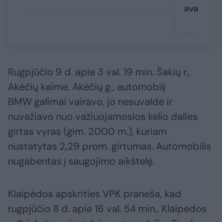
avarijos 
Rugpjūčio 9 d. apie 3 val. 19 min. Šakių r.,
Akėčių kaime, Akėčių g., automobilį
BMW galimai vairavo, jo nesuvaldė ir
nuvažiavo nuo važiuojamosios kelio dalies
girtas vyras (gim. 2000 m.), kuriam
nustatytas 2,29 prom. girtumas. Automobilis
nugabentas į saugojimo aikštelę.
Klaipėdos apskrities VPK praneša, kad
rugpjūčio 8 d. apie 16 val. 54 min., Klaipėdos