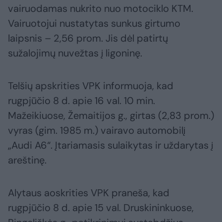
vairuodamas nukrito nuo motociklo KTM.
Vairuotojui nustatytas sunkus girtumo
laipsnis – 2,56 prom. Jis dėl patirtų
sužalojimų nuvežtas į ligoninę.
Telšių apskrities VPK informuoja, kad
rugpjūčio 8 d. apie 16 val. 10 min.
Mažeikiuose, Žemaitijos g., girtas (2,83 prom.)
vyras (gim. 1985 m.) vairavo automobilį
„Audi A6“. Įtariamasis sulaikytas ir uždarytas į
areštinę.
Alytaus aoskrities VPK praneša, kad
rugpjūčio 8 d. apie 15 val. Druskininkuose,