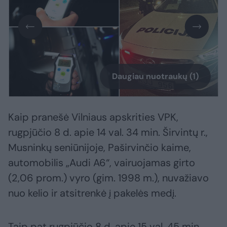
Daugiau nuotraukų (1)
Kaip pranešė Vilniaus apskrities VPK,
rugpjūčio 8 d. apie 14 val. 34 min. Širvintų r.,
Musninkų seniūnijoje, Paširvinčio kaime,
automobilis „Audi A6“, vairuojamas girto
(2,06 prom.) vyro (gim. 1998 m.), nuvažiavo
nuo kelio ir atsitrenkė į pakelės medį.
Taip pat rugpjūčio 8 d. apie 15 val. 45 min.