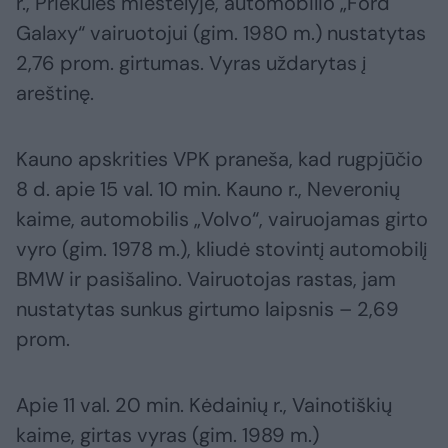
r., Priekulės miestelyje, automobilio „Ford
Galaxy“ vairuotojui (gim. 1980 m.) nustatytas
2,76 prom. girtumas. Vyras uždarytas į
areštinę.
Kauno apskrities VPK praneša, kad rugpjūčio
8 d. apie 15 val. 10 min. Kauno r., Neveronių
kaime, automobilis „Volvo“, vairuojamas girto
vyro (gim. 1978 m.), kliudė stovintį automobilį
BMW ir pasišalino. Vairuotojas rastas, jam
nustatytas sunkus girtumo laipsnis – 2,69
prom.
Apie 11 val. 20 min. Kėdainių r., Vainotiškių
kaime, girtas vyras (gim. 1989 m.)