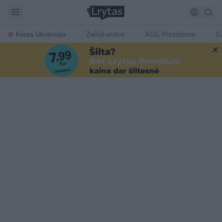
Karas Ukrainoje
Žalioji erdvė
Ačiū, Prezidente
E