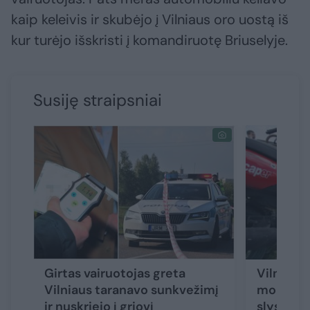
kaip keleivis ir skubėjo į Vilniaus oro uostą iš
kur turėjo išskristi į komandiruotę Briuselyje.
Susiję straipsniai
Girtas vairuotojas greta
Vilniuje
Vilniaus taranavo sunkvežimį
mopedą, 
ir nuskriejo į griovį
slysdama