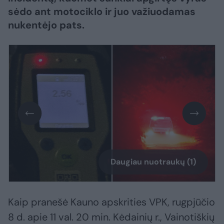
sėdo ant motociklo ir juo važiuodamas
nukentėjo pats.
Daugiau nuotraukų (1)
Kaip pranešė Kauno apskrities VPK, rugpjūčio
8 d. apie 11 val. 20 min. Kėdainių r., Vainotiškių