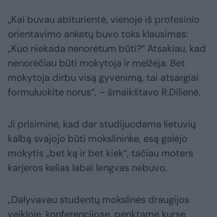
„Kai buvau abiturientė, vienoje iš profesinio
orientavimo anketų buvo toks klausimas:
„Kuo niekada nenorėtum būti?“ Atsakiau, kad
nenorėčiau būti mokytoja ir melžėja. Bet
mokytoja dirbu visą gyvenimą, tai atsargiai
formuluokite norus“, – šmaikštavo R.Dilienė.
Ji prisiminė, kad dar studijuodama lietuvių
kalbą svajojo būti mokslininke, esą galėjo
mokytis „bet ką ir bet kiek“, tačiau moters
karjeros kelias labai lengvas nebuvo.
„Dalyvavau studentų mokslinės draugijos
veikloje, konferencijose, penktame kurse