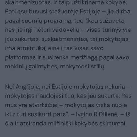
skaitmenizuotas, ir taip užtikrinama kokybė.
Pati esu buvusi stažuotėje Estijoje – jie dirba
pagal suomių programą, tad likau sužavėta,
nes jie irgi neturi vadovėlių – visas turinys yra
jau sukurtas, suskaitmenintas, tai mokytojas
ima atmintuką, eina į tas visas savo
platformas ir susirenka medžiagą pagal savo
mokinių galimybes, mokymosi stilių.
Nei Anglijoje, nei Estijoje mokytojas nekuria –
mokytojas naudojasi tuo, kas jau sukurta. Pas
mus yra atvirkščiai – mokytojas viską nuo a
iki z turi susikurti pats“, – lygino R.Dilienė, – iš
čia ir atsiranda milžiniški kokybės skirtumai.