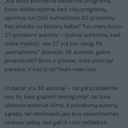
„Kai buvo priimama dabartinė programa,
buvo deklaruojama, kad visų programų
apimtys turi būti sumažintos 30 procentų.
Kas atsitiko su lietuvių kalba? Tuo metu buvo
27 privalomi autoriai – puikiai sutikome, kad
reikia mažinti, nes 27 yra per daug. Po
„sumažinimo“ atsirado 36 autoriai, galite
įsivaizduoti? Buvo ir piketai, rinko peticijai
parašus, ir kas iš to? Nulis reakcijos.
O dabar yra 36 autoriai – tai gal pradėkime
nuo to, kaip grąžinti teisingumą? Jei tuos
užsienio autorius išims iš privalomų autorių
sąrašo, tai rėmimasis jais bus nevertinamas,
neduos taškų, tad gali iš viso neišlaikyti