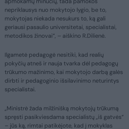
apmokamų minučių, tada pamokos
nepriklausys nuo mokytojo lygio, be to,
mokytojas niekada nesukurs to, ką gali
geriausi pasaulio universitetai, specialistai,
metodikos žinovai“, – aiškino R.Dilienė.
Ilgametė pedagogė nesitiki, kad realių
pokyčių atneš ir nauja tvarka dėl pedagogų
trūkumo mažinimo, kai mokytojo darbą galės
dirbti ir pedagoginio išsilavinimo neturintys
specialistai.
„Ministrė žada milžinišką mokytojų trūkumą
spręsti pasikviesdama specialistų „iš gatvės“
– jūs ką, rimtai patikėjote, kad į mokyklas