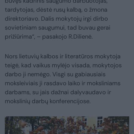
buvęs kadrinis saugumo darbuotojas,
tardytojas, dėstė rusų kalbą, o žmona
direktoriavo. Dalis mokytojų irgi dirbo
sovietiniam saugumui, tad buvau gerai
prižiūrima“, – pasakojo R.Dilienė.
Nors lietuvių kalbos ir literatūros mokytoja
teigė, kad vaikus mylėjo visada, mokytojos
darbo ji nemėgo. Visgi su gabiausiais
moksleiviais ji rasdavo laiko ir moksliniams
darbams, su jais dažnai dalyvaudavo ir
mokslinių darbų konferencijose.