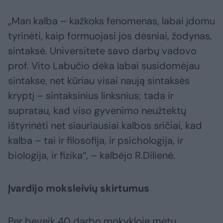
„Man kalba – kažkoks fenomenas, labai įdomu
tyrinėti, kaip formuojasi jos dėsniai, žodynas,
sintaksė. Universitete savo darbų vadovo
prof. Vito Labučio dėka labai susidomėjau
sintakse, net kūriau visai naują sintaksės
kryptį – sintaksinius linksnius; tada ir
supratau, kad viso gyvenimo neužtektų
ištyrinėti net siauriausiai kalbos sričiai, kad
kalba – tai ir filosofija, ir psichologija, ir
biologija, ir fizika“, – kalbėjo R.Dilienė.
Įvardijo moksleivių skirtumus
Per beveik 40 darbo mokykloje metų