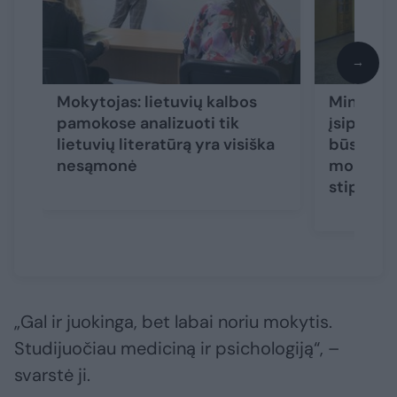
→
Mokytojas: lietuvių kalbos
Minister
pamokose analizuoti tik
įsipareig
lietuvių literatūrą yra visiška
būsimie
nesąmonė
mokamos
stipendi
„Gal ir juokinga, bet labai noriu mokytis.
Studijuočiau mediciną ir psichologiją“, –
svarstė ji.