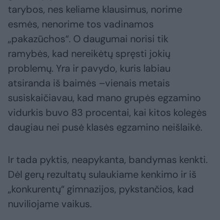
tarybos, nes keliame klausimus, norime
esmės, nenorime tos vadinamos
„pakazūchos“. O daugumai norisi tik
ramybės, kad nereikėtų spręsti jokių
problemų. Yra ir pavydo, kuris labiau
atsiranda iš baimės –vienais metais
susiskaičiavau, kad mano grupės egzamino
vidurkis buvo 83 procentai, kai kitos kolegės
daugiau nei pusė klasės egzamino neišlaikė.
Ir tada pyktis, neapykanta, bandymas kenkti.
Dėl gerų rezultatų sulaukiame kenkimo ir iš
„konkurentų“ gimnazijos, pykstančios, kad
nuviliojame vaikus.