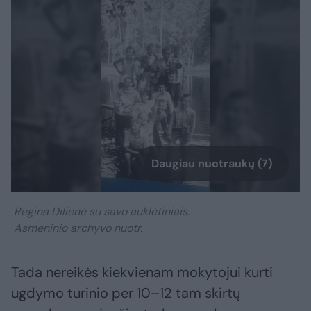
Daugiau nuotraukų (7)
Regina Dilienė su savo auklėtiniais.
Asmeninio archyvo nuotr.
Tada nereikės kiekvienam mokytojui kurti
ugdymo turinio per 10–12 tam skirtų