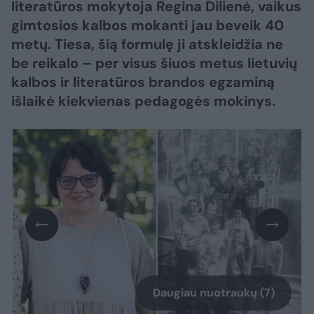
literatūros mokytoja Regina Dilienė, vaikus
gimtosios kalbos mokanti jau beveik 40
metų. Tiesa, šią formulę ji atskleidžia ne
be reikalo – per visus šiuos metus lietuvių
kalbos ir literatūros brandos egzaminą
išlaikė kiekvienas pedagogės mokinys.
Daugiau nuotraukų (7)