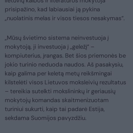
lietuvių kalbos ir literatūros mokytoja
prisipažino, kad labiausiai ją pykina
„nuolatinis melas ir visos tiesos nesakymas“.
„Mūsų švietimo sistema neinvestuoja į
mokytoją, ji investuoja į „geležį“ –
kompiuterius, įrangas. Bet šios priemonės be
jokio turinio neduoda naudos. Aš pasakysiu,
kaip galima per keletą metų reikšmingai
kilstelėti visos Lietuvos moksleivių rezultatus
– tereikia sutelkti mokslininkų ir geriausių
mokytojų komandas skaitmenizuotam
turiniui sukurti, kaip tai padarė Estija,
sekdama Suomijos pavyzdžiu.