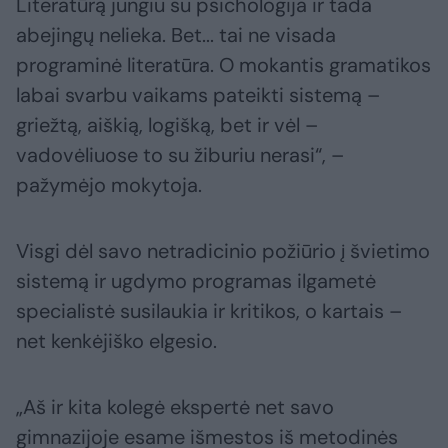
Literatūrą jungiu su psichologija ir tada
abejingų nelieka. Bet... tai ne visada
programinė literatūra. O mokantis gramatikos
labai svarbu vaikams pateikti sistemą –
griežtą, aiškią, logišką, bet ir vėl –
vadovėliuose to su žiburiu nerasi“, –
pažymėjo mokytoja.
Visgi dėl savo netradicinio požiūrio į švietimo
sistemą ir ugdymo programas ilgametė
specialistė susilaukia ir kritikos, o kartais –
net kenkėjiško elgesio.
„Aš ir kita kolegė ekspertė net savo
gimnazijoje esame išmestos iš metodinės