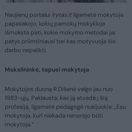
Naujienų portalui
lrytas.lt
ilgametė mokytoja
papasakojo, kokių pamokų mokykloje
išmoksta pati, kokie mokymo metodai jai
patys priimtiniausi bei kas motyvuoja šio
darbo nepalikti.
Mokslininkė, tapusi mokytoja
Mokytojos duoną R.Dilienė valgo jau nuo
1983-ųjų. Paklausta, kas ją atvedė į šią
profesiją, ilgametė pedagogė nusijuokia: „Esu
mokytoja, kuri niekada nenorėjo būti
mokytoja.“