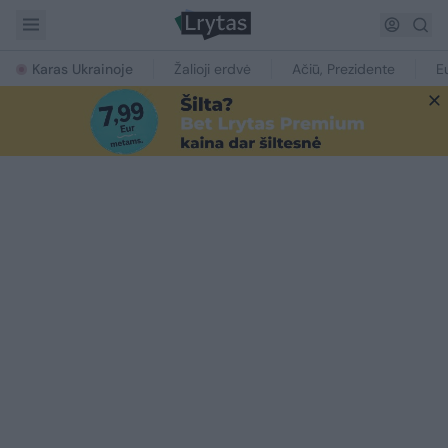
Karas Ukrainoje
Žalioji erdvė
Ačiū, Prezidente
E