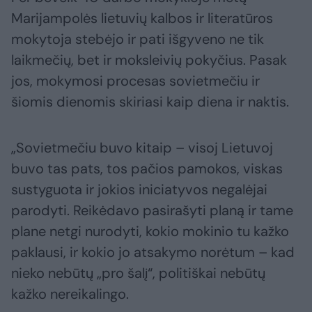
Marijampolės lietuvių kalbos ir literatūros
mokytoja stebėjo ir pati išgyveno ne tik
laikmečių, bet ir moksleivių pokyčius. Pasak
jos, mokymosi procesas sovietmečiu ir
šiomis dienomis skiriasi kaip diena ir naktis.
„Sovietmečiu buvo kitaip – visoj Lietuvoj
buvo tas pats, tos pačios pamokos, viskas
sustyguota ir jokios iniciatyvos negalėjai
parodyti. Reikėdavo pasirašyti planą ir tame
plane netgi nurodyti, kokio mokinio tu kažko
paklausi, ir kokio jo atsakymo norėtum – kad
nieko nebūtų „pro šalį“, politiškai nebūtų
kažko nereikalingo.