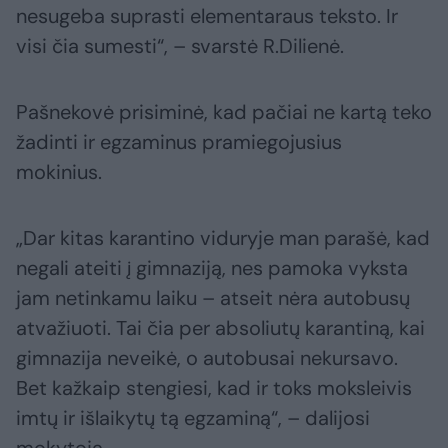
nesugeba suprasti elementaraus teksto. Ir
visi čia sumesti“, – svarstė R.Dilienė.
Pašnekovė prisiminė, kad pačiai ne kartą teko
žadinti ir egzaminus pramiegojusius
mokinius.
„Dar kitas karantino viduryje man parašė, kad
negali ateiti į gimnaziją, nes pamoka vyksta
jam netinkamu laiku – atseit nėra autobusų
atvažiuoti. Tai čia per absoliutų karantiną, kai
gimnazija neveikė, o autobusai nekursavo.
Bet kažkaip stengiesi, kad ir toks moksleivis
imtų ir išlaikytų tą egzaminą“, – dalijosi
mokytoja.