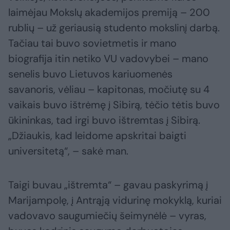
laimėjau Mokslų akademijos premiją – 200
rublių – už geriausią studento mokslinį darbą.
Tačiau tai buvo sovietmetis ir mano
biografija itin netiko VU vadovybei – mano
senelis buvo Lietuvos kariuomenės
savanoris, vėliau – kapitonas, močiutę su 4
vaikais buvo ištrėmę į Sibirą, tėčio tėtis buvo
ūkininkas, tad irgi buvo ištremtas į Sibirą.
„Džiaukis, kad leidome apskritai baigti
universitetą“, – sakė man.
Taigi buvau „ištremta“ – gavau paskyrimą į
Marijampolę, į Antrąją vidurinę mokyklą, kuriai
vadovavo saugumiečių šeimynėlė – vyras,