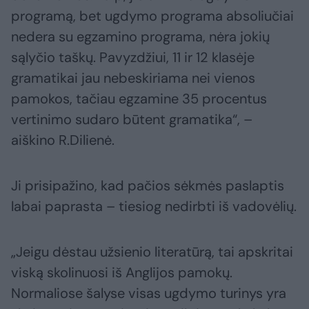
programą, bet ugdymo programa absoliučiai
nedera su egzamino programa, nėra jokių
sąlyčio taškų. Pavyzdžiui, 11 ir 12 klasėje
gramatikai jau nebeskiriama nei vienos
pamokos, tačiau egzamine 35 procentus
vertinimo sudaro būtent gramatika“, –
aiškino R.Dilienė.
Ji prisipažino, kad pačios sėkmės paslaptis
labai paprasta – tiesiog nedirbti iš vadovėlių.
„Jeigu dėstau užsienio literatūrą, tai apskritai
viską skolinuosi iš Anglijos pamokų.
Normaliose šalyse visas ugdymo turinys yra