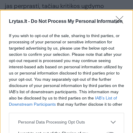
jas perprasti, tačiau kritikos ugdymo
programai ji taip pat negaili.
Lrytas.lt -
Do Not Process My Personal Information
If you wish to opt-out of the sale, sharing to third parties, or
processing of your personal or sensitive information for
targeted advertising by us, please use the below opt-out
section to confirm your selection. Please note that after your
opt-out request is processed you may continue seeing
interest-based ads based on personal information utilized by
us or personal information disclosed to third parties prior to
your opt-out. You may separately opt-out of the further
disclosure of your personal information by third parties on the
IAB’s list of downstream participants. This information may
also be disclosed by us to third parties on the
IAB’s List of
Daugiau nuotraukų (7)
Downstream Participants
that may further disclose it to other
third parties.
Regina Dilienė su savo „šimtukininkėmis“.
Personal Data Processing Opt Outs
Asmeninio archyvo nuotr.