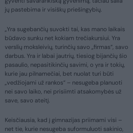
gyventi savarankišką gyvenimą, tačiau šalia
jų pastebima ir visiškų priešingybių.
„Yra sugebančių suvokti tai, kas mano laikais
būdavo sunku net kokiam trečiakursiui. Yra
verslių moksleivių, turinčių savo „firmas“, savo
darbus. Yra ir labai jautrių, tiesiog bijančių šio
pasaulio, nepasitikinčių savimi, o yra ir tokių,
kurie jau pilnamečiai, bet nuolat turi būti
„vedžiojami už rankos“ – nesugeba planuoti
nei savo laiko, nei prisiimti atsakomybės už
save, savo ateitį.
Keisčiausia, kad į gimnazijas priimami visi –
net tie, kurie nesugeba suformuluoti sakinio,