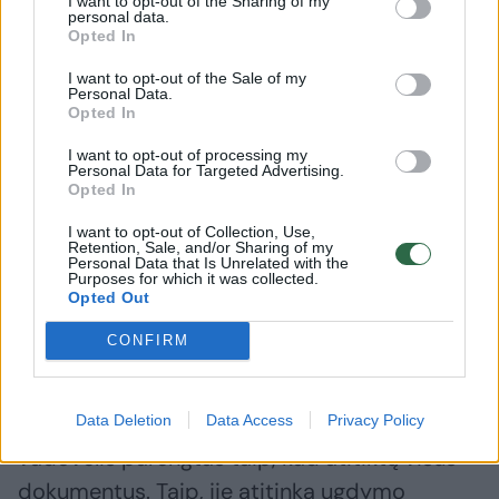
I want to opt-out of the Sharing of my
personal data.
Opted In
„Tos žaidimo taisyklės taip paprastai niekur
I want to opt-out of the Sale of my
nesurašytos – jų reikia ieškoti patiems,
Personal Data.
egzamino programoje, vertinimo instrukcijoje,
Opted In
ugdymo programose. Žinoma, bepigu man
I want to opt-out of processing my
Personal Data for Targeted Advertising.
šnekėti, kai esu to mokiusis užsienio ekspertų
Opted In
kursuose, pati kūrusi įvairių respublikinių
I want to opt-out of Collection, Use,
tyrimų ir patikrinimų užduotis... Apie
Retention, Sale, and/or Sharing of my
Personal Data that Is Unrelated with the
Purposes for which it was collected.
egzaminą nei vieno sakinio vadovėliuose
Opted Out
nėra, o 99 procentai Lietuvos mokytojų
CONFIRM
moko būtent iš vadovėlių.
Ir mokytojai kažkodėl šventai pasitiki, kad
Data Deletion
Data Access
Privacy Policy
vadovėlis parengtas taip, kad atitiktų visus
dokumentus. Taip, jie atitinka ugdymo