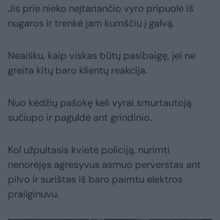
Jis prie nieko neįtariančio vyro pripuolė iš
nugaros ir trenkė jam kumščiu į galvą.
Neaišku, kaip viskas būtų pasibaigę, jei ne
greita kitų baro klientų reakcija.
Nuo kėdžių pašokę keli vyrai smurtautoją
sučiupo ir paguldė ant grindinio.
Kol užpultasis kvietė policiją, nurimti
nenorėjęs agresyvus asmuo perverstas ant
pilvo ir surištas iš baro paimtu elektros
prailginuvu.