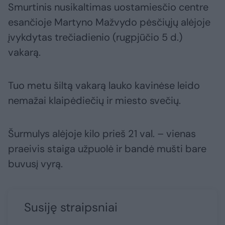
Smurtinis nusikaltimas uostamiesčio centre
esančioje Martyno Mažvydo pėsčiųjų alėjoje
įvykdytas trečiadienio (rugpjūčio 5 d.)
vakarą.
Tuo metu šiltą vakarą lauko kavinėse leido
nemažai klaipėdiečių ir miesto svečių.
Šurmulys alėjoje kilo prieš 21 val. – vienas
praeivis staiga užpuolė ir bandė mušti bare
buvusį vyrą.
Susiję straipsniai