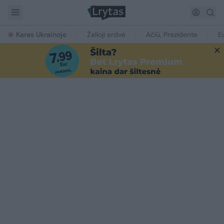
Karas Ukrainoje
Žalioji erdvė
Ačiū, Prezidente
E