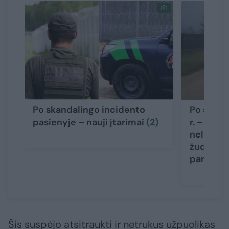
Po skandalingo incidento
Po šeimo
pasienyje – nauji įtarimai
(2)
r. – nauj
nelegalu
žudikas g
pareigū
Šis suspėjo atsitraukti ir netrukus užpuolikas