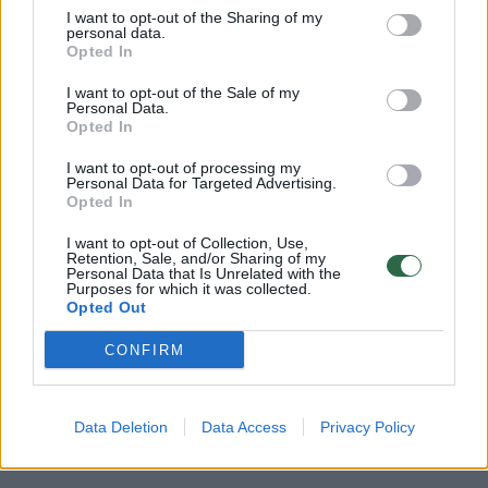
Klaipėdos policininkai aiškinasi, kas jauną
I want to opt-out of the Sharing of my
vyrą paskatino netikėtai pulti mušti
personal data.
Opted In
pačiame miesto centre esančiame bare
ramiai laiką leidusį nepažįstamą gerokai
I want to opt-out of the Sale of my
Personal Data.
vyresnį asmenį.
Opted In
I want to opt-out of processing my
Personal Data for Targeted Advertising.
Opted In
I want to opt-out of Collection, Use,
Retention, Sale, and/or Sharing of my
Personal Data that Is Unrelated with the
Purposes for which it was collected.
Opted Out
CONFIRM
Daugiau nuotraukų (2)
Data Deletion
Data Access
Privacy Policy