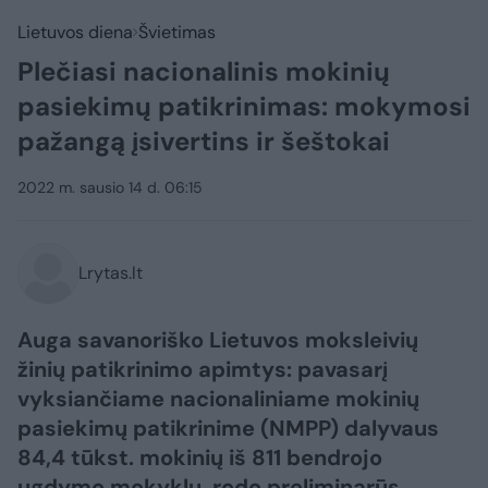
Lietuvos diena
Švietimas
Plečiasi nacionalinis mokinių
pasiekimų patikrinimas: mokymosi
pažangą įsivertins ir šeštokai
2022 m. sausio 14 d. 06:15
Lrytas.lt
Auga savanoriško Lietuvos moksleivių
žinių patikrinimo apimtys: pavasarį
vyksiančiame nacionaliniame mokinių
pasiekimų patikrinime (NMPP) dalyvaus
84,4 tūkst. mokinių iš 811 bendrojo
ugdymo mokyklų, rodo preliminarūs