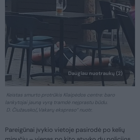
Daugiau nuotraukų (2)
Keistas smurto protrūkis Klaipėdos centre: baro
lankytojai jauną vyrą tramdė neįprastu būdu.
D. Čiužausko/„Vakarų ekspreso“ nuotr.
Pareigūnai įvykio vietoje pasirodė po kelių
minučių – vienas po kito atvyko du policijos