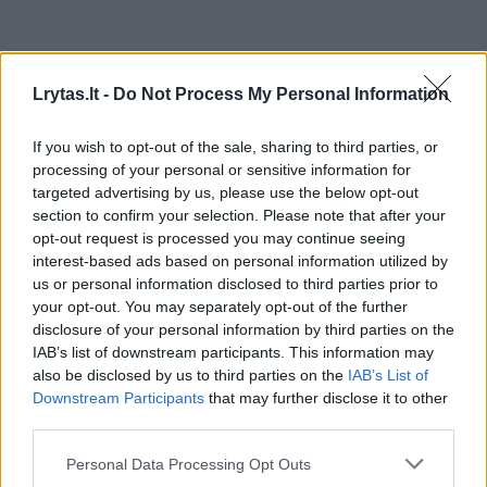
Lrytas.lt -
Do Not Process My Personal Information
Lietuvos diena
Kriminalai
If you wish to opt-out of the sale, sharing to third parties, or
processing of your personal or sensitive information for
Keistas smurto protrūkis
targeted advertising by us, please use the below opt-out
Klaipėdos centre: baro lankytojai
section to confirm your selection. Please note that after your
opt-out request is processed you may continue seeing
jauną vyrą tramdė neįprastu būdu
interest-based ads based on personal information utilized by
(3)
us or personal information disclosed to third parties prior to
your opt-out. You may separately opt-out of the further
disclosure of your personal information by third parties on the
2026 m. rugpjūčio 7 d. 07:17
IAB’s list of downstream participants. This information may
also be disclosed by us to third parties on the
IAB’s List of
Downstream Participants
that may further disclose it to other
Darius Čiužauskas
third parties.
Personal Data Processing Opt Outs