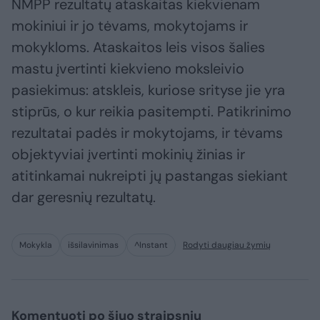
NMPP rezultatų ataskaitas kiekvienam
mokiniui ir jo tėvams, mokytojams ir
mokykloms. Ataskaitos leis visos šalies
mastu įvertinti kiekvieno moksleivio
pasiekimus: atskleis, kuriose srityse jie yra
stiprūs, o kur reikia pasitempti. Patikrinimo
rezultatai padės ir mokytojams, ir tėvams
objektyviai įvertinti mokinių žinias ir
atitinkamai nukreipti jų pastangas siekiant
dar geresnių rezultatų.
Mokykla
išsilavinimas
^Instant
Rodyti daugiau žymių
Komentuoti po šiuo straipsniu