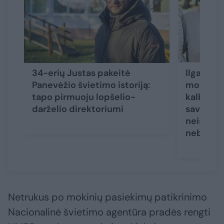
34-erių Justas pakeitė
Ilgametė
Panevėžio švietimo istoriją:
mokytoja
tapo pirmuoju lopšelio-
kalbos ir
darželio direktoriumi
savaip: 
neišlaik
nebuvo
Netrukus po mokinių pasiekimų patikrinimo
Nacionalinė švietimo agentūra pradės rengti