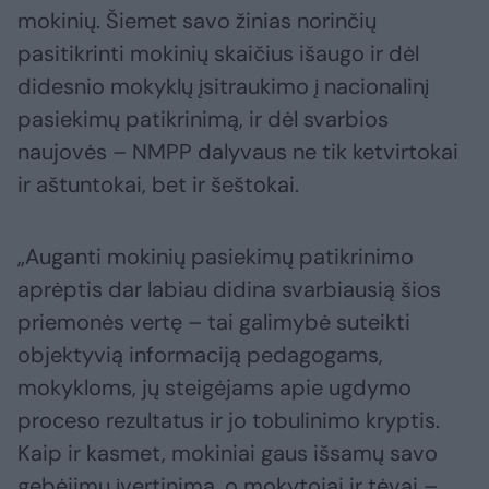
mokinių. Šiemet savo žinias norinčių
pasitikrinti mokinių skaičius išaugo ir dėl
didesnio mokyklų įsitraukimo į nacionalinį
pasiekimų patikrinimą, ir dėl svarbios
naujovės – NMPP dalyvaus ne tik ketvirtokai
ir aštuntokai, bet ir šeštokai.
„Auganti mokinių pasiekimų patikrinimo
aprėptis dar labiau didina svarbiausią šios
priemonės vertę – tai galimybė suteikti
objektyvią informaciją pedagogams,
mokykloms, jų steigėjams apie ugdymo
proceso rezultatus ir jo tobulinimo kryptis.
Kaip ir kasmet, mokiniai gaus išsamų savo
gebėjimų įvertinimą, o mokytojai ir tėvai –