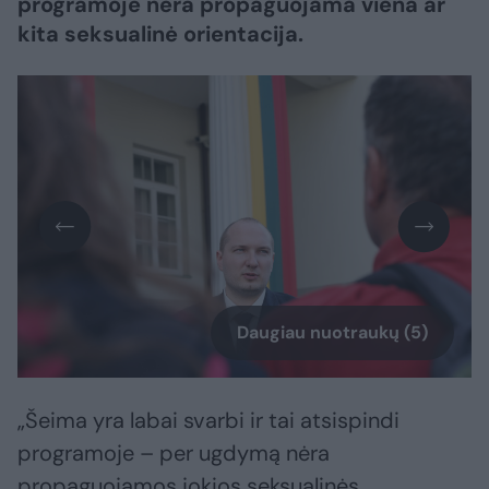
programoje nėra propaguojama viena ar
kita seksualinė orientacija.
Daugiau nuotraukų (5)
„Šeima yra labai svarbi ir tai atsispindi
programoje – per ugdymą nėra
propaguojamos jokios seksualinės