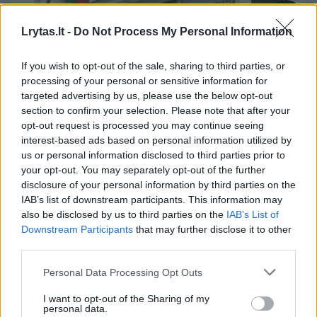
→
Lrytas.lt -
Do Not Process My Personal Information
Švietimo ministerija
G. Jakšta
If you wish to opt-out of the sale, sharing to third parties, or
sureagavo į pasipiktinimą
pateiks t
processing of your personal or sensitive information for
gyvenimo įgūdžių programa:
nuo kitų
targeted advertising by us, please use the below opt-out
kai kurie merai tapo
atlygin
section to confirm your selection. Please note that after your
dezinformacijos aukomis
opt-out request is processed you may continue seeing
interest-based ads based on personal information utilized by
us or personal information disclosed to third parties prior to
your opt-out. You may separately opt-out of the further
disclosure of your personal information by third parties on the
IAB’s list of downstream participants. This information may
Jis pažymėjo, kad mokytojai palankiai vertina
also be disclosed by us to third parties on the
IAB’s List of
Downstream Participants
that may further disclose it to other
naująją programą ir jau pradėjo ruoštis šių
third parties.
pamokų dėstymui.
Personal Data Processing Opt Outs
I want to opt-out of the Sharing of my
„Jau startavo Vytauto Didžiojo universiteto
personal data.