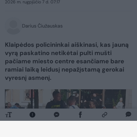
2026 m. rugpjūčio 7 d. 07:17
Darius Čiužauskas
Klaipėdos policininkai aiškinasi, kas jauną
vyrą paskatino netikėtai pulti mušti
pačiame miesto centre esančiame bare
ramiai laiką leidusį nepažįstamą gerokai
vyresnį asmenį.