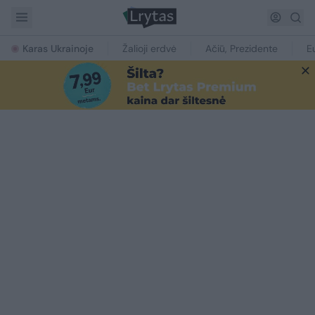
Karas Ukrainoje
Žalioji erdvė
Ačiū, Prezidente
E