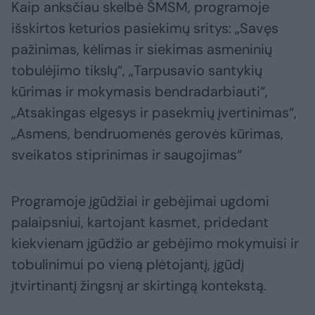
Kaip anksčiau skelbė ŠMSM, programoje
išskirtos keturios pasiekimų sritys: „Savęs
pažinimas, kėlimas ir siekimas asmeninių
tobulėjimo tikslų“, „Tarpusavio santykių
kūrimas ir mokymasis bendradarbiauti“,
„Atsakingas elgesys ir pasekmių įvertinimas“,
„Asmens, bendruomenės gerovės kūrimas,
sveikatos stiprinimas ir saugojimas“
Programoje įgūdžiai ir gebėjimai ugdomi
palaipsniui, kartojant kasmet, pridedant
kiekvienam įgūdžio ar gebėjimo mokymuisi ir
tobulinimui po vieną plėtojantį, įgūdį
įtvirtinantį žingsnį ar skirtingą kontekstą.