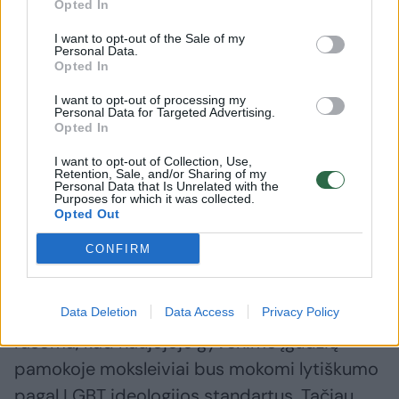
Opted In
gyvenimo įgūdžių programos mokantiems
pedagogams, netrukus turėtų startuoti ir
I want to opt-out of the Sale of my
Personal Data.
Vilniaus universiteto programa“, – teigė G.
Opted In
Jakštas.
I want to opt-out of processing my
Personal Data for Targeted Advertising.
Opted In
„Diskutuojant su mokyklomis ir mokyklų
I want to opt-out of Collection, Use,
atstovais, mokytojai mato didelę naudą
Retention, Sale, and/or Sharing of my
Personal Data that Is Unrelated with the
Purposes for which it was collected.
socialinio, emocinio vaikų intelekto ugdymui“,
Opted Out
– pažymėjo ministras.
CONFIRM
Praėjusią savaitę socialiniuose tinkluose imta
dalintis netikru dokumentu, kuriame buvo
Data Deletion
Data Access
Privacy Policy
rašoma, kad naujojoje gyvenimo įgūdžių
pamokoje moksleiviai bus mokomi lytiškumo
pagal LGBT ideologijos standartus. Tačiau