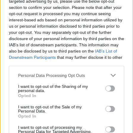
targeted advertising by us, please use the below opt-out
„Kai gausime visus pasiūlymus, tada
section to confirm your selection. Please note that after your
vertinsime su mokytojais ar tie pasiūlymai
opt-out request is processed you may continue seeing
tenkins, ar vis dėlto skelbsime tikrąjį streiką“,
interest-based ads based on personal information utilized by
us or personal information disclosed to third parties prior to
– sakė A. Navickas.
your opt-out. You may separately opt-out of the further
disclosure of your personal information by third parties on the
IAB’s list of downstream participants. This information may
Ministras G. Jakštas antradienį pranešė, kad
also be disclosed by us to third parties on the
IAB’s List of
šiuo metu ministerija, gavusi Finansų
Downstream Participants
that may further disclose it to other
third parties.
ministerijos prognozes dėl kitų metų
vidutinio darbo užmokesčio, vertina
Personal Data Processing Opt Outs
pedagogų atlyginimų didinimo galimybes.
I want to opt-out of the Sharing of my
personal data.
Kitą savaitę ministras pažadėjo pateikti
Opted In
konkrečius pasiūlymus, kiek galėtų didėti
I want to opt-out of the Sale of my
mokytojų atlyginimai kitais metais.
Personal Data.
Opted In
I want to opt-out of processing my
Penktadienį ryte vyko įspėjamasis pedagogų
Personal Data for Targeted Advertising.