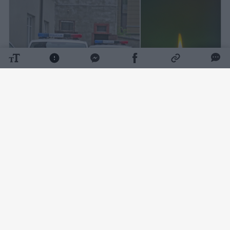
Daugiau nuotraukų (1)
Kaip pranešė Vilniaus apskrities VPK,
rugpjūčio 7 d. apie 9 val. 10 min. Vilniuje,
Sodų g., automobilyje, rastas nenustatytos
tapatybės apie 25 m. amžiaus mirusios
moters kūnas be išorinių smurto požymių.