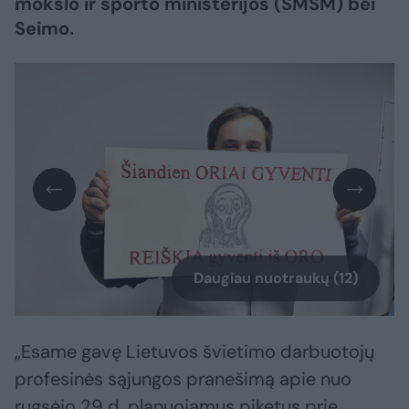
mokslo ir sporto ministerijos (ŠMSM) bei
Seimo.
Daugiau nuotraukų (12)
„Esame gavę Lietuvos švietimo darbuotojų
profesinės sąjungos pranešimą apie nuo
rugsėjo 29 d. planuojamus piketus prie