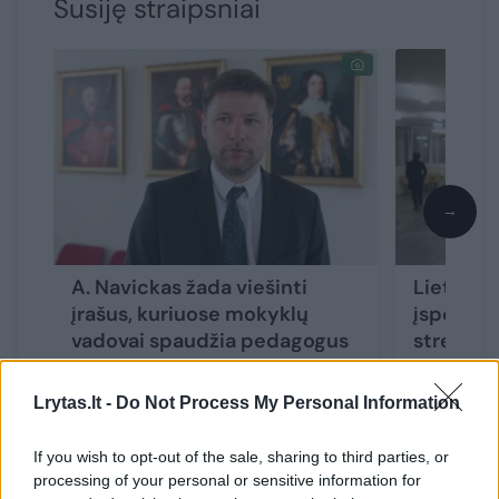
Susiję straipsniai
→
A. Navickas žada viešinti
Lietuvoj
įrašus, kuriuose mokyklų
įspėjama
vadovai spaudžia pedagogus
streikas:
nestreikuoti
atlygini
Lrytas.lt -
Do Not Process My Personal Information
If you wish to opt-out of the sale, sharing to third parties, or
processing of your personal or sensitive information for