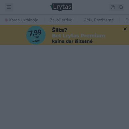
Karas Ukrainoje
Žalioji erdvė
Ačiū, Prezidente
E