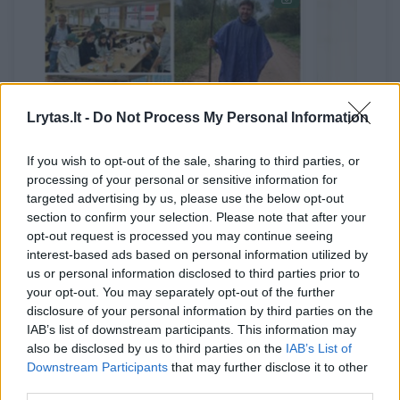
Lrytas.lt -
Do Not Process My Personal Information
→
If you wish to opt-out of the sale, sharing to third parties, or
Žygį per Lietuvą įpusėję
I. Šimon
processing of your personal or sensitive information for
mokytojai – apie netikėtas
su strei
targeted advertising by us, please use the below opt-out
section to confirm your selection. Please note that after your
reakcijas: žmonės laukia
profsąju
opt-out request is processed you may continue seeing
šalikelėse, automobiliai
kompromi
interest-based ads based on personal information utilized by
signalizuoja
girdėjo, 
us or personal information disclosed to third parties prior to
your opt-out. You may separately opt-out of the further
disclosure of your personal information by third parties on the
IAB’s list of downstream participants. This information may
also be disclosed by us to third parties on the
IAB’s List of
Downstream Participants
that may further disclose it to other
„Ši Vyriausybė, rengdama visus savo
third parties.