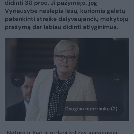
didinti 30 proc. Ji pažymėjo, jog
Vyriausybė neslepia lėšų, kuriomis galėtų
patenkinti streike dalyvaujančių mokytojų
prašymą dar labiau didinti atlyginimus.
Daugiau nuotraukų (2)
„Natūralu, kad šį rudenį kol kas garsiausiai