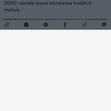
2002-aisiais buvo nuteistas kalėti 6
metus.
Daugiau nuotraukų (3)
Kretingalės pagrindinės mokyklos moksleivio
keturiolikmečio Manto P., kuris žuvo nuo