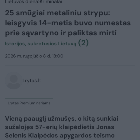
Lietuvos diena
Kriminalai
25 smūgiai metaliniu strypu:
leisgyvis 14-metis buvo numestas
prie sąvartyno ir paliktas mirti
(2)
Istorijos, sukrėtusios Lietuvą
2026 m. rugpjūčio 8 d. 18:00
Lrytas.lt
Lrytas Premium nariams
Vieną paauglį užmušęs, o kitą sunkiai
sužalojęs 57-erių klaipėdietis Jonas
Selenis Klaipėdos apygardos teismo