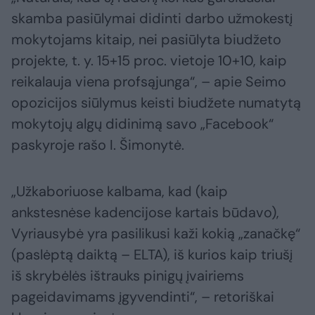
skamba pasiūlymai didinti darbo užmokestį
mokytojams kitaip, nei pasiūlyta biudžeto
projekte, t. y. 15+15 proc. vietoje 10+10, kaip
reikalauja viena profsąjunga“, – apie Seimo
opozicijos siūlymus keisti biudžete numatytą
mokytojų algų didinimą savo „Facebook“
paskyroje rašo I. Šimonytė.
„Užkaboriuose kalbama, kad (kaip
ankstesnėse kadencijose kartais būdavo),
Vyriausybė yra pasilikusi kaži kokią „zanačkę“
(paslėptą daiktą – ELTA), iš kurios kaip triušį
iš skrybėlės ištrauks pinigų įvairiems
pageidavimams įgyvendinti“, – retoriškai