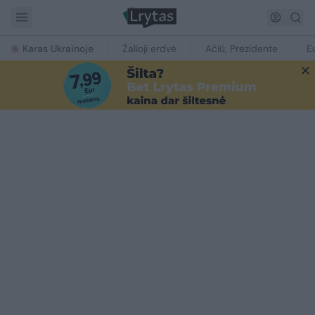
Karas Ukrainoje
Žalioji erdvė
Ačiū, Prezidente
E