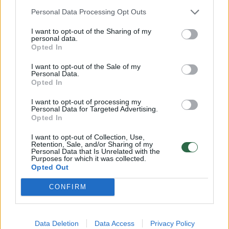
biudžetus, tokių fokusų nedarė ir nedarys –
Personal Data Processing Opt Outs
aiškiai ir skaidriai deklaruojame biudžeto
projektu visas galimybes ir visus siūlymus.
I want to opt-out of the Sharing of my
personal data.
Būna, kad situacija keičiasi, būna, kad
Opted In
biudžetą tenka metų viduryje taisyti dėl
I want to opt-out of the Sale of my
Personal Data.
pasikeitusios situacijos, bet tada tai ir
Opted In
darome“, – rašo I. Šimonytė.
I want to opt-out of processing my
Personal Data for Targeted Advertising.
Opted In
„Biudžeto projektų svarstymo metu galutinai
I want to opt-out of Collection, Use,
priimamo projekto paklaida nuo pirminio
Retention, Sale, and/or Sharing of my
Personal Data that Is Unrelated with the
būna labai nedidelė ir tikrai jau ne
Purposes for which it was collected.
Opted Out
šimtamilijoninė, ko reikalautų „15+15“, –
CONFIRM
pabrėžia ministrė pirmininkė.
ELTA primena, kad Lietuvos švietimo
Data Deletion
Data Access
Privacy Policy