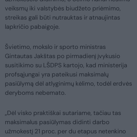
veiksmų iki valstybės biudžeto priėmimo,
streikas gali būti nutrauktas ir atnaujintas
lapkričio pabaigoje.
Švietimo, mokslo ir sporto ministras
Gintautas Jakštas po pirmadienį įvykusio
susitikimo su LŠDPS kartojo, kad ministerija
profsąjungai yra pateikusi maksimalų
pasiūlymą dėl atlyginimų kėlimo, todėl erdvės
deryboms nebemato.
„Dėl visko praktiškai sutariame, tačiau tas
maksimalus pasiūlymas didinti darbo
užmokestį 21 proc. per du etapus netenkino