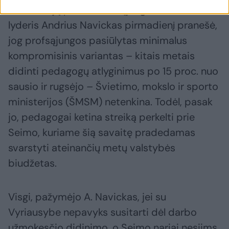
darbuotojų profesinės sąjungos (LŠDPS)
lyderis Andrius Navickas pirmadienį pranešė,
jog profsąjungos pasiūlytas minimalus
kompromisinis variantas – kitais metais
didinti pedagogų atlyginimus po 15 proc. nuo
sausio ir rugsėjo – Švietimo, mokslo ir sporto
ministerijos (ŠMSM) netenkina. Todėl, pasak
jo, pedagogai ketina streiką perkelti prie
Seimo, kuriame šią savaitę pradedamas
svarstyti ateinančių metų valstybės
biudžetas.
Visgi, pažymėjo A. Navickas, jei su
Vyriausybe nepavyks susitarti dėl darbo
užmokesčio didinimo, o Seimo nariai nesiims