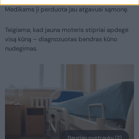
Medikams ji perduota jau atgavusi sąmonę.
Teigiama, kad jauna moteris stipriai apdegė
visą kūną – diagnozuotas bendras kūno
nudegimas.
Daugiau nuotraukų (2)