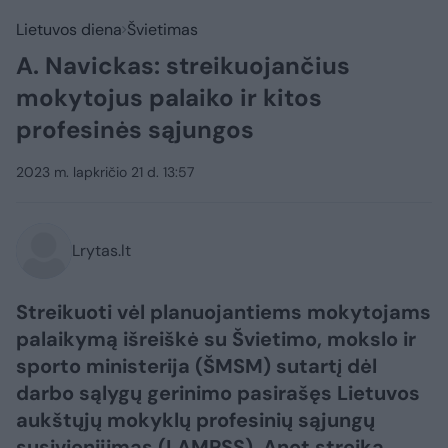
Lietuvos diena
Švietimas
A. Navickas: streikuojančius
mokytojus palaiko ir kitos
profesinės sąjungos
2023 m. lapkričio 21 d. 13:57
Lrytas.lt
Streikuoti vėl planuojantiems mokytojams
palaikymą išreiškė su Švietimo, mokslo ir
sporto ministerija (ŠMSM) sutartį dėl
darbo sąlygų gerinimo pasirašęs Lietuvos
aukštųjų mokyklų profesinių sąjungų
susivienijimas (LAMPSS). Anot streiką