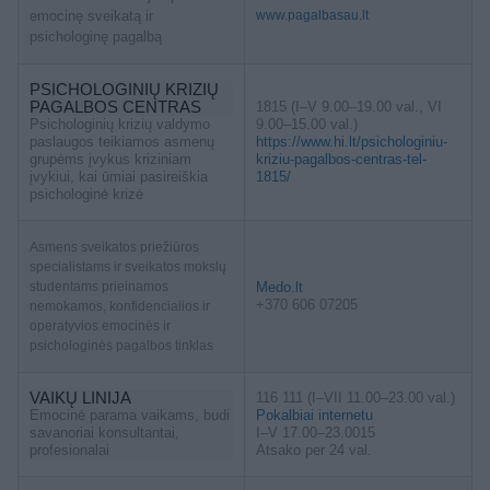
emocinę sveikatą ir
www.pagalbasau.lt
psichologinę pagalbą
PSICHOLOGINIŲ KRIZIŲ
PAGALBOS CENTRAS
1815 (I–V 9.00–19.00 val., VI
Psichologinių krizių valdymo
9.00–15.00 val.)
paslaugos teikiamos asmenų
https://www.hi.lt/psichologiniu-
grupėms įvykus kriziniam
kriziu-pagalbos-centras-tel-
įvykiui, kai ūmiai pasireiškia
1815/
psichologinė krizė
Asmens sveikatos priežiūros
specialistams ir sveikatos mokslų
studentams prieinamos
Medo.lt
+370 606 07205
nemokamos, konfidencialios ir
operatyvios emocinės ir
psichologinės pagalbos tinklas
VAIKŲ LINIJA
116 111 (I–VII 11.00–23.00 val.)
Emocinė parama vaikams, budi
Pokalbiai internetu
savanoriai konsultantai,
I–V 17.00–23.0015
profesionalai
Atsako per 24 val.