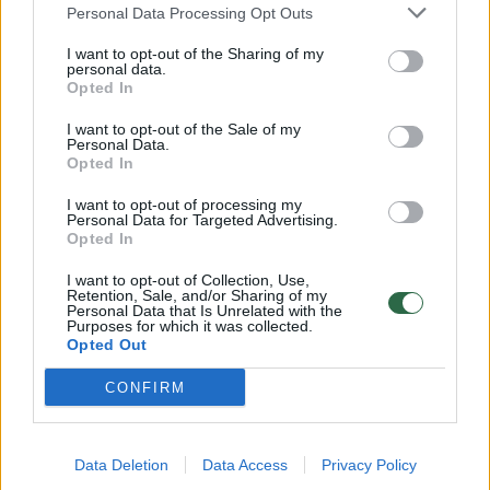
Personal Data Processing Opt Outs
Viskas įvyko namo kieme – vyras kraupų
I want to opt-out of the Sharing of my
vaizdą išvydo žvilgtelėjęs pro langą.
personal data.
Opted In
I want to opt-out of the Sale of my
Išbėgęs į kiemą, jis liepsnų apimtą žmoną
Personal Data.
Opted In
užgesino.
I want to opt-out of processing my
Personal Data for Targeted Advertising.
Opted In
Į Plungės ligoninę apdegusią 36 metų moterį
greitosios medicininės pagalbos tarnybos
I want to opt-out of Collection, Use,
Retention, Sale, and/or Sharing of my
brigada pristatė apie 5.16 val.
Personal Data that Is Unrelated with the
Purposes for which it was collected.
Opted Out
Iki greitosios medikų atvykimo, sąmonę
CONFIRM
praradusią plungiškę gaivino ugniagesiai
gelbėtojai ir policininkai.
Data Deletion
Data Access
Privacy Policy