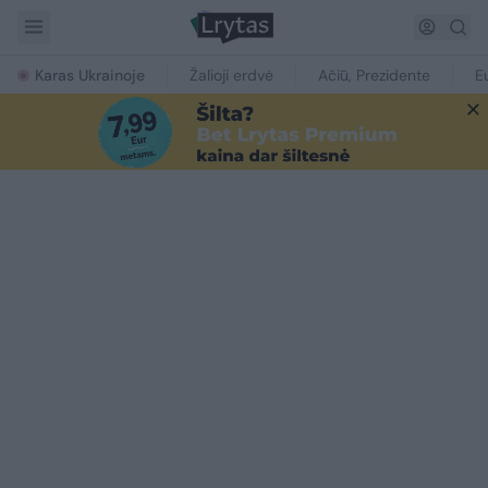
Karas Ukrainoje
Žalioji erdvė
Ačiū, Prezidente
E