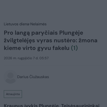
Lietuvos diena
Nelaimės
Pro langą paryčiais Plungėje
žvilgtelėjęs vyras nustėro: žmona
kieme virto gyvu fakelu
(1)
2026 m. rugpjūčio 7 d. 05:57
Darius Čiužauskas
Atnaujinta
Kraupus įvykis Plungėje. Teisėsaugininkai