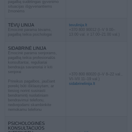
pagalbą sudėtingas gyvenimo
situacijas išgyvenantiems
žmonėms
TĖVŲ LINIJA
tevulinija.lt
Emocinė parama tėvams,
+370 800 90012 (I–V 9.00–
pagalbą teikia psichologai
13.00 val. ir 17.00–21.00 val.)
SIDABRINĖ LINIJA
Emocinė parama senjorams,
pagalbą teikia profesionalūs
konsultantai, reguliariai
bendrauja savanoriai ir kiti
senjorai
+370 800 80020 (I–V 8–22 val.,
VI–VII 11–19 val.)
Prireikus pagalbos, jaučiant
sidabrinelinija.lt
poreikį būti išklausytam, ar
tiesiog norint susirasti
bendramintį nuolatiniam
bendravimui telefonu,
nedvejodami skambinkite
nemokamu telefonu
PSICHOLOGINĖS
KONSULTACIJOS