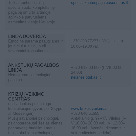
Teikia konfidencialią,
specializuotospagalboscentras.lt
specializuotą kompleksinę
pagalbą smurtą artimoje
aplinkoje patyrusiems
asmenims visoje Lietuvoje.
LINIJA DOVERIJA
Emocinė parama paaugliams ir
+370 800 77277 I–VII (kasdien)
jaunimui rusų k., budi
16.00–19.00 val.
savanoriai konsultantai
ANKSTUKŲ PAGALBOS
+370 612 03 800 (I–VII 00:00–
LINIJA
24:00)
Nemokama psichologinė
neisnesiotukas.lt
pagalba
KRIZIŲ ĮVEIKIMO
CENTRAS
(individualios psichologo
konsultacijos gyvai, per Skype
www.krizesiveikimas.lt
ar Messenger)
+370 640 51555
Mūsų savanoriai psichologai,
Antakalnio g. 97–47, Vilnius (I–
psichoterapeutai šešias dienas
V 16.00– 20.00 val., VI 12.00–
per savaitę budėjimų metu
16.00 val., švenčių dienomis ir
teikia skubią psichologinę
sekmadieniais nedirba)