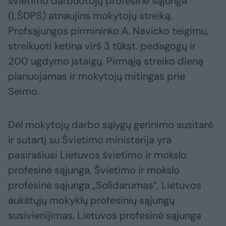
švietimo darbuotojų profesinė sąjunga
(LŠDPS) atnaujins mokytojų streiką.
Profsąjungos pirmininko A. Navicko teigimu,
streikuoti ketina virš 3 tūkst. pedagogų ir
200 ugdymo įstaigų. Pirmąją streiko dieną
planuojamas ir mokytojų mitingas prie
Seimo.
Dėl mokytojų darbo sąlygų gerinimo susitarė
ir sutartį su Švietimo ministerija yra
pasirašiusi Lietuvos švietimo ir mokslo
profesinė sąjunga, Švietimo ir mokslo
profesinė sąjunga „Solidarumas“, Lietuvos
aukštųjų mokyklų profesinių sąjungų
susivienijimas, Lietuvos profesinė sąjunga