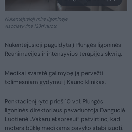
Nukentėjusioji mirė ligoninėje.
Asociatyvinė 123rf nuotr.
Nukentėjusioji paguldyta į Plungės ligoninės
Reanimacijos ir intensyvios terapijos skyrių.
Medikai svarstė galimybę ją pervežti
tolimesniam gydymui į Kauno klinikas.
Penktadienį ryte prieš 10 val. Plungės
ligoninės direktoriaus pavaduotoja Danguolė
Luotienė „Vakarų ekspresui“ patvirtino, kad
moters būklę medikams pavyko stabilizuoti.