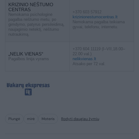
KRIZINIO NĖŠTUMO
CENTRAS
+370 603 57912
Nemokama psichologinė
krizinionestumocentras.lt
pagalba nėštumo metu, po
Nemokama pagalba teikiama
gimdymo, patyrus persileidimą,
gyvai, telefonu, internetu.
naujagimio netektį, nėštumo
nutraukimą.
+370 604 11119 (I–VII,18.00–
„NELIK VIENAS“
22.00 val.)
Pagalbos linija vyrams
nelikvienas.lt
Atsako per 72 val.
Plungė
mirė
Moteris
Rodyti daugiau žymių