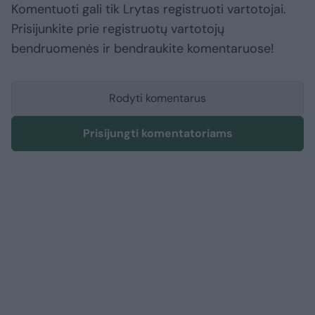
Komentuoti gali tik Lrytas registruoti vartotojai.
Prisijunkite prie registruotų vartotojų
bendruomenės ir bendraukite komentaruose!
Rodyti komentarus
Prisijungti komentatoriams