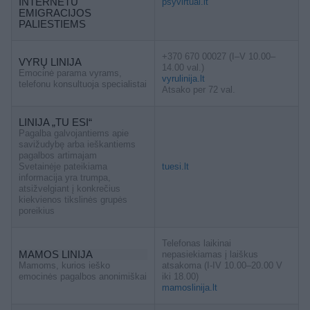
INTERNETU
psyvirtual.lt
EMIGRACIJOS
PALIESTIEMS
+370 670 00027 (I–V 10.00–
VYRŲ LINIJA
14.00 val.)
Emocinė parama vyrams,
vyrulinija.lt
telefonu konsultuoja specialistai
Atsako per 72 val.
LINIJA „TU ESI“
Pagalba galvojantiems apie
savižudybę arba ieškantiems
pagalbos artimajam
Svetainėje pateikiama
tuesi.lt
informacija yra trumpa,
atsižvelgiant į konkrečius
kiekvienos tikslinės grupės
poreikius
Telefonas laikinai
MAMOS LINIJA
nepasiekiamas į laiškus
Mamoms, kurios ieško
atsakoma (I-IV 10.00–20.00 V
emocinės pagalbos anonimiškai
iki 18.00)
mamoslinija.lt