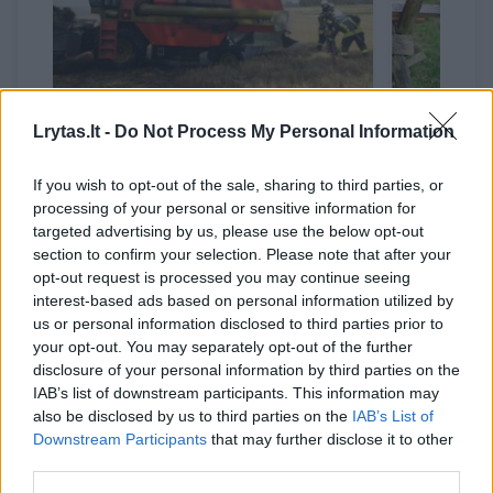
Lrytas.lt -
Do Not Process My Personal Information
Prienų rajone gesinant
Per spro
If you wish to opt-out of the sale, sharing to third parties, or
degantį kombainą sutriko
suniokot
processing of your personal or sensitive information for
ugniagesio sveikata
žmogus
targeted advertising by us, please use the below opt-out
section to confirm your selection. Please note that after your
opt-out request is processed you may continue seeing
interest-based ads based on personal information utilized by
us or personal information disclosed to third parties prior to
your opt-out. You may separately opt-out of the further
disclosure of your personal information by third parties on the
Skubios pagalbos tarnybų ryšio numeriu 112
IAB’s list of downstream participants. This information may
also be disclosed by us to third parties on the
IAB’s List of
paskambinęs plungiškis pranešė, kad jo
Downstream Participants
that may further disclose it to other
žmona apsipylė benzinu ir pasidegė.
third parties.