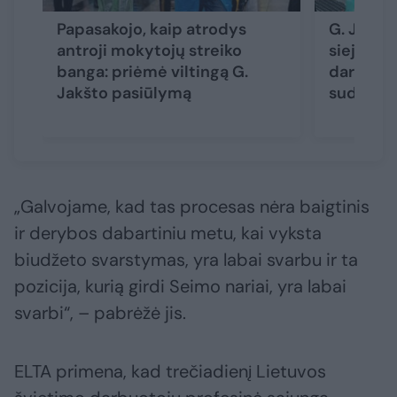
Papasakojo, kaip atrodys
G. Jakšt
antroji mokytojų streiko
siejimas 
banga: priėmė viltingą G.
darbo už
Jakšto pasiūlymą
sudėting
„Galvojame, kad tas procesas nėra baigtinis
ir derybos dabartiniu metu, kai vyksta
biudžeto svarstymas, yra labai svarbu ir ta
pozicija, kurią girdi Seimo nariai, yra labai
svarbi“, – pabrėžė jis.
ELTA primena, kad trečiadienį Lietuvos