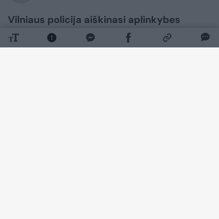
Vilniaus policija aiškinasi aplinkybes
avarijos, kuomet girtas vyras,
vairuodamas BMW, trenkėsi į kelio ženklą
ir nieko nelaukdamas spruko iš įvykio
vietos.
Daugiau nuotraukų (1)