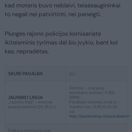
kad moteris buvo neblaivi, teisėsaugininkai
to negali nei patvirtinti, nei paneigti.
Plungės rajono policijos komisariate
ikiteisminis tyrimas dėl šio įvykio, bent kol
kas, nepradėtas.
SKUBI PAGALBA
112
Telefonu – visą parą,
nemokamu numeriu: 0 800
JAUNIMO LINIJA
28888
„Jaunimo linija“ – emocinė
Pokalbiais internetu (chat’u) –
parama jaunimui (16–35 m.)
kasdien nuo 13:00 iki 01:00
val.:
https://jaunimolinija.lt/pasikalbekim/
Patikima informacija apie