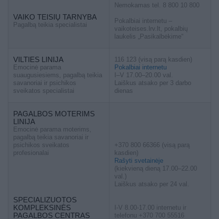
Nemokamas tel. 8 800 10 800
VAIKO TEISIŲ TARNYBA
Pokalbiai internetu –
Pagalbą teikia specialistai
vaikoteises.lrv.lt, pokalbių
laukelis „Pasikalbėkime“
VILTIES LINIJA
116 123 (visą parą kasdien)
Emocinė parama
Pokalbiai internetu
suaugusiesiems, pagalbą teikia
I–V 17.00–20.00 val.
savanoriai ir psichikos
Laiškus atsako per 3 darbo
sveikatos specialistai
dienas
PAGALBOS MOTERIMS
LINIJA
Emocinė parama moterims,
pagalbą teikia savanoriai ir
psichikos sveikatos
+370 800 66366 (visą parą
profesionalai
kasdien)
Rašyti svetainėje
(kiekvieną dieną 17.00–22.00
val.)
Laiškus atsako per 24 val.
SPECIALIZUOTOS
KOMPLEKSINĖS
I-V 8.00-17.00 internetu ir
PAGALBOS CENTRAS
telefonu +370 700 55516