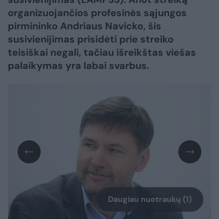
organizuojančios profesinės sąjungos
pirmininko Andriaus Navicko, šis
susivienijimas prisidėti prie streiko
teisiškai negali, tačiau išreikštas viešas
palaikymas yra labai svarbus.
Daugiau nuotraukų (1)