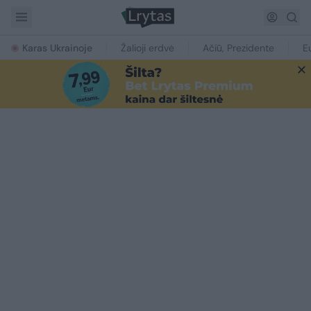
Karas Ukrainoje
Žalioji erdvė
Ačiū, Prezidente
E