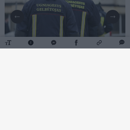
Daugiau nuotraukų (1)
Kaip pranešė Kauno priešgaisrinė gelbėjimo
valdyba, šeštadienį 13.29 val. pranešta, kad
Kaišiadorių rajone, Gandriuko take, vyras
įkrito į požeminį konteinerį, susižalojo koją ir
negali išlipti.
Ugniagesiams atvykus į įvykio vietą,