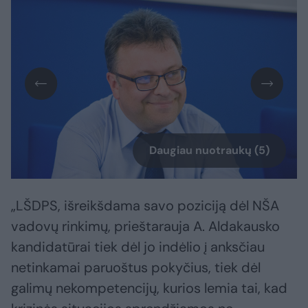
Daugiau nuotraukų (5)
„LŠDPS, išreikšdama savo poziciją dėl NŠA
vadovų rinkimų, prieštarauja A. Aldakausko
kandidatūrai tiek dėl jo indėlio į anksčiau
netinkamai paruoštus pokyčius, tiek dėl
galimų nekompetencijų, kurios lemia tai, kad