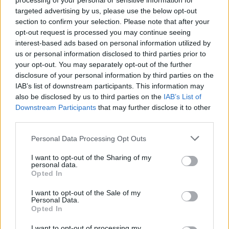
processing of your personal or sensitive information for
ypač nepagarbiu požiūriu tiek į švietimo
targeted advertising by us, please use the below opt-out
bendruomenę, tiek į tėvus ir visuomenės
section to confirm your selection. Please note that after your
opt-out request is processed you may continue seeing
gebėjimą mąstyti kritiškai“, – mano LŠDPS.
interest-based ads based on personal information utilized by
us or personal information disclosed to third parties prior to
your opt-out. You may separately opt-out of the further
disclosure of your personal information by third parties on the
Susiję straipsniai
IAB’s list of downstream participants. This information may
also be disclosed by us to third parties on the
IAB’s List of
Downstream Participants
that may further disclose it to other
third parties.
Personal Data Processing Opt Outs
I want to opt-out of the Sharing of my
personal data.
Opted In
→
I want to opt-out of the Sale of my
Personal Data.
Opted In
Ketvirtadienį vyks
ŠMSM: įve
vienuoliktokų informatikos
tarpinį p
I want to opt-out of processing my