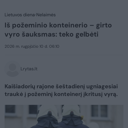
Lietuvos diena
Nelaimės
Iš požeminio konteinerio – girto
vyro šauksmas: teko gelbėti
2026 m. rugpjūčio 10 d. 06:10
Lrytas.lt
Kaišiadorių rajone šeštadienį ugniagesiai
traukė į požeminį konteinerį įkritusį vyrą.