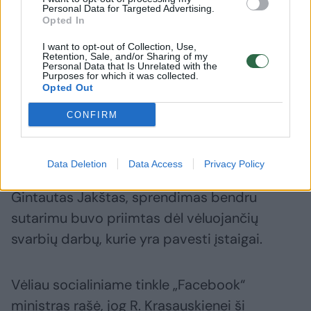
žinių patikrinimas
peržiūrė
Personal Data for Targeted Advertising.
Opted In
vertinim
I want to opt-out of Collection, Use,
Retention, Sale, and/or Sharing of my
Personal Data that Is Unrelated with the
Purposes for which it was collected.
Opted Out
ELTA primena, kad vasario pabaigoje NŠA
CONFIRM
direktorė Rūta Krasauskienė pasitraukė iš
užimamų pareigų. Kaip tuomet teigė
Data Deletion
Data Access
Privacy Policy
švietimo, mokslo ir sporto ministras
Gintautas Jakštas, sprendimas bendru
sutarimu buvo priimtas dėl vėluojančių
svarbių darbų, kurie yra pavesti įstaigai.
Vėliau socialiniame tinkle „Facebook“
ministras rašė, jog R. Krasauskienei ši