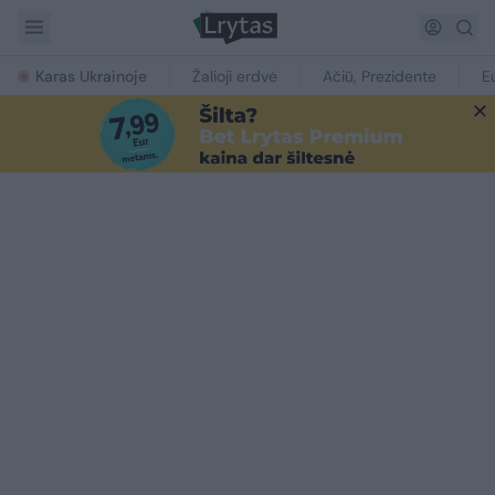
Karas Ukrainoje
Žalioji erdvė
Ačiū, Prezidente
E