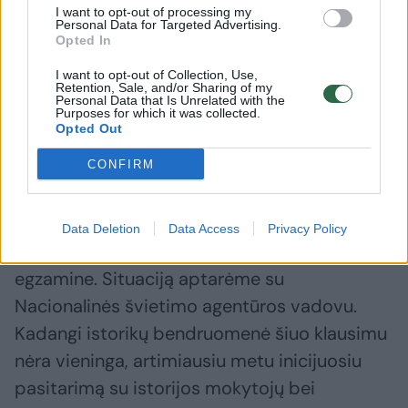
I want to opt-out of processing my
Savo ruožtu švietimo, mokslo ir sporto
Personal Data for Targeted Advertising.
Opted In
ministrė Raminta Popovienė tikina, kad toks
I want to opt-out of Collection, Use,
siūlymas yra svarstytinas, tačiau jį reikia
Retention, Sale, and/or Sharing of my
Personal Data that Is Unrelated with the
aptarti su moksleivių ir istorijos mokytojų
Purposes for which it was collected.
Opted Out
atstovais.
CONFIRM
„Girdžiu istorijos mokytojų bendruomenės
nuogąstavimus dėl rašinio 2025–2026
Data Deletion
Data Access
Privacy Policy
mokslo metų valstybiniame brandos
egzamine. Situaciją aptarėme su
Nacionalinės švietimo agentūros vadovu.
Kadangi istorikų bendruomenė šiuo klausimu
nėra vieninga, artimiausiu metu inicijuosiu
pasitarimą su istorijos mokytojų bei