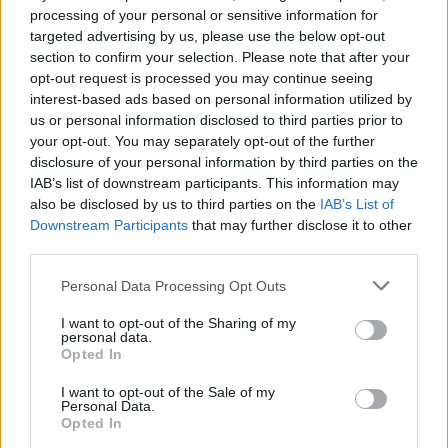
dėstė S. Šabanovas.
processing of your personal or sensitive information for
targeted advertising by us, please use the below opt-out
section to confirm your selection. Please note that after your
„Tačiau girdžiu, jog vyksta nesutarimai
opt-out request is processed you may continue seeing
interest-based ads based on personal information utilized by
istorikų bendruomenės viduje ir vieningos
us or personal information disclosed to third parties prior to
nuomonės iki šiol nėra. Tikėdamasis, jog visgi
your opt-out. You may separately opt-out of the further
greitu metu pavyks suderinti požiūrius ir
disclosure of your personal information by third parties on the
IAB’s list of downstream participants. This information may
poreikius bei siekdamas sklandesnio mokinių
also be disclosed by us to third parties on the
IAB’s List of
pasiruošimo pokyčiams, savo iniciatyva
Downstream Participants
that may further disclose it to other
third parties.
kreipiausi į Švietimo, sporto ir mokslo
ministeriją su prašymu dar kartą apsvarstyti
Personal Data Processing Opt Outs
susidariusią situaciją“, – akcentavo jis.
I want to opt-out of the Sharing of my
personal data.
Opted In
R. Popovienė: toks vėlinimas turėtų būti
I want to opt-out of the Sale of my
Personal Data.
paskutinis
Opted In