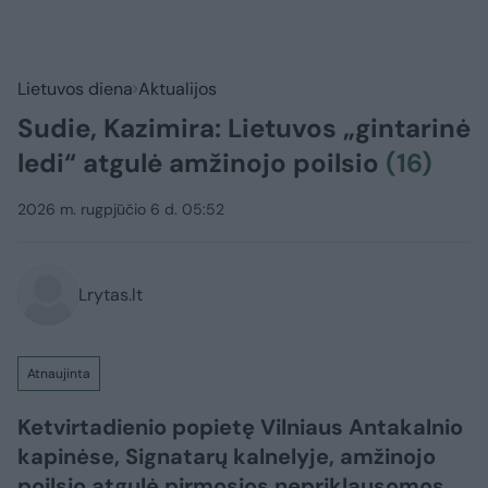
Lietuvos diena
Aktualijos
Sudie, Kazimira: Lietuvos „gintarinė
ledi“ atgulė amžinojo poilsio
(16)
2026 m. rugpjūčio 6 d. 05:52
Lrytas.lt
Atnaujinta
Ketvirtadienio popietę Vilniaus Antakalnio
kapinėse, Signatarų kalnelyje, amžinojo
poilsio atgulė pirmosios nepriklausomos