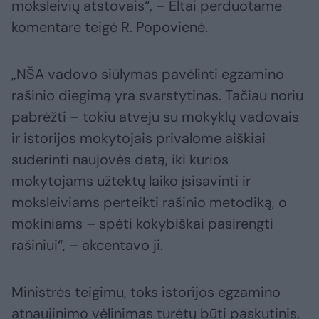
moksleivių atstovais“, – Eltai perduotame
komentare teigė R. Popovienė.
„NŠA vadovo siūlymas pavėlinti egzamino
rašinio diegimą yra svarstytinas. Tačiau noriu
pabrėžti – tokiu atveju su mokyklų vadovais
ir istorijos mokytojais privalome aiškiai
suderinti naujovės datą, iki kurios
mokytojams užtektų laiko įsisavinti ir
moksleiviams perteikti rašinio metodiką, o
mokiniams – spėti kokybiškai pasirengti
rašiniui“, – akcentavo ji.
Ministrės teigimu, toks istorijos egzamino
atnaujinimo vėlinimas turėtų būti paskutinis.