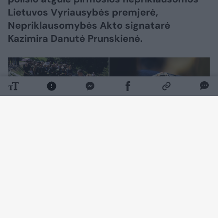
Lietuvos Vyriausybės premjerė,
Nepriklausomybės Akto signatarė
Kazimira Danutė Prunskienė.
Daugiau nuotraukų (156)
K. D. Prunskienei surengtos valstybinės