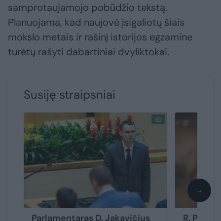
samprotaujamojo pobūdžio tekstą.
Planuojama, kad naujovė įsigaliotų šiais
mokslo metais ir rašinį istorijos egzamine
turėtų rašyti dabartiniai dvyliktokai.
Susiję straipsniai
→
Parlamentaras D. Jakavičius
R. Popov