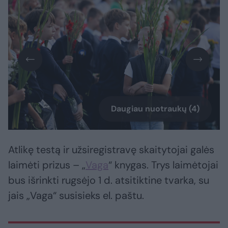
Daugiau nuotraukų (4)
Atlikę testą ir užsiregistravę skaitytojai galės
laimėti prizus – „
Vaga
“ knygas. Trys laimėtojai
bus išrinkti rugsėjo 1 d. atsitiktine tvarka, su
jais „Vaga“ susisieks el. paštu.