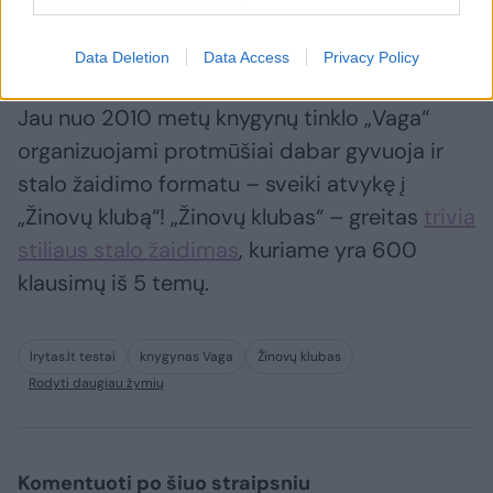
Data Deletion
Data Access
Privacy Policy
Jau nuo 2010 metų knygynų tinklo „Vaga“
organizuojami protmūšiai dabar gyvuoja ir
stalo žaidimo formatu – sveiki atvykę į
„Žinovų klubą“! „Žinovų klubas“ – greitas
trivia
stiliaus stalo žaidimas
, kuriame yra 600
klausimų iš 5 temų.
lrytas.lt testai
knygynas Vaga
Žinovų klubas
Rodyti daugiau žymių
Komentuoti po šiuo straipsniu