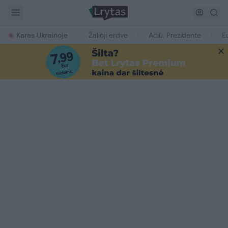
Karas Ukrainoje
Žalioji erdvė
Ačiū, Prezidente
E