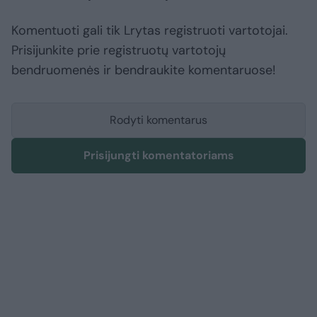
Komentuoti gali tik Lrytas registruoti vartotojai.
Prisijunkite prie registruotų vartotojų
bendruomenės ir bendraukite komentaruose!
Rodyti komentarus
Prisijungti komentatoriams