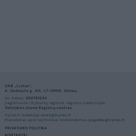
UAB „Lrytas“,
A. Goštauto g. 12A, LT-01108, Vilnius.
Įm. kodas:
300781534
Įregistruota LR įmonių registre, registro tvarkytojas:
Valstybės įmonė Registrų centras
lrytas.lt redakcija
news@lrytas.lt
Pranešimai apie techninius nesklandumus
pagalba@lrytas.lt
PRIVATUMO POLITIKA
KONTAKTAI