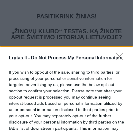
PASITIKRINK ŽINIAS!
„ŽINOVŲ KLUBO“ TESTAS. KĄ ŽINOTE
APIE ŠVIETIMO ISTORIJĄ LIETUVOJE?
1
/10
1940 metais sovietams okupavus
Lrytas.lt -
Do Not Process My Personal Information
Lietuvą iš visų mokyklų mokymo programų
pašalinta...
If you wish to opt-out of the sale, sharing to third parties, or
processing of your personal or sensitive information for
Tikyba
targeted advertising by us, please use the below opt-out
section to confirm your selection. Please note that after your
opt-out request is processed you may continue seeing
Fizika
interest-based ads based on personal information utilized by
us or personal information disclosed to third parties prior to
your opt-out. You may separately opt-out of the further
disclosure of your personal information by third parties on the
Chemija
IAB’s list of downstream participants. This information may