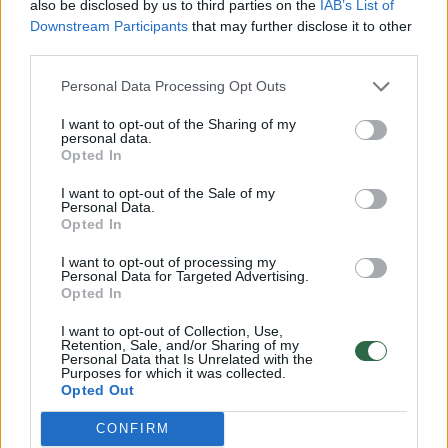
also be disclosed by us to third parties on the
IAB’s List of
Downstream Participants
that may further disclose it to other
Istorija
third parties.
Personal Data Processing Opt Outs
I want to opt-out of the Sharing of my
personal data.
Susiję straipsniai
Opted In
I want to opt-out of the Sale of my
Personal Data.
Opted In
I want to opt-out of processing my
Personal Data for Targeted Advertising.
Opted In
I want to opt-out of Collection, Use,
Retention, Sale, and/or Sharing of my
Personal Data that Is Unrelated with the
Purposes for which it was collected.
Opted Out
„Žinovų klubo“ testas. Ką
„Žinovų 
žinote apie Baltijos kelią?
(2)
žinote a
CONFIRM