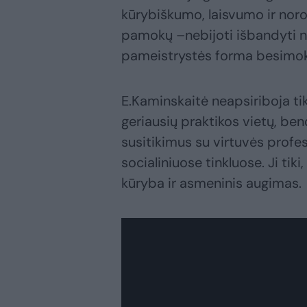
kūrybiškumo, laisvumo ir nor
pamokų –nebijoti išbandyti na
pameistrystės forma besimok
E.Kaminskaitė neapsiriboja t
geriausių praktikos vietų, ben
susitikimus su virtuvės profe
socialiniuose tinkluose. Ji tiki
kūryba ir asmeninis augimas.