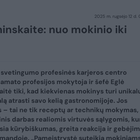
2025 m. rugsėjo 12 d.
inskaite: nuo mokinio iki
r svetingumo profesinės karjeros centro
 amato profesijos mokytoja ir šefė Eglė
itė tiki, kad kiekvienas mokinys turi unikal
lą atrasti savo kelią gastronomijoje. Jos
– tai ne tik receptų ar technikų mokymas,
tinis darbas realiomis virtuvės sąlygomis, ku
sia kūrybiškumas, greita reakcija ir gebėji
omandoje. „Pameistrystė suteikia mokiniam