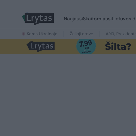
Naujausi
Skaitomiausi
Lietuvos d
Karas Ukrainoje
Žalioji erdvė
Ačiū, Prezident