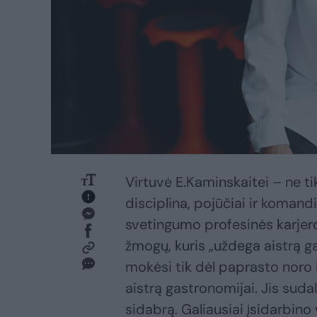
Virtuvė E.Kaminskaitei – ne ti
disciplina, pojūčiai ir komand
svetingumo profesinės karjeros
žmogų, kuris „uždega aistrą g
mokėsi tik dėl paprasto noro i
aistrą gastronomijai. Jis sud
sidabrą. Galiausiai įsidarbin