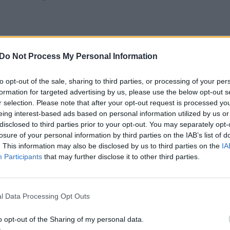
grindiniai Eglės pamokų ingredientai
Do Not Process My Personal Information
i ir technikos. Čia virtuvė virsta mažąja gyveni
to opt-out of the sale, sharing to third parties, or processing of your per
sti problemas, prisitaikyti prie nuolat kintančių
formation for targeted advertising by us, please use the below opt-out s
r selection. Please note that after your opt-out request is processed y
u kitais. „Svarbiausia yra ne tik žinios apie recep
eing interest-based ads based on personal information utilized by us or
juos taikyti praktiškai, kūrybiškai mąstyti ir drąsi
disclosed to third parties prior to your opt-out. You may separately opt-
losure of your personal information by third parties on the IAB’s list of
ijas, kurios atitinka tikrą virtuvės darbą“, –
. This information may also be disclosed by us to third parties on the
IA
Participants
that may further disclose it to other third parties.
l Data Processing Opt Outs
o opt-out of the Sharing of my personal data.