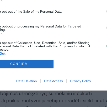
In
o opt-out of the Sale of my Personal Data.
In
to opt-out of processing my Personal Data for Targeted
ing.
Beatričė Bukantytė:
Profesijos mokytojas
In
pameistrystė keičia
Arvydas Norkus:
o opt-out of Collection, Use, Retention, Sale, and/or Sharing
jaunųjų fotografų
„Pameistrystė –
ersonal Data that Is Unrelated with the Purposes for which it
lected.
gyvenimus
kelias, kurio
Out
vadovėliai
neparodys“
CONFIRM
Data Deletion
Data Access
Privacy Policy
bėjimas užmegzti ryšį su mokiniu ir sukurti
Ji puikiai motyvuoja nebijoti pradėti, siekti ir atr