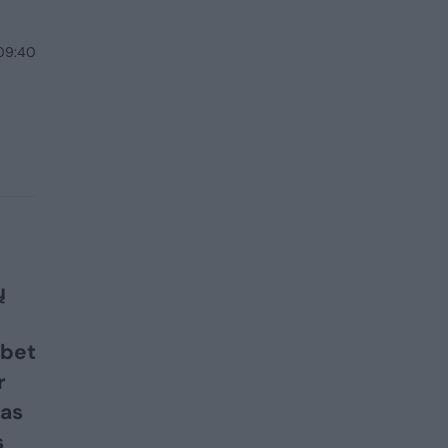
 09:40
ų
 bet
r
mas
s