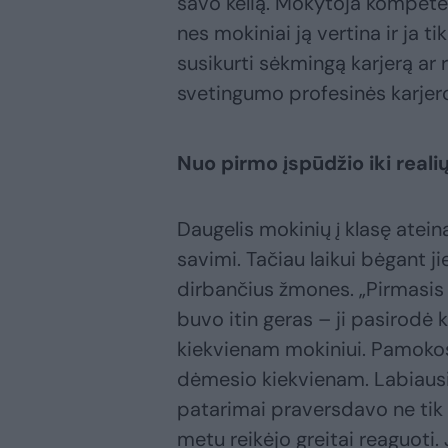
savo kelią. Mokytoja kompete
nes mokiniai ją vertina ir ja t
susikurti sėkmingą karjerą ar 
svetingumo profesinės karjero
Nuo pirmo įspūdžio iki real
Daugelis mokinių į klasę ateina
savimi. Tačiau laikui bėgant ji
dirbančius žmones. „Pirmasis
buvo itin geras – ji pasirodė 
kiekvienam mokiniui. Pamokos
dėmesio kiekvienam. Labiausia
patarimai praversdavo ne tik
metu reikėjo greitai reaguoti. 