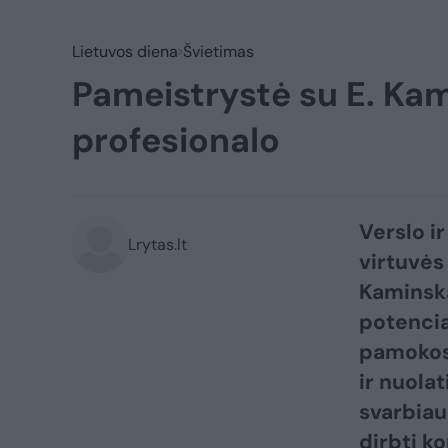
Lietuvos diena
Švietimas
Pameistrystė su E. Kam
profesionalo
Verslo i
Lrytas.lt
virtuvės
Kaminska
potencia
pamokos 
ir nuola
svarbiau
dirbti k