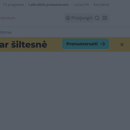
TV programa
Laikraščio prenumerata
Lrytas EN
Kontaktai
Premium
Prisijungti
lbimai