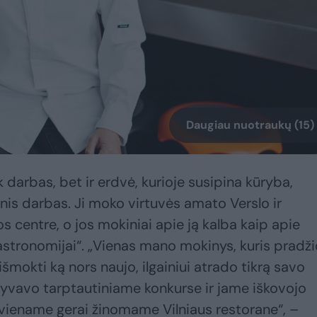
Daugiau nuotraukų (15)
k darbas, bet ir erdvė, kurioje susipina kūryba,
inis darbas. Ji moko virtuvės amato Verslo ir
 centre, o jos mokiniai apie ją kalba kaip apie
astronomijai“. „Vienas mano mokinys, kuris pradži
šmokti ką nors naujo, ilgainiui atrado tikrą savo
alyvavo tarptautiniame konkurse ir jame iškovojo
o viename gerai žinomame Vilniaus restorane“, –