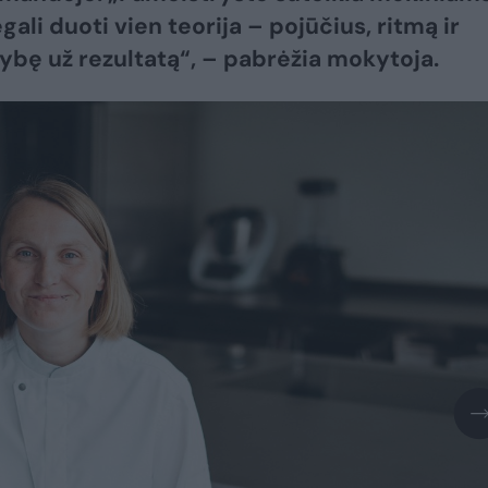
egali duoti vien teorija – pojūčius, ritmą ir
bę už rezultatą“, – pabrėžia mokytoja.