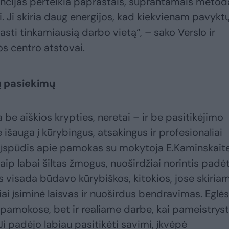
ncijas perteikia paprastais, suprantamais metoda
iki. Ji skiria daug energijos, kad kiekvienam pavykt
rasti tinkamiausią darbo vietą“, – sako Verslo ir
s centro atstovai.
ių pasiekimų
 be aiškios krypties, neretai – ir be pasitikėjimo
e išauga į kūrybingus, atsakingus ir profesionaliai
 įspūdis apie pamokas su mokytoja E.Kaminskait
kaip labai šiltas žmogus, nuoširdžiai norintis padėt
 visada būdavo kūrybiškos, kitokios, jose skiria
i įsiminė laisvas ir nuoširdus bendravimas. Eglės
 pamokose, bet ir realiame darbe, kai pameistrys
Ji padėjo labiau pasitikėti savimi, įkvėpė