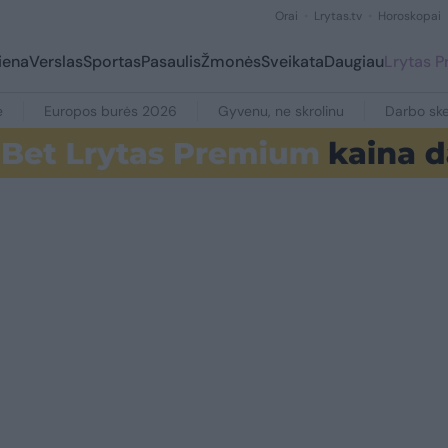
Orai
Lrytas.tv
Horoskopai
iena
Verslas
Sportas
Pasaulis
Žmonės
Sveikata
Daugiau
Lrytas 
e
Europos burės 2026
Gyvenu, ne skrolinu
Darbo ske