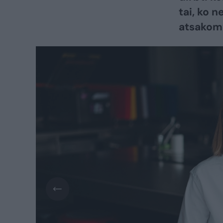
tai, ko n
atsakomy