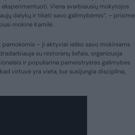
o eksperimentuoti. Viena svarbiausių mokytojos
ujų dalykų ir tikėti savo galimybėmis“, – prisim
iusi mokinė Kamilė.
ik pamokomis – ji aktyviai ieško savo mokiniams
dradarbiauja su restoranų šefais, organizuoja
sionalais ir populiarina pameistrystės galimybes
, kad virtuvė yra vieta, kur susijungia disciplina,