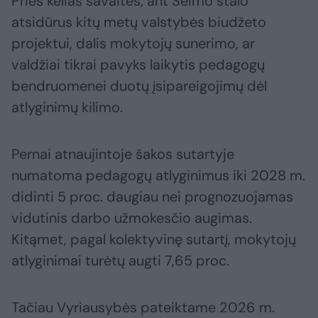
Prieš kelias savaites, ant Seimo stalo
atsidūrus kitų metų valstybės biudžeto
projektui, dalis mokytojų sunerimo, ar
valdžiai tikrai pavyks laikytis pedagogų
bendruomenei duotų įsipareigojimų dėl
atlyginimų kilimo.
Pernai atnaujintoje šakos sutartyje
numatoma pedagogų atlyginimus iki 2028 m.
didinti 5 proc. daugiau nei prognozuojamas
vidutinis darbo užmokesčio augimas.
Kitąmet, pagal kolektyvinę sutartį, mokytojų
atlyginimai turėtų augti 7,65 proc.
Tačiau Vyriausybės pateiktame 2026 m.