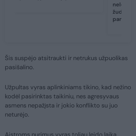
nelegalu
žudikas g
pareigū
Šis suspėjo atsitraukti ir netrukus užpuolikas
pasišalino.
Užpultas vyras aplinkiniams tikino, kad nežino
kodėl pasirinktas taikiniu, nes agresyvaus
asmens nepažįsta ir jokio konflikto su juo
neturėjo.
Aistroms nurimus vyras toliau leido laiką