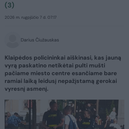
(3)
2026 m. rugpjūčio 7 d. 07:17
Darius Čiužauskas
Klaipėdos policininkai aiškinasi, kas jauną
vyrą paskatino netikėtai pulti mušti
pačiame miesto centre esančiame bare
ramiai laiką leidusį nepažįstamą gerokai
vyresnį asmenį.