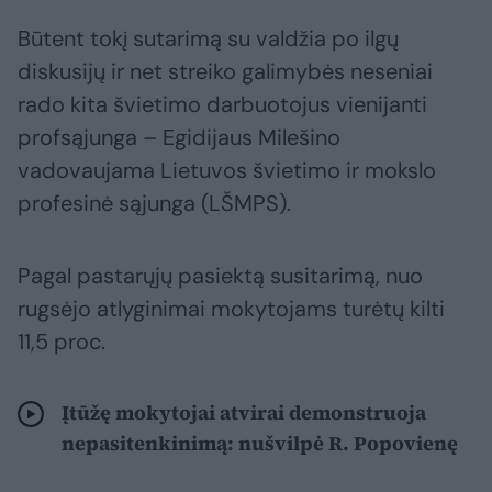
Būtent tokį sutarimą su valdžia po ilgų
diskusijų ir net streiko galimybės neseniai
rado kita švietimo darbuotojus vienijanti
profsąjunga – Egidijaus Milešino
vadovaujama Lietuvos švietimo ir mokslo
profesinė sąjunga (LŠMPS).
Pagal pastarųjų pasiektą susitarimą, nuo
rugsėjo atlyginimai mokytojams turėtų kilti
11,5 proc.
Įtūžę mokytojai atvirai demonstruoja
nepasitenkinimą: nušvilpė R. Popovienę