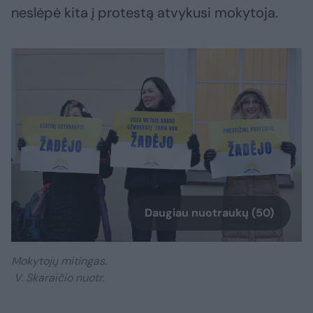
neslėpė kita į protestą atvykusi mokytoja.
Daugiau nuotraukų (50)
Mokytojų mitingas.
V. Skaraičio nuotr.