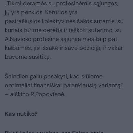
„Tikrai deramės su profesinėmis sąjungos,
jų yra penkios. Keturios yra
pasirašiusios kolektyvinės šakos sutartis, su
kuriais turime derėtis ir ieškoti sutarimo, su
A.Navicko profesine sąjunga mes taip pat
kalbamės, jie išsakė ir savo poziciją, ir vakar
buvome susitikę.
Šaindien galiu pasakyti, kad siūlome
optimaliai finansiškai palankiausią variantą“,
– aiškino R.Popovienė.
Kas nutiko?