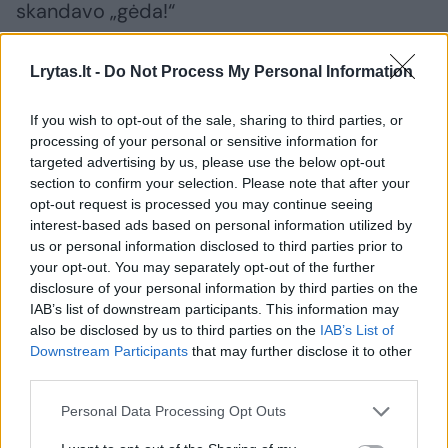
skandavo „gėda!“
Lrytas.lt -
Do Not Process My Personal Information
„Tai neleisit man atsisveikinti su jumis? Na aš
palauksiu. Klausykit, aš tai, žinokit, menininkė,
If you wish to opt-out of the sale, sharing to third parties, or
aš scenos nebijau, aš ir muzikos nebijau. Tik
processing of your personal or sensitive information for
targeted advertising by us, please use the below opt-out
gaila, kad ne lietuvių liaudies dainos skamba.
section to confirm your selection. Please note that after your
opt-out request is processed you may continue seeing
interest-based ads based on personal information utilized by
us or personal information disclosed to third parties prior to
your opt-out. You may separately opt-out of the further
disclosure of your personal information by third parties on the
IAB’s list of downstream participants. This information may
also be disclosed by us to third parties on the
IAB’s List of
Downstream Participants
that may further disclose it to other
third parties.
Personal Data Processing Opt Outs