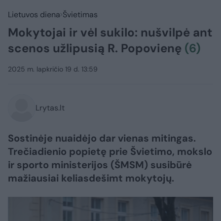
Lietuvos diena
Švietimas
Mokytojai ir vėl sukilo: nušvilpė ant
scenos užlipusią R. Popovienę
(6)
2025 m. lapkričio 19 d. 13:59
Lrytas.lt
Sostinėje nuaidėjo dar vienas mitingas.
Trečiadienio popietę prie Švietimo, mokslo
ir sporto ministerijos (ŠMSM) susibūrė
mažiausiai keliasdešimt mokytojų.