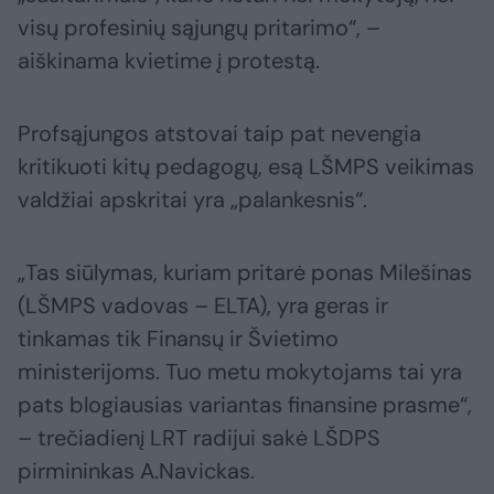
visų profesinių sąjungų pritarimo“, –
aiškinama kvietime į protestą.
Profsąjungos atstovai taip pat nevengia
kritikuoti kitų pedagogų, esą LŠMPS veikimas
valdžiai apskritai yra „palankesnis“.
„Tas siūlymas, kuriam pritarė ponas Milešinas
(LŠMPS vadovas – ELTA), yra geras ir
tinkamas tik Finansų ir Švietimo
ministerijoms. Tuo metu mokytojams tai yra
pats blogiausias variantas finansine prasme“,
– trečiadienį LRT radijui sakė LŠDPS
pirmininkas A.Navickas.