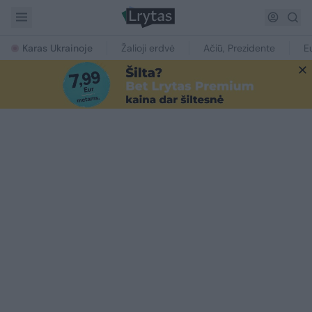
Karas Ukrainoje
Žalioji erdvė
Ačiū, Prezidente
E