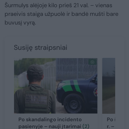
Šurmulys alėjoje kilo prieš 21 val. – vienas
praeivis staiga užpuolė ir bandė mušti bare
buvusį vyrą.
Susiję straipsniai
Po skandalingo incidento
Po šeimo
pasienyje – nauji įtarimai
(2)
r. – nauj