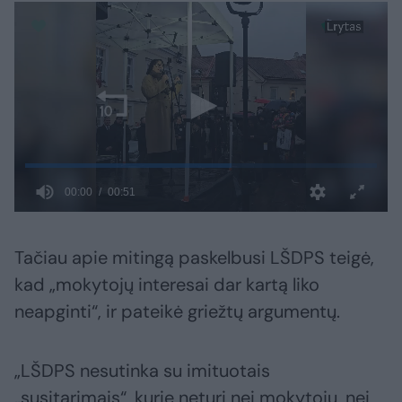
Tačiau apie mitingą paskelbusi LŠDPS teigė,
kad „mokytojų interesai dar kartą liko
neapginti“, ir pateikė griežtų argumentų.
„LŠDPS nesutinka su imituotais
„susitarimais“, kurie neturi nei mokytojų, nei