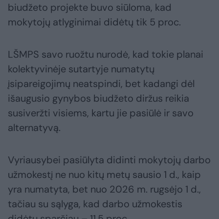
biudžeto projekte buvo siūloma, kad
mokytojų atlyginimai didėtų tik 5 proc.
LŠMPS savo ruožtu nurodė, kad tokie planai
kolektyvinėje sutartyje numatytų
įsipareigojimų neatspindi, bet kadangi dėl
išaugusio gynybos biudžeto diržus reikia
susiveržti visiems, kartu jie pasiūlė ir savo
alternatyvą.
Vyriausybei pasiūlyta didinti mokytojų darbo
užmokestį ne nuo kitų metų sausio 1 d., kaip
yra numatyta, bet nuo 2026 m. rugsėjo 1 d.,
tačiau su sąlyga, kad darbo užmokestis
didėtų sparčiau – 11,5 proc.