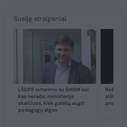
Susiję straipsniai
LŠDPS sutarimo su ŠMSM kol
Rėžė api
kas nerado: ministerija
siūlymą
skaičiuos, kiek galėtų augti
proble
pedagogų algos