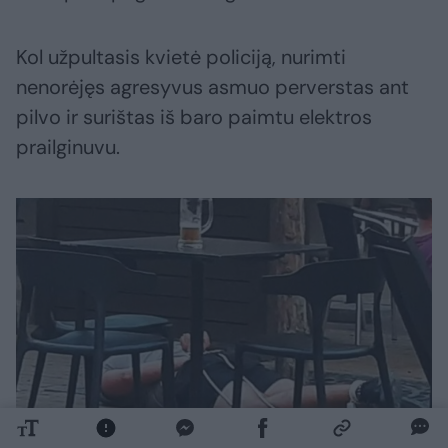
Kol užpultasis kvietė policiją, nurimti
nenorėjęs agresyvus asmuo perverstas ant
pilvo ir surištas iš baro paimtu elektros
prailginuvu.
Daugiau nuotraukų (2)