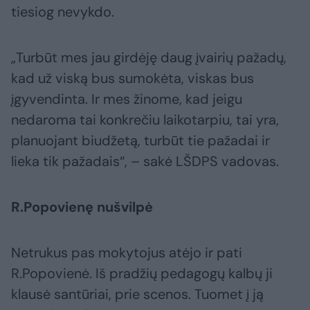
tiesiog nevykdo.
„Turbūt mes jau girdėję daug įvairių pažadų,
kad už viską bus sumokėta, viskas bus
įgyvendinta. Ir mes žinome, kad jeigu
nedaroma tai konkrečiu laikotarpiu, tai yra,
planuojant biudžetą, turbūt tie pažadai ir
lieka tik pažadais“, – sakė LŠDPS vadovas.
R.Popovienę nušvilpė
Netrukus pas mokytojus atėjo ir pati
R.Popovienė. Iš pradžių pedagogų kalbų ji
klausė santūriai, prie scenos. Tuomet į ją