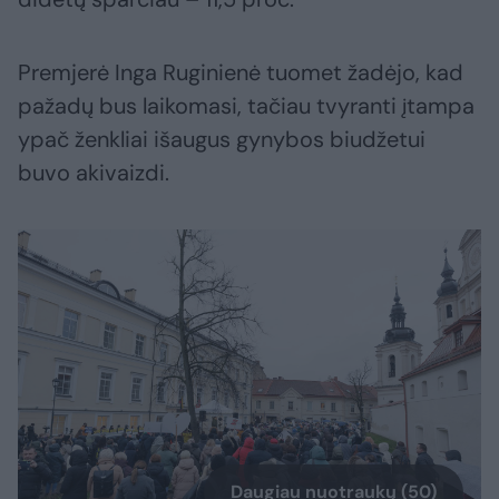
Premjerė Inga Ruginienė tuomet žadėjo, kad
pažadų bus laikomasi, tačiau tvyranti įtampa
ypač ženkliai išaugus gynybos biudžetui
buvo akivaizdi.
Daugiau nuotraukų (50)