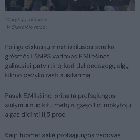
Mokytojų mitingas.
V. Skaraičio nuotr.
Po ilgų diskusijų ir net iškilusios streiko
grėsmės LŠMPS vadovas E.Milešinas
galiausiai patvirtino, kad dėl pedagogų algų
kilimo pavyko rasti susitarimą.
Pasak E.Milešino, pritarta profsąjungos
siūlymui nuo kitų metų rugsėjo 1 d. mokytojų
algas didinti 11,5 proc.
Kaip tuomet sakė profsąjungos vadovas,