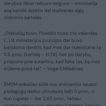
derybos tikrai nebuvo lengvos – ministerija
esą bandė derėtis dėl mažesnės algų
didinimo kartelės.
„Diskusijų buvo. Posėdis truko tris valandas.
(...) Iš ministerijos pozicijos dar buvo
bandoma derėtis, kad mes dar nuleistume tą
11,5 proc. (kartelę – ELTA), bet po derybų,
priėjome prie sutarimo, kad lieka tas, ką mes
siūlėme prieš tai“, – teigė E.Milešinas.
ŠMSM anksčiau siūlė nuo ateinančio sausio
pedagogų darbo užmokestį kelti 5 proc., o
nuo rugsėjo – dar 2,65 proc., tačiau
profsąjunga su tuo nesutiko ir žadėjo, kad jei