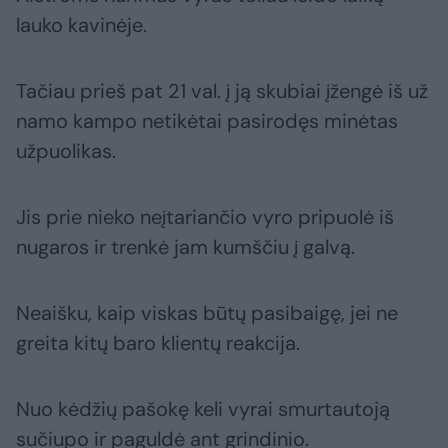
lauko kavinėje.
Tačiau prieš pat 21 val. į ją skubiai įžengė iš už
namo kampo netikėtai pasirodęs minėtas
užpuolikas.
Jis prie nieko neįtariančio vyro pripuolė iš
nugaros ir trenkė jam kumščiu į galvą.
Neaišku, kaip viskas būtų pasibaigę, jei ne
greita kitų baro klientų reakcija.
Nuo kėdžių pašokę keli vyrai smurtautoją
sučiupo ir paguldė ant grindinio.