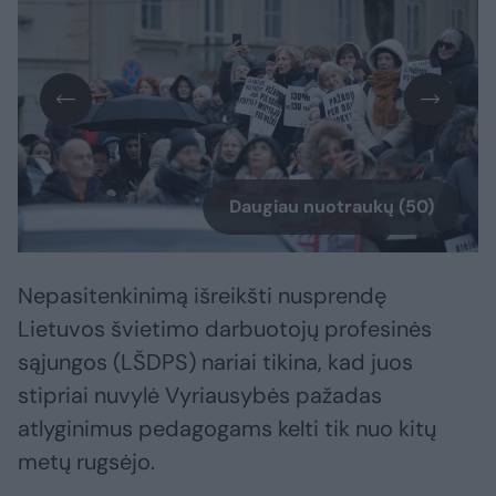
Daugiau nuotraukų (50)
Nepasitenkinimą išreikšti nusprendę
Lietuvos švietimo darbuotojų profesinės
sąjungos (LŠDPS) nariai tikina, kad juos
stipriai nuvylė Vyriausybės pažadas
atlyginimus pedagogams kelti tik nuo kitų
metų rugsėjo.