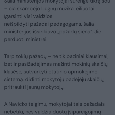
Šalia ministerijos mokytojai surengė tikrą šou
– čia skambėjo būgnų muzika, eiliuotai
įgarsinti visi valdžios
neišpildyti pažadai pedagogams, šalia
ministerijos išsirikiavo „pažadų siena“. Jie
perduoti ministrei.
Tarp tokių pažadų – ne tik baziniai klausimai,
bet ir pasižadėjimas mažinti mokinių skaičių
klasėse, sutvarkyti etatinio apmokėjimo
sistemą, didinti mokytojų padėjėjų skaičių,
pritraukti jaunų mokytojų.
A.Navicko teigimu, mokytojai tais pažadais
nebetiki, nes valdžia duotų įsipareigojimų