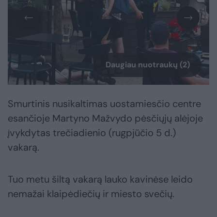
Daugiau nuotraukų (2)
Smurtinis nusikaltimas uostamiesčio centre
esančioje Martyno Mažvydo pėsčiųjų alėjoje
įvykdytas trečiadienio (rugpjūčio 5 d.)
vakarą.
Tuo metu šiltą vakarą lauko kavinėse leido
nemažai klaipėdiečių ir miesto svečių.