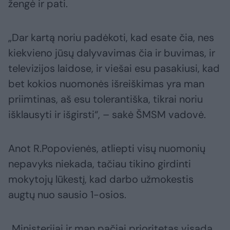
žengė ir pati.
„Dar kartą noriu padėkoti, kad esate čia, nes
kiekvieno jūsų dalyvavimas čia ir buvimas, ir
televizijos laidose, ir viešai esu pasakiusi, kad
bet kokios nuomonės išreiškimas yra man
priimtinas, aš esu tolerantiška, tikrai noriu
išklausyti ir išgirsti“, – sakė ŠMSM vadovė.
Anot R.Popovienės, atliepti visų nuomonių
nepavyks niekada, tačiau tikino girdinti
mokytojų lūkestį, kad darbo užmokestis
augtų nuo sausio 1-osios.
„Ministerijai ir man pačiai prioritetas visada