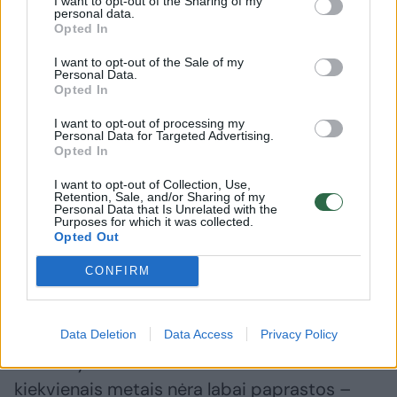
I want to opt-out of the Sharing of my
Daugiau nuotraukų (50)
personal data.
Opted In
I want to opt-out of the Sale of my
Mokytojų mitingas.
Personal Data.
V. Skaraičio nuotr.
Opted In
I want to opt-out of processing my
Personal Data for Targeted Advertising.
Aš linkiu mums visiems sėkmingų susitarimų,
Opted In
bendradarbiavimo ir tiesiog siekti, kad
I want to opt-out of Collection, Use,
švietimo bendruomenė susitartų ir būtų
Retention, Sale, and/or Sharing of my
Personal Data that Is Unrelated with the
vieninga“, – linkėjo R.Popovienė, bet jos
Purposes for which it was collected.
Opted Out
žodžius lydėjo mokytojų replikos
CONFIRM
„apgailėtina“, ir „nieko neišgirdom“.
Kiek anksčiau R.Popovienė žurnalistams sakė,
Data Deletion
Data Access
Privacy Policy
kad derybos dėl darbo užmokesčio
kiekvienais metais nėra labai paprastos –