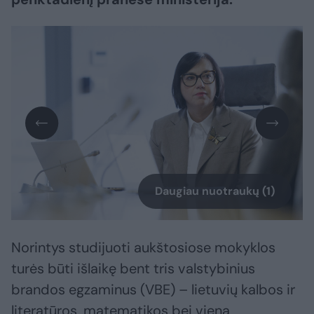
Daugiau nuotraukų (1)
Norintys studijuoti aukštosiose mokyklos
turės būti išlaikę bent tris valstybinius
brandos egzaminus (VBE) – lietuvių kalbos ir
literatūros, matematikos bei vieną