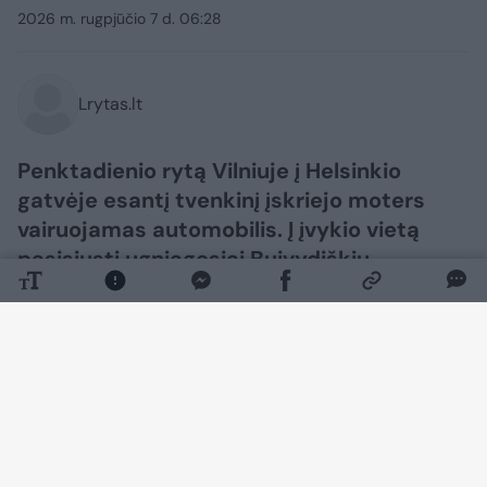
2026 m. rugpjūčio 7 d. 06:28
Lrytas.lt
Penktadienio rytą Vilniuje į Helsinkio
gatvėje esantį tvenkinį įskriejo moters
vairuojamas automobilis. Į įvykio vietą
pasisiųsti ugniagesiai Buivydiškių
tvenkinyje rado į vandenį įlėkusį ir aukštyn
ratais apvirtusį automobilį. Gelbėtojai iš
automobilio ištraukė moterį, kurią ėmė
gaivinti. Vėliau nukentėjusioji buvo
perduota medikams, kurie nelaimėlę
išvežė į ligoninę. Ugniagesiams taip pat
teko pasirūpinti automobilio ištraukimu iš