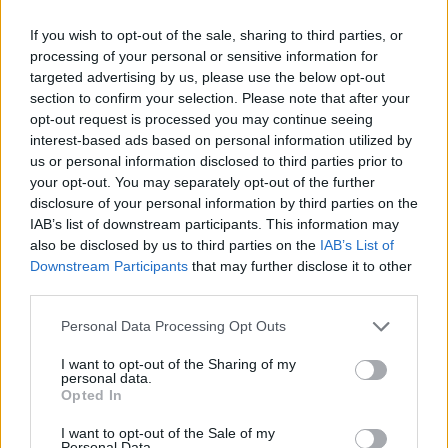
Komentuoti po šiuo straipsniu
If you wish to opt-out of the sale, sharing to third parties, or
processing of your personal or sensitive information for
Komentuoti gali tik Lrytas registruoti vartotojai.
targeted advertising by us, please use the below opt-out
section to confirm your selection. Please note that after your
Prisijunkite prie registruotų vartotojų
opt-out request is processed you may continue seeing
bendruomenės ir bendraukite komentaruose!
interest-based ads based on personal information utilized by
us or personal information disclosed to third parties prior to
your opt-out. You may separately opt-out of the further
Rodyti komentarus
disclosure of your personal information by third parties on the
IAB’s list of downstream participants. This information may
also be disclosed by us to third parties on the
IAB’s List of
Prisijungti komentatoriams
Downstream Participants
that may further disclose it to other
third parties.
Personal Data Processing Opt Outs
I want to opt-out of the Sharing of my
personal data.
Opted In
I want to opt-out of the Sale of my
Personal Data.