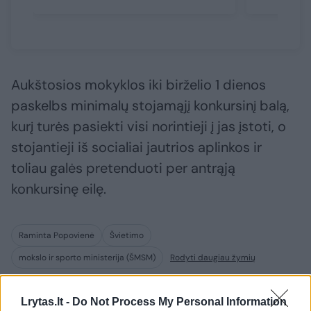
Aukštosios mokyklos iki birželio 1 dienos
paskelbs minimalų stojamąjį konkursinį balą,
kurį turės pasiekti visi norintieji į jas įstoti, o
stojantieji iš socialiai jautrios aplinkos ir
toliau galės pretenduoti per antrąją
konkursinę eilę.
Raminta Popovienė
Švietimo
mokslo ir sporto ministerija (ŠMSM)
Rodyti daugiau žymių
Lrytas.lt -
Do Not Process My Personal Information