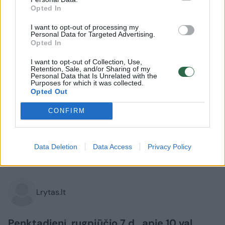
Opted In
I want to opt-out of processing my
Personal Data for Targeted Advertising.
Opted In
I want to opt-out of Collection, Use,
Retention, Sale, and/or Sharing of my
Personal Data that Is Unrelated with the
Lietuvos diena
Nelaimės
Purposes for which it was collected.
Opted Out
BMW Jurbarke taranavo
CONFIRM
daugiabutį: liudininkai prabilo apie
didelį greitį
Data Deletion
Data Access
Privacy Policy
2026 m. rugpjūčio 7 d. 07:45
Lrytas.lt
Penktadienį, rugpjūčio 7 d., apie 10 val.,