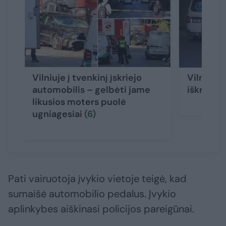
Vilniuje į tvenkinį įskriejo
Vilniaus 
automobilis – gelbėti jame
iškrito v
likusios moters puolė
ugniagesiai
(6)
Pati vairuotoja įvykio vietoje teigė, kad
sumaišė automobilio pedalus. Įvykio
aplinkybes aiškinasi policijos pareigūnai.