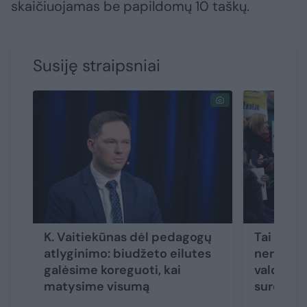
skaičiuojamas be papildomų 10 taškų.
Susiję straipsniai
K. Vaitiekūnas dėl pedagogų
Tai ras 
atlyginimo: biudžeto eilutes
neras? Į 
galėsime koreguoti, kai
valdanči
matysime visumą
sureagav