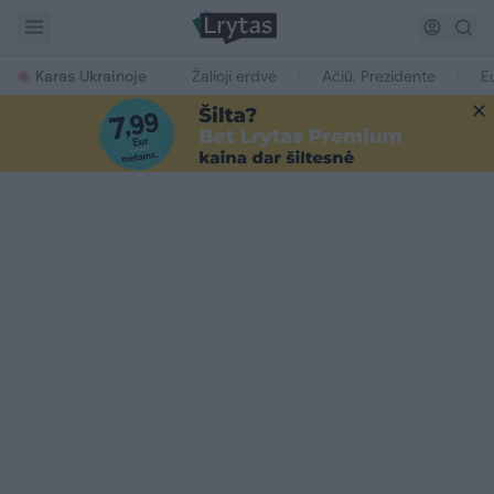
Karas Ukrainoje
Žalioji erdvė
Ačiū, Prezidente
E