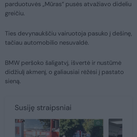
parduotuvės „Mūras“ pusės atvažiavo dideliu
greičiu.
Ties devynaukščiu vairuotoja pasuko į dešinę,
tačiau automobilio nesuvaldė.
BMW peršoko šaligatvį, išvertė ir nustūmė
didžiulį akmenį, o galiausiai rėžėsi į pastato
sieną.
Susiję straipsniai