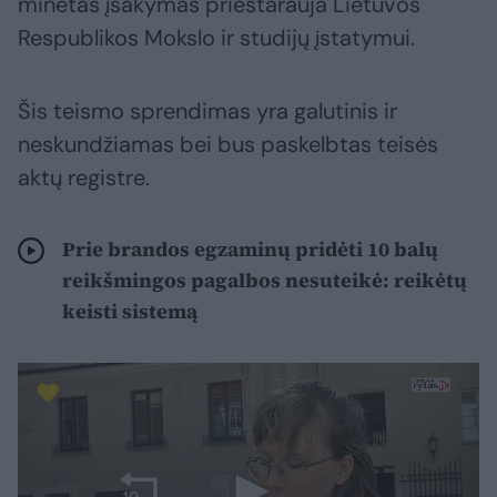
minėtas įsakymas prieštarauja Lietuvos
Respublikos Mokslo ir studijų įstatymui.
Šis teismo sprendimas yra galutinis ir
neskundžiamas bei bus paskelbtas teisės
aktų registre.
Prie brandos egzaminų pridėti 10 balų
reikšmingos pagalbos nesuteikė: reikėtų
keisti sistemą