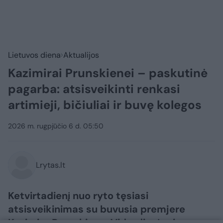
Lietuvos diena
Aktualijos
Kazimirai Prunskienei – paskutinė
pagarba: atsisveikinti renkasi
artimieji, bičiuliai ir buvę kolegos
2026 m. rugpjūčio 6 d. 05:50
Lrytas.lt
Ketvirtadienį nuo ryto tęsiasi
atsisveikinimas su buvusia premjere
Kazimira Prunskiene. Vidurdienį prie