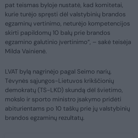
pat teismas byloje nustatė, kad komitetai,
kurie turėjo spręsti dėl valstybinių brandos
egzaminų vertinimo, neturėjo kompetencijos
skirti papildomų 10 balų prie brandos
egzamino galutinio įvertinimo“, – sakė teisėja
Milda Vainienė.
LVAT bylą nagrinėjo pagal Seimo narių,
Tėvynės sąjungos-Lietuvos krikščionių
demokratų (TS-LKD) skundą dėl švietimo,
mokslo ir sporto ministro įsakymo pridėti
abiturientams po 10 taškų prie jų valstybinių
brandos egzaminų rezultatų.