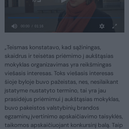
„Teismas konstatavo, kad sąžiningas,
skaidrus ir teisėtas priėmimo į aukštąsias
mokyklas organizavimas yra reikšmingas
viešasis interesas. Toks viešasis interesas
šioje byloje buvo pažeistas, nes, nesilaikant
įstatyme nustatyto termino, tai yra jau
prasidėjus priėmimui į aukštąsias mokyklas,
buvo pakeistos valstybinių brandos
egzaminų įvertinimo apskaičiavimo taisyklės,
taikomos apskaičiuojant konkursinį balą. Taip