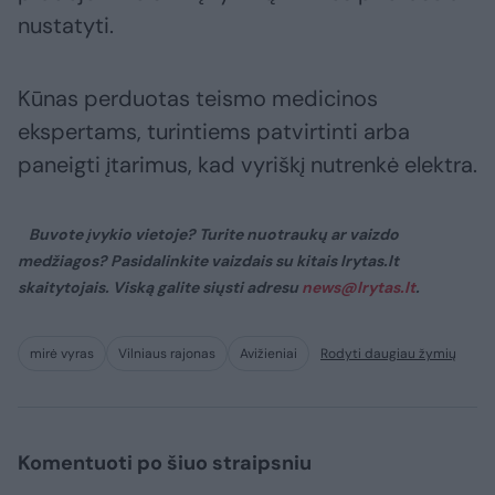
nustatyti.
Kūnas perduotas teismo medicinos
ekspertams, turintiems patvirtinti arba
paneigti įtarimus, kad vyriškį nutrenkė elektra.
Buvote įvykio vietoje? Turite nuotraukų ar vaizdo
medžiagos? Pasidalinkite vaizdais su kitais lrytas.lt
skaitytojais. Viską galite siųsti adresu
news@lrytas.lt
.
mirė vyras
Vilniaus rajonas
Avižieniai
Rodyti daugiau žymių
Komentuoti po šiuo straipsniu