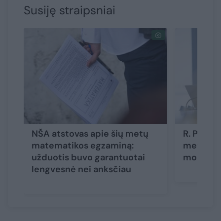
Susiję straipsniai
NŠA atstovas apie šių metų
R. Popov
matematikos egzaminą:
metų sto
užduotis buvo garantuotai
mokyklas
lengvesnė nei anksčiau