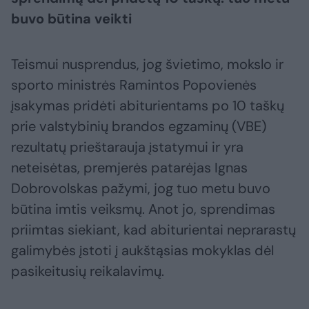
buvo būtina veikti
Teismui nusprendus, jog švietimo, mokslo ir
sporto ministrės Ramintos Popovienės
įsakymas pridėti abiturientams po 10 taškų
prie valstybinių brandos egzaminų (VBE)
rezultatų prieštarauja įstatymui ir yra
neteisėtas, premjerės patarėjas Ignas
Dobrovolskas pažymi, jog tuo metu buvo
būtina imtis veiksmų. Anot jo, sprendimas
priimtas siekiant, kad abiturientai neprarastų
galimybės įstoti į aukštąsias mokyklas dėl
pasikeitusių reikalavimų.