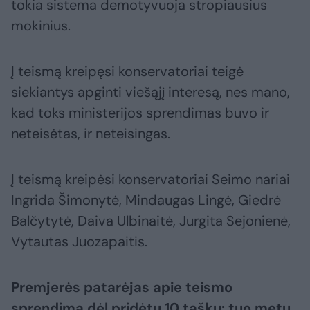
tokia sistema demotyvuoja stropiausius
mokinius.
Į teismą kreipęsi konservatoriai teigė
siekiantys apginti viešąjį interesą, nes mano,
kad toks ministerijos sprendimas buvo ir
neteisėtas, ir neteisingas.
Į teismą kreipėsi konservatoriai Seimo nariai
Ingrida Šimonytė, Mindaugas Lingė, Giedrė
Balčytytė, Daiva Ulbinaitė, Jurgita Sejonienė,
Vytautas Juozapaitis.
Premjerės patarėjas apie teismo
sprendimą dėl pridėtų 10 taškų: tuo metu