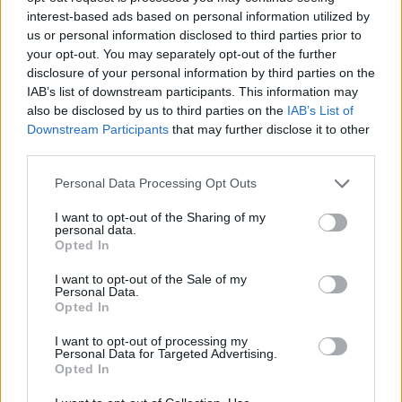
interest-based ads based on personal information utilized by
abiturientams po 10 taškų prie jų valstybinių
us or personal information disclosed to third parties prior to
brandos egzaminų rezultatų prieštarauja
your opt-out. You may separately opt-out of the further
įstatymui ir yra neteisėtas.
disclosure of your personal information by third parties on the
IAB’s list of downstream participants. This information may
also be disclosed by us to third parties on the
IAB’s List of
Downstream Participants
that may further disclose it to other
Išplėstinė penkių teisėjų kolegija pripažino,
third parties.
kad minėtas įsakymas prieštarauja Mokslo ir
Personal Data Processing Opt Outs
studijų įstatymui.
I want to opt-out of the Sharing of my
personal data.
Šis teismo sprendimas yra galutinis ir
Opted In
neskundžiamas bei bus paskelbtas teisės
I want to opt-out of the Sale of my
Personal Data.
aktų registre.
Opted In
I want to opt-out of processing my
Personal Data for Targeted Advertising.
LVAT bylą nagrinėjo pagal Seimo narių,
Opted In
Tėvynės sąjungos-Lietuvos krikščionių