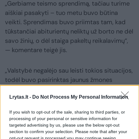
„Gerbiame teismo sprendimą, tačiau turime
aiškiai pasakyti – tuo metu buvo būtina
veikti. Sprendimas buvo priimtas tam, kad
tūkstančiai abiturientų neliktų už borto ne dėl
savo žinių, o dėl staiga pakeltų reikalavimų“,
— komentare teigė jis.
„Valstybė negalėjo sau leisti tokios situacijos,
todėl buvo pasirinktas jaunus žmones
apsaugantis sprendimas. Dabar mūsų tikslas,
Lrytas.lt -
Do Not Process My Personal Information
kad tokių situacijų sistemoje ateityje
nebebūtų“, – akcentavo premjerės patarėjas.
If you wish to opt-out of the sale, sharing to third parties, or
processing of your personal or sensitive information for
targeted advertising by us, please use the below opt-out
Trečiadienį LVAT paskelbė, jog švietimo,
section to confirm your selection. Please note that after your
mokslo ir sporto ministro įsakymas pridėti
opt-out request is processed you may continue seeing