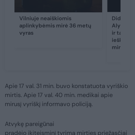
Vilniuje neaiškiomis
Didžiulė
aplinkybėmis mirė 36 metų
Alytaus r
vyras
ir tarnyb
ieškotas
miręs
Apie 17 val. 31 min. buvo konstatuota vyriškio
mirtis. Apie 17 val. 40 min. medikai apie
mirusį vyriškį informavo policiją.
Atvykę pareigūnai
pradėjo ikiteisminį tyrimą mirties priežasčiai