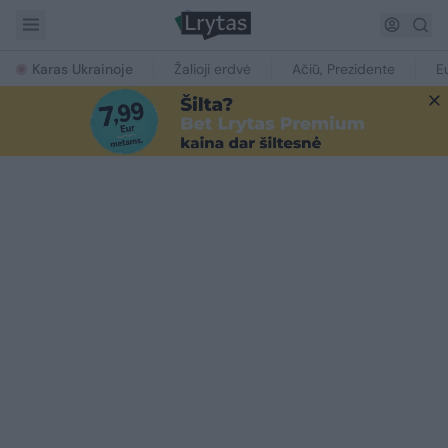
Karas Ukrainoje
Žalioji erdvė
Ačiū, Prezidente
E