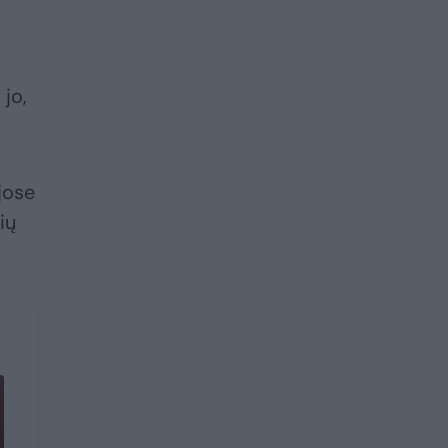
 jo,
jose
ių