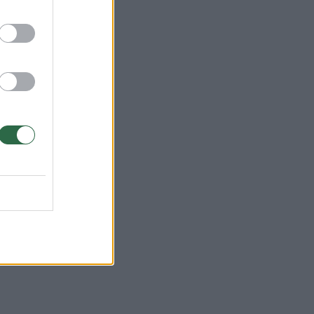
 yra
eigė