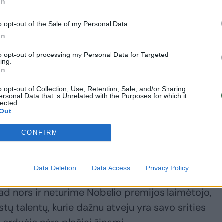
In
o opt-out of the Sale of my Personal Data.
In
to opt-out of processing my Personal Data for Targeted
ing.
In
o opt-out of Collection, Use, Retention, Sale, and/or Sharing
ersonal Data that Is Unrelated with the Purposes for which it
lected.
Out
s ar gamtiniais ištekliais. Mūsų didžiausias turtas
CONFIRM
ali padėti sukurti bendrą ekonominį gerbūvį“, – t
Data Deletion
Data Access
Privacy Policy
kad nors ir neturime Nobelio premijos laimėtojo,
ų talentų, kurie dažnu atveju yra savo srities