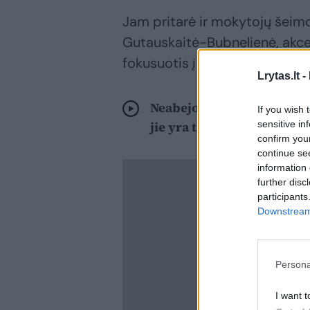
Jam pritarė ir mokytojų šeim
Gutauskaitė-Bubnelienė, akce
fokusuotis į žmogaus kompete
Lrytas.lt -
Neabejoja tautiečių talent
If you wish 
sensitive in
jie yra tinginiai
confirm you
continue se
information 
further disc
participants
Downstream 
Persona
I want t