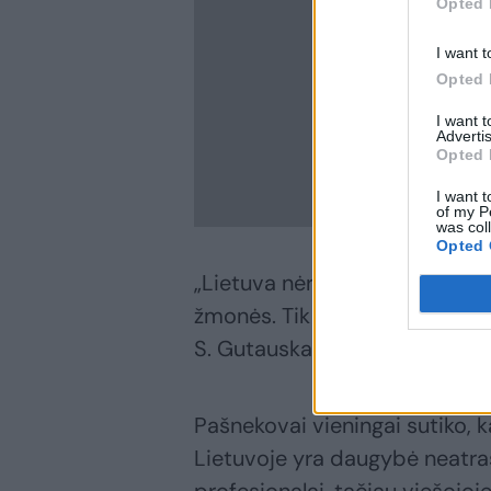
Opted 
I want t
Opted 
I want 
Advertis
Opted 
I want t
of my P
was col
Opted 
„Lietuva nėra garsi iškasenomi
žmonės. Tik jų kompetencija g
S. Gutauskaitė-Bubnelienė.
Pašnekovai vieningai sutiko, 
Lietuvoje yra daugybė neatrast