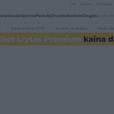
Orai
Lrytas.tv
Horoskopai
iena
Verslas
Sportas
Pasaulis
Žmonės
Sveikata
Daugiau
Lrytas 
e
Europos burės 2026
Gyvenu, ne skrolinu
Darbo ske