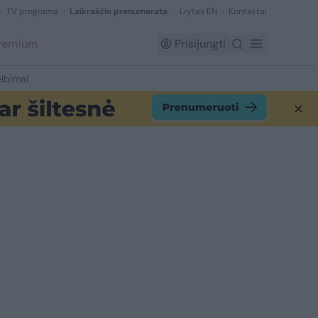
TV programa
Laikraščio prenumerata
Lrytas EN
Kontaktai
Premium
Prisijungti
lbimai