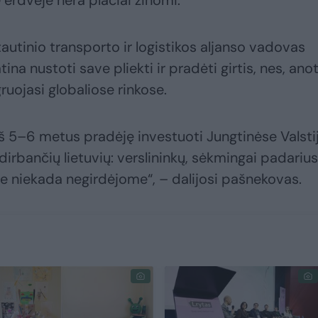
e erdvėje nėra plačiai žinomi.
autinio transporto ir logistikos aljanso vadovas
ina nustoti save pliekti ir pradėti girtis, nes, anot
gruojasi globaliose rinkose.
š 5–6 metus pradėję investuoti Jungtinėse Valsti
rbančių lietuvių: verslininkų, sėkmingai padarius
oje niekada negirdėjome“, – dalijosi pašnekovas.