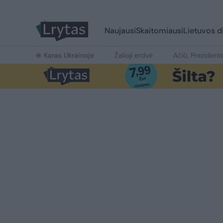
Naujausi
Skaitomiausi
Lietuvos d
Karas Ukrainoje
Žalioji erdvė
Ačiū, Prezident