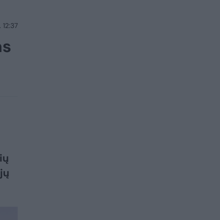
 12:37
as
ių
jų