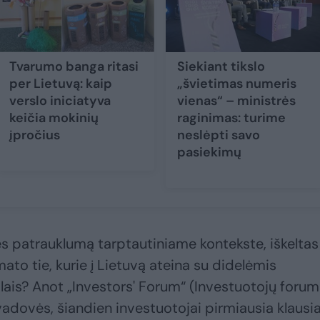
Tvarumo banga ritasi
Siekiant tikslo
per Lietuvą: kaip
„švietimas numeris
verslo iniciatyva
vienas“ – ministrės
keičia mokinių
raginimas: turime
įpročius
neslėpti savo
pasiekimų
ies patrauklumą tarptautiniame kontekste, iškeltas
to tie, kurie į Lietuvą ateina su didelėmis
ikslais? Anot „Investors' Forum“ (Investuotojų forum
adovės, šiandien investuotojai pirmiausia klausi