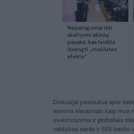
Nepatogumai dėl
skaitymo akinių:
pasakė, kas leidžia
išvengti „močiutės
efekto“
Diskusijai pasisukus apie šal
esminis klausimas: kaip mus ma
investicijomis ir globaliais t
valdybos narės ir SEB banko v