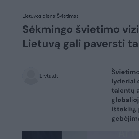
Lietuvos diena
Švietimas
Sėkmingo švietimo vizij
Lietuvą gali paversti t
Švietimo
Lrytas.lt
lyderiai
talentų 
globalio
išteklių,
gebėjima