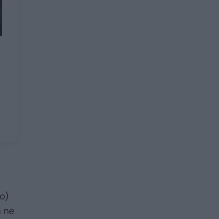
o)
a ne