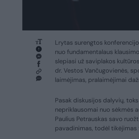
Lrytas surengtos konferencijo
nuo fundamentalaus klausimo –
slepiasi už saviplakos kultū
dr. Vestos Vančugovienės, sp
laimėjimas, pralaimėjimai da
Pasak diskusijos dalyvių, toks 
nepriklausomai nuo sėkmės ar
Paulius Petrauskas savo ruožtu
pavadinimas, todėl tikėjimas 