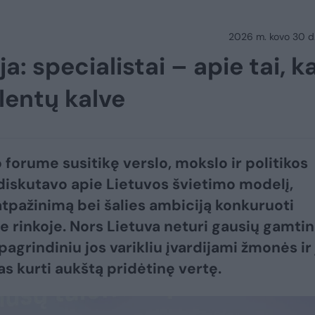
2026 m. kovo 30 d.
a: specialistai – apie tai, k
alentų kalve
 forume susitikę verslo, mokslo ir politikos
 diskutavo apie Lietuvos švietimo modelį,
atpažinimą bei šalies ambiciją konkuruoti
je rinkoje. Nors Lietuva neturi gausių gamtin
 pagrindiniu jos varikliu įvardijami žmonės ir 
s kurti aukštą pridėtinę vertę.