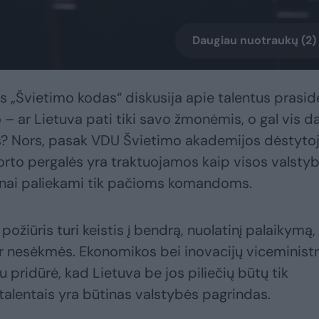
Daugiau nuotraukų (2)
s „Švietimo kodas“ diskusija apie talentus prasid
 ar Lietuva pati tiki savo žmonėmis, o gal vis d
ros? Nors, pasak VDU Švietimo akademijos dėstyto
orto pergalės yra traktuojamos kaip visos valsty
žnai paliekami tik pačioms komandoms.
požiūris turi keistis į bendrą, nuolatinį palaikymą,
 nesėkmės. Ekonomikos bei inovacijų viceminist
 pridūrė, kad Lietuva be jos piliečių būtų tik
talentais yra būtinas valstybės pagrindas.