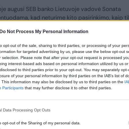
oje augusi SEB banko Lietuvoje vadovė Sonata
ntuodama, kad neturime kito pasirinkimo, kaip ti
ncijas.
Do Not Process My Personal Information
u tarptautinėje darbo rinkoje: priešingai nei Lietu
to opt-out of the sale, sharing to third parties, or processing of your per
formation for targeted advertising by us, please use the below opt-out s
r selection. Please note that after your opt-out request is processed y
eing interest-based ads based on personal information utilized by us or
disclosed to third parties prior to your opt-out. You may separately opt-
losure of your personal information by third parties on the IAB’s list of
. This information may also be disclosed by us to third parties on the
IA
Participants
that may further disclose it to other third parties.
l Data Processing Opt Outs
o opt-out of the Sharing of my personal data.