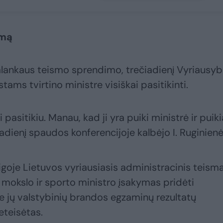
imą
lankaus teismo sprendimo, trečiadienį Vyriausy
tams tvirtino ministre visiškai pasitikinti.
 pasitikiu. Manau, kad ji yra puiki ministrė ir puiki
iadienį spaudos konferencijoje kalbėjo I. Ruginienė
goje Lietuvos vyriausiasis administracinis teism
, mokslo ir sporto ministro įsakymas pridėti
e jų valstybinių brandos egzaminų rezultatų
eteisėtas.