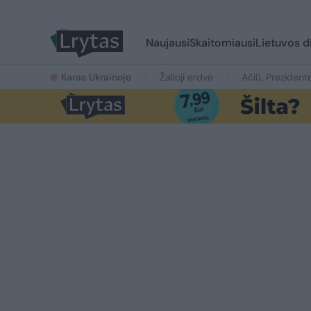
Naujausi
Skaitomiausi
Lietuvos d
Karas Ukrainoje
Žalioji erdvė
Ačiū, Prezident