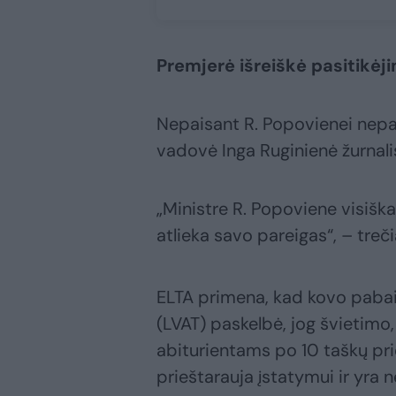
Premjerė išreiškė pasitikėj
Nepaisant R. Popovienei nepa
vadovė Inga Ruginienė žurnalis
„Ministre R. Popoviene visiškai
atlieka savo pareigas“, – treč
ELTA primena, kad kovo pabai
(LVAT) paskelbė, jog švietimo
abiturientams po 10 taškų pri
prieštarauja įstatymui ir yra n