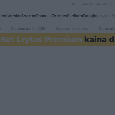
Orai
Lrytas.tv
Horoskopai
iena
Verslas
Sportas
Pasaulis
Žmonės
Sveikata
Daugiau
Lrytas 
e
Europos burės 2026
Gyvenu, ne skrolinu
Darbo ske