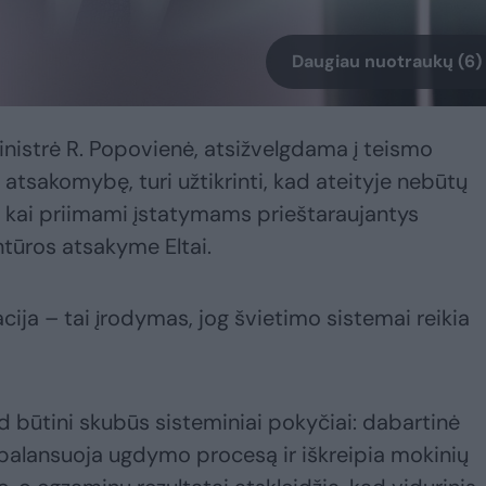
Daugiau nuotraukų (6)
inistrė R. Popovienė, atsižvelgdama į teismo
 atsakomybę, turi užtikrinti, kad ateityje nebūtų
s, kai priimami įstatymams prieštaraujantys
tūros atsakyme Eltai.
acija – tai įrodymas, jog švietimo sistemai reikia
ad būtini skubūs sisteminiai pokyčiai: dabartinė
alansuoja ugdymo procesą ir iškreipia mokinių