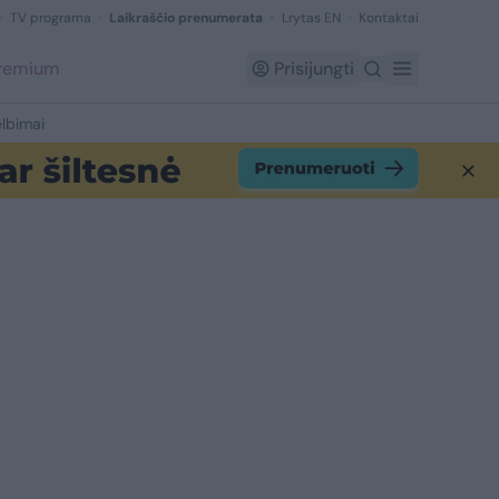
TV programa
Laikraščio prenumerata
Lrytas EN
Kontaktai
Premium
Prisijungti
lbimai