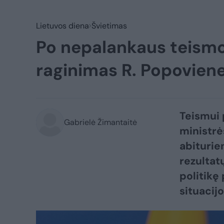
Lietuvos diena
Švietimas
Po nepalankaus teism
raginimas R. Popovien
Teismui 
Gabrielė Žimantaitė
ministrė
abiturie
rezultat
politikę
situacij