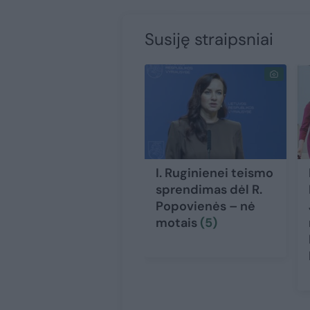
Susiję straipsniai
I. Ruginienei teismo
sprendimas dėl R.
Popovienės – nė
motais
(5)