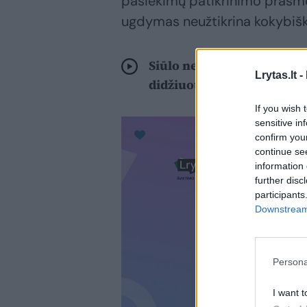
pasiekimų patikrinimo prasmę,
ugdymas neužtikrina kokybiško
Siūlo nenuvertinti Lietuvo
Lrytas.lt -
didžiuotis
If you wish 
sensitive in
confirm you
continue se
information 
further disc
participants
Downstream 
Persona
I want t