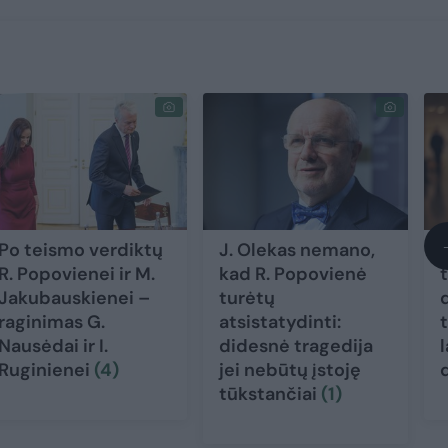
Po teismo verdiktų
J. Olekas nemano,
R. Popovienei ir M.
kad R. Popovienė
Jakubauskienei –
turėtų
raginimas G.
atsistatydinti:
Nausėdai ir I.
didesnė tragedija
l
Ruginienei
(4)
jei nebūtų įstoję
tūkstančiai
(1)