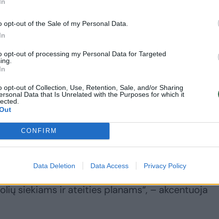
In
o opt-out of the Sale of my Personal Data.
In
to opt-out of processing my Personal Data for Targeted
ing.
In
o opt-out of Collection, Use, Retention, Sale, and/or Sharing
ersonal Data that Is Unrelated with the Purposes for which it
žtikrinus efektyvios brandos egzaminų vertinimo
lected.
ntų kyla grėsmė neįgyti vidurinio išsilavinimo.
Out
CONFIRM
r suderinamumo tarp mokymosi proceso bei
ka kelia grėsmę tūkstančiams abiturientų neįgyti
Data Deletion
Data Access
Privacy Policy
i būti. Švietimas turi veikti kaip socialinis ir kultūr
uolių siekiams ir ateities planams“, – akcentuoja