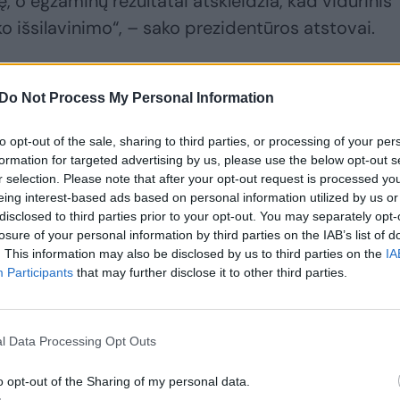
 o egzaminų rezultatai atskleidžia, kad vidurinis
 išsilavinimo“, – sako prezidentūros atstovai.
s švietimo ir siekti būti geriausiais: turime kuo
Do Not Process My Personal Information
to opt-out of the sale, sharing to third parties, or processing of your per
formation for targeted advertising by us, please use the below opt-out s
r selection. Please note that after your opt-out request is processed y
eing interest-based ads based on personal information utilized by us or
disclosed to third parties prior to your opt-out. You may separately opt-
losure of your personal information by third parties on the IAB’s list of
. This information may also be disclosed by us to third parties on the
IA
Participants
that may further disclose it to other third parties.
l Data Processing Opt Outs
o opt-out of the Sharing of my personal data.