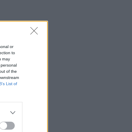
sonal or
ection to
ou may
 personal
out of the
 downstream
B’s List of