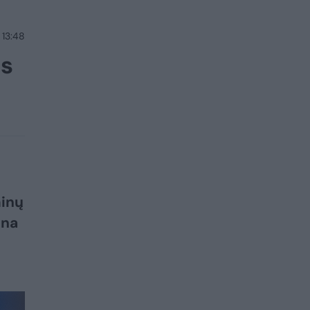
 13:48
os
minų
ina