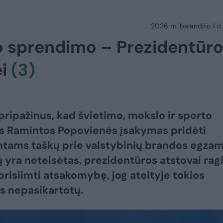
2026 m. balandžio 1 d.
o sprendimo – Prezidentūr
ei
(3)
pripažinus, kad švietimo, mokslo ir sporto
s Ramintos Popovienės įsakymas pridėti
ntams taškų prie valstybinių brandos egza
ų yra neteisėtas, prezidentūros atstovai rag
 prisiimti atsakomybę, jog ateityje tokios
os nepasikartotų.