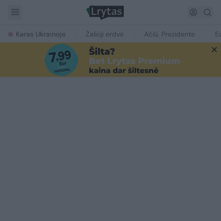
Karas Ukrainoje
Žalioji erdvė
Ačiū, Prezidente
E