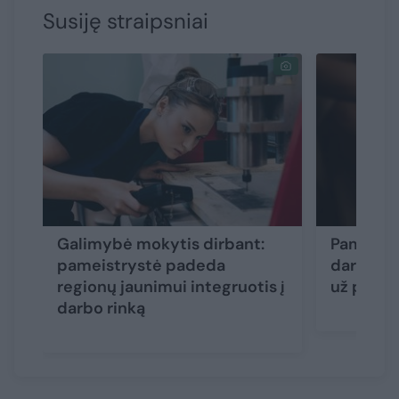
Susiję straipsniai
Galimybė mokytis dirbant:
Pameistr
pameistrystė padeda
darbuotoj
regionų jaunimui integruotis į
už pamei
darbo rinką