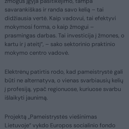
žmogus įgyja pasitikėjimo, tampa
savarankiškas ir randa savo kelią – tai
didžiausia vertė. Kaip vadovui, tai efektyvi
mokymosi forma, o kaip žmogui –
prasmingas darbas. Tai investicija į žmones, o
kartu ir į ateitį“, – sako sektorinio praktinio
mokymo centro vadovė.
Elektrėnų patirtis rodo, kad pameistrystė gali
būti ne alternatyva, o vienas svarbiausių kelių
į profesiją, ypač regionuose, kuriuose svarbu
išlaikyti jaunimą.
Projektą „Pameistrystės viešinimas
Lietuvoje“ vykdo Europos socialinio fondo