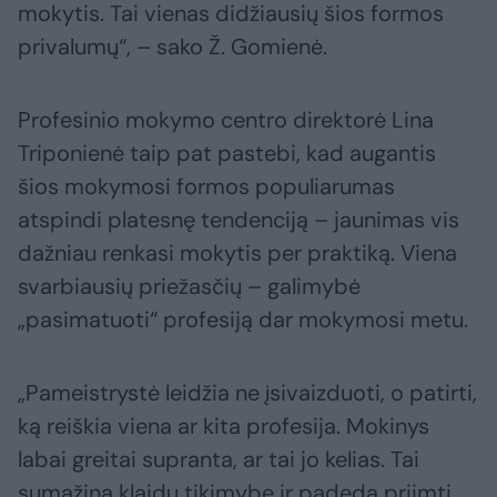
mokytis. Tai vienas didžiausių šios formos
privalumų“, – sako Ž. Gomienė.
Profesinio mokymo centro direktorė Lina
Triponienė taip pat pastebi, kad augantis
šios mokymosi formos populiarumas
atspindi platesnę tendenciją – jaunimas vis
dažniau renkasi mokytis per praktiką. Viena
svarbiausių priežasčių – galimybė
„pasimatuoti“ profesiją dar mokymosi metu.
„Pameistrystė leidžia ne įsivaizduoti, o patirti,
ką reiškia viena ar kita profesija. Mokinys
labai greitai supranta, ar tai jo kelias. Tai
sumažina klaidų tikimybę ir padeda priimti