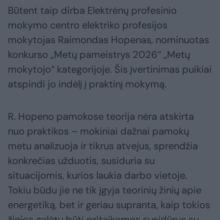
Būtent taip dirba Elektrėnų profesinio
mokymo centro elektriko profesijos
mokytojas Raimondas Hopenas, nominuotas
konkurso „Metų pameistrys 2026“ „Metų
mokytojo“ kategorijoje. Šis įvertinimas puikiai
atspindi jo indėlį į praktinį mokymą.
R. Hopeno pamokose teorija nėra atskirta
nuo praktikos – mokiniai dažnai pamokų
metu analizuoja ir tikrus atvejus, sprendžia
konkrečias užduotis, susiduria su
situacijomis, kurios laukia darbo vietoje.
Tokiu būdu jie ne tik įgyja teorinių žinių apie
energetiką, bet ir geriau supranta, kaip tokios
žinios galėtų būti pritaikomos susidūrus su