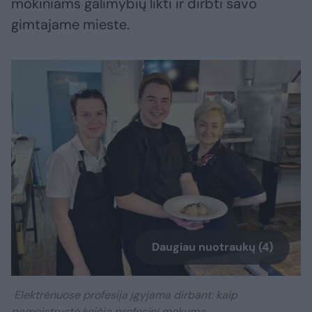
mokiniams galimybių likti ir dirbti savo
gimtajame mieste.
Daugiau nuotraukų (4)
Elektrėnuose profesija įgyjama dirbant: kaip
pameistrystė keičia profesinį mokymą .