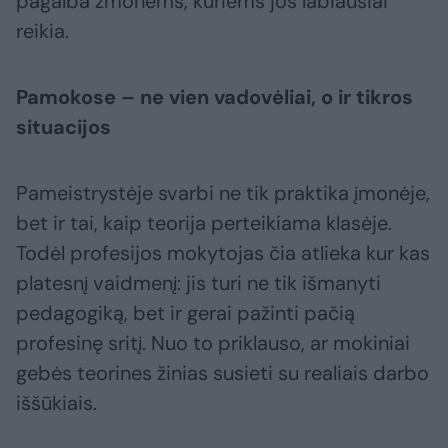
pagalba žmonėms, kuriems jos labiausiai
reikia.
Pamokose – ne vien vadovėliai, o ir tikros
situacijos
Pameistrystėje svarbi ne tik praktika įmonėje,
bet ir tai, kaip teorija perteikiama klasėje.
Todėl profesijos mokytojas čia atlieka kur kas
platesnį vaidmenį: jis turi ne tik išmanyti
pedagogiką, bet ir gerai pažinti pačią
profesinę sritį. Nuo to priklauso, ar mokiniai
gebės teorines žinias susieti su realiais darbo
iššūkiais.