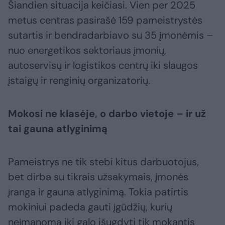
Šiandien situacija keičiasi. Vien per 2025
metus centras pasirašė 159 pameistrystės
sutartis ir bendradarbiavo su 35 įmonėmis –
nuo energetikos sektoriaus įmonių,
autoservisų ir logistikos centrų iki slaugos
įstaigų ir renginių organizatorių.
Mokosi ne klasėje, o darbo vietoje – ir už
tai gauna atlyginimą
Pameistrys ne tik stebi kitus darbuotojus,
bet dirba su tikrais užsakymais, įmonės
įranga ir gauna atlyginimą. Tokia patirtis
mokiniui padeda gauti įgūdžių, kurių
neįmanoma iki galo išugdyti tik mokantis