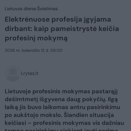
Lietuvos diena
Švietimas
Elektrėnuose profesija įgyjama
dirbant: kaip pameistrystė keičia
profesinį mokymą
2026 m. balandžio 12 d. 08:00
Lrytas.lt
Lietuvoje profesinis mokymas pastarąjį
dešimtmetį išgyvena daug pokyčių. Ilgą
laiką jis buvo laikomas antru pasirinkimu
po aukštojo mokslo. Šiandien situacija
keičiasi – profesinis mokymas vis dažniau
tampa pasirinkimu siekiant įgyti norimą