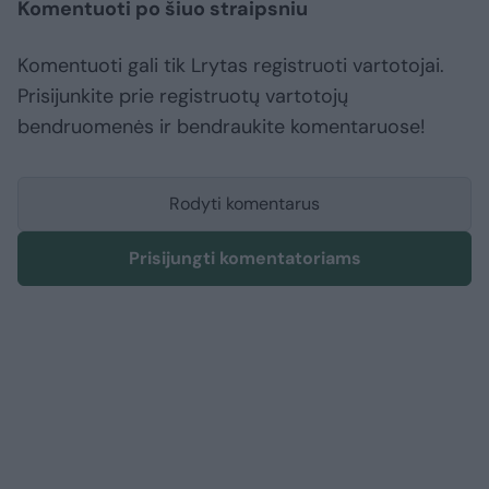
Komentuoti po šiuo straipsniu
Komentuoti gali tik Lrytas registruoti vartotojai.
Prisijunkite prie registruotų vartotojų
bendruomenės ir bendraukite komentaruose!
Rodyti komentarus
Prisijungti komentatoriams