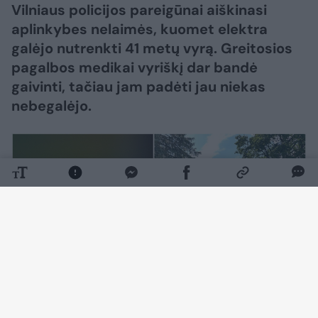
Vilniaus policijos pareigūnai aiškinasi
aplinkybes nelaimės, kuomet elektra
galėjo nutrenkti 41 metų vyrą. Greitosios
pagalbos medikai vyriškį dar bandė
gaivinti, tačiau jam padėti jau niekas
nebegalėjo.
Daugiau nuotraukų (1)