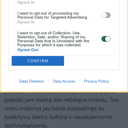
pameistrystė keičia profesinį mokymą.
Opted In
I want to opt-out of processing my
Personal Data for Targeted Advertising.
Pameistrystė atveria duris į pirmą darbą
Opted In
I want to opt-out of Collection, Use,
„Galima sakyti, kad tai yra vienas
Retention, Sale, and/or Sharing of my
Personal Data that Is Unrelated with the
Purposes for which it was collected.
sklandžiausių būdų pereiti iš mokymosi į
Opted Out
darbą“, – teigia Elektrėnų profesinio mokymo
CONFIRM
centro direktorė Lina Triponienė, kalbėdama
apie pameistrystę.
Data Deletion
Data Access
Privacy Policy
Įmonės, investavusios laiką į mokinį, dažnai
pasiūlo jam darbą dar nebaigus mokslų. Tuo
metu mokinys jau būna susipažinęs su
kolektyvu, darbo kultūra ir naudojamomis
technologijomis.