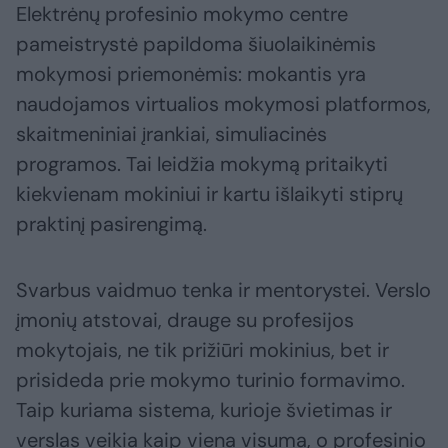
Elektrėnų profesinio mokymo centre
pameistrystė papildoma šiuolaikinėmis
mokymosi priemonėmis: mokantis yra
naudojamos virtualios mokymosi platformos,
skaitmeniniai įrankiai, simuliacinės
programos. Tai leidžia mokymą pritaikyti
kiekvienam mokiniui ir kartu išlaikyti stiprų
praktinį pasirengimą.
Svarbus vaidmuo tenka ir mentorystei. Verslo
įmonių atstovai, drauge su profesijos
mokytojais, ne tik prižiūri mokinius, bet ir
prisideda prie mokymo turinio formavimo.
Taip kuriama sistema, kurioje švietimas ir
verslas veikia kaip viena visuma, o profesinio