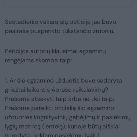
Šeštadienio vakarą šią peticiją jau buvo
pasirašę puspenkto tūkstančio žmonių.
Peticijos autorių klausimai egzaminų
rengėjams skamba taip:
1. Ar šio egzamino užduotis buvo sudaryta
griežtai laikantis Aprašo reikalavimų?
Prašome atsakyti taip arba ne. Jei taip:
Prašome pateikti oficialią šio egzamino
užduoties kognityvinių gebėjimų ir pasiekimų
lygių matricą (lentelę), kurioje būtų aiškiai
nurodyta, kokiam pasiekimų lygiui