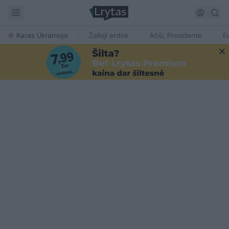
Karas Ukrainoje
Žalioji erdvė
Ačiū, Prezidente
E