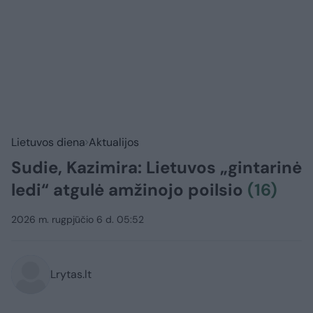
Lietuvos diena
Aktualijos
Sudie, Kazimira: Lietuvos „gintarinė
ledi“ atgulė amžinojo poilsio
(16)
2026 m. rugpjūčio 6 d. 05:52
Lrytas.lt