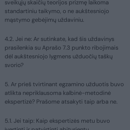
sveikųjų skaičių teorijos prizmę laikoma
standartiniu taikymo, o ne aukštesniojo
mąstymo gebėjimų uždaviniu.
4.2. Jei ne: Ar sutinkate, kad šis uždavinys
prasilenkia su Aprašo 7.3 punkto ribojimais
dėl aukštesniojo lygmens užduočių taškų
svorio?
5. Ar prieš tvirtinant egzamino užduotis buvo
atlikta nepriklausoma kalbinė-metodinė
ekspertizė? Prašome atsakyti taip arba ne.
5.1. Jei taip: Kaip ekspertizės metu buvo
įvertinti ir patvirtinti abiturientų