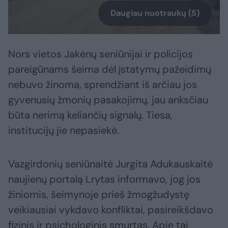
Daugiau nuotraukų (5)
Nors vietos Jakėnų seniūnijai ir policijos
pareigūnams šeima dėl įstatymų pažeidimų
nebuvo žinoma, sprendžiant iš arčiau jos
gyvenusių žmonių pasakojimų, jau anksčiau
būta nerimą keliančių signalų. Tiesa,
institucijų jie nepasiekė.
Vazgirdonių seniūnaitė Jurgita Adukauskaitė
naujienų portalą Lrytas informavo, jog jos
žiniomis, šeimynoje prieš žmogžudystę
veikiausiai vykdavo konfliktai, pasireikšdavo
fizinis ir psichologinis smurtas. Apie tai