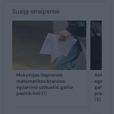
Susiję straipsniai
Mokytojas išsprendė
Abiturie
matematikos brandos
egzamino
egzamino užduotis: galite
galva“, k
pasitikrinti
(1)
praverst
(3)