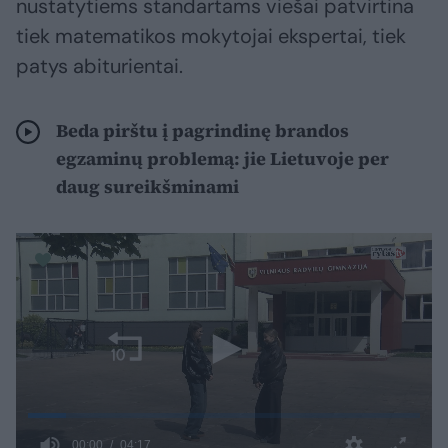
nustatytiems standartams viešai patvirtina
tiek matematikos mokytojai ekspertai, tiek
patys abiturientai.
Beda pirštu į pagrindinę brandos
egzaminų problemą: jie Lietuvoje per
daug sureikšminami