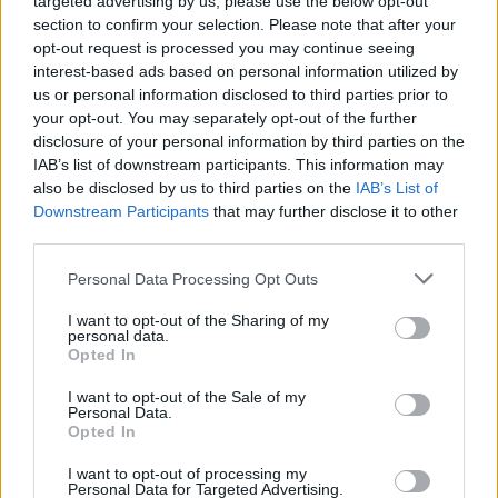
targeted advertising by us, please use the below opt-out
section to confirm your selection. Please note that after your
6.4. Dėl kokių priežasčių šis naudojimo faktas
opt-out request is processed you may continue seeing
nebuvo oficialiai deklaruotas egzamino
interest-based ads based on personal information utilized by
us or personal information disclosed to third parties prior to
specifikacijose ar užduoties sąsiuvinyje ir
your opt-out. You may separately opt-out of the further
kaip tai dera su viešojo sektoriaus skaidrumo
disclosure of your personal information by third parties on the
principais?
IAB’s list of downstream participants. This information may
also be disclosed by us to third parties on the
IAB’s List of
Downstream Participants
that may further disclose it to other
third parties.
„Laukiame oficialaus, argumentuoto ir
teisiškai įpareigojančio institucijos atsakymo
Personal Data Processing Opt Outs
į kiekvieną pateiktą klausimą per teisės
I want to opt-out of the Sharing of my
personal data.
aktuose numatytą terminą. Atsakymą
Opted In
pageidautume gauti el. paštu“, – rašoma
I want to opt-out of the Sale of my
peticijoje.
Personal Data.
Opted In
I want to opt-out of processing my
Apie tai, kaip abiturientams sekėsi laikyti
Personal Data for Targeted Advertising.