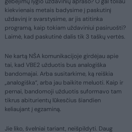
gebėjimų lygio uždavinių aprašo? O gal toliau
kiekvienais metais badysime į paskutinį
uždavinį ir svarstysime, ar jis atitinka
programą, kaip tokiam uždaviniui pasiruošti?
Laimė, kad paskutinė dalis tik 3 taškų vertės.
Ne kartą NŠA komunikacijoje girdėjau apie
tai, kad VBE2 užduotis bus analogiška
bandomajai. Arba susitarkime, ką reiškia
„analogiška“, arba jau baikite meluoti. Kaip ir
pernai, bandomoji užduotis suformavo tam
tikrus abiturientų lūkesčius šiandien
keliaujant į egzaminą.
Jie liko, švelniai tariant, neišpildyti. Daug