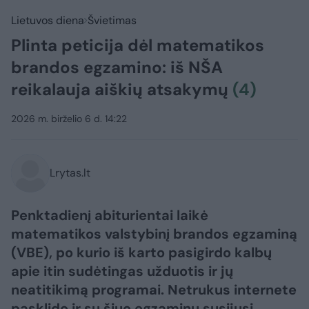
Lietuvos diena
Švietimas
Plinta peticija dėl matematikos
brandos egzamino: iš NŠA
reikalauja aiškių atsakymų
(4)
2026 m. birželio 6 d. 14:22
Lrytas.lt
Penktadienį abiturientai laikė
matematikos valstybinį brandos egzaminą
(VBE), po kurio iš karto pasigirdo kalbų
apie itin sudėtingas užduotis ir jų
neatitikimą programai. Netrukus internete
pasklido ir su šiuo egzaminu susijusi