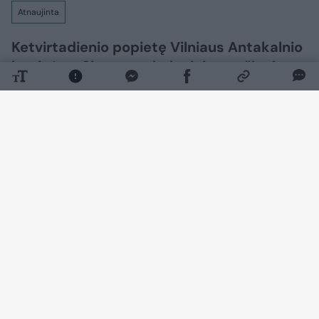
Atnaujinta
Ketvirtadienio popietę Vilniaus Antakalnio
kapinėse, Signatarų kalnelyje, amžinojo
poilsio atgulė pirmosios nepriklausomos
Lietuvos Vyriausybės premjerė,
Nepriklausomybės Akto signatarė
Kazimira Danutė Prunskienė.