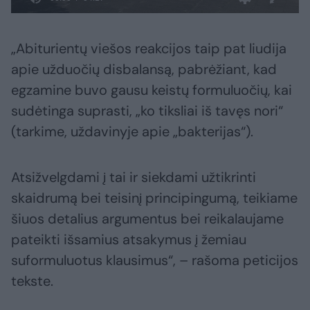
„Abiturientų viešos reakcijos taip pat liudija
apie užduočių disbalansą, pabrėžiant, kad
egzamine buvo gausu keistų formuluočių, kai
sudėtinga suprasti, „ko tiksliai iš tavęs nori“
(tarkime, uždavinyje apie „bakterijas“).
Atsižvelgdami į tai ir siekdami užtikrinti
skaidrumą bei teisinį principingumą, teikiame
šiuos detalius argumentus bei reikalaujame
pateikti išsamius atsakymus į žemiau
suformuluotus klausimus“, – rašoma peticijos
tekste.