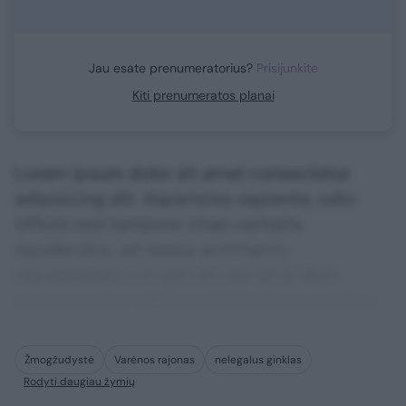
Jau esate prenumeratorius?
Prisijunkite
Kiti prenumeratos planai
Lorem ipsum dolor sit amet consectetur
adipisicing elit. Asperiores sapiente, odio
officiis sed tempore vitae veritatis
repellendus, ad saepe architecto
repudiandae corrupti sit non error illum
consequuntur adipisci dignissimos maxime.
Žmogžudystė
Varėnos rajonas
nelegalus ginklas
Rodyti daugiau žymių