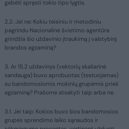
gebėti spręsti tokio tipo lygtis.
2.2. Jei ne: Kokiu teisiniu ir metodiniu
pagrindu Nacionalinė švietimo agentūra
grindžia šio uždavinio įtraukimą į valstybinį
brandos egzaminą?
3. Ar 15.2 uždavinys (vektorių skaliarinė
sandauga) buvo aprobuotas (testuojamas)
su bandomosiomis mokinių grupėmis prieš
egzaminą? Prašome atsakyti taip arba ne.
3.1. Jei taip: Kokios buvo šios bandomosios
grupės sprendimo laiko sąnaudos ir
sėkmingumo procentas, vertinant užduotį