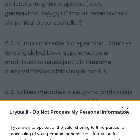
užduočių rengimo etapuose (idėjų
generavimo, sąlygų kūrimo ar recenzavimo)
šie įrankiai buvo pasitelkti?
6.2. Kurios konkrečiai šio egzamino užduotys
(arba jų dalys) buvo sugeneruotos ar
modifikuotos naudojant DI? Prašome
nurodyti tikslius uždavinių numerius.
6.3. Kokiais metodais ir saugumo protokolais
remiantis buvo užtikrinta, kad DI
sugeneruotos užduotys neįveltų loginių bei
Lrytas.lt -
Do Not Process My Personal Information
metodinių klaidų ir neviršytų (ugdymo)
If you wish to opt-out of the sale, sharing to third parties, or
programos rėmų?
processing of your personal or sensitive information for