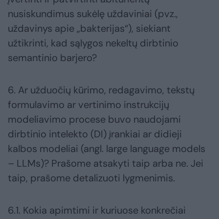
nusiskundimus sukėlę uždaviniai (pvz.,
uždavinys apie „bakterijas“), siekiant
užtikrinti, kad sąlygos nekeltų dirbtinio
semantinio barjero?
6. Ar užduočių kūrimo, redagavimo, tekstų
formulavimo ar vertinimo instrukcijų
modeliavimo procese buvo naudojami
dirbtinio intelekto (DI) įrankiai ar didieji
kalbos modeliai (angl. large language models
– LLMs)? Prašome atsakyti taip arba ne. Jei
taip, prašome detalizuoti lygmenimis.
6.1. Kokia apimtimi ir kuriuose konkrečiai