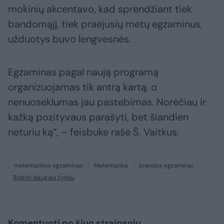
mokinių akcentavo, kad sprendžiant tiek
bandomąjį, tiek praėjusių metų egzaminus,
užduotys buvo lengvesnės.
Egzaminas pagal naują programą
organizuojamas tik antrą kartą, o
nenuoseklumas jau pastebimas. Norėčiau ir
kažką pozityvaus parašyti, bet šiandien
neturiu ką“, – feisbuke rašė Š. Vaitkus.
matematikos egzaminas
Matematika
brandos egzaminai
Rodyti daugiau žymių
Komentuoti po šiuo straipsniu