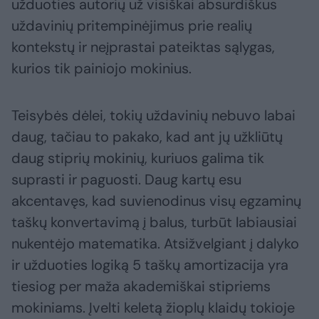
užduoties autorių už visiškai absurdiškus
uždavinių pritempinėjimus prie realių
kontekstų ir neįprastai pateiktas sąlygas,
kurios tik painiojo mokinius.
Teisybės dėlei, tokių uždavinių nebuvo labai
daug, tačiau to pakako, kad ant jų užkliūtų
daug stiprių mokinių, kuriuos galima tik
suprasti ir paguosti. Daug kartų esu
akcentavęs, kad suvienodinus visų egzaminų
taškų konvertavimą į balus, turbūt labiausiai
nukentėjo matematika. Atsižvelgiant į dalyko
ir užduoties logiką 5 taškų amortizacija yra
tiesiog per maža akademiškai stipriems
mokiniams. Įvelti keletą žioplų klaidų tokioje