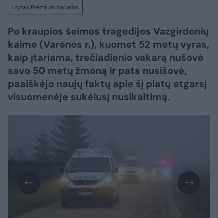
Lrytas Premium nariams
Po kraupios šeimos tragedijos Vazgirdonių
kaime (Varėnos r.), kuomet 52 metų vyras,
kaip įtariama, trečiadienio vakarą nušovė
savo 50 metų žmoną ir pats nusišovė,
paaiškėjo naujų faktų apie šį platų atgarsį
visuomenėje sukėlusį nusikaltimą.