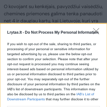
O kovojant su kenkėjais, pavyzdžiui vaisėdžiu,
chemines priemones galima tenka panaudoti
net 4 ir daugiau kartų, kai Lietuvoje, kuri yra
priskirta šiaurinei zonai, užtenka 1 karto. Taigi,
Lrytas.lt -
Do Not Process My Personal Information
vaisių auginimo apribojimai Lietuvoje yra itin
griežti.
If you wish to opt-out of the sale, sharing to third parties, or
processing of your personal or sensitive information for
targeted advertising by us, please use the below opt-out
„Kaimyninė Lenkija jau yra priskiriama
section to confirm your selection. Please note that after your
opt-out request is processed you may continue seeing
centrinei zonai, todėl jų augintojams,
interest-based ads based on personal information utilized by
kovojant su vaisių ligomis ir kenkėjais
us or personal information disclosed to third parties prior to
leidžiama naudoti kur kas daugiau cheminių
your opt-out. You may separately opt-out of the further
disclosure of your personal information by third parties on the
priemonių. Jie apsaugines priemones
IAB’s list of downstream participants. This information may
naudoja kiekvieną savaitę. Tuo tarpu
also be disclosed by us to third parties on the
IAB’s List of
Downstream Participants
that may further disclose it to other
Lietuvoje pakanka tik 1-2 purškimų per
third parties.