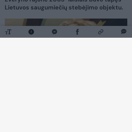
Lietuvos saugumiečių stebėjimo objektu.
Daugiau nuotraukų (9)
Solidūs valstybės pareigūnai ir tuomet dar
visuomenei nežinoma stomatologė Renata
Smailytė čia gerdavo kavą su brendžiu. Ne