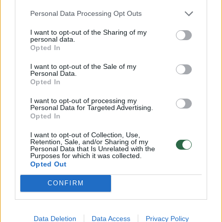
mėnesį.
Personal Data Processing Opt Outs
I want to opt-out of the Sharing of my
Taip pat Lietuvoje yra draudžiama daugiau
personal data.
Opted In
kaip 2 kartus per sezoną naudoti tos pačios
cheminės medžiagos apsaugines priemones.
I want to opt-out of the Sale of my
Personal Data.
Todėl mūsų šalyje užauginti obuoliai yra daug
Opted In
sveikesni, jie gauna daug mažiau cheminių
I want to opt-out of processing my
medžiagų bei trąšų“, – pasakoja Lietuvos
Personal Data for Targeted Advertising.
Opted In
verslinių sodų asociacijos „Vaisiai ir uogos“
I want to opt-out of Collection, Use,
direktorius.
Retention, Sale, and/or Sharing of my
Personal Data that Is Unrelated with the
Purposes for which it was collected.
Opted Out
Be to, šalims, kurios pagal ES skirstymą
CONFIRM
priklauso šiaurinei zonai, reikia ilgiau laukti
norint pradėti skinti vaisius po paskutinio
purškimo. Taip pat joms ribojamas cheminių
Data Deletion
Data Access
Privacy Policy