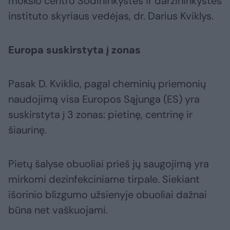
mokslo centro Sodininkystės ir daržininkystės
instituto skyriaus vedėjas, dr. Darius Kviklys.
Europa suskirstyta į zonas
Pasak D. Kviklio, pagal cheminių priemonių
naudojimą visa Europos Sąjunga (ES) yra
suskirstyta į 3 zonas: pietinę, centrinę ir
šiaurinę.
Pietų šalyse obuoliai prieš jų saugojimą yra
mirkomi dezinfekciniame tirpale. Siekiant
išorinio blizgumo užsienyje obuoliai dažnai
būna net vaškuojami.