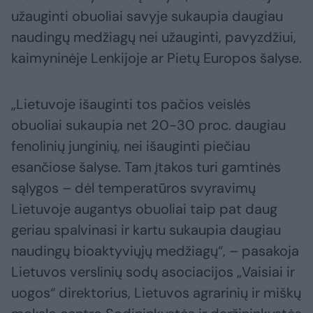
užauginti obuoliai savyje sukaupia daugiau
naudingų medžiagų nei užauginti, pavyzdžiui,
kaimyninėje Lenkijoje ar Pietų Europos šalyse.
„Lietuvoje išauginti tos pačios veislės
obuoliai sukaupia net 20-30 proc. daugiau
fenolinių junginių, nei išauginti piečiau
esančiose šalyse. Tam įtakos turi gamtinės
sąlygos – dėl temperatūros svyravimų
Lietuvoje augantys obuoliai taip pat daug
geriau spalvinasi ir kartu sukaupia daugiau
naudingų bioaktyviųjų medžiagų“, – pasakoja
Lietuvos verslinių sodų asociacijos „Vaisiai ir
uogos“ direktorius, Lietuvos agrarinių ir miškų