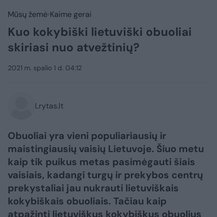
Mūsų žemė
Kaime gerai
Kuo kokybiški lietuviški obuoliai
skiriasi nuo atvežtinių?
2021 m. spalio 1 d. 04:12
Lrytas.lt
Obuoliai yra vieni populiariausių ir
maistingiausių vaisių Lietuvoje. Šiuo metu
kaip tik puikus metas pasimėgauti šiais
vaisiais, kadangi turgų ir prekybos centrų
prekystaliai jau nukrauti lietuviškais
kokybiškais obuoliais. Tačiau kaip
atpažinti lietuviškus kokybiškus obuolius