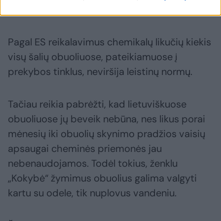
priemonių naudojimas.
Pagal ES reikalavimus chemikalų likučių kiekis
visų šalių obuoliuose, pateikiamuose į
prekybos tinklus, neviršija leistinų normų.
Tačiau reikia pabrėžti, kad lietuviškuose
obuoliuose jų beveik nebūna, nes likus porai
mėnesių iki obuolių skynimo pradžios vaisių
apsaugai cheminės priemonės jau
nebenaudojamos. Todėl tokius, ženklu
„Kokybė“ žymimus obuolius galima valgyti
kartu su odele, tik nuplovus vandeniu.