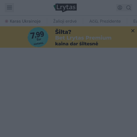
Karas Ukrainoje
Žalioji erdvė
Ačiū, Prezidente
E