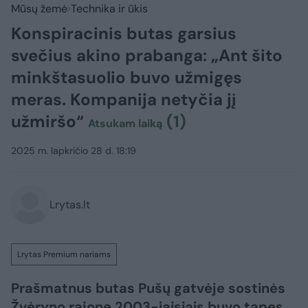
Mūsų žemė
Technika ir ūkis
Konspiracinis butas garsius
svečius akino prabanga: „Ant šito
minkštasuolio buvo užmigęs
meras. Kompanija netyčia jį
užmiršo“
(1)
Atsukam laiką
2025 m. lapkričio 28 d. 18:19
Lrytas.lt
Lrytas Premium nariams
Prašmatnus butas Pušų gatvėje sostinės
Žvėryno rajone 2003-iaisiais buvo tapęs